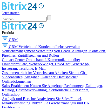
Jetzt starten
Produkt
CRM
CRM
Vertrieb und Kunden mühelos verwalten
Vertriebsmanagement
Verwaltung von Leads, Aufträgen, Kontakten,
Pipelines, Zugriffsrechten und Rollen
Contact Center
Omnichannel-Kommunikation über
Onlineformulare, Website-Widget, Live-Chat, WhatsApp,
Instagram, Telefonie, E-Mail
Zusammenarbeit im Vertriebsteam
Arbeiten Sie mit Chat,
Videoanrufen, Aufgaben, Kalender, Dateispeicher,
Onlinedokumenten
Sales Enablement
Nutzen Sie Angebote, Rechnungen, Zahlungen,
Katalog, Bestandsverwaltung, elektronische Unterschrift,
Onlineshop
Analytik und Berichte
Analysieren Sie Sales Funnel,
Mitarbeiterleistung, nutzen Sie Geschäftsanalytik und BI-
Dashboards