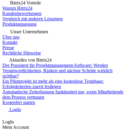
Bitrix24 Vorteile
Warum Bitrix24
Kundenbewertungen
Vergleich mit anderen Lösungen
Produktanpassung
Unser Unternehmen
Über uns
Kontakt
Presse
Rechtliche Hinweise
Aktuelles von Bitrix24
Der Praxistest für Projektmanagement-Software: Werden
Verantwortlichkeiten, Risiken und nächste Schritte wirklich
sichtbar?
Ein Pilotprojekt ist mehr als eine kostenlose Testphase:
Erfolgskriterien zuerst festlegen
Automatische Zeiterfassung funktioniert nur, wenn Mitarbeitende
dem Prozess vertrauen
Kostenfrei starten
LogIn
LogIn
Mein Account