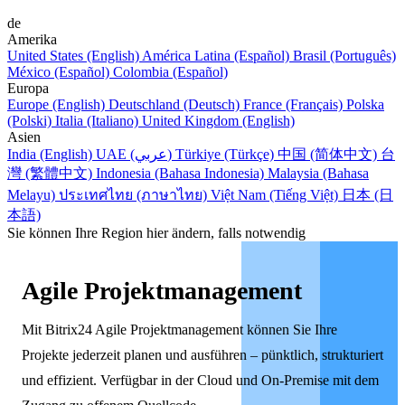
de
Amerika
United States (English)
América Latina (Español)
Brasil (Português)
México (Español)
Colombia (Español)
Europa
Europe (English)
Deutschland (Deutsch)
France (Français)
Polska
(Polski)
Italia (Italiano)
United Kingdom (English)
Asien
India (English)
UAE (عربي)
Türkiye (Türkçe)
中国 (简体中文)
台
灣 (繁體中文)
Indonesia (Bahasa Indonesia)
Malaysia (Bahasa
Melayu)
ประเทศไทย (ภาษาไทย)
Việt Nam (Tiếng Việt)
日本 (日
本語)
Sie können Ihre Region hier ändern, falls notwendig
Agile Projektmanagement
Mit Bitrix24 Agile Projektmanagement können Sie Ihre
Projekte jederzeit planen und ausführen – pünktlich, strukturiert
und effizient. Verfügbar in der Cloud und On-Premise mit dem