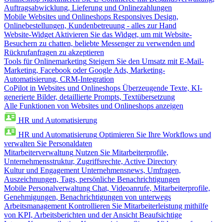
Auftragsabwicklung, Lieferung und Onlinezahlungen
Mobile Websites und Onlineshops
Responsives Design,
Onlinebestellungen, Kundenbetreuung - alles zur Hand
Website-Widget
Aktivieren Sie das Widget, um mit Website-
Besuchern zu chatten, beliebte Messenger zu verwenden und
Rückrufanfragen zu akzeptieren
Tools für Onlinemarketing
Steigern Sie den Umsatz mit E-Mail-
Marketing, Facebook oder Google Ads, Marketing-
Automatisierung, CRM-Integration
CoPilot in Websites und Onlineshops
Überzeugende Texte, KI-
generierte Bilder, detaillierte Prompts, Textübersetzung
Alle Funktionen von Websites und Onlineshops anzeigen
HR und Automatisierung
HR und Automatisierung
Optimieren Sie Ihre Workflows und
verwalten Sie Personaldaten
Mitarbeiterverwaltung
Nutzen Sie Mitarbeiterprofile,
Unternehmensstruktur, Zugriffsrechte, Active Directory
Kultur und Engagement
Unternehmensnews, Umfragen,
Auszeichnungen, Tags, persönliche Benachrichtigungen
Mobile Personalverwaltung
Chat, Videoanrufe, Mitarbeiterprofile,
Genehmigungen, Benachrichtigungen von unterwegs
Arbeitsmanagement
Kontrollieren Sie Mitarbeiterleistung mithilfe
von KPI, Arbeitsberichten und der Ansicht Beaufsichtige