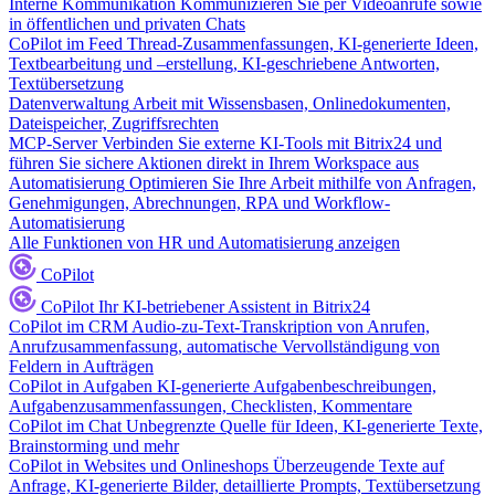
Interne Kommunikation
Kommunizieren Sie per Videoanrufe sowie
in öffentlichen und privaten Chats
CoPilot im Feed
Thread-Zusammenfassungen, KI-generierte Ideen,
Textbearbeitung und –erstellung, KI-geschriebene Antworten,
Textübersetzung
Datenverwaltung
Arbeit mit Wissensbasen, Onlinedokumenten,
Dateispeicher, Zugriffsrechten
MCP-Server
Verbinden Sie externe KI-Tools mit Bitrix24 und
führen Sie sichere Aktionen direkt in Ihrem Workspace aus
Automatisierung
Optimieren Sie Ihre Arbeit mithilfe von Anfragen,
Genehmigungen, Abrechnungen, RPA und Workflow-
Automatisierung
Alle Funktionen von HR und Automatisierung anzeigen
CoPilot
CoPilot
Ihr KI-betriebener Assistent in Bitrix24
CoPilot im CRM
Audio-zu-Text-Transkription von Anrufen,
Anrufzusammenfassung, automatische Vervollständigung von
Feldern in Aufträgen
CoPilot in Aufgaben
KI-generierte Aufgabenbeschreibungen,
Aufgabenzusammenfassungen, Checklisten, Kommentare
CoPilot im Chat
Unbegrenzte Quelle für Ideen, KI-generierte Texte,
Brainstorming und mehr
CoPilot in Websites und Onlineshops
Überzeugende Texte auf
Anfrage, KI-generierte Bilder, detaillierte Prompts, Textübersetzung