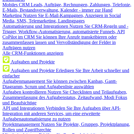
Mobiles CRM
Leads, Aufträge, Rechnungen, Zahlungen, Telefonie,
E-Mails, Bestandsverwaltung, Kalender - immer zur Hand
Marketing
Nutzen Sie E-Mail-Kampagnen, Anzeigen in Social
Media, SMS, Telemarketing, Landingpages
Automatisierung und Integrationen
Nutzen Sie CRM-Regeln und -
Trigger, Workflow-Automatisierung, automatisierte Funnels, API
CoPilot im CRM
Sie können Ihre Anrufe transkribieren oder
zusammenfassen lassen und Vervollständigung der Felder in
Aufträgen nutzen
Alle CRM-Funktionen anzeigen
Aufgaben und Projekte
Aufgaben und Projekte
Erledigen Sie Ihre Arbeit schneller und
einfacher
Aufgabenmanagement
Sie können zwischen Kanban, Gantt-
Diagramm, Scrum und Aufgabenliste auswählen
Aufgaben kontrollieren
Nutzen Sie Checklisten und Teilaufgaben,
Zusammenfassung des Aufgabenstatus, Zeitaufwand, Modi Fokus
und Beaufsichtige
API und Integrationen
Verbinden Sie Ihre Aufgaben über API-
Integration mit anderen Services, um eine erweiterte
Aufgabenautomatisierung zu nutzen
Projektmanagement
Nutzen Sie Projekte, Gruppen, Projektplanung,
Rollen und Zugriffsrechte