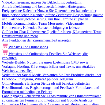
Videokonferenzen, nutzen Sie Bildschirmübertragung,
Anrufaufzeichnung und benutzerdefinierten Hintergrund
Freigegebene Kalender
Nutzen Sie Unternehmenskalender oder
Ihren persönlichen Kalender, offene Zeitfenster, Besprechungsräume
und Kalendersynchroniserung, um Ihre Termine zu planen
Mobile Kommunikation
Team-Messenger, Videoanrufe,
Kommentare, Kalender, Benachrichtigungen jederzeit
CoPilot im Chat
Unbegrenzte Quelle für Ideen, KI-generierte Texte,
Brainstorming und mehr
Alle Funktionen der Zusammenarbeit anzeigen
Websites und Onlineshops
Websites und Onlineshops
Erstellen Sie Websites, die
verkaufen
Website-Builder
Nutzen Sie unser kostenloses CMS sowie
Vorlagen, Hosting, KI-erzeugte Bilder und Texte, um attraktive
Websites zu erstellen
Verkauf über Social Media
Verkaufen Sie Ihre Produkte direkt über
Facebook, Instagram, WhatsApp oder Telegram
Onlineformulare
Erfassen Sie Leads mit benutzerdefinierten
Bestellformularen, Registrierungs- und Feedback-Formularen und
Formularen mit bedingten Feldern
Landingpages
Generieren Sie Leads mithilfe von Onlineformularen,
automatisierten Funnels und Integration mit Google Analytics
Onlineshop
Maximieren Sie E-Commerce mit Bestandsverwaltung,