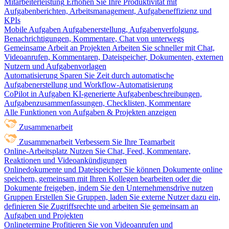
Mitarbeiterleistung
Erhöhen Sie Ihre Produktivität mit
Aufgabenberichten, Arbeitsmanagement, Aufgabeneffizienz und
KPIs
Mobile Aufgaben
Aufgabenerstellung, Aufgabenverfolgung,
Benachrichtigungen, Kommentare, Chat von unterwegs
Gemeinsame Arbeit an Projekten
Arbeiten Sie schneller mit Chat,
Videoanrufen, Kommentaren, Dateispeicher, Dokumenten, externen
Nutzern und Aufgabenvorlagen
Automatisierung
Sparen Sie Zeit durch automatische
Aufgabenerstellung und Workflow-Automatisierung
CoPilot in Aufgaben
KI-generierte Aufgabenbeschreibungen,
Aufgabenzusammenfassungen, Checklisten, Kommentare
Alle Funktionen von Aufgaben & Projekten anzeigen
Zusammenarbeit
Zusammenarbeit
Verbessern Sie Ihre Teamarbeit
Online-Arbeitsplatz
Nutzen Sie Chat, Feed, Kommentare,
Reaktionen und Videoankündigungen
Onlinedokumente und Dateispeicher
Sie können Dokumente online
speichern, gemeinsam mit Ihren Kollegen bearbeiten oder die
Dokumente freigeben, indem Sie den Unternehmensdrive nutzen
Gruppen
Erstellen Sie Gruppen, laden Sie externe Nutzer dazu ein,
definieren Sie Zugriffsrechte und arbeiten Sie gemeinsam an
Aufgaben und Projekten
Onlinetermine
Profitieren Sie von Videoanrufen und