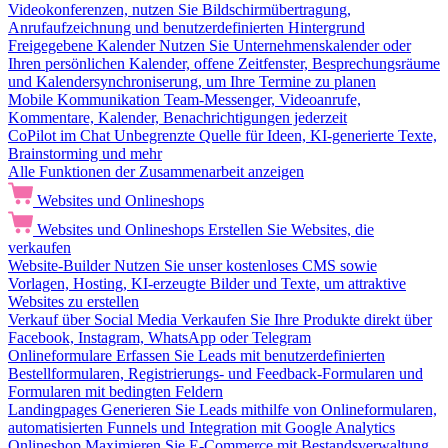
Videokonferenzen, nutzen Sie Bildschirmübertragung,
Anrufaufzeichnung und benutzerdefinierten Hintergrund
Freigegebene Kalender
Nutzen Sie Unternehmenskalender oder
Ihren persönlichen Kalender, offene Zeitfenster, Besprechungsräume
und Kalendersynchroniserung, um Ihre Termine zu planen
Mobile Kommunikation
Team-Messenger, Videoanrufe,
Kommentare, Kalender, Benachrichtigungen jederzeit
CoPilot im Chat
Unbegrenzte Quelle für Ideen, KI-generierte Texte,
Brainstorming und mehr
Alle Funktionen der Zusammenarbeit anzeigen
Websites und Onlineshops
Websites und Onlineshops
Erstellen Sie Websites, die
verkaufen
Website-Builder
Nutzen Sie unser kostenloses CMS sowie
Vorlagen, Hosting, KI-erzeugte Bilder und Texte, um attraktive
Websites zu erstellen
Verkauf über Social Media
Verkaufen Sie Ihre Produkte direkt über
Facebook, Instagram, WhatsApp oder Telegram
Onlineformulare
Erfassen Sie Leads mit benutzerdefinierten
Bestellformularen, Registrierungs- und Feedback-Formularen und
Formularen mit bedingten Feldern
Landingpages
Generieren Sie Leads mithilfe von Onlineformularen,
automatisierten Funnels und Integration mit Google Analytics
Onlineshop
Maximieren Sie E-Commerce mit Bestandsverwaltung,