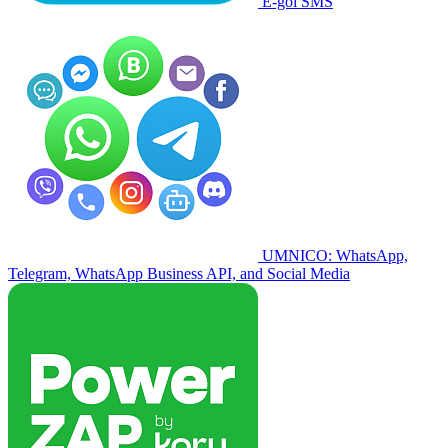
E-goi SMS
UMNICO: WhatsApp,
Telegram, WhatsApp Business API, and Social Media