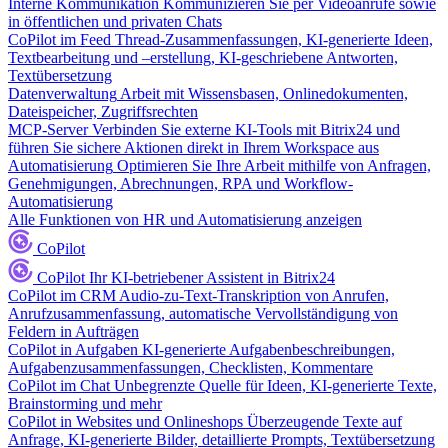
Interne Kommunikation
Kommunizieren Sie per Videoanrufe sowie
in öffentlichen und privaten Chats
CoPilot im Feed
Thread-Zusammenfassungen, KI-generierte Ideen,
Textbearbeitung und –erstellung, KI-geschriebene Antworten,
Textübersetzung
Datenverwaltung
Arbeit mit Wissensbasen, Onlinedokumenten,
Dateispeicher, Zugriffsrechten
MCP-Server
Verbinden Sie externe KI-Tools mit Bitrix24 und
führen Sie sichere Aktionen direkt in Ihrem Workspace aus
Automatisierung
Optimieren Sie Ihre Arbeit mithilfe von Anfragen,
Genehmigungen, Abrechnungen, RPA und Workflow-
Automatisierung
Alle Funktionen von HR und Automatisierung anzeigen
CoPilot
CoPilot
Ihr KI-betriebener Assistent in Bitrix24
CoPilot im CRM
Audio-zu-Text-Transkription von Anrufen,
Anrufzusammenfassung, automatische Vervollständigung von
Feldern in Aufträgen
CoPilot in Aufgaben
KI-generierte Aufgabenbeschreibungen,
Aufgabenzusammenfassungen, Checklisten, Kommentare
CoPilot im Chat
Unbegrenzte Quelle für Ideen, KI-generierte Texte,
Brainstorming und mehr
CoPilot in Websites und Onlineshops
Überzeugende Texte auf
Anfrage, KI-generierte Bilder, detaillierte Prompts, Textübersetzung