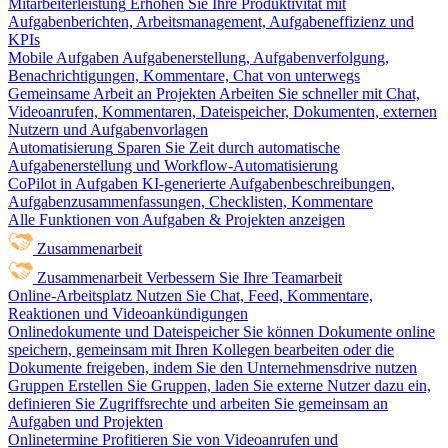
Mitarbeiterleistung
Erhöhen Sie Ihre Produktivität mit
Aufgabenberichten, Arbeitsmanagement, Aufgabeneffizienz und
KPIs
Mobile Aufgaben
Aufgabenerstellung, Aufgabenverfolgung,
Benachrichtigungen, Kommentare, Chat von unterwegs
Gemeinsame Arbeit an Projekten
Arbeiten Sie schneller mit Chat,
Videoanrufen, Kommentaren, Dateispeicher, Dokumenten, externen
Nutzern und Aufgabenvorlagen
Automatisierung
Sparen Sie Zeit durch automatische
Aufgabenerstellung und Workflow-Automatisierung
CoPilot in Aufgaben
KI-generierte Aufgabenbeschreibungen,
Aufgabenzusammenfassungen, Checklisten, Kommentare
Alle Funktionen von Aufgaben & Projekten anzeigen
Zusammenarbeit
Zusammenarbeit
Verbessern Sie Ihre Teamarbeit
Online-Arbeitsplatz
Nutzen Sie Chat, Feed, Kommentare,
Reaktionen und Videoankündigungen
Onlinedokumente und Dateispeicher
Sie können Dokumente online
speichern, gemeinsam mit Ihren Kollegen bearbeiten oder die
Dokumente freigeben, indem Sie den Unternehmensdrive nutzen
Gruppen
Erstellen Sie Gruppen, laden Sie externe Nutzer dazu ein,
definieren Sie Zugriffsrechte und arbeiten Sie gemeinsam an
Aufgaben und Projekten
Onlinetermine
Profitieren Sie von Videoanrufen und