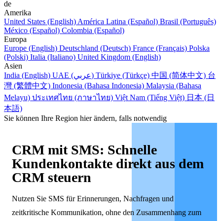
de
Amerika
United States (English)
América Latina (Español)
Brasil (Português)
México (Español)
Colombia (Español)
Europa
Europe (English)
Deutschland (Deutsch)
France (Français)
Polska
(Polski)
Italia (Italiano)
United Kingdom (English)
Asien
India (English)
UAE (عربي)
Türkiye (Türkçe)
中国 (简体中文)
台
灣 (繁體中文)
Indonesia (Bahasa Indonesia)
Malaysia (Bahasa
Melayu)
ประเทศไทย (ภาษาไทย)
Việt Nam (Tiếng Việt)
日本 (日
本語)
Sie können Ihre Region hier ändern, falls notwendig
CRM mit SMS: Schnelle
Kundenkontakte direkt aus dem
CRM steuern
Nutzen Sie SMS für Erinnerungen, Nachfragen und
zeitkritische Kommunikation, ohne den Zusammenhang zum