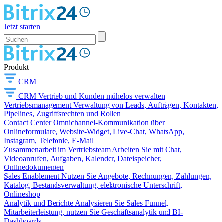
Jetzt starten
Produkt
CRM
CRM
Vertrieb und Kunden mühelos verwalten
Vertriebsmanagement
Verwaltung von Leads, Aufträgen, Kontakten,
Pipelines, Zugriffsrechten und Rollen
Contact Center
Omnichannel-Kommunikation über
Onlineformulare, Website-Widget, Live-Chat, WhatsApp,
Instagram, Telefonie, E-Mail
Zusammenarbeit im Vertriebsteam
Arbeiten Sie mit Chat,
Videoanrufen, Aufgaben, Kalender, Dateispeicher,
Onlinedokumenten
Sales Enablement
Nutzen Sie Angebote, Rechnungen, Zahlungen,
Katalog, Bestandsverwaltung, elektronische Unterschrift,
Onlineshop
Analytik und Berichte
Analysieren Sie Sales Funnel,
Mitarbeiterleistung, nutzen Sie Geschäftsanalytik und BI-
Dashboards