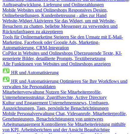
Auftragsabwicklung, Lieferung und Onlinezahlungen
Mobile Websites und Onlineshops
Responsives Design,
Onlinebestellungen, Kundenbetreuung - alles zur Hand
Website-Widget
Aktivieren Sie das Widget, um mit Website-
Besuchern zu chatten, beliebte Messenger zu verwenden und
Rückrufanfragen zu akzeptieren
Tools für Onlinemarketing
Steigern Sie den Umsatz mit E-Mail-
Marketing, Facebook oder Google Ads, Marketing-
Automatisierung, CRM-Integration
CoPilot in Websites und Onlineshops
Überzeugende Texte, KI-
generierte Bilder, detaillierte Prompts, Textübersetzung
Alle Funktionen von Websites und Onlineshops anzeigen
HR und Automatisierung
HR und Automatisierung
Optimieren Sie Ihre Workflows und
verwalten Sie Personaldaten
Mitarbeiterverwaltung
Nutzen Sie Mitarbeiterprofile,
Unternehmensstruktur, Zugriffsrechte, Active Directory
Kultur und Engagement
Unternehmensnews, Umfragen,
Auszeichnungen, Tags, persönliche Benachrichtigungen
Mobile Personalverwaltung
Chat, Videoanrufe, Mitarbeiterprofile,
Genehmigungen, Benachrichtigungen von unterwegs
Arbeitsmanagement
Kontrollieren Sie Mitarbeiterleistung mithilfe
von KPI, Arbeitsberichten und der Ansicht Beaufsichtige