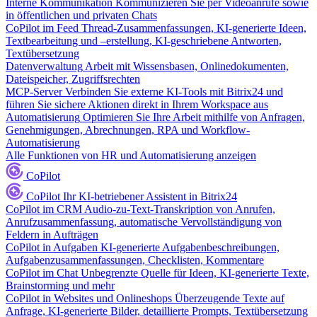
Interne Kommunikation
Kommunizieren Sie per Videoanrufe sowie
in öffentlichen und privaten Chats
CoPilot im Feed
Thread-Zusammenfassungen, KI-generierte Ideen,
Textbearbeitung und –erstellung, KI-geschriebene Antworten,
Textübersetzung
Datenverwaltung
Arbeit mit Wissensbasen, Onlinedokumenten,
Dateispeicher, Zugriffsrechten
MCP-Server
Verbinden Sie externe KI-Tools mit Bitrix24 und
führen Sie sichere Aktionen direkt in Ihrem Workspace aus
Automatisierung
Optimieren Sie Ihre Arbeit mithilfe von Anfragen,
Genehmigungen, Abrechnungen, RPA und Workflow-
Automatisierung
Alle Funktionen von HR und Automatisierung anzeigen
CoPilot
CoPilot
Ihr KI-betriebener Assistent in Bitrix24
CoPilot im CRM
Audio-zu-Text-Transkription von Anrufen,
Anrufzusammenfassung, automatische Vervollständigung von
Feldern in Aufträgen
CoPilot in Aufgaben
KI-generierte Aufgabenbeschreibungen,
Aufgabenzusammenfassungen, Checklisten, Kommentare
CoPilot im Chat
Unbegrenzte Quelle für Ideen, KI-generierte Texte,
Brainstorming und mehr
CoPilot in Websites und Onlineshops
Überzeugende Texte auf
Anfrage, KI-generierte Bilder, detaillierte Prompts, Textübersetzung