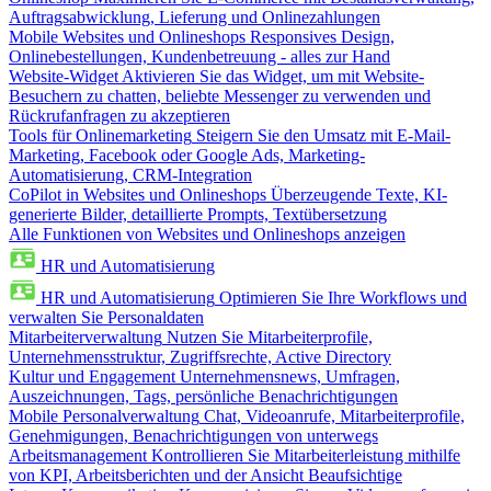
Auftragsabwicklung, Lieferung und Onlinezahlungen
Mobile Websites und Onlineshops
Responsives Design,
Onlinebestellungen, Kundenbetreuung - alles zur Hand
Website-Widget
Aktivieren Sie das Widget, um mit Website-
Besuchern zu chatten, beliebte Messenger zu verwenden und
Rückrufanfragen zu akzeptieren
Tools für Onlinemarketing
Steigern Sie den Umsatz mit E-Mail-
Marketing, Facebook oder Google Ads, Marketing-
Automatisierung, CRM-Integration
CoPilot in Websites und Onlineshops
Überzeugende Texte, KI-
generierte Bilder, detaillierte Prompts, Textübersetzung
Alle Funktionen von Websites und Onlineshops anzeigen
HR und Automatisierung
HR und Automatisierung
Optimieren Sie Ihre Workflows und
verwalten Sie Personaldaten
Mitarbeiterverwaltung
Nutzen Sie Mitarbeiterprofile,
Unternehmensstruktur, Zugriffsrechte, Active Directory
Kultur und Engagement
Unternehmensnews, Umfragen,
Auszeichnungen, Tags, persönliche Benachrichtigungen
Mobile Personalverwaltung
Chat, Videoanrufe, Mitarbeiterprofile,
Genehmigungen, Benachrichtigungen von unterwegs
Arbeitsmanagement
Kontrollieren Sie Mitarbeiterleistung mithilfe
von KPI, Arbeitsberichten und der Ansicht Beaufsichtige