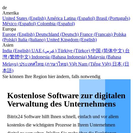
de
Amerika
United States (English)
América Latina (Español)
Brasil (Português)
México (Español)
Colombia (Español)
Europa
Europe (English)
Deutschland (Deutsch)
France (Français)
Polska
(Polski)
Italia (Italiano)
United Kingdom (English)
Asien
India (English)
UAE (عربي)
Türkiye (Türkçe)
中国 (简体中文)
台
灣 (繁體中文)
Indonesia (Bahasa Indonesia)
Malaysia (Bahasa
Melayu)
ประเทศไทย (ภาษาไทย)
Việt Nam (Tiếng Việt)
日本 (日
本語)
Sie können Ihre Region hier ändern, falls notwendig
Kostenlose Software zur digitalen
Verwaltung des Unternehmens
Bitrix24 Software hilft Ihnen schnell, einfach und vor allem
kostenlos die wichtigsten Prozesse in Ihrem Unternehmen