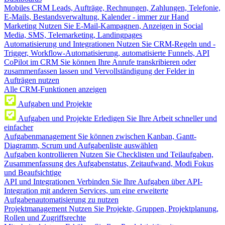
Mobiles CRM
Leads, Aufträge, Rechnungen, Zahlungen, Telefonie,
E-Mails, Bestandsverwaltung, Kalender - immer zur Hand
Marketing
Nutzen Sie E-Mail-Kampagnen, Anzeigen in Social
Media, SMS, Telemarketing, Landingpages
Automatisierung und Integrationen
Nutzen Sie CRM-Regeln und -
Trigger, Workflow-Automatisierung, automatisierte Funnels, API
CoPilot im CRM
Sie können Ihre Anrufe transkribieren oder
zusammenfassen lassen und Vervollständigung der Felder in
Aufträgen nutzen
Alle CRM-Funktionen anzeigen
Aufgaben und Projekte
Aufgaben und Projekte
Erledigen Sie Ihre Arbeit schneller und
einfacher
Aufgabenmanagement
Sie können zwischen Kanban, Gantt-
Diagramm, Scrum und Aufgabenliste auswählen
Aufgaben kontrollieren
Nutzen Sie Checklisten und Teilaufgaben,
Zusammenfassung des Aufgabenstatus, Zeitaufwand, Modi Fokus
und Beaufsichtige
API und Integrationen
Verbinden Sie Ihre Aufgaben über API-
Integration mit anderen Services, um eine erweiterte
Aufgabenautomatisierung zu nutzen
Projektmanagement
Nutzen Sie Projekte, Gruppen, Projektplanung,
Rollen und Zugriffsrechte