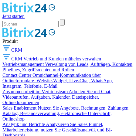
Jetzt starten
Produkt
CRM
CRM
Vertrieb und Kunden mühelos verwalten
Vertriebsmanagement
Verwaltung von Leads, Aufträgen, Kontakten,
Pipelines, Zugriffsrechten und Rollen
Contact Center
Omnichannel-Kommunikation über
Onlineformulare, Website-Widget, Live-Chat, WhatsApp,
Instagram, Telefonie, E-Mail
Zusammenarbeit im Vertriebsteam
Arbeiten Sie mit Chat,
Videoanrufen, Aufgaben, Kalender, Dateispeicher,
Onlinedokumenten
Sales Enablement
Nutzen Sie Angebote, Rechnungen, Zahlungen,
Katalog, Bestandsverwaltung, elektronische Unterschrift,
Onlineshop
Analytik und Berichte
Analysieren Sie Sales Funnel,
Mitarbeiterleistung, nutzen Sie Geschäftsanalytik und BI-
Dashboards