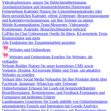
Videokonferenzen, nutzen Sie Bildschirmübertragung,
Anrufaufzeichnung und benutzerdefinierten Hintergrund
Freigegebene Kalender
Nutzen Sie Unternehmenskalender oder
Ihren persönlichen Kalender, offene Zeitfenster, Besprechungsräume
und Kalendersynchroniserung, um Ihre Termine zu planen
Mobile Kommunikation
Team-Messenger, Videoanrufe,
Kommentare, Kalender, Benachrichtigungen jederzeit
CoPilot im Chat
Unbegrenzte Quelle für Ideen, KI-generierte Texte,
Brainstorming und mehr
Alle Funktionen der Zusammenarbeit anzeigen
Websites und Onlineshops
Websites und Onlineshops
Erstellen Sie Websites, die
verkaufen
Website-Builder
Nutzen Sie unser kostenloses CMS sowie
Vorlagen, Hosting, KI-erzeugte Bilder und Texte, um attraktive
Websites zu erstellen
Verkauf über Social Media
Verkaufen Sie Ihre Produkte direkt über
Facebook, Instagram, WhatsApp oder Telegram
Onlineformulare
Erfassen Sie Leads mit benutzerdefinierten
Bestellformularen, Registrierungs- und Feedback-Formularen und
Formularen mit bedingten Feldern
Landingpages
Generieren Sie Leads mithilfe von Onlineformularen,
automatisierten Funnels und Integration mit Google Analytics
Onlineshop
Maximieren Sie E-Commerce mit Bestandsverwaltung,