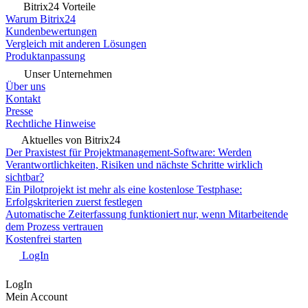
Bitrix24 Vorteile
Warum Bitrix24
Kundenbewertungen
Vergleich mit anderen Lösungen
Produktanpassung
Unser Unternehmen
Über uns
Kontakt
Presse
Rechtliche Hinweise
Aktuelles von Bitrix24
Der Praxistest für Projektmanagement-Software: Werden
Verantwortlichkeiten, Risiken und nächste Schritte wirklich
sichtbar?
Ein Pilotprojekt ist mehr als eine kostenlose Testphase:
Erfolgskriterien zuerst festlegen
Automatische Zeiterfassung funktioniert nur, wenn Mitarbeitende
dem Prozess vertrauen
Kostenfrei starten
LogIn
LogIn
Mein Account