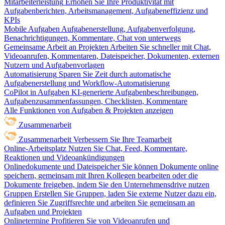
Mitarbeiterleistung
Erhöhen Sie Ihre Produktivität mit
Aufgabenberichten, Arbeitsmanagement, Aufgabeneffizienz und
KPIs
Mobile Aufgaben
Aufgabenerstellung, Aufgabenverfolgung,
Benachrichtigungen, Kommentare, Chat von unterwegs
Gemeinsame Arbeit an Projekten
Arbeiten Sie schneller mit Chat,
Videoanrufen, Kommentaren, Dateispeicher, Dokumenten, externen
Nutzern und Aufgabenvorlagen
Automatisierung
Sparen Sie Zeit durch automatische
Aufgabenerstellung und Workflow-Automatisierung
CoPilot in Aufgaben
KI-generierte Aufgabenbeschreibungen,
Aufgabenzusammenfassungen, Checklisten, Kommentare
Alle Funktionen von Aufgaben & Projekten anzeigen
Zusammenarbeit
Zusammenarbeit
Verbessern Sie Ihre Teamarbeit
Online-Arbeitsplatz
Nutzen Sie Chat, Feed, Kommentare,
Reaktionen und Videoankündigungen
Onlinedokumente und Dateispeicher
Sie können Dokumente online
speichern, gemeinsam mit Ihren Kollegen bearbeiten oder die
Dokumente freigeben, indem Sie den Unternehmensdrive nutzen
Gruppen
Erstellen Sie Gruppen, laden Sie externe Nutzer dazu ein,
definieren Sie Zugriffsrechte und arbeiten Sie gemeinsam an
Aufgaben und Projekten
Onlinetermine
Profitieren Sie von Videoanrufen und