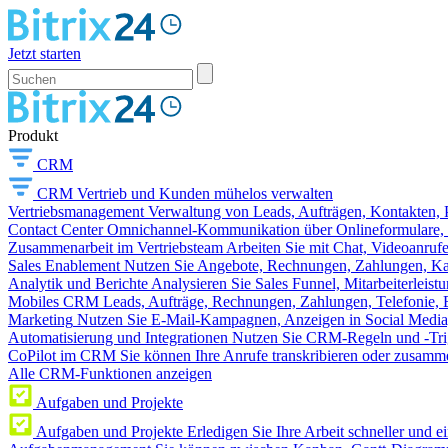
Jetzt starten
Produkt
CRM
CRM
Vertrieb und Kunden mühelos verwalten
Vertriebsmanagement
Verwaltung von Leads, Aufträgen, Kontakten, P
Contact Center
Omnichannel-Kommunikation über Onlineformulare, W
Zusammenarbeit im Vertriebsteam
Arbeiten Sie mit Chat, Videoanruf
Sales Enablement
Nutzen Sie Angebote, Rechnungen, Zahlungen, Kata
Analytik und Berichte
Analysieren Sie Sales Funnel, Mitarbeiterleis
Mobiles CRM
Leads, Aufträge, Rechnungen, Zahlungen, Telefonie, 
Marketing
Nutzen Sie E-Mail-Kampagnen, Anzeigen in Social Media
Automatisierung und Integrationen
Nutzen Sie CRM-Regeln und -Trig
CoPilot im CRM
Sie können Ihre Anrufe transkribieren oder zusamme
Alle CRM-Funktionen anzeigen
Aufgaben und Projekte
Aufgaben und Projekte
Erledigen Sie Ihre Arbeit schneller und e