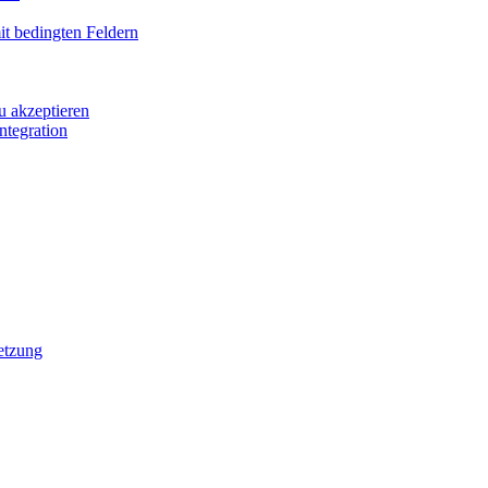
it bedingten Feldern
u akzeptieren
ntegration
etzung