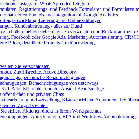
 Facebook, Instagram, WhatsApp oder Telegram
formularen, Registrierungs- und Feedback-Formularen und Formularen m
utomatisierten Funnels und Integration mit Google Analytics
ftragsabwicklung, Lieferung und Onlinezahlungen
lungen, Kundenbetreuung - alles zur Hand
n zu chatten, beliebte Messenger zu verwenden und Rückrufanfragen z
eting, Facebook oder Google Ads, Marketing-Automatisierung, CRM-I
te Bilder, detaillierte Prompts, Textübersetzung
walten Sie Personaldaten
uktur, Zugriffsrechte, Active Directory
en, Tags, persönliche Benachrichtigungen
 Genehmigungen, Benachrichtigungen von unterwegs
n KPI, Arbeitsberichten und der Ansicht Beaufsichtige
 öffentlichen und privaten Chats
xtbearbeitung und –erstellung, KI-geschriebene Antworten, Textübers
peicher, Zugriffsrechten
 Sie sichere Aktionen direkt in Ihrem Workspace aus
n, Genehmigungen, Abrechnungen, RPA und Workflow-Automatisierung