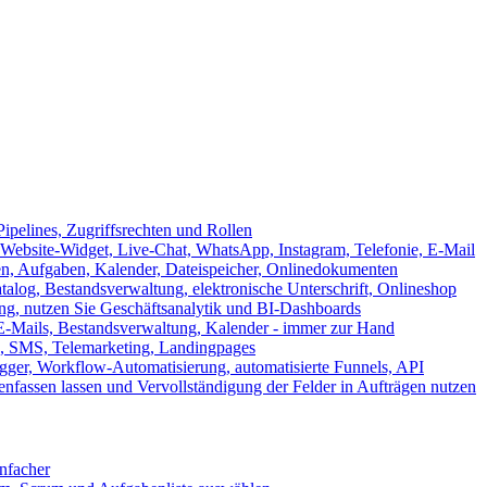
ipelines, Zugriffsrechten und Rollen
ebsite-Widget, Live-Chat, WhatsApp, Instagram, Telefonie, E-Mail
en, Aufgaben, Kalender, Dateispeicher, Onlinedokumenten
log, Bestandsverwaltung, elektronische Unterschrift, Onlineshop
tung, nutzen Sie Geschäftsanalytik und BI-Dashboards
E-Mails, Bestandsverwaltung, Kalender - immer zur Hand
, SMS, Telemarketing, Landingpages
ger, Workflow-Automatisierung, automatisierte Funnels, API
nfassen lassen und Vervollständigung der Felder in Aufträgen nutzen
infacher