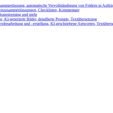
sammenfassung, automatische Vervollständigung von Feldern in Auftr
benzusammenfassungen, Checklisten, Kommentare
 Brainstorming und mehr
 KI-generierte Bilder, detaillierte Prompts, Textübersetzung
xtbearbeitung und –erstellung, KI-geschriebene Antworten, Textübers