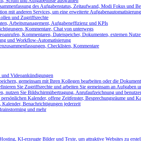
m, Scrum und Aufgabenliste auswählen
usammenfassung des Aufgabenstatus, Zeitaufwand, Modi Fokus und Bea
tion mit anderen Services, um eine erweiterte Aufgabenautomatisierung
ollen und Zugriffsrechte
chten, Arbeitsmanagement, Aufgabeneffizienz und KPIs
ichtigungen, Kommentare, Chat von unterwegs
Videoanrufen, Kommentaren, Dateispeicher, Dokumenten, externen Nutz
llung und Workflow-Automatisierung
benzusammenfassungen, Checklisten, Kommentare
n und Videoankündigungen
eichern, gemeinsam mit Ihren Kollegen bearbeiten oder die Dokument
definieren Sie Zugriffsrechte und arbeiten Sie gemeinsam an Aufgaben u
n, nutzen Sie Bildschirmübertragung, Anrufaufzeichnung und benutzer
persönlichen Kalender, offene Zeitfenster, Besprechungsräume und K
Kalender, Benachrichtigungen jederzeit
 Brainstorming und mehr
sting, KI-erzeugte Bilder und Texte, um attraktive Websites zu erstel