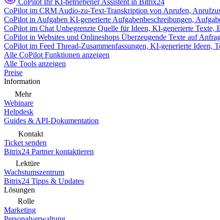
CoPilot
Ihr KI-betriebener Assistent in Bitrix24
CoPilot im CRM
Audio-zu-Text-Transkription von Anrufen, Anrufzu
CoPilot in Aufgaben
KI-generierte Aufgabenbeschreibungen, Aufga
CoPilot im Chat
Unbegrenzte Quelle für Ideen, KI-generierte Texte,
CoPilot in Websites und Onlineshops
Überzeugende Texte auf Anfrage,
CoPilot im Feed
Thread-Zusammenfassungen, KI-generierte Ideen, Te
Alle CoPilot Funktionen anzeigen
Alle Tools anzeigen
Preise
Information
Mehr
Webinare
Helpdesk
Guides & API-Dokumentation
Kontakt
Ticket senden
Bitrix24 Partner kontaktieren
Lektüre
Wachstumszentrum
Bitrix24 Tipps & Updates
Lösungen
Rolle
Marketing
Personalverwaltung