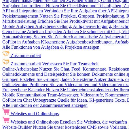
Aufgabenmanagement
Sie können zwischen Kanban, Gantt-Diagram
Aufgaben kontrollieren
Nutzen Sie Checklisten und Teilaufgaben, Z
API und Integrationen
Verbinden Sie Ihre Aufgaben über API-Integra
Projektmanagement
Nutzen Sie Projekte, Gruppen, Projektplanung, R
Mitarbeiterleistung
Erhöhen Sie Ihre Produktivität mit Aufgabenberi
Mobile Aufgaben
Aufgabenerstellung, Aufgabenverfolgung, Benachr
Gemeinsame Arbeit an Projekten
Arbeiten Sie schneller mit Chat, 
Automatisierung
Sparen Sie Zeit durch automatische Aufgabenerste
CoPilot in Aufgaben
KI-generierte Aufgabenbeschreibungen, Aufga
Alle Funktionen von Aufgaben & Projekten anzeigen
Zusammenarbeit
Zusammenarbeit
Verbessern Sie Ihre Teamarbeit
Online-Arbeitsplatz
Nutzen Sie Chat, Feed, Kommentare, Reaktione
Onlinedokumente und Dateispeicher
Sie können Dokumente online sp
Gruppen
Erstellen Sie Gruppen, laden Sie externe Nutzer dazu ein, 
Onlinetermine
Profitieren Sie von Videoanrufen und Videokonferenze
Freigegebene Kalender
Nutzen Sie Unternehmenskalender oder Ihren 
Mobile Kommunikation
Team-Messenger, Videoanrufe, Kommentare, 
CoPilot im Chat
Unbegrenzte Quelle für Ideen, KI-generierte Texte,
Alle Funktionen der Zusammenarbeit anzeigen
Websites und Onlineshops
Websites und Onlineshops
Erstellen Sie Websites, die verkaufen
Website-Builder
Nutzen Sie unser kostenloses CMS sowie Vorlagen, Ho