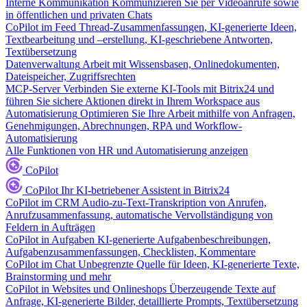
Interne Kommunikation
Kommunizieren Sie per Videoanrufe sowie
in öffentlichen und privaten Chats
CoPilot im Feed
Thread-Zusammenfassungen, KI-generierte Ideen,
Textbearbeitung und –erstellung, KI-geschriebene Antworten,
Textübersetzung
Datenverwaltung
Arbeit mit Wissensbasen, Onlinedokumenten,
Dateispeicher, Zugriffsrechten
MCP-Server
Verbinden Sie externe KI-Tools mit Bitrix24 und
führen Sie sichere Aktionen direkt in Ihrem Workspace aus
Automatisierung
Optimieren Sie Ihre Arbeit mithilfe von Anfragen,
Genehmigungen, Abrechnungen, RPA und Workflow-
Automatisierung
Alle Funktionen von HR und Automatisierung anzeigen
CoPilot
CoPilot
Ihr KI-betriebener Assistent in Bitrix24
CoPilot im CRM
Audio-zu-Text-Transkription von Anrufen,
Anrufzusammenfassung, automatische Vervollständigung von
Feldern in Aufträgen
CoPilot in Aufgaben
KI-generierte Aufgabenbeschreibungen,
Aufgabenzusammenfassungen, Checklisten, Kommentare
CoPilot im Chat
Unbegrenzte Quelle für Ideen, KI-generierte Texte,
Brainstorming und mehr
CoPilot in Websites und Onlineshops
Überzeugende Texte auf
Anfrage, KI-generierte Bilder, detaillierte Prompts, Textübersetzung