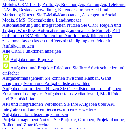
Mobiles CRM
Leads, Aufträge, Rechnungen, Zahlungen, Telefonie,
E-Mails, Bestandsverwaltung, Kalender - immer zur Hand
Marketing
Nutzen Sie E-Mail-Kampagnen, Anzeigen in Social
Media, SMS, Telemarketing, Landingpages
Automatisierung und Integrationen
Nutzen Sie CRM-Regeln und -
Trigger, Workflow-Automatisierung, automatisierte Funnels, API
CoPilot im CRM
Sie können Ihre Anrufe transkribieren oder
zusammenfassen lassen und Vervollständigung der Felder in
Aufträgen nutzen
Alle CRM-Funktionen anzeigen
Aufgaben und Projekte
Aufgaben und Projekte
Erledigen Sie Ihre Arbeit schneller und
einfacher
Aufgabenmanagement
Sie können zwischen Kanban, Gantt-
Diagramm, Scrum und Aufgabenliste auswählen
Aufgaben kontrollieren
Nutzen Sie Checklisten und Teilaufgaben,
Zusammenfassung des Aufgabenstatus, Zeitaufwand, Modi Fokus
und Beaufsichtige
API und Integrationen
Verbinden Sie Ihre Aufgaben über API-
Integration mit anderen Services, um eine erweiterte
Aufgabenautomatisierung zu nutzen
Projektmanagement
Nutzen Sie Projekte, Gruppen, Projektplanung,
Rollen und Zugriffsrechte