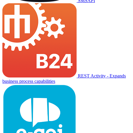
SMSAPI
REST Activity - Expands
business process capabilities