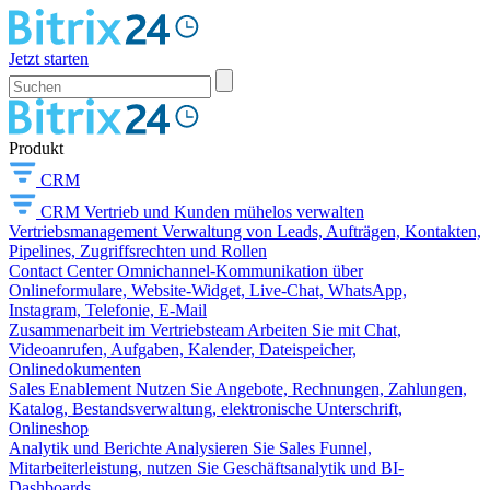
Jetzt starten
Produkt
CRM
CRM
Vertrieb und Kunden mühelos verwalten
Vertriebsmanagement
Verwaltung von Leads, Aufträgen, Kontakten,
Pipelines, Zugriffsrechten und Rollen
Contact Center
Omnichannel-Kommunikation über
Onlineformulare, Website-Widget, Live-Chat, WhatsApp,
Instagram, Telefonie, E-Mail
Zusammenarbeit im Vertriebsteam
Arbeiten Sie mit Chat,
Videoanrufen, Aufgaben, Kalender, Dateispeicher,
Onlinedokumenten
Sales Enablement
Nutzen Sie Angebote, Rechnungen, Zahlungen,
Katalog, Bestandsverwaltung, elektronische Unterschrift,
Onlineshop
Analytik und Berichte
Analysieren Sie Sales Funnel,
Mitarbeiterleistung, nutzen Sie Geschäftsanalytik und BI-
Dashboards