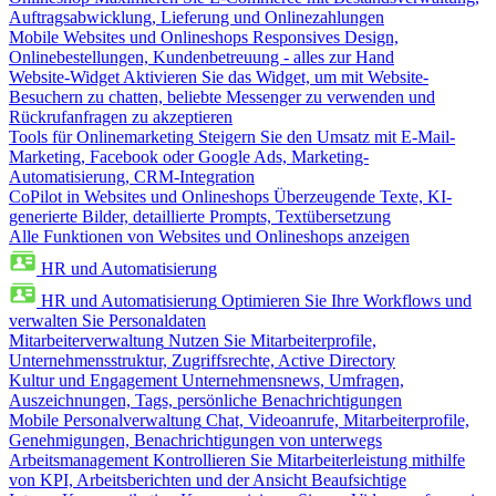
Auftragsabwicklung, Lieferung und Onlinezahlungen
Mobile Websites und Onlineshops
Responsives Design,
Onlinebestellungen, Kundenbetreuung - alles zur Hand
Website-Widget
Aktivieren Sie das Widget, um mit Website-
Besuchern zu chatten, beliebte Messenger zu verwenden und
Rückrufanfragen zu akzeptieren
Tools für Onlinemarketing
Steigern Sie den Umsatz mit E-Mail-
Marketing, Facebook oder Google Ads, Marketing-
Automatisierung, CRM-Integration
CoPilot in Websites und Onlineshops
Überzeugende Texte, KI-
generierte Bilder, detaillierte Prompts, Textübersetzung
Alle Funktionen von Websites und Onlineshops anzeigen
HR und Automatisierung
HR und Automatisierung
Optimieren Sie Ihre Workflows und
verwalten Sie Personaldaten
Mitarbeiterverwaltung
Nutzen Sie Mitarbeiterprofile,
Unternehmensstruktur, Zugriffsrechte, Active Directory
Kultur und Engagement
Unternehmensnews, Umfragen,
Auszeichnungen, Tags, persönliche Benachrichtigungen
Mobile Personalverwaltung
Chat, Videoanrufe, Mitarbeiterprofile,
Genehmigungen, Benachrichtigungen von unterwegs
Arbeitsmanagement
Kontrollieren Sie Mitarbeiterleistung mithilfe
von KPI, Arbeitsberichten und der Ansicht Beaufsichtige