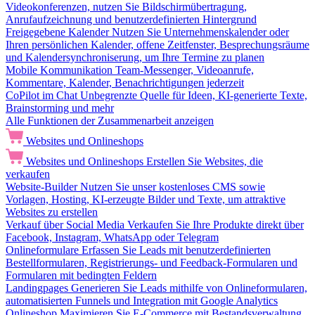
Videokonferenzen, nutzen Sie Bildschirmübertragung,
Anrufaufzeichnung und benutzerdefinierten Hintergrund
Freigegebene Kalender
Nutzen Sie Unternehmenskalender oder
Ihren persönlichen Kalender, offene Zeitfenster, Besprechungsräume
und Kalendersynchroniserung, um Ihre Termine zu planen
Mobile Kommunikation
Team-Messenger, Videoanrufe,
Kommentare, Kalender, Benachrichtigungen jederzeit
CoPilot im Chat
Unbegrenzte Quelle für Ideen, KI-generierte Texte,
Brainstorming und mehr
Alle Funktionen der Zusammenarbeit anzeigen
Websites und Onlineshops
Websites und Onlineshops
Erstellen Sie Websites, die
verkaufen
Website-Builder
Nutzen Sie unser kostenloses CMS sowie
Vorlagen, Hosting, KI-erzeugte Bilder und Texte, um attraktive
Websites zu erstellen
Verkauf über Social Media
Verkaufen Sie Ihre Produkte direkt über
Facebook, Instagram, WhatsApp oder Telegram
Onlineformulare
Erfassen Sie Leads mit benutzerdefinierten
Bestellformularen, Registrierungs- und Feedback-Formularen und
Formularen mit bedingten Feldern
Landingpages
Generieren Sie Leads mithilfe von Onlineformularen,
automatisierten Funnels und Integration mit Google Analytics
Onlineshop
Maximieren Sie E-Commerce mit Bestandsverwaltung,