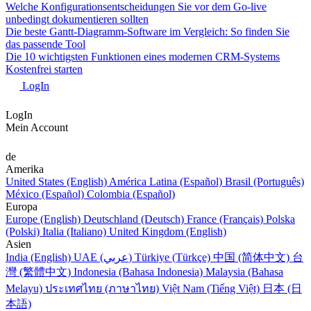
Welche Konfigurationsentscheidungen Sie vor dem Go-live
unbedingt dokumentieren sollten
Die beste Gantt-Diagramm-Software im Vergleich: So finden Sie
das passende Tool
Die 10 wichtigsten Funktionen eines modernen CRM-Systems
Kostenfrei starten
LogIn
LogIn
Mein Account
de
Amerika
United States (English)
América Latina (Español)
Brasil (Português)
México (Español)
Colombia (Español)
Europa
Europe (English)
Deutschland (Deutsch)
France (Français)
Polska
(Polski)
Italia (Italiano)
United Kingdom (English)
Asien
India (English)
UAE (عربي)
Türkiye (Türkçe)
中国 (简体中文)
台
灣 (繁體中文)
Indonesia (Bahasa Indonesia)
Malaysia (Bahasa
Melayu)
ประเทศไทย (ภาษาไทย)
Việt Nam (Tiếng Việt)
日本 (日
本語)