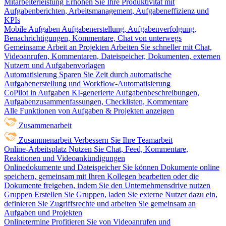
Mitarbeiterleistung
Erhöhen Sie Ihre Produktivität mit
Aufgabenberichten, Arbeitsmanagement, Aufgabeneffizienz und
KPIs
Mobile Aufgaben
Aufgabenerstellung, Aufgabenverfolgung,
Benachrichtigungen, Kommentare, Chat von unterwegs
Gemeinsame Arbeit an Projekten
Arbeiten Sie schneller mit Chat,
Videoanrufen, Kommentaren, Dateispeicher, Dokumenten, externen
Nutzern und Aufgabenvorlagen
Automatisierung
Sparen Sie Zeit durch automatische
Aufgabenerstellung und Workflow-Automatisierung
CoPilot in Aufgaben
KI-generierte Aufgabenbeschreibungen,
Aufgabenzusammenfassungen, Checklisten, Kommentare
Alle Funktionen von Aufgaben & Projekten anzeigen
Zusammenarbeit
Zusammenarbeit
Verbessern Sie Ihre Teamarbeit
Online-Arbeitsplatz
Nutzen Sie Chat, Feed, Kommentare,
Reaktionen und Videoankündigungen
Onlinedokumente und Dateispeicher
Sie können Dokumente online
speichern, gemeinsam mit Ihren Kollegen bearbeiten oder die
Dokumente freigeben, indem Sie den Unternehmensdrive nutzen
Gruppen
Erstellen Sie Gruppen, laden Sie externe Nutzer dazu ein,
definieren Sie Zugriffsrechte und arbeiten Sie gemeinsam an
Aufgaben und Projekten
Onlinetermine
Profitieren Sie von Videoanrufen und