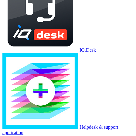
IQ.Desk
Helpdesk & support
application