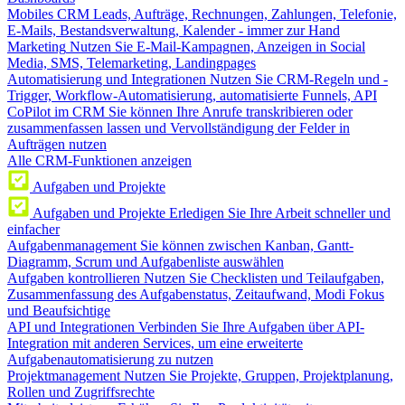
Mobiles CRM
Leads, Aufträge, Rechnungen, Zahlungen, Telefonie,
E-Mails, Bestandsverwaltung, Kalender - immer zur Hand
Marketing
Nutzen Sie E-Mail-Kampagnen, Anzeigen in Social
Media, SMS, Telemarketing, Landingpages
Automatisierung und Integrationen
Nutzen Sie CRM-Regeln und -
Trigger, Workflow-Automatisierung, automatisierte Funnels, API
CoPilot im CRM
Sie können Ihre Anrufe transkribieren oder
zusammenfassen lassen und Vervollständigung der Felder in
Aufträgen nutzen
Alle CRM-Funktionen anzeigen
Aufgaben und Projekte
Aufgaben und Projekte
Erledigen Sie Ihre Arbeit schneller und
einfacher
Aufgabenmanagement
Sie können zwischen Kanban, Gantt-
Diagramm, Scrum und Aufgabenliste auswählen
Aufgaben kontrollieren
Nutzen Sie Checklisten und Teilaufgaben,
Zusammenfassung des Aufgabenstatus, Zeitaufwand, Modi Fokus
und Beaufsichtige
API und Integrationen
Verbinden Sie Ihre Aufgaben über API-
Integration mit anderen Services, um eine erweiterte
Aufgabenautomatisierung zu nutzen
Projektmanagement
Nutzen Sie Projekte, Gruppen, Projektplanung,
Rollen und Zugriffsrechte