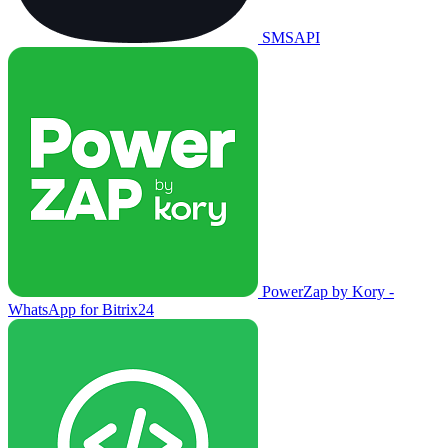
SMSAPI
PowerZap by Kory -
WhatsApp for Bitrix24