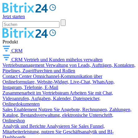
Jetzt starten
Produkt
CRM
CRM
Vertrieb und Kunden mühelos verwalten
Vertriebsmanagement
Verwaltung von Leads, Aufträgen, Kontakten,
Pipelines, Zugriffsrechten und Rollen
Contact Center
Omnichannel-Kommunikation über
Onlineformulare, Website-Widget, Live-Chat, WhatsApp,
Instagram, Telefonie, E-Mail
Zusammenarbeit im Vertriebsteam
Arbeiten Sie mit Chat,
Videoanrufen, Aufgaben, Kalender, Dateispeicher,
Onlinedokumenten
Sales Enablement
Nutzen Sie Angebote, Rechnungen, Zahlungen,
Katalog, Bestandsverwaltung, elektronische Unterschrift,
Onlineshop
Analytik und Berichte
Analysieren Sie Sales Funnel,
Mitarbeiterleistung, nutzen Sie Geschäftsanalytik und BI-
Dashboards