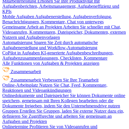
Mitarbeiterleistung
Erhöhen Sie Ihre Produktivität mit
Aufgabenberichten, Arbeitsmanagement, Aufgabeneffizienz und
KPIs
Mobile Aufgaben
Aufgabenerstellung, Aufgabenverfolgung,
Benachrichtigungen, Kommentare, Chat von unterwegs
Gemeinsame Arbeit an Projekten
Arbeiten Sie schneller mit Chat,
Videoanrufen, Kommentaren, Dateispeicher, Dokumenten, externen
Nutzern und Aufgabenvorlagen
Automatisierung
Sparen Sie Zeit durch automatische
Aufgabenerstellung und Workflow-Automatisierung
CoPilot in Aufgaben
KI-generierte Aufgabenbeschreibungen,
Aufgabenzusammenfassungen, Checklisten, Kommentare
Alle Funktionen von Aufgaben & Projekten anzeigen
Zusammenarbeit
Zusammenarbeit
Verbessern Sie Ihre Teamarbeit
Online-Arbeitsplatz
Nutzen Sie Chat, Feed, Kommentare,
Reaktionen und Videoankündigungen
Onlinedokumente und Dateispeicher
Sie können Dokumente online
speichern, gemeinsam mit Ihren Kollegen bearbeiten oder die
Dokumente freigeben, indem Sie den Unternehmensdrive nutzen
Gruppen
Erstellen Sie Gruppen, laden Sie externe Nutzer dazu ein,
definieren Sie Zugriffsrechte und arbeiten Sie gemeinsam an
Aufgaben und Projekten
Onlinetermine
Profitieren Sie von Videoanrufen und