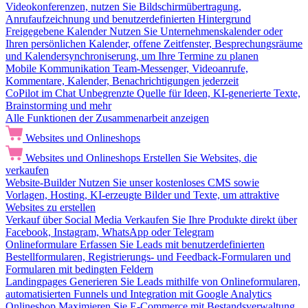
Videokonferenzen, nutzen Sie Bildschirmübertragung,
Anrufaufzeichnung und benutzerdefinierten Hintergrund
Freigegebene Kalender
Nutzen Sie Unternehmenskalender oder
Ihren persönlichen Kalender, offene Zeitfenster, Besprechungsräume
und Kalendersynchroniserung, um Ihre Termine zu planen
Mobile Kommunikation
Team-Messenger, Videoanrufe,
Kommentare, Kalender, Benachrichtigungen jederzeit
CoPilot im Chat
Unbegrenzte Quelle für Ideen, KI-generierte Texte,
Brainstorming und mehr
Alle Funktionen der Zusammenarbeit anzeigen
Websites und Onlineshops
Websites und Onlineshops
Erstellen Sie Websites, die
verkaufen
Website-Builder
Nutzen Sie unser kostenloses CMS sowie
Vorlagen, Hosting, KI-erzeugte Bilder und Texte, um attraktive
Websites zu erstellen
Verkauf über Social Media
Verkaufen Sie Ihre Produkte direkt über
Facebook, Instagram, WhatsApp oder Telegram
Onlineformulare
Erfassen Sie Leads mit benutzerdefinierten
Bestellformularen, Registrierungs- und Feedback-Formularen und
Formularen mit bedingten Feldern
Landingpages
Generieren Sie Leads mithilfe von Onlineformularen,
automatisierten Funnels und Integration mit Google Analytics
Onlineshop
Maximieren Sie E-Commerce mit Bestandsverwaltung,