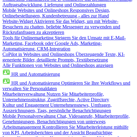
Auftragsabwicklung, Lieferung und Onlinezahlungen
Mobile Websites und Onlineshops
Responsives Design,
Onlinebestellungen, Kundenbetreuung - alles zur Hand
Website-Widget
Aktivieren Sie das Widget, um mit Website-
Besuchern zu chatten, beliebte Messenger zu verwenden und
Rückrufanfragen zu akzeptieren
Tools für Onlinemarketing
Steigern Sie den Umsatz mit E-Mail-
Marketing, Facebook oder Google Ads, Marketing-
Automatisierung, CRM-Integration
CoPilot in Websites und Onlineshops
Überzeugende Texte, KI-
generierte Bilder, detaillierte Prompts, Textübersetzung
Alle Funktionen von Websites und Onlineshops anzeigen
HR und Automatisierung
HR und Automatisierung
Optimieren Sie Ihre Workflows und
verwalten Sie Personaldaten
Mitarbeiterverwaltung
Nutzen Sie Mitarbeiterprofile,
Unternehmensstruktur, Zugriffsrechte, Active Directory
Kultur und Engagement
Unternehmensnews, Umfragen,
Auszeichnungen, Tags, persönliche Benachrichtigungen
Mobile Personalverwaltung
Chat, Videoanrufe, Mitarbeiterprofile,
Genehmigungen, Benachrichtigungen von unterwegs
Arbeitsmanagement
Kontrollieren Sie Mitarbeiterleistung mithilfe
von KPI, Arbeitsberichten und der Ansicht Beaufsichtige