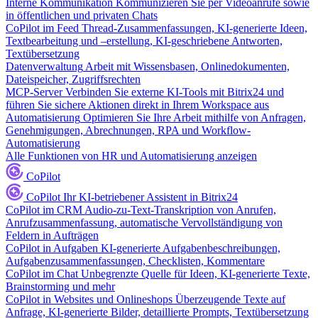
Interne Kommunikation
Kommunizieren Sie per Videoanrufe sowie
in öffentlichen und privaten Chats
CoPilot im Feed
Thread-Zusammenfassungen, KI-generierte Ideen,
Textbearbeitung und –erstellung, KI-geschriebene Antworten,
Textübersetzung
Datenverwaltung
Arbeit mit Wissensbasen, Onlinedokumenten,
Dateispeicher, Zugriffsrechten
MCP-Server
Verbinden Sie externe KI-Tools mit Bitrix24 und
führen Sie sichere Aktionen direkt in Ihrem Workspace aus
Automatisierung
Optimieren Sie Ihre Arbeit mithilfe von Anfragen,
Genehmigungen, Abrechnungen, RPA und Workflow-
Automatisierung
Alle Funktionen von HR und Automatisierung anzeigen
CoPilot
CoPilot
Ihr KI-betriebener Assistent in Bitrix24
CoPilot im CRM
Audio-zu-Text-Transkription von Anrufen,
Anrufzusammenfassung, automatische Vervollständigung von
Feldern in Aufträgen
CoPilot in Aufgaben
KI-generierte Aufgabenbeschreibungen,
Aufgabenzusammenfassungen, Checklisten, Kommentare
CoPilot im Chat
Unbegrenzte Quelle für Ideen, KI-generierte Texte,
Brainstorming und mehr
CoPilot in Websites und Onlineshops
Überzeugende Texte auf
Anfrage, KI-generierte Bilder, detaillierte Prompts, Textübersetzung