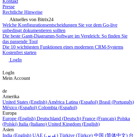
Kontakt
Presse
Rechtliche Hinweise
Aktuelles von Bitrix24
Welche Konfigurationsentscheidungen Sie vor dem Go-live
unbedingt dokumentieren sollten
Die beste Gantt-Diagramm-Software im Vergleich: So finden Sie
das passende Tool
Die 10 wichtigsten Funktionen eines modernen CRM-Systems
Kostenfrei starten
LogIn
LogIn
Mein Account
de
Amerika
United States (English)
América Latina (Español)
Brasil (Português)
México (Español)
Colombia (Español)
Europa
Europe (English)
Deutschland (Deutsch)
France (Français)
Polska
(Polski)
Italia (Italiano)
United Kingdom (English)
Asien
India (English)
UAE (عربي)
Türkiye (Türkçe)
中国 (简体中文)
台