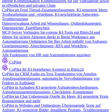
Interne Kommunikation
Kommunizieren Sie per Videoanrufe sowie
in öffentlichen und privaten Chats
CoPilot im Feed
Thread-Zusammenfassungen, KI-generierte Ideen,
Textbearbeitung und –erstellung, KI-geschriebene Antworten,
Textübersetzung
Datenverwaltung
Arbeit mit Wissensbasen, Onlinedokumenten,
Dateispeicher, Zugriffsrechten
MCP-Server
Verbinden Sie externe KI-Tools mit Bitrix24 und
führen Sie sichere Aktionen direkt in Ihrem Workspace aus
Automatisierung
Optimieren Sie Ihre Arbeit mithilfe von Anfragen,
Genehmigungen, Abrechnungen, RPA und Workflow-
Automatisierung
Alle Funktionen von HR und Automatisierung anzeigen
CoPilot
CoPilot
Ihr KI-betriebener Assistent in Bitrix24
CoPilot im CRM
Audio-zu-Text-Transkription von Anrufen,
Anrufzusammenfassung, automatische Vervollständigung von
Feldern in Aufträgen
CoPilot in Aufgaben
KI-generierte Aufgabenbeschreibungen,
Aufgabenzusammenfassungen, Checklisten, Kommentare
CoPilot im Chat
Unbegrenzte Quelle für Ideen, KI-generierte Texte,
Brainstorming und mehr
CoPilot in Websites und Onlineshops
Überzeugende Texte auf
Anfrage, KI-generierte Bilder, detaillierte Prompts, Textübersetzung