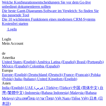
Welche Konfigurationsentscheidungen Sie vor dem Go-live
unbedingt dokumentieren sollten
Die beste Gantt-Diagramm-Software im Vergleich: So finden Sie
das passende Tool
Die 10 wichtigsten Funktionen eines modernen CRM-Systems
Kostenfrei starten
LogIn
LogIn
Mein Account
de
Amerika
United States (English)
América Latina (Español)
Brasil (Português)
México (Español)
Colombia (Español)
Europa
Europe (English)
Deutschland (Deutsch)
France (Français)
Polska
(Polski)
Italia (Italiano)
United Kingdom (English)
Asien
India (English)
UAE (عربي)
Türkiye (Türkçe)
中国 (简体中文)
台
灣 (繁體中文)
Indonesia (Bahasa Indonesia)
Malaysia (Bahasa
Melayu)
ประเทศไทย (ภาษาไทย)
Việt Nam (Tiếng Việt)
日本 (日
本語)