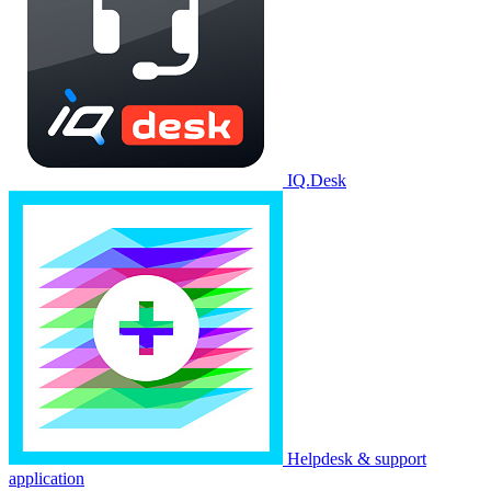
IQ.Desk
Helpdesk & support
application