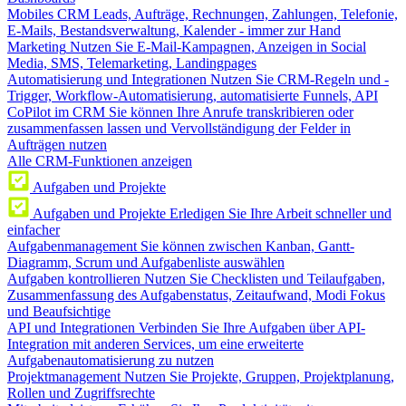
Mobiles CRM
Leads, Aufträge, Rechnungen, Zahlungen, Telefonie,
E-Mails, Bestandsverwaltung, Kalender - immer zur Hand
Marketing
Nutzen Sie E-Mail-Kampagnen, Anzeigen in Social
Media, SMS, Telemarketing, Landingpages
Automatisierung und Integrationen
Nutzen Sie CRM-Regeln und -
Trigger, Workflow-Automatisierung, automatisierte Funnels, API
CoPilot im CRM
Sie können Ihre Anrufe transkribieren oder
zusammenfassen lassen und Vervollständigung der Felder in
Aufträgen nutzen
Alle CRM-Funktionen anzeigen
Aufgaben und Projekte
Aufgaben und Projekte
Erledigen Sie Ihre Arbeit schneller und
einfacher
Aufgabenmanagement
Sie können zwischen Kanban, Gantt-
Diagramm, Scrum und Aufgabenliste auswählen
Aufgaben kontrollieren
Nutzen Sie Checklisten und Teilaufgaben,
Zusammenfassung des Aufgabenstatus, Zeitaufwand, Modi Fokus
und Beaufsichtige
API und Integrationen
Verbinden Sie Ihre Aufgaben über API-
Integration mit anderen Services, um eine erweiterte
Aufgabenautomatisierung zu nutzen
Projektmanagement
Nutzen Sie Projekte, Gruppen, Projektplanung,
Rollen und Zugriffsrechte