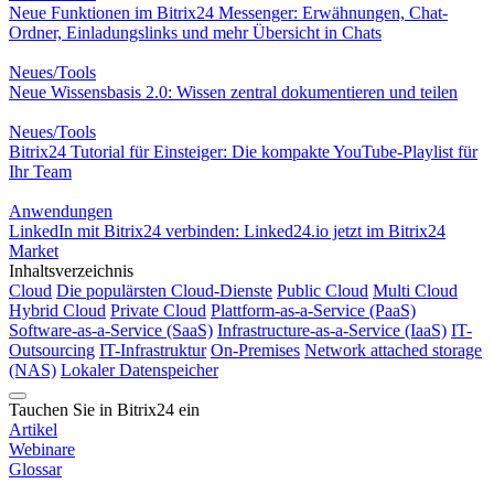
Neue Funktionen im Bitrix24 Messenger: Erwähnungen, Chat-
Ordner, Einladungslinks und mehr Übersicht in Chats
Neues/Tools
Neue Wissensbasis 2.0: Wissen zentral dokumentieren und teilen
Neues/Tools
Bitrix24 Tutorial für Einsteiger: Die kompakte YouTube-Playlist für
Ihr Team
Anwendungen
LinkedIn mit Bitrix24 verbinden: Linked24.io jetzt im Bitrix24
Market
Inhaltsverzeichnis
Cloud
Die populärsten Cloud-Dienste
Public Cloud
Multi Cloud
Hybrid Cloud
Private Cloud
Plattform-as-a-Service (PaaS)
Software-as-a-Service (SaaS)
Infrastructure-as-a-Service (IaaS)
IT-
Outsourcing
IT-Infrastruktur
On-Premises
Network attached storage
(NAS)
Lokaler Datenspeicher
Tauchen Sie in Bitrix24 ein
Artikel
Webinare
Glossar