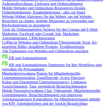
Auftragsabwicklung, Lieferung und Onlinezahlungen
Mobile Websites und Onlineshops
Responsives Design,
Onlinebestellungen, Kundenbetreuung - alles zur Hand
Website-Widget
Aktivieren Sie das Widget, um mit Website-
Besuchern zu chatten, beliebte Messenger zu verwenden und
Rückrufanfragen zu akzeptieren
Tools für Onlinemarketing
Steigern Sie den Umsatz mit E-Mail-
Marketing, Facebook oder Google Ads, Marketing-
Automatisierung, CRM-Integration
CoPilot in Websites und Onlineshops
Überzeugende Texte, KI-
generierte Bilder, detaillierte Prompts, Textübersetzung
Alle Funktionen von Websites und Onlineshops anzeigen
HR und Automatisierung
HR und Automatisierung
Optimieren Sie Ihre Workflows und
verwalten Sie Personaldaten
Mitarbeiterverwaltung
Nutzen Sie Mitarbeiterprofile,
Unternehmensstruktur, Zugriffsrechte, Active Directory
Kultur und Engagement
Unternehmensnews, Umfragen,
Auszeichnungen, Tags, persönliche Benachrichtigungen
Mobile Personalverwaltung
Chat, Videoanrufe, Mitarbeiterprofile,
Genehmigungen, Benachrichtigungen von unterwegs
Arbeitsmanagement
Kontrollieren Sie Mitarbeiterleistung mithilfe
von KPI, Arbeitsberichten und der Ansicht Beaufsichtige