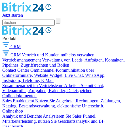
Jetzt starten
Produkt
CRM
CRM
Vertrieb und Kunden mühelos verwalten
Vertriebsmanagement
Verwaltung von Leads, Aufträgen, Kontakten,
Pipelines, Zugriffsrechten und Rollen
Contact Center
Omnichannel-Kommunikation über
Onlineformulare, Website-Widget, Live-Chat, WhatsApp,
Instagram, Telefonie, E-Mail
Zusammenarbeit im Vertriebsteam
Arbeiten Sie mit Chat,
Videoanrufen, Aufgaben, Kalender, Dateispeicher,
Onlinedokumenten
Sales Enablement
Nutzen Sie Angebote, Rechnungen, Zahlungen,
Katalog, Bestandsverwaltung, elektronische Unterschrift,
Onlineshop
Analytik und Berichte
Analysieren Sie Sales Funnel,
Mitarbeiterleistung, nutzen Sie Geschäftsanalytik und BI-
Dashboards