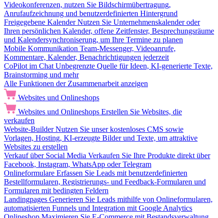
Videokonferenzen, nutzen Sie Bildschirmübertragung,
Anrufaufzeichnung und benutzerdefinierten Hintergrund
Freigegebene Kalender
Nutzen Sie Unternehmenskalender oder
Ihren persönlichen Kalender, offene Zeitfenster, Besprechungsräume
und Kalendersynchroniserung, um Ihre Termine zu planen
Mobile Kommunikation
Team-Messenger, Videoanrufe,
Kommentare, Kalender, Benachrichtigungen jederzeit
CoPilot im Chat
Unbegrenzte Quelle für Ideen, KI-generierte Texte,
Brainstorming und mehr
Alle Funktionen der Zusammenarbeit anzeigen
Websites und Onlineshops
Websites und Onlineshops
Erstellen Sie Websites, die
verkaufen
Website-Builder
Nutzen Sie unser kostenloses CMS sowie
Vorlagen, Hosting, KI-erzeugte Bilder und Texte, um attraktive
Websites zu erstellen
Verkauf über Social Media
Verkaufen Sie Ihre Produkte direkt über
Facebook, Instagram, WhatsApp oder Telegram
Onlineformulare
Erfassen Sie Leads mit benutzerdefinierten
Bestellformularen, Registrierungs- und Feedback-Formularen und
Formularen mit bedingten Feldern
Landingpages
Generieren Sie Leads mithilfe von Onlineformularen,
automatisierten Funnels und Integration mit Google Analytics
Onlineshop
Maximieren Sie E-Commerce mit Bestandsverwaltung,