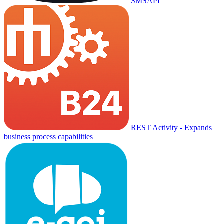
SMSAPI
REST Activity - Expands
business process capabilities