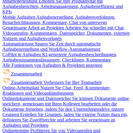
Mitarbeiterleistung
Erhöhen Sie Ihre Produktivität mit
Aufgabenberichten, Arbeitsmanagement, Aufgabeneffizienz und
KPIs
Mobile Aufgaben
Aufgabenerstellung, Aufgabenverfolgung,
Benachrichtigungen, Kommentare, Chat von unterwegs
Gemeinsame Arbeit an Projekten
Arbeiten Sie schneller mit Chat,
Videoanrufen, Kommentaren, Dateispeicher, Dokumenten, externen
Nutzern und Aufgabenvorlagen
Automatisierung
Sparen Sie Zeit durch automatische
Aufgabenerstellung und Workflow-Automatisierung
CoPilot in Aufgaben
KI-generierte Aufgabenbeschreibungen,
Aufgabenzusammenfassungen, Checklisten, Kommentare
Alle Funktionen von Aufgaben & Projekten anzeigen
Zusammenarbeit
Zusammenarbeit
Verbessern Sie Ihre Teamarbeit
Online-Arbeitsplatz
Nutzen Sie Chat, Feed, Kommentare,
Reaktionen und Videoankündigungen
Onlinedokumente und Dateispeicher
Sie können Dokumente online
speichern, gemeinsam mit Ihren Kollegen bearbeiten oder die
Dokumente freigeben, indem Sie den Unternehmensdrive nutzen
Gruppen
Erstellen Sie Gruppen, laden Sie externe Nutzer dazu ein,
definieren Sie Zugriffsrechte und arbeiten Sie gemeinsam an
Aufgaben und Projekten
Onlinetermine
Profitieren Sie von Videoanrufen und