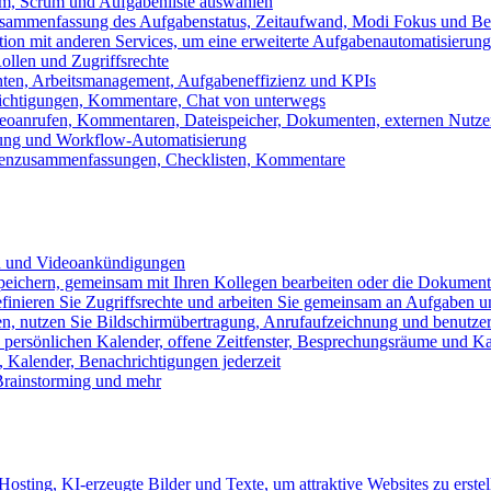
m, Scrum und Aufgabenliste auswählen
usammenfassung des Aufgabenstatus, Zeitaufwand, Modi Fokus und Bea
tion mit anderen Services, um eine erweiterte Aufgabenautomatisierung
ollen und Zugriffsrechte
chten, Arbeitsmanagement, Aufgabeneffizienz und KPIs
ichtigungen, Kommentare, Chat von unterwegs
Videoanrufen, Kommentaren, Dateispeicher, Dokumenten, externen Nutz
llung und Workflow-Automatisierung
benzusammenfassungen, Checklisten, Kommentare
n und Videoankündigungen
eichern, gemeinsam mit Ihren Kollegen bearbeiten oder die Dokument
definieren Sie Zugriffsrechte und arbeiten Sie gemeinsam an Aufgaben u
n, nutzen Sie Bildschirmübertragung, Anrufaufzeichnung und benutzer
persönlichen Kalender, offene Zeitfenster, Besprechungsräume und K
Kalender, Benachrichtigungen jederzeit
 Brainstorming und mehr
sting, KI-erzeugte Bilder und Texte, um attraktive Websites zu erstel