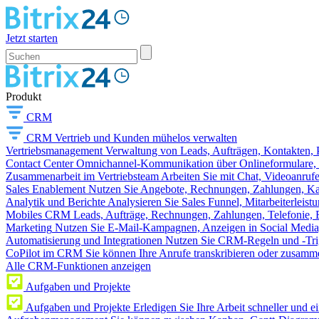
Jetzt starten
Produkt
CRM
CRM
Vertrieb und Kunden mühelos verwalten
Vertriebsmanagement
Verwaltung von Leads, Aufträgen, Kontakten, P
Contact Center
Omnichannel-Kommunikation über Onlineformulare, W
Zusammenarbeit im Vertriebsteam
Arbeiten Sie mit Chat, Videoanruf
Sales Enablement
Nutzen Sie Angebote, Rechnungen, Zahlungen, Kata
Analytik und Berichte
Analysieren Sie Sales Funnel, Mitarbeiterleis
Mobiles CRM
Leads, Aufträge, Rechnungen, Zahlungen, Telefonie, 
Marketing
Nutzen Sie E-Mail-Kampagnen, Anzeigen in Social Media
Automatisierung und Integrationen
Nutzen Sie CRM-Regeln und -Trig
CoPilot im CRM
Sie können Ihre Anrufe transkribieren oder zusamme
Alle CRM-Funktionen anzeigen
Aufgaben und Projekte
Aufgaben und Projekte
Erledigen Sie Ihre Arbeit schneller und e