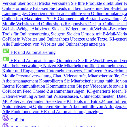
Verkauf über Social Media
Verkaufen Sie Ihre Produkte direkt über
Onlineformulare
Erfassen Sie Leads mit benutzerdefinierten Bestell
Landingpages
Generieren Sie Leads mithilfe von Onlineformularen, a
Onlineshop
Maximieren Sie E-Commerce mit Bestandsverwaltung, Au
Mobile Websites und Onlineshops
Responsives Design, Onlinebestel
Website-Widget
Aktivieren Sie das Widget, um mit Website-Besucher
Tools für Onlinemarketing
Steigern Sie den Umsatz mit E-Mail-Mark
CoPilot in Websites und Onlineshops
Überzeugende Texte, KI-generier
Alle Funktionen von Websites und Onlineshops anzeigen
HR und Automatisierung
HR und Automatisierung
Optimieren Sie Ihre Workflows und ver
Mitarbeiterverwaltung
Nutzen Sie Mitarbeiterprofile, Unternehmensstr
Kultur und Engagement
Unternehmensnews, Umfragen, Auszeichnung
Mobile Personalverwaltung
Chat, Videoanrufe, Mitarbeiterprofile,
Arbeitsmanagement
Kontrollieren Sie Mitarbeiterleistung mithilfe vo
Interne Kommunikation
Kommunizieren Sie per Videoanrufe sowie in
CoPilot im Feed
Thread-Zusammenfassungen, KI-generierte Ideen, Te
Datenverwaltung
Arbeit mit Wissensbasen, Onlinedokumenten, Dateis
MCP-Server
Verbinden Sie externe KI-Tools mit Bitrix24 und führen
Automatisierung
Optimieren Sie Ihre Arbeit mithilfe von Anfrage
Alle Funktionen von HR und Automatisierung anzeigen
CoPilot