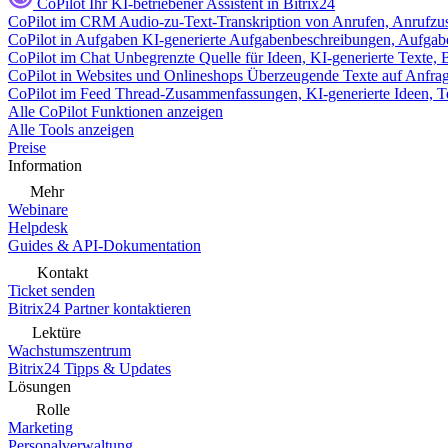
CoPilot
Ihr KI-betriebener Assistent in Bitrix24
CoPilot im CRM
Audio-zu-Text-Transkription von Anrufen, Anrufzu
CoPilot in Aufgaben
KI-generierte Aufgabenbeschreibungen, Aufga
CoPilot im Chat
Unbegrenzte Quelle für Ideen, KI-generierte Texte,
CoPilot in Websites und Onlineshops
Überzeugende Texte auf Anfrage,
CoPilot im Feed
Thread-Zusammenfassungen, KI-generierte Ideen, Te
Alle CoPilot Funktionen anzeigen
Alle Tools anzeigen
Preise
Information
Mehr
Webinare
Helpdesk
Guides & API-Dokumentation
Kontakt
Ticket senden
Bitrix24 Partner kontaktieren
Lektüre
Wachstumszentrum
Bitrix24 Tipps & Updates
Lösungen
Rolle
Marketing
Personalverwaltung