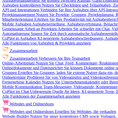
Aufgabenmanagement
Sie können zwischen Kanban, Gantt-Diagram
Aufgaben kontrollieren
Nutzen Sie Checklisten und Teilaufgaben, Z
API und Integrationen
Verbinden Sie Ihre Aufgaben über API-Integra
Projektmanagement
Nutzen Sie Projekte, Gruppen, Projektplanung, R
Mitarbeiterleistung
Erhöhen Sie Ihre Produktivität mit Aufgabenberi
Mobile Aufgaben
Aufgabenerstellung, Aufgabenverfolgung, Benachr
Gemeinsame Arbeit an Projekten
Arbeiten Sie schneller mit Chat, 
Automatisierung
Sparen Sie Zeit durch automatische Aufgabenerste
CoPilot in Aufgaben
KI-generierte Aufgabenbeschreibungen, Aufga
Alle Funktionen von Aufgaben & Projekten anzeigen
Zusammenarbeit
Zusammenarbeit
Verbessern Sie Ihre Teamarbeit
Online-Arbeitsplatz
Nutzen Sie Chat, Feed, Kommentare, Reaktione
Onlinedokumente und Dateispeicher
Sie können Dokumente online sp
Gruppen
Erstellen Sie Gruppen, laden Sie externe Nutzer dazu ein, 
Onlinetermine
Profitieren Sie von Videoanrufen und Videokonferenze
Freigegebene Kalender
Nutzen Sie Unternehmenskalender oder Ihren 
Mobile Kommunikation
Team-Messenger, Videoanrufe, Kommentare, 
CoPilot im Chat
Unbegrenzte Quelle für Ideen, KI-generierte Texte,
Alle Funktionen der Zusammenarbeit anzeigen
Websites und Onlineshops
Websites und Onlineshops
Erstellen Sie Websites, die verkaufen
Website-Builder
Nutzen Sie unser kostenloses CMS sowie Vorlagen, Ho