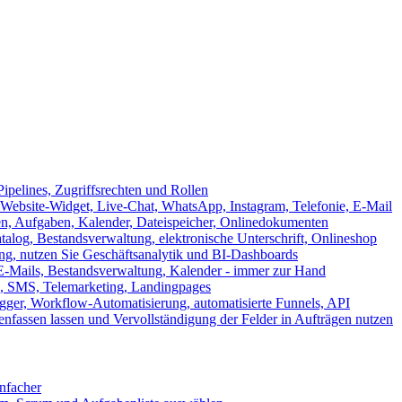
ipelines, Zugriffsrechten und Rollen
ebsite-Widget, Live-Chat, WhatsApp, Instagram, Telefonie, E-Mail
en, Aufgaben, Kalender, Dateispeicher, Onlinedokumenten
log, Bestandsverwaltung, elektronische Unterschrift, Onlineshop
tung, nutzen Sie Geschäftsanalytik und BI-Dashboards
E-Mails, Bestandsverwaltung, Kalender - immer zur Hand
, SMS, Telemarketing, Landingpages
ger, Workflow-Automatisierung, automatisierte Funnels, API
nfassen lassen und Vervollständigung der Felder in Aufträgen nutzen
infacher