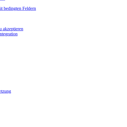
it bedingten Feldern
u akzeptieren
ntegration
etzung