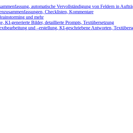
sammenfassung, automatische Vervollständigung von Feldern in Auftr
benzusammenfassungen, Checklisten, Kommentare
 Brainstorming und mehr
 KI-generierte Bilder, detaillierte Prompts, Textübersetzung
xtbearbeitung und –erstellung, KI-geschriebene Antworten, Textübers