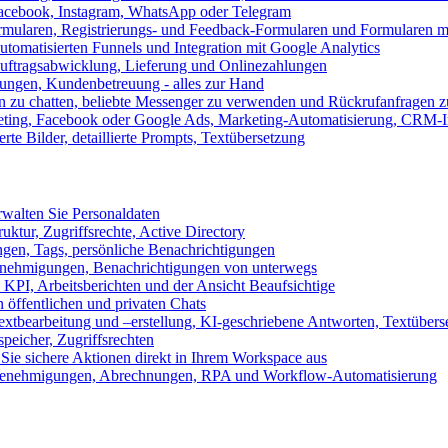
 Facebook, Instagram, WhatsApp oder Telegram
formularen, Registrierungs- und Feedback-Formularen und Formularen m
utomatisierten Funnels und Integration mit Google Analytics
ftragsabwicklung, Lieferung und Onlinezahlungen
lungen, Kundenbetreuung - alles zur Hand
n zu chatten, beliebte Messenger zu verwenden und Rückrufanfragen z
eting, Facebook oder Google Ads, Marketing-Automatisierung, CRM-I
te Bilder, detaillierte Prompts, Textübersetzung
walten Sie Personaldaten
uktur, Zugriffsrechte, Active Directory
en, Tags, persönliche Benachrichtigungen
 Genehmigungen, Benachrichtigungen von unterwegs
n KPI, Arbeitsberichten und der Ansicht Beaufsichtige
 öffentlichen und privaten Chats
xtbearbeitung und –erstellung, KI-geschriebene Antworten, Textübers
peicher, Zugriffsrechten
 Sie sichere Aktionen direkt in Ihrem Workspace aus
n, Genehmigungen, Abrechnungen, RPA und Workflow-Automatisierung