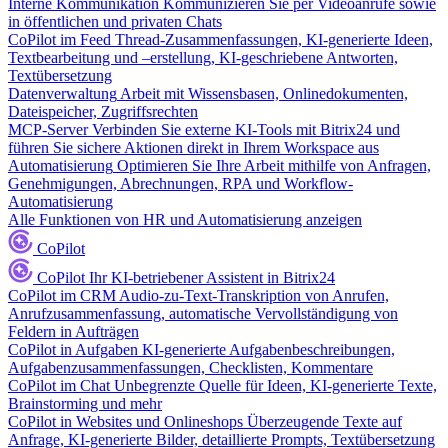
Interne Kommunikation
Kommunizieren Sie per Videoanrufe sowie
in öffentlichen und privaten Chats
CoPilot im Feed
Thread-Zusammenfassungen, KI-generierte Ideen,
Textbearbeitung und –erstellung, KI-geschriebene Antworten,
Textübersetzung
Datenverwaltung
Arbeit mit Wissensbasen, Onlinedokumenten,
Dateispeicher, Zugriffsrechten
MCP-Server
Verbinden Sie externe KI-Tools mit Bitrix24 und
führen Sie sichere Aktionen direkt in Ihrem Workspace aus
Automatisierung
Optimieren Sie Ihre Arbeit mithilfe von Anfragen,
Genehmigungen, Abrechnungen, RPA und Workflow-
Automatisierung
Alle Funktionen von HR und Automatisierung anzeigen
CoPilot
CoPilot
Ihr KI-betriebener Assistent in Bitrix24
CoPilot im CRM
Audio-zu-Text-Transkription von Anrufen,
Anrufzusammenfassung, automatische Vervollständigung von
Feldern in Aufträgen
CoPilot in Aufgaben
KI-generierte Aufgabenbeschreibungen,
Aufgabenzusammenfassungen, Checklisten, Kommentare
CoPilot im Chat
Unbegrenzte Quelle für Ideen, KI-generierte Texte,
Brainstorming und mehr
CoPilot in Websites und Onlineshops
Überzeugende Texte auf
Anfrage, KI-generierte Bilder, detaillierte Prompts, Textübersetzung