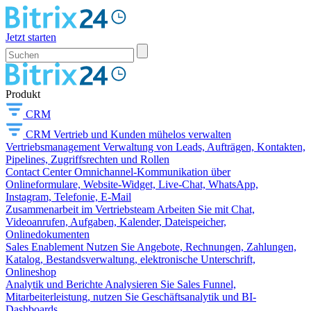
Jetzt starten
Produkt
CRM
CRM
Vertrieb und Kunden mühelos verwalten
Vertriebsmanagement
Verwaltung von Leads, Aufträgen, Kontakten,
Pipelines, Zugriffsrechten und Rollen
Contact Center
Omnichannel-Kommunikation über
Onlineformulare, Website-Widget, Live-Chat, WhatsApp,
Instagram, Telefonie, E-Mail
Zusammenarbeit im Vertriebsteam
Arbeiten Sie mit Chat,
Videoanrufen, Aufgaben, Kalender, Dateispeicher,
Onlinedokumenten
Sales Enablement
Nutzen Sie Angebote, Rechnungen, Zahlungen,
Katalog, Bestandsverwaltung, elektronische Unterschrift,
Onlineshop
Analytik und Berichte
Analysieren Sie Sales Funnel,
Mitarbeiterleistung, nutzen Sie Geschäftsanalytik und BI-
Dashboards