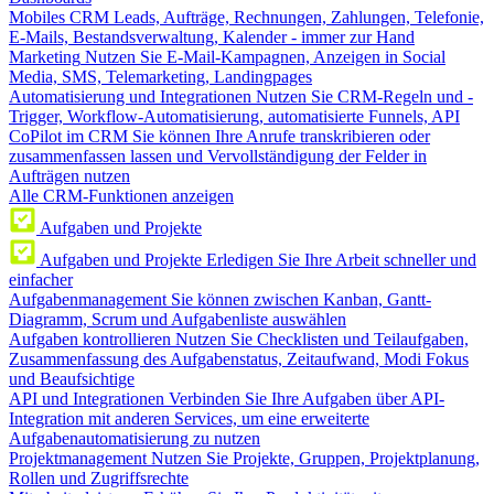
Mobiles CRM
Leads, Aufträge, Rechnungen, Zahlungen, Telefonie,
E-Mails, Bestandsverwaltung, Kalender - immer zur Hand
Marketing
Nutzen Sie E-Mail-Kampagnen, Anzeigen in Social
Media, SMS, Telemarketing, Landingpages
Automatisierung und Integrationen
Nutzen Sie CRM-Regeln und -
Trigger, Workflow-Automatisierung, automatisierte Funnels, API
CoPilot im CRM
Sie können Ihre Anrufe transkribieren oder
zusammenfassen lassen und Vervollständigung der Felder in
Aufträgen nutzen
Alle CRM-Funktionen anzeigen
Aufgaben und Projekte
Aufgaben und Projekte
Erledigen Sie Ihre Arbeit schneller und
einfacher
Aufgabenmanagement
Sie können zwischen Kanban, Gantt-
Diagramm, Scrum und Aufgabenliste auswählen
Aufgaben kontrollieren
Nutzen Sie Checklisten und Teilaufgaben,
Zusammenfassung des Aufgabenstatus, Zeitaufwand, Modi Fokus
und Beaufsichtige
API und Integrationen
Verbinden Sie Ihre Aufgaben über API-
Integration mit anderen Services, um eine erweiterte
Aufgabenautomatisierung zu nutzen
Projektmanagement
Nutzen Sie Projekte, Gruppen, Projektplanung,
Rollen und Zugriffsrechte