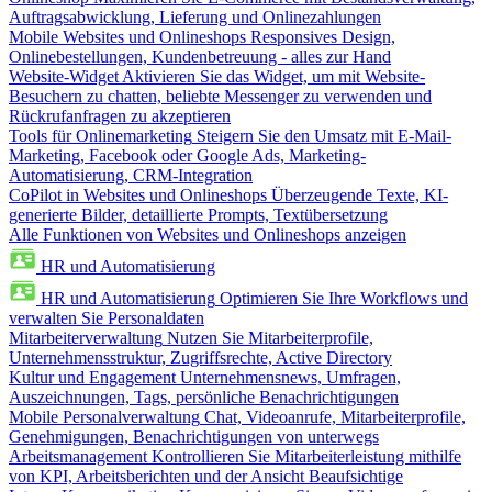
Auftragsabwicklung, Lieferung und Onlinezahlungen
Mobile Websites und Onlineshops
Responsives Design,
Onlinebestellungen, Kundenbetreuung - alles zur Hand
Website-Widget
Aktivieren Sie das Widget, um mit Website-
Besuchern zu chatten, beliebte Messenger zu verwenden und
Rückrufanfragen zu akzeptieren
Tools für Onlinemarketing
Steigern Sie den Umsatz mit E-Mail-
Marketing, Facebook oder Google Ads, Marketing-
Automatisierung, CRM-Integration
CoPilot in Websites und Onlineshops
Überzeugende Texte, KI-
generierte Bilder, detaillierte Prompts, Textübersetzung
Alle Funktionen von Websites und Onlineshops anzeigen
HR und Automatisierung
HR und Automatisierung
Optimieren Sie Ihre Workflows und
verwalten Sie Personaldaten
Mitarbeiterverwaltung
Nutzen Sie Mitarbeiterprofile,
Unternehmensstruktur, Zugriffsrechte, Active Directory
Kultur und Engagement
Unternehmensnews, Umfragen,
Auszeichnungen, Tags, persönliche Benachrichtigungen
Mobile Personalverwaltung
Chat, Videoanrufe, Mitarbeiterprofile,
Genehmigungen, Benachrichtigungen von unterwegs
Arbeitsmanagement
Kontrollieren Sie Mitarbeiterleistung mithilfe
von KPI, Arbeitsberichten und der Ansicht Beaufsichtige