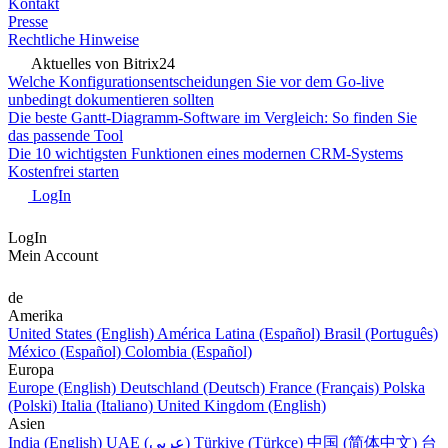
Kontakt
Presse
Rechtliche Hinweise
Aktuelles von Bitrix24
Welche Konfigurationsentscheidungen Sie vor dem Go-live
unbedingt dokumentieren sollten
Die beste Gantt-Diagramm-Software im Vergleich: So finden Sie
das passende Tool
Die 10 wichtigsten Funktionen eines modernen CRM-Systems
Kostenfrei starten
LogIn
LogIn
Mein Account
de
Amerika
United States (English)
América Latina (Español)
Brasil (Português)
México (Español)
Colombia (Español)
Europa
Europe (English)
Deutschland (Deutsch)
France (Français)
Polska
(Polski)
Italia (Italiano)
United Kingdom (English)
Asien
India (English)
UAE (عربي)
Türkiye (Türkçe)
中国 (简体中文)
台