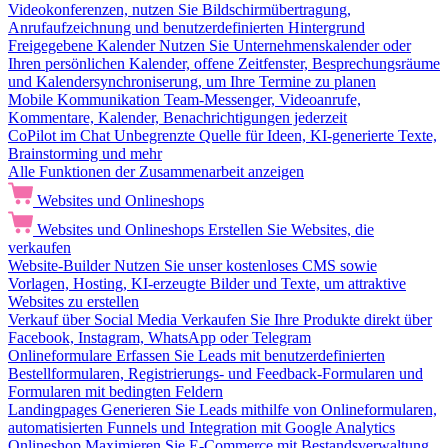
Videokonferenzen, nutzen Sie Bildschirmübertragung,
Anrufaufzeichnung und benutzerdefinierten Hintergrund
Freigegebene Kalender
Nutzen Sie Unternehmenskalender oder
Ihren persönlichen Kalender, offene Zeitfenster, Besprechungsräume
und Kalendersynchroniserung, um Ihre Termine zu planen
Mobile Kommunikation
Team-Messenger, Videoanrufe,
Kommentare, Kalender, Benachrichtigungen jederzeit
CoPilot im Chat
Unbegrenzte Quelle für Ideen, KI-generierte Texte,
Brainstorming und mehr
Alle Funktionen der Zusammenarbeit anzeigen
Websites und Onlineshops
Websites und Onlineshops
Erstellen Sie Websites, die
verkaufen
Website-Builder
Nutzen Sie unser kostenloses CMS sowie
Vorlagen, Hosting, KI-erzeugte Bilder und Texte, um attraktive
Websites zu erstellen
Verkauf über Social Media
Verkaufen Sie Ihre Produkte direkt über
Facebook, Instagram, WhatsApp oder Telegram
Onlineformulare
Erfassen Sie Leads mit benutzerdefinierten
Bestellformularen, Registrierungs- und Feedback-Formularen und
Formularen mit bedingten Feldern
Landingpages
Generieren Sie Leads mithilfe von Onlineformularen,
automatisierten Funnels und Integration mit Google Analytics
Onlineshop
Maximieren Sie E-Commerce mit Bestandsverwaltung,