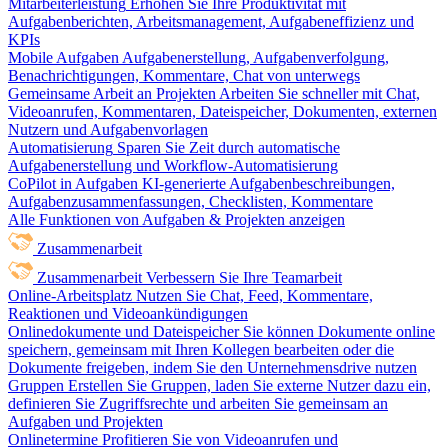
Mitarbeiterleistung
Erhöhen Sie Ihre Produktivität mit
Aufgabenberichten, Arbeitsmanagement, Aufgabeneffizienz und
KPIs
Mobile Aufgaben
Aufgabenerstellung, Aufgabenverfolgung,
Benachrichtigungen, Kommentare, Chat von unterwegs
Gemeinsame Arbeit an Projekten
Arbeiten Sie schneller mit Chat,
Videoanrufen, Kommentaren, Dateispeicher, Dokumenten, externen
Nutzern und Aufgabenvorlagen
Automatisierung
Sparen Sie Zeit durch automatische
Aufgabenerstellung und Workflow-Automatisierung
CoPilot in Aufgaben
KI-generierte Aufgabenbeschreibungen,
Aufgabenzusammenfassungen, Checklisten, Kommentare
Alle Funktionen von Aufgaben & Projekten anzeigen
Zusammenarbeit
Zusammenarbeit
Verbessern Sie Ihre Teamarbeit
Online-Arbeitsplatz
Nutzen Sie Chat, Feed, Kommentare,
Reaktionen und Videoankündigungen
Onlinedokumente und Dateispeicher
Sie können Dokumente online
speichern, gemeinsam mit Ihren Kollegen bearbeiten oder die
Dokumente freigeben, indem Sie den Unternehmensdrive nutzen
Gruppen
Erstellen Sie Gruppen, laden Sie externe Nutzer dazu ein,
definieren Sie Zugriffsrechte und arbeiten Sie gemeinsam an
Aufgaben und Projekten
Onlinetermine
Profitieren Sie von Videoanrufen und