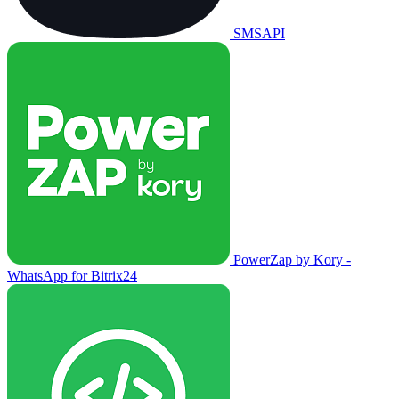
SMSAPI
PowerZap by Kory -
WhatsApp for Bitrix24