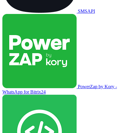
SMSAPI
PowerZap by Kory -
WhatsApp for Bitrix24