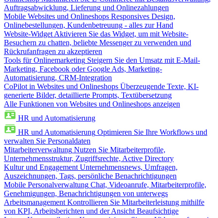
Auftragsabwicklung, Lieferung und Onlinezahlungen
Mobile Websites und Onlineshops
Responsives Design,
Onlinebestellungen, Kundenbetreuung - alles zur Hand
Website-Widget
Aktivieren Sie das Widget, um mit Website-
Besuchern zu chatten, beliebte Messenger zu verwenden und
Rückrufanfragen zu akzeptieren
Tools für Onlinemarketing
Steigern Sie den Umsatz mit E-Mail-
Marketing, Facebook oder Google Ads, Marketing-
Automatisierung, CRM-Integration
CoPilot in Websites und Onlineshops
Überzeugende Texte, KI-
generierte Bilder, detaillierte Prompts, Textübersetzung
Alle Funktionen von Websites und Onlineshops anzeigen
HR und Automatisierung
HR und Automatisierung
Optimieren Sie Ihre Workflows und
verwalten Sie Personaldaten
Mitarbeiterverwaltung
Nutzen Sie Mitarbeiterprofile,
Unternehmensstruktur, Zugriffsrechte, Active Directory
Kultur und Engagement
Unternehmensnews, Umfragen,
Auszeichnungen, Tags, persönliche Benachrichtigungen
Mobile Personalverwaltung
Chat, Videoanrufe, Mitarbeiterprofile,
Genehmigungen, Benachrichtigungen von unterwegs
Arbeitsmanagement
Kontrollieren Sie Mitarbeiterleistung mithilfe
von KPI, Arbeitsberichten und der Ansicht Beaufsichtige