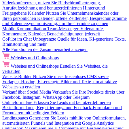
Videokonferenzen, nutzen Sie Bildschirmübertragung,
Anrufaufzeichnung und benutzerdefinierten Hintergrund
Freigegebene Kalender
Nutzen Sie Unternehmenskalender oder
Ihren persönlichen Kalender, offene Zeitfenster, Besprechungsräume
und Kalendersynchroniserung, um Ihre Termine zu planen
Mobile Kommunikation
Team-Messenger, Videoanrufe,
Kommentare, Kalender, Benachrichtigungen jederzeit
CoPilot im Chat
Unbegrenzte Quelle für Ideen, KI-generierte Texte,
Brainstorming und mehr
Alle Funktionen der Zusammenarbeit anzeigen
Websites und Onlineshops
Websites und Onlineshops
Erstellen Sie Websites, die
verkaufen
Website-Builder
Nutzen Sie unser kostenloses CMS sowie
Vorlagen, Hosting, KI-erzeugte Bilder und Texte, um attraktive
Websites zu erstellen
Verkauf über Social Media
Verkaufen Sie Ihre Produkte direkt über
Facebook, Instagram, WhatsApp oder Telegram
Onlineformulare
Erfassen Sie Leads mit benutzerdefinierten
Bestellformularen, Registrierungs- und Feedback-Formularen und
Formularen mit bedingten Feldern
Landingpages
Generieren Sie Leads mithilfe von Onlineformularen,
automatisierten Funnels und Integration mit Google Analytics
Onlineshop
Maximieren Sie E-Commerce mit Bestandsverwaltung,