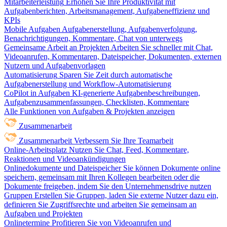
Mitarbeiterleistung
Erhöhen Sie Ihre Produktivität mit
Aufgabenberichten, Arbeitsmanagement, Aufgabeneffizienz und
KPIs
Mobile Aufgaben
Aufgabenerstellung, Aufgabenverfolgung,
Benachrichtigungen, Kommentare, Chat von unterwegs
Gemeinsame Arbeit an Projekten
Arbeiten Sie schneller mit Chat,
Videoanrufen, Kommentaren, Dateispeicher, Dokumenten, externen
Nutzern und Aufgabenvorlagen
Automatisierung
Sparen Sie Zeit durch automatische
Aufgabenerstellung und Workflow-Automatisierung
CoPilot in Aufgaben
KI-generierte Aufgabenbeschreibungen,
Aufgabenzusammenfassungen, Checklisten, Kommentare
Alle Funktionen von Aufgaben & Projekten anzeigen
Zusammenarbeit
Zusammenarbeit
Verbessern Sie Ihre Teamarbeit
Online-Arbeitsplatz
Nutzen Sie Chat, Feed, Kommentare,
Reaktionen und Videoankündigungen
Onlinedokumente und Dateispeicher
Sie können Dokumente online
speichern, gemeinsam mit Ihren Kollegen bearbeiten oder die
Dokumente freigeben, indem Sie den Unternehmensdrive nutzen
Gruppen
Erstellen Sie Gruppen, laden Sie externe Nutzer dazu ein,
definieren Sie Zugriffsrechte und arbeiten Sie gemeinsam an
Aufgaben und Projekten
Onlinetermine
Profitieren Sie von Videoanrufen und