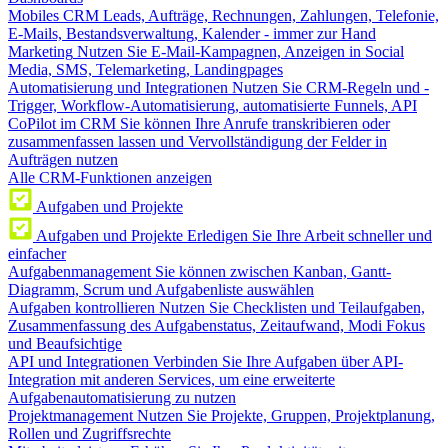
Mobiles CRM
Leads, Aufträge, Rechnungen, Zahlungen, Telefonie,
E-Mails, Bestandsverwaltung, Kalender - immer zur Hand
Marketing
Nutzen Sie E-Mail-Kampagnen, Anzeigen in Social
Media, SMS, Telemarketing, Landingpages
Automatisierung und Integrationen
Nutzen Sie CRM-Regeln und -
Trigger, Workflow-Automatisierung, automatisierte Funnels, API
CoPilot im CRM
Sie können Ihre Anrufe transkribieren oder
zusammenfassen lassen und Vervollständigung der Felder in
Aufträgen nutzen
Alle CRM-Funktionen anzeigen
Aufgaben und Projekte
Aufgaben und Projekte
Erledigen Sie Ihre Arbeit schneller und
einfacher
Aufgabenmanagement
Sie können zwischen Kanban, Gantt-
Diagramm, Scrum und Aufgabenliste auswählen
Aufgaben kontrollieren
Nutzen Sie Checklisten und Teilaufgaben,
Zusammenfassung des Aufgabenstatus, Zeitaufwand, Modi Fokus
und Beaufsichtige
API und Integrationen
Verbinden Sie Ihre Aufgaben über API-
Integration mit anderen Services, um eine erweiterte
Aufgabenautomatisierung zu nutzen
Projektmanagement
Nutzen Sie Projekte, Gruppen, Projektplanung,
Rollen und Zugriffsrechte