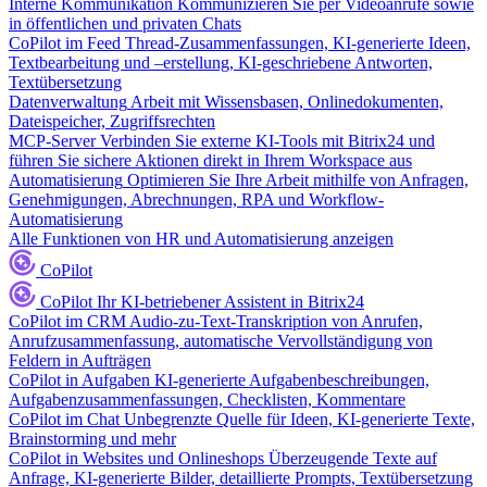
Interne Kommunikation
Kommunizieren Sie per Videoanrufe sowie
in öffentlichen und privaten Chats
CoPilot im Feed
Thread-Zusammenfassungen, KI-generierte Ideen,
Textbearbeitung und –erstellung, KI-geschriebene Antworten,
Textübersetzung
Datenverwaltung
Arbeit mit Wissensbasen, Onlinedokumenten,
Dateispeicher, Zugriffsrechten
MCP-Server
Verbinden Sie externe KI-Tools mit Bitrix24 und
führen Sie sichere Aktionen direkt in Ihrem Workspace aus
Automatisierung
Optimieren Sie Ihre Arbeit mithilfe von Anfragen,
Genehmigungen, Abrechnungen, RPA und Workflow-
Automatisierung
Alle Funktionen von HR und Automatisierung anzeigen
CoPilot
CoPilot
Ihr KI-betriebener Assistent in Bitrix24
CoPilot im CRM
Audio-zu-Text-Transkription von Anrufen,
Anrufzusammenfassung, automatische Vervollständigung von
Feldern in Aufträgen
CoPilot in Aufgaben
KI-generierte Aufgabenbeschreibungen,
Aufgabenzusammenfassungen, Checklisten, Kommentare
CoPilot im Chat
Unbegrenzte Quelle für Ideen, KI-generierte Texte,
Brainstorming und mehr
CoPilot in Websites und Onlineshops
Überzeugende Texte auf
Anfrage, KI-generierte Bilder, detaillierte Prompts, Textübersetzung