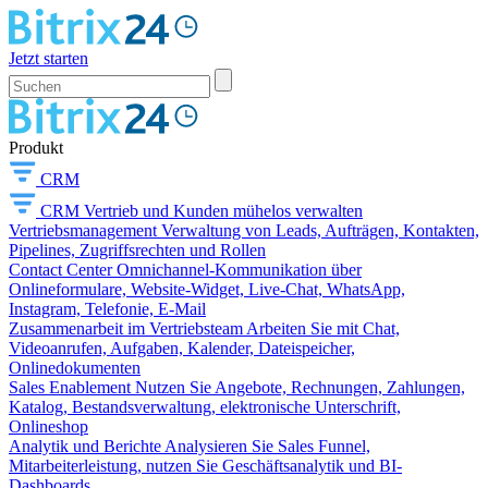
Jetzt starten
Produkt
CRM
CRM
Vertrieb und Kunden mühelos verwalten
Vertriebsmanagement
Verwaltung von Leads, Aufträgen, Kontakten,
Pipelines, Zugriffsrechten und Rollen
Contact Center
Omnichannel-Kommunikation über
Onlineformulare, Website-Widget, Live-Chat, WhatsApp,
Instagram, Telefonie, E-Mail
Zusammenarbeit im Vertriebsteam
Arbeiten Sie mit Chat,
Videoanrufen, Aufgaben, Kalender, Dateispeicher,
Onlinedokumenten
Sales Enablement
Nutzen Sie Angebote, Rechnungen, Zahlungen,
Katalog, Bestandsverwaltung, elektronische Unterschrift,
Onlineshop
Analytik und Berichte
Analysieren Sie Sales Funnel,
Mitarbeiterleistung, nutzen Sie Geschäftsanalytik und BI-
Dashboards