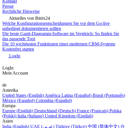
Kontakt
Presse
Rechtliche Hinweise
Aktuelles von Bitrix24
Welche Konfigurationsentscheidungen Sie vor dem Go-live
unbedingt dokumentieren sollten
Die beste Gantt-Diagramm-Software im Vergleich: So finden Sie
das passende Tool
Die 10 wichtigsten Funktionen eines modernen CRM-Systems
Kostenfrei starten
LogIn
LogIn
Mein Account
de
Amerika
United States (English)
América Latina (Español)
Brasil (Português)
México (Español)
Colombia (Español)
Europa
Europe (English)
Deutschland (Deutsch)
France (Français)
Polska
(Polski)
Italia (Italiano)
United Kingdom (English)
Asien
India (English)
UAE (عربي)
Türkiye (Türkçe)
中国 (简体中文)
台