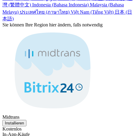
灣 (繁體中文)
Indonesia (Bahasa Indonesia)
Malaysia (Bahasa
Melayu)
ประเทศไทย (ภาษาไทย)
Việt Nam (Tiếng Việt)
日本 (日
本語)
Sie können Ihre Region hier ändern, falls notwendig
Midtrans
Installieren
Kostenlos
In-App-Käufe