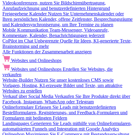
Videokonferenzen, nutzen Sie Bildschirmübertragung,
Anrufaufzeichnung und benutzerdefinierten Hintergrund
Freigegebene Kalender
Nutzen Sie Unternehmenskalender oder
Ihren persönlichen Kalender, offene Zeitfenster, Besprechungsräume
und Kalendersynchroniserung, um Ihre Termine zu planen
Mobile Kommunikation
Team-Messenger, Videoanrufe,
Kommentare, Kalender, Benachrichtigungen jederzeit
CoPilot im Chat
Unbegrenzte Quelle für Ideen, KI-generierte Texte,
Brainstorming und mehr
Alle Funktionen der Zusammenarbeit anzeigen
Websites und Onlineshops
Websites und Onlineshops
Erstellen Sie Websites, die
verkaufen
Website-Builder
Nutzen Sie unser kostenloses CMS sowie
Vorlagen, Hosting, KI-erzeugte Bilder und Texte, um attraktive
Websites zu erstellen
Verkauf über Social Media
Verkaufen Sie Ihre Produkte direkt über
Facebook, Instagram, WhatsApp oder Telegram
Onlineformulare
Erfassen Sie Leads mit benutzerdefinierten
Bestellformularen, Registrierungs- und Feedback-Formularen und
Formularen mit bedingten Feldern
Landingpages
Generieren Sie Leads mithilfe von Onlineformularen,
automatisierten Funnels und Integration mit Google Analytics
Onlineshop
Maximieren Sie E-Commerce mit Bestandsverwaltung,