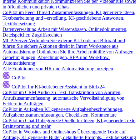
Interne Kommunikation
Kommunizieren Sie per Videoanrufe sowie
in öffentlichen und privaten Chats
CoPilot im Feed
Thread-Zusammenfassungen, KI-generierte Ideen,
Textbearbeitung und –erstellung, KI-geschriebene Antworten,
Textübersetzung
Datenverwaltung
Arbeit mit Wissensbasen, Onlinedokumenten,
Dateispeicher, Zugriffsrechten
MCP-Server
Verbinden Sie externe KI-Tools mit Bitrix24 und
führen Sie sichere Aktionen direkt in Ihrem Workspace aus
Automatisierung
Optimieren Sie Ihre Arbeit mithilfe von Anfragen,
Genehmigungen, Abrechnungen, RPA und Workflow-
Automatisierung
Alle Funktionen von HR und Automatisierung anzeigen
CoPilot
CoPilot
Ihr KI-betriebener Assistent in Bitrix24
CoPilot im CRM
Audio-zu-Text-Transkription von Anrufen,
Anrufzusammenfassung, automatische Vervollständigung von
Feldern in Aufträgen
CoPilot in Aufgaben
KI-generierte Aufgabenbeschreibungen,
Aufgabenzusammenfassungen, Checklisten, Kommentare
CoPilot im Chat
Unbegrenzte Quelle für Ideen, KI-generierte Texte,
Brainstorming und mehr
CoPilot in Websites und Onlineshops
Überzeugende Texte auf
Anfrage, KI-generierte Bilder, detaillierte Prompts, Textübersetzung