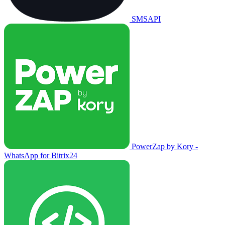
SMSAPI
PowerZap by Kory -
WhatsApp for Bitrix24