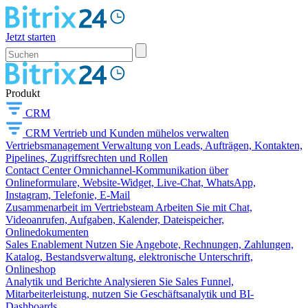
Jetzt starten
Produkt
CRM
CRM
Vertrieb und Kunden mühelos verwalten
Vertriebsmanagement
Verwaltung von Leads, Aufträgen, Kontakten,
Pipelines, Zugriffsrechten und Rollen
Contact Center
Omnichannel-Kommunikation über
Onlineformulare, Website-Widget, Live-Chat, WhatsApp,
Instagram, Telefonie, E-Mail
Zusammenarbeit im Vertriebsteam
Arbeiten Sie mit Chat,
Videoanrufen, Aufgaben, Kalender, Dateispeicher,
Onlinedokumenten
Sales Enablement
Nutzen Sie Angebote, Rechnungen, Zahlungen,
Katalog, Bestandsverwaltung, elektronische Unterschrift,
Onlineshop
Analytik und Berichte
Analysieren Sie Sales Funnel,
Mitarbeiterleistung, nutzen Sie Geschäftsanalytik und BI-
Dashboards