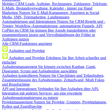
Mobiles CRM
Leads, Aufträge, Rechnungen, Zahlungen, Telefonie,
E-Mails, Bestandsverwaltung, Kalender - immer zur Hand
Marketing
Nutzen Sie E-Mail-Kampagnen, Anzeigen in Social
Media, SMS, Telemarketing, Landingpages
Automatisierung und Integrationen
Nutzen Sie CRM-Regeln und -
Trigger, Workflow-Automatisierung, automatisierte Funnels, API
CoPilot im CRM
Sie können Ihre Anrufe transkribieren oder
zusammenfassen lassen und Vervollständigung der Felder in
Aufträgen nutzen
Alle CRM-Funktionen anzeigen
Aufgaben und Projekte
Aufgaben und Projekte
Erledigen Sie Ihre Arbeit schneller und
einfacher
Aufgabenmanagement
Sie können zwischen Kanban, Gantt-
Diagramm, Scrum und Aufgabenliste auswählen
Aufgaben kontrollieren
Nutzen Sie Checklisten und Teilaufgaben,
Zusammenfassung des Aufgabenstatus, Zeitaufwand, Modi Fokus
und Beaufsichtige
API und Integrationen
Verbinden Sie Ihre Aufgaben über API-
Integration mit anderen Services, um eine erweiterte
Aufgabenautomatisierung zu nutzen
Projektmanagement
Nutzen Sie Projekte, Gruppen, Projektplanung,
Rollen und Zugriffsrechte