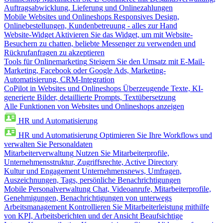
Auftragsabwicklung, Lieferung und Onlinezahlungen
Mobile Websites und Onlineshops
Responsives Design,
Onlinebestellungen, Kundenbetreuung - alles zur Hand
Website-Widget
Aktivieren Sie das Widget, um mit Website-
Besuchern zu chatten, beliebte Messenger zu verwenden und
Rückrufanfragen zu akzeptieren
Tools für Onlinemarketing
Steigern Sie den Umsatz mit E-Mail-
Marketing, Facebook oder Google Ads, Marketing-
Automatisierung, CRM-Integration
CoPilot in Websites und Onlineshops
Überzeugende Texte, KI-
generierte Bilder, detaillierte Prompts, Textübersetzung
Alle Funktionen von Websites und Onlineshops anzeigen
HR und Automatisierung
HR und Automatisierung
Optimieren Sie Ihre Workflows und
verwalten Sie Personaldaten
Mitarbeiterverwaltung
Nutzen Sie Mitarbeiterprofile,
Unternehmensstruktur, Zugriffsrechte, Active Directory
Kultur und Engagement
Unternehmensnews, Umfragen,
Auszeichnungen, Tags, persönliche Benachrichtigungen
Mobile Personalverwaltung
Chat, Videoanrufe, Mitarbeiterprofile,
Genehmigungen, Benachrichtigungen von unterwegs
Arbeitsmanagement
Kontrollieren Sie Mitarbeiterleistung mithilfe
von KPI, Arbeitsberichten und der Ansicht Beaufsichtige