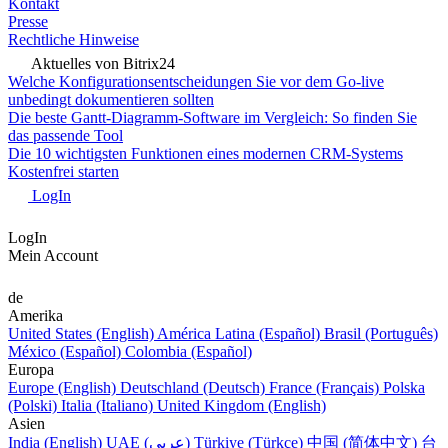
Kontakt
Presse
Rechtliche Hinweise
Aktuelles von Bitrix24
Welche Konfigurationsentscheidungen Sie vor dem Go-live
unbedingt dokumentieren sollten
Die beste Gantt-Diagramm-Software im Vergleich: So finden Sie
das passende Tool
Die 10 wichtigsten Funktionen eines modernen CRM-Systems
Kostenfrei starten
LogIn
LogIn
Mein Account
de
Amerika
United States (English)
América Latina (Español)
Brasil (Português)
México (Español)
Colombia (Español)
Europa
Europe (English)
Deutschland (Deutsch)
France (Français)
Polska
(Polski)
Italia (Italiano)
United Kingdom (English)
Asien
India (English)
UAE (عربي)
Türkiye (Türkçe)
中国 (简体中文)
台