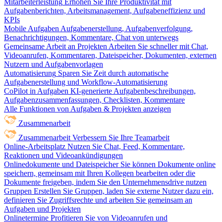
Mitarbeiterleistung
Erhöhen Sie Ihre Produktivität mit
Aufgabenberichten, Arbeitsmanagement, Aufgabeneffizienz und
KPIs
Mobile Aufgaben
Aufgabenerstellung, Aufgabenverfolgung,
Benachrichtigungen, Kommentare, Chat von unterwegs
Gemeinsame Arbeit an Projekten
Arbeiten Sie schneller mit Chat,
Videoanrufen, Kommentaren, Dateispeicher, Dokumenten, externen
Nutzern und Aufgabenvorlagen
Automatisierung
Sparen Sie Zeit durch automatische
Aufgabenerstellung und Workflow-Automatisierung
CoPilot in Aufgaben
KI-generierte Aufgabenbeschreibungen,
Aufgabenzusammenfassungen, Checklisten, Kommentare
Alle Funktionen von Aufgaben & Projekten anzeigen
Zusammenarbeit
Zusammenarbeit
Verbessern Sie Ihre Teamarbeit
Online-Arbeitsplatz
Nutzen Sie Chat, Feed, Kommentare,
Reaktionen und Videoankündigungen
Onlinedokumente und Dateispeicher
Sie können Dokumente online
speichern, gemeinsam mit Ihren Kollegen bearbeiten oder die
Dokumente freigeben, indem Sie den Unternehmensdrive nutzen
Gruppen
Erstellen Sie Gruppen, laden Sie externe Nutzer dazu ein,
definieren Sie Zugriffsrechte und arbeiten Sie gemeinsam an
Aufgaben und Projekten
Onlinetermine
Profitieren Sie von Videoanrufen und