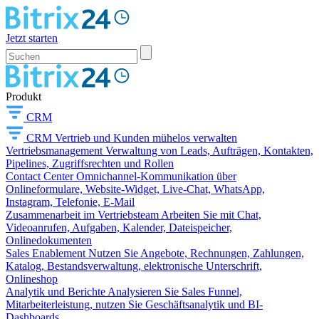
Jetzt starten
Produkt
CRM
CRM
Vertrieb und Kunden mühelos verwalten
Vertriebsmanagement
Verwaltung von Leads, Aufträgen, Kontakten,
Pipelines, Zugriffsrechten und Rollen
Contact Center
Omnichannel-Kommunikation über
Onlineformulare, Website-Widget, Live-Chat, WhatsApp,
Instagram, Telefonie, E-Mail
Zusammenarbeit im Vertriebsteam
Arbeiten Sie mit Chat,
Videoanrufen, Aufgaben, Kalender, Dateispeicher,
Onlinedokumenten
Sales Enablement
Nutzen Sie Angebote, Rechnungen, Zahlungen,
Katalog, Bestandsverwaltung, elektronische Unterschrift,
Onlineshop
Analytik und Berichte
Analysieren Sie Sales Funnel,
Mitarbeiterleistung, nutzen Sie Geschäftsanalytik und BI-
Dashboards