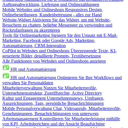
Auftragsabwicklung, Lieferung und Onlinezahlungen
Mobile Websites und Onlineshops
Responsives Design,
Onlinebestellungen, Kundenbetreuung - alles zur Hand
Website-Widget
Aktivieren Sie das Widget, um mit Website-
Besuchern zu chatten, beliebte Messenger zu verwenden und
Rückrufanfragen zu akzeptieren
Tools für Onlinemarketing
Steigern Sie den Umsatz mit E-Mail-
Marketing, Facebook oder Google Ads, Marketing-
Automatisierung, CRM-Integration
CoPilot in Websites und Onlineshops
Überzeugende Texte, KI-
generierte Bilder, detaillierte Prompts, Textübersetzung
Alle Funktionen von Websites und Onlineshops anzeigen
HR und Automatisierung
HR und Automatisierung
Optimieren Sie Ihre Workflows und
verwalten Sie Personaldaten
Mitarbeiterverwaltung
Nutzen Sie Mitarbeiterprofile,
Unternehmensstruktur, Zugriffsrechte, Active Directory
Kultur und Engagement
Unternehmensnews, Umfragen,
Auszeichnungen, Tags, persönliche Benachrichtigungen
Mobile Personalverwaltung
Chat, Videoanrufe, Mitarbeiterprofile,
Genehmigungen, Benachrichtigungen von unterwegs
Arbeitsmanagement
Kontrollieren Sie Mitarbeiterleistung mithilfe
von KPI, Arbeitsberichten und der Ansicht Beaufsichtige