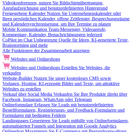
Videokonferenzen, nutzen Sie Bildschirmübertragung,
Anrufaufzeichnung und benutzerdefinierten Hintergrund
Freigegebene Kalender
Nutzen Sie Unternehmenskalender oder
Ihren persönlichen Kalender, offene Zeitfenster, Besprechungsräume
und Kalendersynchroniserung, um Ihre Termine zu planen
Mobile Kommunikation
Team-Messenger, Videoanrufe,
Kommentare, Kalender, Benachrichtigungen jederzeit
CoPilot im Chat
Unbegrenzte Quelle für Ideen, KI-generierte Texte,
Brainstorming und mehr
Alle Funktionen der Zusammenarbeit anzeigen
Websites und Onlineshops
Websites und Onlineshops
Erstellen Sie Websites, die
verkaufen
Website-Builder
Nutzen Sie unser kostenloses CMS sowie
Vorlagen, Hosting, KI-erzeugte Bilder und Texte, um attraktive
Websites zu erstellen
Verkauf über Social Media
Verkaufen Sie Ihre Produkte direkt über
Facebook, Instagram, WhatsApp oder Telegram
Onlineformulare
Erfassen Sie Leads mit benutzerdefinierten
Bestellformularen, Registrierungs- und Feedback-Formularen und
Formularen mit bedingten Feldern
Landingpages
Generieren Sie Leads mithilfe von Onlineformularen,
automatisierten Funnels und Integration mit Google Analytics
Onlineshop
Maximieren Sie E-Commerce mit Bestandsverwaltung,