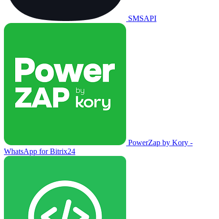
SMSAPI
PowerZap by Kory -
WhatsApp for Bitrix24