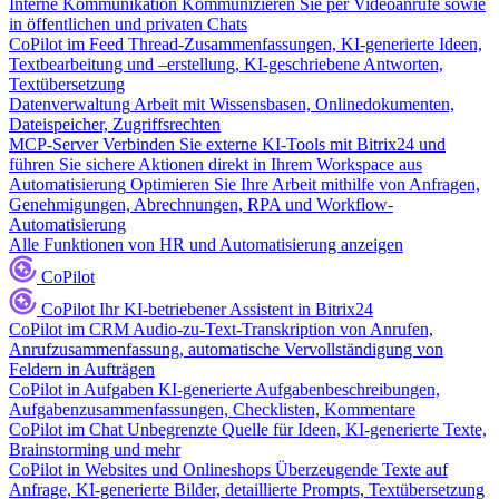
Interne Kommunikation
Kommunizieren Sie per Videoanrufe sowie
in öffentlichen und privaten Chats
CoPilot im Feed
Thread-Zusammenfassungen, KI-generierte Ideen,
Textbearbeitung und –erstellung, KI-geschriebene Antworten,
Textübersetzung
Datenverwaltung
Arbeit mit Wissensbasen, Onlinedokumenten,
Dateispeicher, Zugriffsrechten
MCP-Server
Verbinden Sie externe KI-Tools mit Bitrix24 und
führen Sie sichere Aktionen direkt in Ihrem Workspace aus
Automatisierung
Optimieren Sie Ihre Arbeit mithilfe von Anfragen,
Genehmigungen, Abrechnungen, RPA und Workflow-
Automatisierung
Alle Funktionen von HR und Automatisierung anzeigen
CoPilot
CoPilot
Ihr KI-betriebener Assistent in Bitrix24
CoPilot im CRM
Audio-zu-Text-Transkription von Anrufen,
Anrufzusammenfassung, automatische Vervollständigung von
Feldern in Aufträgen
CoPilot in Aufgaben
KI-generierte Aufgabenbeschreibungen,
Aufgabenzusammenfassungen, Checklisten, Kommentare
CoPilot im Chat
Unbegrenzte Quelle für Ideen, KI-generierte Texte,
Brainstorming und mehr
CoPilot in Websites und Onlineshops
Überzeugende Texte auf
Anfrage, KI-generierte Bilder, detaillierte Prompts, Textübersetzung