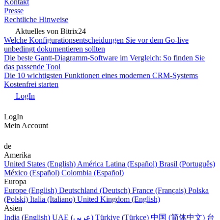
Kontakt
Presse
Rechtliche Hinweise
Aktuelles von Bitrix24
Welche Konfigurationsentscheidungen Sie vor dem Go-live
unbedingt dokumentieren sollten
Die beste Gantt-Diagramm-Software im Vergleich: So finden Sie
das passende Tool
Die 10 wichtigsten Funktionen eines modernen CRM-Systems
Kostenfrei starten
LogIn
LogIn
Mein Account
de
Amerika
United States (English)
América Latina (Español)
Brasil (Português)
México (Español)
Colombia (Español)
Europa
Europe (English)
Deutschland (Deutsch)
France (Français)
Polska
(Polski)
Italia (Italiano)
United Kingdom (English)
Asien
India (English)
UAE (عربي)
Türkiye (Türkçe)
中国 (简体中文)
台