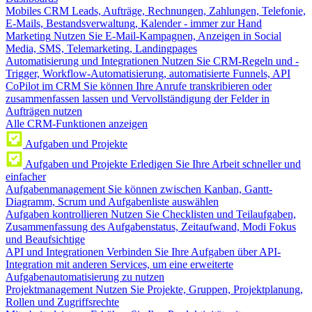
Mobiles CRM
Leads, Aufträge, Rechnungen, Zahlungen, Telefonie,
E-Mails, Bestandsverwaltung, Kalender - immer zur Hand
Marketing
Nutzen Sie E-Mail-Kampagnen, Anzeigen in Social
Media, SMS, Telemarketing, Landingpages
Automatisierung und Integrationen
Nutzen Sie CRM-Regeln und -
Trigger, Workflow-Automatisierung, automatisierte Funnels, API
CoPilot im CRM
Sie können Ihre Anrufe transkribieren oder
zusammenfassen lassen und Vervollständigung der Felder in
Aufträgen nutzen
Alle CRM-Funktionen anzeigen
Aufgaben und Projekte
Aufgaben und Projekte
Erledigen Sie Ihre Arbeit schneller und
einfacher
Aufgabenmanagement
Sie können zwischen Kanban, Gantt-
Diagramm, Scrum und Aufgabenliste auswählen
Aufgaben kontrollieren
Nutzen Sie Checklisten und Teilaufgaben,
Zusammenfassung des Aufgabenstatus, Zeitaufwand, Modi Fokus
und Beaufsichtige
API und Integrationen
Verbinden Sie Ihre Aufgaben über API-
Integration mit anderen Services, um eine erweiterte
Aufgabenautomatisierung zu nutzen
Projektmanagement
Nutzen Sie Projekte, Gruppen, Projektplanung,
Rollen und Zugriffsrechte