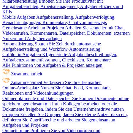
Mitarbeiterleistung
Erhöhen Sie Ihre Produktivität mit
Aufgabenberichten, Arbeitsmanagement, Aufgabeneffizienz und
KPIs
Mobile Aufgaben
Aufgabenerstellung, Aufgabenverfolgung,
Benachrichtigungen, Kommentare, Chat von unterwegs
Gemeinsame Arbeit an Projekten
Arbeiten Sie schneller mit Chat,
Videoanrufen, Kommentaren, Dateispeicher, Dokumenten, externen
Nutzern und Aufgabenvorlagen
Automatisierung
Sparen Sie Zeit durch automatische
Aufgabenerstellung und Workflow-Automatisierung
CoPilot in Aufgaben
KI-generierte Aufgabenbeschreibungen,
Aufgabenzusammenfassungen, Checklisten, Kommentare
Alle Funktionen von Aufgaben & Projekten anzeigen
Zusammenarbeit
Zusammenarbeit
Verbessern Sie Ihre Teamarbeit
Online-Arbeitsplatz
Nutzen Sie Chat, Feed, Kommentare,
Reaktionen und Videoankündigungen
Onlinedokumente und Dateispeicher
Sie können Dokumente online
speichern, gemeinsam mit Ihren Kollegen bearbeiten oder die
Dokumente freigeben, indem Sie den Unternehmensdrive nutzen
Gruppen
Erstellen Sie Gruppen, laden Sie externe Nutzer dazu ein,
definieren Sie Zugriffsrechte und arbeiten Sie gemeinsam an
Aufgaben und Projekten
Onlinetermine
Profitieren Sie von Videoanrufen und