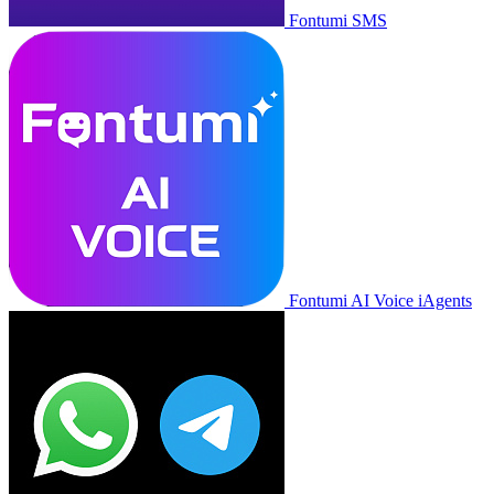
Fontumi SMS
Fontumi AI Voice iAgents