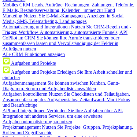
Mobiles CRM
Leads, Aufträge, Rechnungen, Zahlungen, Telefonie,
E-Mails, Bestandsverwaltung, Kalender - immer zur Hand
Marketing
Nutzen Sie E-Mail-Kampagnen, Anzeigen in Social
Media, SMS, Telemarketing, Landingpages
Automatisierung und Integrationen
Nutzen Sie CRM-Regeln und -
Trigger, Workflow-Automatisierung, automatisierte Funnels, API
CoPilot im CRM
Sie können Ihre Anrufe transkribieren oder
zusammenfassen lassen und Vervollständigung der Felder in
Aufträgen nutzen
Alle CRM-Funktionen anzeigen
Aufgaben und Projekte
Aufgaben und Projekte
Erledigen Sie Ihre Arbeit schneller und
einfacher
Aufgabenmanagement
Sie können zwischen Kanban, Gantt-
Diagramm, Scrum und Aufgabenliste auswählen
Aufgaben kontrollieren
Nutzen Sie Checklisten und Teilaufgaben,
Zusammenfassung des Aufgabenstatus, Zeitaufwand, Modi Fokus
und Beaufsichtige
API und Integrationen
Verbinden Sie Ihre Aufgaben über API-
Integration mit anderen Services, um eine erweiterte
Aufgabenautomatisierung zu nutzen
Projektmanagement
Nutzen Sie Projekte, Gruppen, Projektplanung,
Rollen und Zugriffsrechte