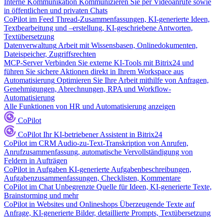
Interne Kommunikation
Kommunizieren Sie per Videoanrufe sowie
in öffentlichen und privaten Chats
CoPilot im Feed
Thread-Zusammenfassungen, KI-generierte Ideen,
Textbearbeitung und –erstellung, KI-geschriebene Antworten,
Textübersetzung
Datenverwaltung
Arbeit mit Wissensbasen, Onlinedokumenten,
Dateispeicher, Zugriffsrechten
MCP-Server
Verbinden Sie externe KI-Tools mit Bitrix24 und
führen Sie sichere Aktionen direkt in Ihrem Workspace aus
Automatisierung
Optimieren Sie Ihre Arbeit mithilfe von Anfragen,
Genehmigungen, Abrechnungen, RPA und Workflow-
Automatisierung
Alle Funktionen von HR und Automatisierung anzeigen
CoPilot
CoPilot
Ihr KI-betriebener Assistent in Bitrix24
CoPilot im CRM
Audio-zu-Text-Transkription von Anrufen,
Anrufzusammenfassung, automatische Vervollständigung von
Feldern in Aufträgen
CoPilot in Aufgaben
KI-generierte Aufgabenbeschreibungen,
Aufgabenzusammenfassungen, Checklisten, Kommentare
CoPilot im Chat
Unbegrenzte Quelle für Ideen, KI-generierte Texte,
Brainstorming und mehr
CoPilot in Websites und Onlineshops
Überzeugende Texte auf
Anfrage, KI-generierte Bilder, detaillierte Prompts, Textübersetzung