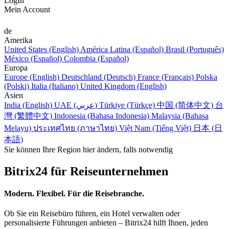
LogIn
Mein Account
de
Amerika
United States (English)
América Latina (Español)
Brasil (Português)
México (Español)
Colombia (Español)
Europa
Europe (English)
Deutschland (Deutsch)
France (Français)
Polska
(Polski)
Italia (Italiano)
United Kingdom (English)
Asien
India (English)
UAE (عربي)
Türkiye (Türkçe)
中国 (简体中文)
台
灣 (繁體中文)
Indonesia (Bahasa Indonesia)
Malaysia (Bahasa
Melayu)
ประเทศไทย (ภาษาไทย)
Việt Nam (Tiếng Việt)
日本 (日
本語)
Sie können Ihre Region hier ändern, falls notwendig
Bitrix24 für Reiseunternehmen
Modern. Flexibel. Für die Reisebranche.
Ob Sie ein Reisebüro führen, ein Hotel verwalten oder
personalisierte Führungen anbieten – Bitrix24 hilft Ihnen, jeden