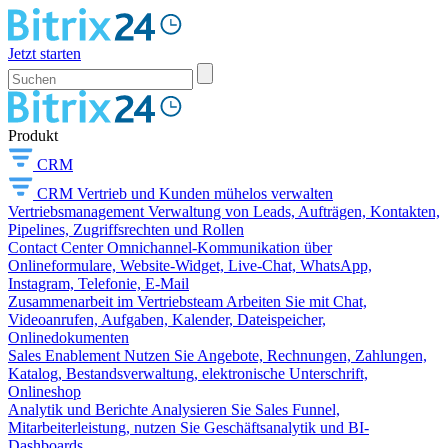
Jetzt starten
Produkt
CRM
CRM
Vertrieb und Kunden mühelos verwalten
Vertriebsmanagement
Verwaltung von Leads, Aufträgen, Kontakten,
Pipelines, Zugriffsrechten und Rollen
Contact Center
Omnichannel-Kommunikation über
Onlineformulare, Website-Widget, Live-Chat, WhatsApp,
Instagram, Telefonie, E-Mail
Zusammenarbeit im Vertriebsteam
Arbeiten Sie mit Chat,
Videoanrufen, Aufgaben, Kalender, Dateispeicher,
Onlinedokumenten
Sales Enablement
Nutzen Sie Angebote, Rechnungen, Zahlungen,
Katalog, Bestandsverwaltung, elektronische Unterschrift,
Onlineshop
Analytik und Berichte
Analysieren Sie Sales Funnel,
Mitarbeiterleistung, nutzen Sie Geschäftsanalytik und BI-
Dashboards