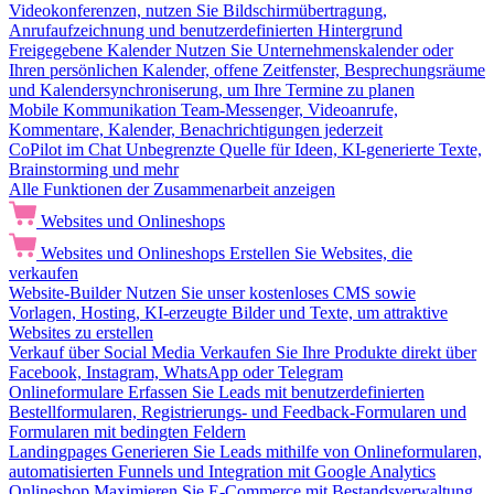
Videokonferenzen, nutzen Sie Bildschirmübertragung,
Anrufaufzeichnung und benutzerdefinierten Hintergrund
Freigegebene Kalender
Nutzen Sie Unternehmenskalender oder
Ihren persönlichen Kalender, offene Zeitfenster, Besprechungsräume
und Kalendersynchroniserung, um Ihre Termine zu planen
Mobile Kommunikation
Team-Messenger, Videoanrufe,
Kommentare, Kalender, Benachrichtigungen jederzeit
CoPilot im Chat
Unbegrenzte Quelle für Ideen, KI-generierte Texte,
Brainstorming und mehr
Alle Funktionen der Zusammenarbeit anzeigen
Websites und Onlineshops
Websites und Onlineshops
Erstellen Sie Websites, die
verkaufen
Website-Builder
Nutzen Sie unser kostenloses CMS sowie
Vorlagen, Hosting, KI-erzeugte Bilder und Texte, um attraktive
Websites zu erstellen
Verkauf über Social Media
Verkaufen Sie Ihre Produkte direkt über
Facebook, Instagram, WhatsApp oder Telegram
Onlineformulare
Erfassen Sie Leads mit benutzerdefinierten
Bestellformularen, Registrierungs- und Feedback-Formularen und
Formularen mit bedingten Feldern
Landingpages
Generieren Sie Leads mithilfe von Onlineformularen,
automatisierten Funnels und Integration mit Google Analytics
Onlineshop
Maximieren Sie E-Commerce mit Bestandsverwaltung,