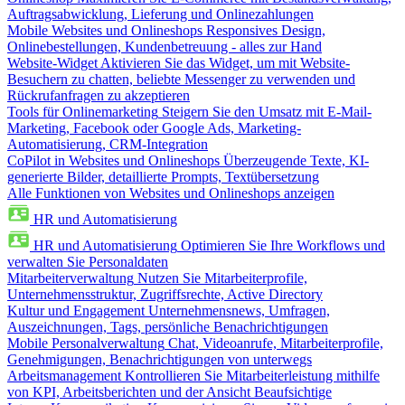
Auftragsabwicklung, Lieferung und Onlinezahlungen
Mobile Websites und Onlineshops
Responsives Design,
Onlinebestellungen, Kundenbetreuung - alles zur Hand
Website-Widget
Aktivieren Sie das Widget, um mit Website-
Besuchern zu chatten, beliebte Messenger zu verwenden und
Rückrufanfragen zu akzeptieren
Tools für Onlinemarketing
Steigern Sie den Umsatz mit E-Mail-
Marketing, Facebook oder Google Ads, Marketing-
Automatisierung, CRM-Integration
CoPilot in Websites und Onlineshops
Überzeugende Texte, KI-
generierte Bilder, detaillierte Prompts, Textübersetzung
Alle Funktionen von Websites und Onlineshops anzeigen
HR und Automatisierung
HR und Automatisierung
Optimieren Sie Ihre Workflows und
verwalten Sie Personaldaten
Mitarbeiterverwaltung
Nutzen Sie Mitarbeiterprofile,
Unternehmensstruktur, Zugriffsrechte, Active Directory
Kultur und Engagement
Unternehmensnews, Umfragen,
Auszeichnungen, Tags, persönliche Benachrichtigungen
Mobile Personalverwaltung
Chat, Videoanrufe, Mitarbeiterprofile,
Genehmigungen, Benachrichtigungen von unterwegs
Arbeitsmanagement
Kontrollieren Sie Mitarbeiterleistung mithilfe
von KPI, Arbeitsberichten und der Ansicht Beaufsichtige