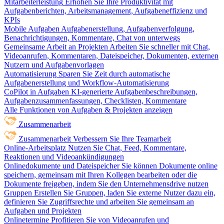
Mitarbeiterleistung
Erhöhen Sie Ihre Produktivität mit
Aufgabenberichten, Arbeitsmanagement, Aufgabeneffizienz und
KPIs
Mobile Aufgaben
Aufgabenerstellung, Aufgabenverfolgung,
Benachrichtigungen, Kommentare, Chat von unterwegs
Gemeinsame Arbeit an Projekten
Arbeiten Sie schneller mit Chat,
Videoanrufen, Kommentaren, Dateispeicher, Dokumenten, externen
Nutzern und Aufgabenvorlagen
Automatisierung
Sparen Sie Zeit durch automatische
Aufgabenerstellung und Workflow-Automatisierung
CoPilot in Aufgaben
KI-generierte Aufgabenbeschreibungen,
Aufgabenzusammenfassungen, Checklisten, Kommentare
Alle Funktionen von Aufgaben & Projekten anzeigen
Zusammenarbeit
Zusammenarbeit
Verbessern Sie Ihre Teamarbeit
Online-Arbeitsplatz
Nutzen Sie Chat, Feed, Kommentare,
Reaktionen und Videoankündigungen
Onlinedokumente und Dateispeicher
Sie können Dokumente online
speichern, gemeinsam mit Ihren Kollegen bearbeiten oder die
Dokumente freigeben, indem Sie den Unternehmensdrive nutzen
Gruppen
Erstellen Sie Gruppen, laden Sie externe Nutzer dazu ein,
definieren Sie Zugriffsrechte und arbeiten Sie gemeinsam an
Aufgaben und Projekten
Onlinetermine
Profitieren Sie von Videoanrufen und