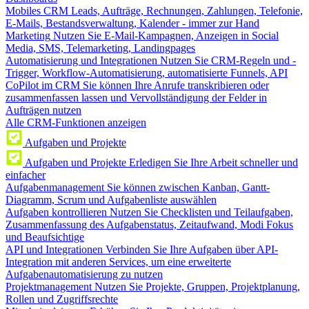
Mobiles CRM
Leads, Aufträge, Rechnungen, Zahlungen, Telefonie,
E-Mails, Bestandsverwaltung, Kalender - immer zur Hand
Marketing
Nutzen Sie E-Mail-Kampagnen, Anzeigen in Social
Media, SMS, Telemarketing, Landingpages
Automatisierung und Integrationen
Nutzen Sie CRM-Regeln und -
Trigger, Workflow-Automatisierung, automatisierte Funnels, API
CoPilot im CRM
Sie können Ihre Anrufe transkribieren oder
zusammenfassen lassen und Vervollständigung der Felder in
Aufträgen nutzen
Alle CRM-Funktionen anzeigen
Aufgaben und Projekte
Aufgaben und Projekte
Erledigen Sie Ihre Arbeit schneller und
einfacher
Aufgabenmanagement
Sie können zwischen Kanban, Gantt-
Diagramm, Scrum und Aufgabenliste auswählen
Aufgaben kontrollieren
Nutzen Sie Checklisten und Teilaufgaben,
Zusammenfassung des Aufgabenstatus, Zeitaufwand, Modi Fokus
und Beaufsichtige
API und Integrationen
Verbinden Sie Ihre Aufgaben über API-
Integration mit anderen Services, um eine erweiterte
Aufgabenautomatisierung zu nutzen
Projektmanagement
Nutzen Sie Projekte, Gruppen, Projektplanung,
Rollen und Zugriffsrechte