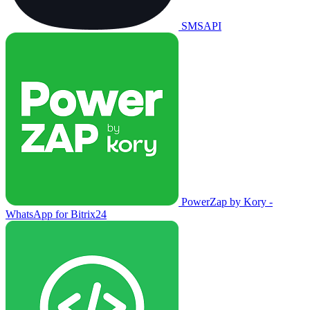
SMSAPI
PowerZap by Kory -
WhatsApp for Bitrix24