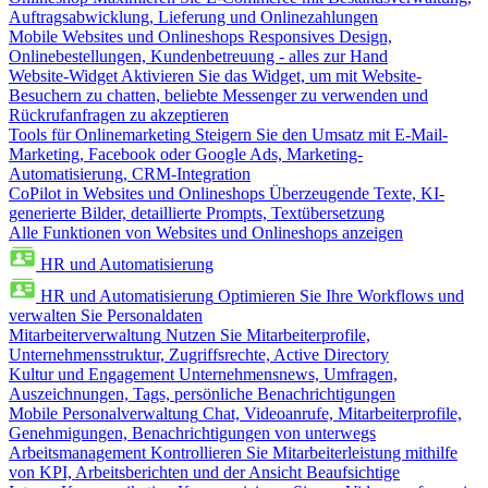
Auftragsabwicklung, Lieferung und Onlinezahlungen
Mobile Websites und Onlineshops
Responsives Design,
Onlinebestellungen, Kundenbetreuung - alles zur Hand
Website-Widget
Aktivieren Sie das Widget, um mit Website-
Besuchern zu chatten, beliebte Messenger zu verwenden und
Rückrufanfragen zu akzeptieren
Tools für Onlinemarketing
Steigern Sie den Umsatz mit E-Mail-
Marketing, Facebook oder Google Ads, Marketing-
Automatisierung, CRM-Integration
CoPilot in Websites und Onlineshops
Überzeugende Texte, KI-
generierte Bilder, detaillierte Prompts, Textübersetzung
Alle Funktionen von Websites und Onlineshops anzeigen
HR und Automatisierung
HR und Automatisierung
Optimieren Sie Ihre Workflows und
verwalten Sie Personaldaten
Mitarbeiterverwaltung
Nutzen Sie Mitarbeiterprofile,
Unternehmensstruktur, Zugriffsrechte, Active Directory
Kultur und Engagement
Unternehmensnews, Umfragen,
Auszeichnungen, Tags, persönliche Benachrichtigungen
Mobile Personalverwaltung
Chat, Videoanrufe, Mitarbeiterprofile,
Genehmigungen, Benachrichtigungen von unterwegs
Arbeitsmanagement
Kontrollieren Sie Mitarbeiterleistung mithilfe
von KPI, Arbeitsberichten und der Ansicht Beaufsichtige