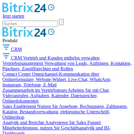
Jetzt starten
Produkt
CRM
CRM
Vertrieb und Kunden mühelos verwalten
Vertriebsmanagement
Verwaltung von Leads, Aufträgen, Kontakten,
Pipelines, Zugriffsrechten und Rollen
Contact Center
Omnichannel-Kommunikation über
Onlineformulare, Website-Widget, Live-Chat, WhatsApp,
Instagram, Telefonie, E-Mail
Zusammenarbeit im Vertriebsteam
Arbeiten Sie mit Chat,
Videoanrufen, Aufgaben, Kalender, Dateispeicher,
Onlinedokumenten
Sales Enablement
Nutzen Sie Angebote, Rechnungen, Zahlungen,
Katalog, Bestandsverwaltung, elektronische Unterschrift,
Onlineshop
Analytik und Berichte
Analysieren Sie Sales Funnel,
Mitarbeiterleistung, nutzen Sie Geschäftsanalytik und BI-
Dashboards