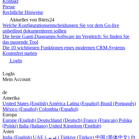
Kontakt
Presse
Rechtliche Hinweise
Aktuelles von Bitrix24
Welche Konfigurationsentscheidungen Sie vor dem Go-live
unbedingt dokumentieren sollten
Die beste Gantt-Diagramm-Software im Vergleich: So finden Sie
das passende Tool
Die 10 wichtigsten Funktionen eines modernen CRM-Systems
Kostenfrei starten
LogIn
LogIn
Mein Account
de
Amerika
United States (English)
América Latina (Español)
Brasil (Português)
México (Español)
Colombia (Español)
Europa
Europe (English)
Deutschland (Deutsch)
France (Français)
Polska
(Polski)
Italia (Italiano)
United Kingdom (English)
Asien
India (English)
UAE (عربي)
Türkiye (Türkçe)
中国 (简体中文)
台