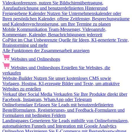
Videokonferenzen, nutzen Sie Bildschirmübertragung,
Anrufaufzeichnung und benutzerdefinierten Hintergrund
Freigegebene Kalender
Nutzen Sie Unternehmenskalender oder
Ihren persönlichen Kalender, offene Zeitfenster, Besprechungsräume
und Kalendersynchroniserung, um Ihre Termine zu planen
Mobile Kommunikation
Team-Messenger, Videoanrufe,
Kommentare, Kalender, Benachrichtigungen jederzeit
CoPilot im Chat
Unbegrenzte Quelle für Ideen, KI-generierte Texte,
Brainstorming und mehr
Alle Funktionen der Zusammenarbeit anzeigen
Websites und Onlineshops
Websites und Onlineshops
Erstellen Sie Websites, die
verkaufen
Website-Builder
Nutzen Sie unser kostenloses CMS sowie
Vorlagen, Hosting, KI-erzeugte Bilder und Texte, um attraktive
Websites zu erstellen
Verkauf über Social Media
Verkaufen Sie Ihre Produkte direkt über
Facebook, Instagram, WhatsApp oder Telegram
Onlineformulare
Erfassen Sie Leads mit benutzerdefinierten
Bestellformularen, Registrierungs- und Feedback-Formularen und
Formularen mit bedingten Feldern
Landingpages
Generieren Sie Leads mithilfe von Onlineformularen,
automatisierten Funnels und Integration mit Google Analytics
Onlineshop
Maximieren Sie E-Commerce mit Bestandsverwaltung,