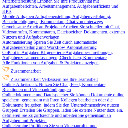
Mitarbeiterleistung
Erhöhen Sie Ihre Produktivität mit
Aufgabenberichten, Arbeitsmanagement, Aufgabeneffizienz und
KPIs
Mobile Aufgaben
Aufgabenerstellung, Aufgabenverfolgung,
Benachrichtigungen, Kommentare, Chat von unterwegs
Gemeinsame Arbeit an Projekten
Arbeiten Sie schneller mit Chat,
Videoanrufen, Kommentaren, Dateispeicher, Dokumenten, externen
Nutzern und Aufgabenvorlagen
Automatisierung
Sparen Sie Zeit durch automatische
Aufgabenerstellung und Workflow-Automatisierung
CoPilot in Aufgaben
KI-generierte Aufgabenbeschreibungen,
Aufgabenzusammenfassungen, Checklisten, Kommentare
Alle Funktionen von Aufgaben & Projekten anzeigen
Zusammenarbeit
Zusammenarbeit
Verbessern Sie Ihre Teamarbeit
Online-Arbeitsplatz
Nutzen Sie Chat, Feed, Kommentare,
Reaktionen und Videoankündigungen
Onlinedokumente und Dateispeicher
Sie können Dokumente online
speichern, gemeinsam mit Ihren Kollegen bearbeiten oder die
Dokumente freigeben, indem Sie den Unternehmensdrive nutzen
Gruppen
Erstellen Sie Gruppen, laden Sie externe Nutzer dazu ein,
definieren Sie Zugriffsrechte und arbeiten Sie gemeinsam an
Aufgaben und Projekten
Onlinetermine
Profitieren Sie von Videoanrufen und