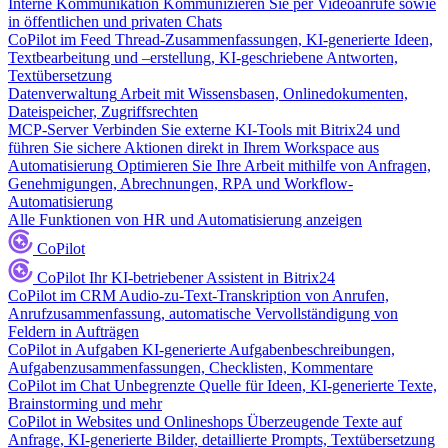
Interne Kommunikation
Kommunizieren Sie per Videoanrufe sowie
in öffentlichen und privaten Chats
CoPilot im Feed
Thread-Zusammenfassungen, KI-generierte Ideen,
Textbearbeitung und –erstellung, KI-geschriebene Antworten,
Textübersetzung
Datenverwaltung
Arbeit mit Wissensbasen, Onlinedokumenten,
Dateispeicher, Zugriffsrechten
MCP-Server
Verbinden Sie externe KI-Tools mit Bitrix24 und
führen Sie sichere Aktionen direkt in Ihrem Workspace aus
Automatisierung
Optimieren Sie Ihre Arbeit mithilfe von Anfragen,
Genehmigungen, Abrechnungen, RPA und Workflow-
Automatisierung
Alle Funktionen von HR und Automatisierung anzeigen
CoPilot
CoPilot
Ihr KI-betriebener Assistent in Bitrix24
CoPilot im CRM
Audio-zu-Text-Transkription von Anrufen,
Anrufzusammenfassung, automatische Vervollständigung von
Feldern in Aufträgen
CoPilot in Aufgaben
KI-generierte Aufgabenbeschreibungen,
Aufgabenzusammenfassungen, Checklisten, Kommentare
CoPilot im Chat
Unbegrenzte Quelle für Ideen, KI-generierte Texte,
Brainstorming und mehr
CoPilot in Websites und Onlineshops
Überzeugende Texte auf
Anfrage, KI-generierte Bilder, detaillierte Prompts, Textübersetzung