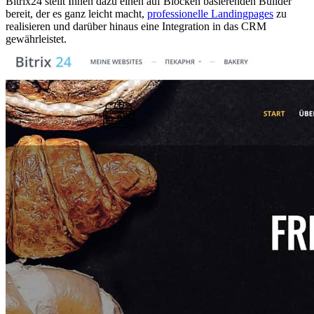
Bitrix24 stellt Ihnen dazu einen auf Blöcken basierenden Builder
bereit, der es ganz leicht macht,
professionelle Landingpages
zu
realisieren und darüber hinaus eine Integration in das CRM
gewährleistet.