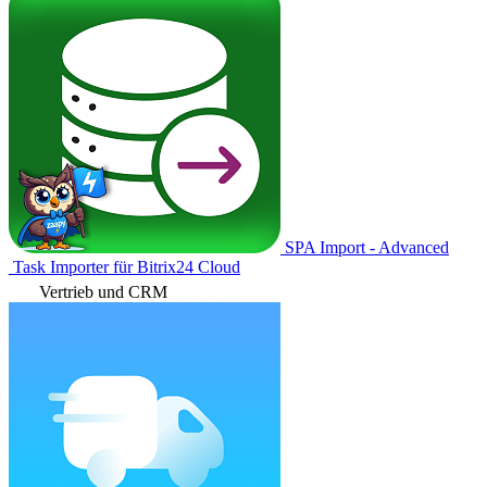
SPA Import - Advanced
Task Importer für Bitrix24 Cloud
Vertrieb und CRM