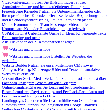
Videokonferenzen, nutzen Sie Bildschirmübertragung,
Anrufaufzeichnung und benutzerdefinierten Hintergrund
Freigegebene Kalender
Nutzen Sie Unternehmenskalender oder
Ihren persönlichen Kalender, offene Zeitfenster, Besprechungsräume
und Kalendersynchroniserung, um Ihre Termine zu planen
Mobile Kommunikation
Team-Messenger, Videoanrufe,
Kommentare, Kalender, Benachrichtigungen jederzeit
CoPilot im Chat
Unbegrenzte Quelle für Ideen, KI-generierte Texte,
Brainstorming und mehr
Alle Funktionen der Zusammenarbeit anzeigen
Websites und Onlineshops
Websites und Onlineshops
Erstellen Sie Websites, die
verkaufen
Website-Builder
Nutzen Sie unser kostenloses CMS sowie
Vorlagen, Hosting, KI-erzeugte Bilder und Texte, um attraktive
Websites zu erstellen
Verkauf über Social Media
Verkaufen Sie Ihre Produkte direkt über
Facebook, Instagram, WhatsApp oder Telegram
Onlineformulare
Erfassen Sie Leads mit benutzerdefinierten
Bestellformularen, Registrierungs- und Feedback-Formularen und
Formularen mit bedingten Feldern
Landingpages
Generieren Sie Leads mithilfe von Onlineformularen,
automatisierten Funnels und Integration mit Google Analytics
Onlineshop
Maximieren Sie E-Commerce mit Bestandsverwaltung,