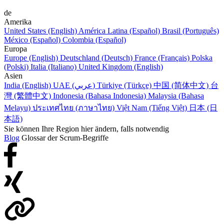
de
Amerika
United States (English)
América Latina (Español)
Brasil (Português)
México (Español)
Colombia (Español)
Europa
Europe (English)
Deutschland (Deutsch)
France (Français)
Polska
(Polski)
Italia (Italiano)
United Kingdom (English)
Asien
India (English)
UAE (عربي)
Türkiye (Türkçe)
中国 (简体中文)
台
灣 (繁體中文)
Indonesia (Bahasa Indonesia)
Malaysia (Bahasa
Melayu)
ประเทศไทย (ภาษาไทย)
Việt Nam (Tiếng Việt)
日本 (日
本語)
Sie können Ihre Region hier ändern, falls notwendig
Blog
Glossar der Scrum-Begriffe