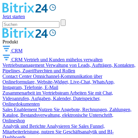
Jetzt starten
Produkt
CRM
CRM
Vertrieb und Kunden mühelos verwalten
Vertriebsmanagement
Verwaltung von Leads, Aufträgen, Kontakten,
Pipelines, Zugriffsrechten und Rollen
Contact Center
Omnichannel-Kommunikation über
Onlineformulare, Website-Widget, Live-Chat, WhatsApp,
Instagram, Telefonie, E-Mail
Zusammenarbeit im Vertriebsteam
Arbeiten Sie mit Chat,
Videoanrufen, Aufgaben, Kalender, Dateispeicher,
Onlinedokumenten
Sales Enablement
Nutzen Sie Angebote, Rechnungen, Zahlungen,
Katalog, Bestandsverwaltung, elektronische Unterschrift,
Onlineshop
Analytik und Berichte
Analysieren Sie Sales Funnel,
Mitarbeiterleistung, nutzen Sie Geschäftsanalytik und BI-
Dashboards