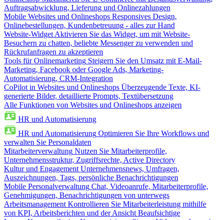
Auftragsabwicklung, Lieferung und Onlinezahlungen
Mobile Websites und Onlineshops
Responsives Design,
Onlinebestellungen, Kundenbetreuung - alles zur Hand
Website-Widget
Aktivieren Sie das Widget, um mit Website-
Besuchern zu chatten, beliebte Messenger zu verwenden und
Rückrufanfragen zu akzeptieren
Tools für Onlinemarketing
Steigern Sie den Umsatz mit E-Mail-
Marketing, Facebook oder Google Ads, Marketing-
Automatisierung, CRM-Integration
CoPilot in Websites und Onlineshops
Überzeugende Texte, KI-
generierte Bilder, detaillierte Prompts, Textübersetzung
Alle Funktionen von Websites und Onlineshops anzeigen
HR und Automatisierung
HR und Automatisierung
Optimieren Sie Ihre Workflows und
verwalten Sie Personaldaten
Mitarbeiterverwaltung
Nutzen Sie Mitarbeiterprofile,
Unternehmensstruktur, Zugriffsrechte, Active Directory
Kultur und Engagement
Unternehmensnews, Umfragen,
Auszeichnungen, Tags, persönliche Benachrichtigungen
Mobile Personalverwaltung
Chat, Videoanrufe, Mitarbeiterprofile,
Genehmigungen, Benachrichtigungen von unterwegs
Arbeitsmanagement
Kontrollieren Sie Mitarbeiterleistung mithilfe
von KPI, Arbeitsberichten und der Ansicht Beaufsichtige