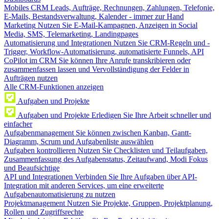
Mobiles CRM
Leads, Aufträge, Rechnungen, Zahlungen, Telefonie,
E-Mails, Bestandsverwaltung, Kalender - immer zur Hand
Marketing
Nutzen Sie E-Mail-Kampagnen, Anzeigen in Social
Media, SMS, Telemarketing, Landingpages
Automatisierung und Integrationen
Nutzen Sie CRM-Regeln und -
Trigger, Workflow-Automatisierung, automatisierte Funnels, API
CoPilot im CRM
Sie können Ihre Anrufe transkribieren oder
zusammenfassen lassen und Vervollständigung der Felder in
Aufträgen nutzen
Alle CRM-Funktionen anzeigen
Aufgaben und Projekte
Aufgaben und Projekte
Erledigen Sie Ihre Arbeit schneller und
einfacher
Aufgabenmanagement
Sie können zwischen Kanban, Gantt-
Diagramm, Scrum und Aufgabenliste auswählen
Aufgaben kontrollieren
Nutzen Sie Checklisten und Teilaufgaben,
Zusammenfassung des Aufgabenstatus, Zeitaufwand, Modi Fokus
und Beaufsichtige
API und Integrationen
Verbinden Sie Ihre Aufgaben über API-
Integration mit anderen Services, um eine erweiterte
Aufgabenautomatisierung zu nutzen
Projektmanagement
Nutzen Sie Projekte, Gruppen, Projektplanung,
Rollen und Zugriffsrechte