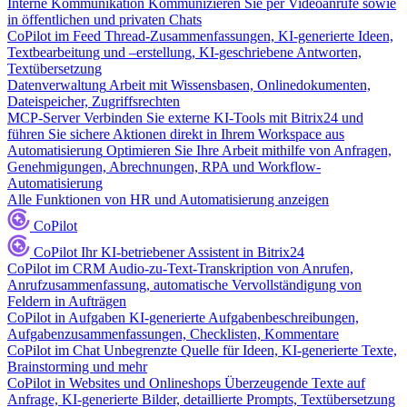
Interne Kommunikation
Kommunizieren Sie per Videoanrufe sowie
in öffentlichen und privaten Chats
CoPilot im Feed
Thread-Zusammenfassungen, KI-generierte Ideen,
Textbearbeitung und –erstellung, KI-geschriebene Antworten,
Textübersetzung
Datenverwaltung
Arbeit mit Wissensbasen, Onlinedokumenten,
Dateispeicher, Zugriffsrechten
MCP-Server
Verbinden Sie externe KI-Tools mit Bitrix24 und
führen Sie sichere Aktionen direkt in Ihrem Workspace aus
Automatisierung
Optimieren Sie Ihre Arbeit mithilfe von Anfragen,
Genehmigungen, Abrechnungen, RPA und Workflow-
Automatisierung
Alle Funktionen von HR und Automatisierung anzeigen
CoPilot
CoPilot
Ihr KI-betriebener Assistent in Bitrix24
CoPilot im CRM
Audio-zu-Text-Transkription von Anrufen,
Anrufzusammenfassung, automatische Vervollständigung von
Feldern in Aufträgen
CoPilot in Aufgaben
KI-generierte Aufgabenbeschreibungen,
Aufgabenzusammenfassungen, Checklisten, Kommentare
CoPilot im Chat
Unbegrenzte Quelle für Ideen, KI-generierte Texte,
Brainstorming und mehr
CoPilot in Websites und Onlineshops
Überzeugende Texte auf
Anfrage, KI-generierte Bilder, detaillierte Prompts, Textübersetzung