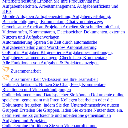
Mitarbeiterleistung
Erhöhen Sie Ihre Produktivität mit
Aufgabenberichten, Arbeitsmanagement, Aufgabeneffizienz und
KPIs
Mobile Aufgaben
Aufgabenerstellung, Aufgabenverfolgung,
Benachrichtigungen, Kommentare, Chat von unterwegs
Gemeinsame Arbeit an Projekten
Arbeiten Sie schneller mit Chat,
Videoanrufen, Kommentaren, Dateispeicher, Dokumenten, externen
Nutzern und Aufgabenvorlagen
Automatisierung
Sparen Sie Zeit durch automatische
Aufgabenerstellung und Workflow-Automatisierung
CoPilot in Aufgaben
KI-generierte Aufgabenbeschreibungen,
Aufgabenzusammenfassungen, Checklisten, Kommentare
Alle Funktionen von Aufgaben & Projekten anzeigen
Zusammenarbeit
Zusammenarbeit
Verbessern Sie Ihre Teamarbeit
Online-Arbeitsplatz
Nutzen Sie Chat, Feed, Kommentare,
Reaktionen und Videoankündigungen
Onlinedokumente und Dateispeicher
Sie können Dokumente online
speichern, gemeinsam mit Ihren Kollegen bearbeiten oder die
Dokumente freigeben, indem Sie den Unternehmensdrive nutzen
Gruppen
Erstellen Sie Gruppen, laden Sie externe Nutzer dazu ein,
definieren Sie Zugriffsrechte und arbeiten Sie gemeinsam an
Aufgaben und Projekten
Onlinetermine
Profitieren Sie von Videoanrufen und