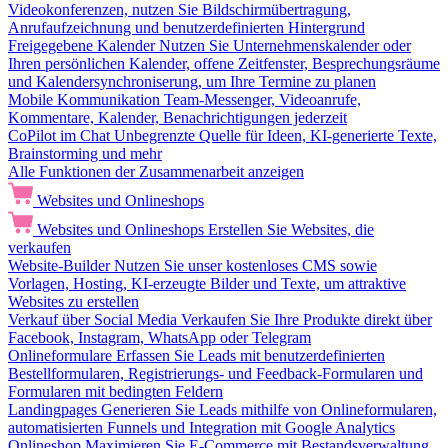
Videokonferenzen, nutzen Sie Bildschirmübertragung,
Anrufaufzeichnung und benutzerdefinierten Hintergrund
Freigegebene Kalender
Nutzen Sie Unternehmenskalender oder
Ihren persönlichen Kalender, offene Zeitfenster, Besprechungsräume
und Kalendersynchroniserung, um Ihre Termine zu planen
Mobile Kommunikation
Team-Messenger, Videoanrufe,
Kommentare, Kalender, Benachrichtigungen jederzeit
CoPilot im Chat
Unbegrenzte Quelle für Ideen, KI-generierte Texte,
Brainstorming und mehr
Alle Funktionen der Zusammenarbeit anzeigen
Websites und Onlineshops
Websites und Onlineshops
Erstellen Sie Websites, die
verkaufen
Website-Builder
Nutzen Sie unser kostenloses CMS sowie
Vorlagen, Hosting, KI-erzeugte Bilder und Texte, um attraktive
Websites zu erstellen
Verkauf über Social Media
Verkaufen Sie Ihre Produkte direkt über
Facebook, Instagram, WhatsApp oder Telegram
Onlineformulare
Erfassen Sie Leads mit benutzerdefinierten
Bestellformularen, Registrierungs- und Feedback-Formularen und
Formularen mit bedingten Feldern
Landingpages
Generieren Sie Leads mithilfe von Onlineformularen,
automatisierten Funnels und Integration mit Google Analytics
Onlineshop
Maximieren Sie E-Commerce mit Bestandsverwaltung,