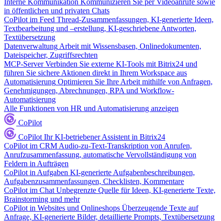
Interne Kommunikation
Kommunizieren Sie per Videoanrufe sowie
in öffentlichen und privaten Chats
CoPilot im Feed
Thread-Zusammenfassungen, KI-generierte Ideen,
Textbearbeitung und –erstellung, KI-geschriebene Antworten,
Textübersetzung
Datenverwaltung
Arbeit mit Wissensbasen, Onlinedokumenten,
Dateispeicher, Zugriffsrechten
MCP-Server
Verbinden Sie externe KI-Tools mit Bitrix24 und
führen Sie sichere Aktionen direkt in Ihrem Workspace aus
Automatisierung
Optimieren Sie Ihre Arbeit mithilfe von Anfragen,
Genehmigungen, Abrechnungen, RPA und Workflow-
Automatisierung
Alle Funktionen von HR und Automatisierung anzeigen
CoPilot
CoPilot
Ihr KI-betriebener Assistent in Bitrix24
CoPilot im CRM
Audio-zu-Text-Transkription von Anrufen,
Anrufzusammenfassung, automatische Vervollständigung von
Feldern in Aufträgen
CoPilot in Aufgaben
KI-generierte Aufgabenbeschreibungen,
Aufgabenzusammenfassungen, Checklisten, Kommentare
CoPilot im Chat
Unbegrenzte Quelle für Ideen, KI-generierte Texte,
Brainstorming und mehr
CoPilot in Websites und Onlineshops
Überzeugende Texte auf
Anfrage, KI-generierte Bilder, detaillierte Prompts, Textübersetzung