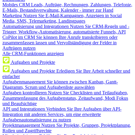
Mobiles CRM
Leads, Aufträge, Rechnungen, Zahlungen, Telefonie,
E-Mails, Bestandsverwaltung, Kalender - immer zur Hand
Marketing
Nutzen Sie E-Mail-Kampagnen, Anzeigen in Social
Media, SMS, Telemarketing, Landingpages
Automatisierung und Integrationen
Nutzen Sie CRM-Regeln und -
Trigger, Workflow-Automatisierung, automatisierte Funnels, API
CoPilot im CRM
Sie können Ihre Anrufe transkribieren oder
zusammenfassen lassen und Vervollständigung der Felder in
Aufträgen nutzen
Alle CRM-Funktionen anzeigen
Aufgaben und Projekte
Aufgaben und Projekte
Erledigen Sie Ihre Arbeit schneller und
einfacher
Aufgabenmanagement
Sie können zwischen Kanban, Gantt-
Diagramm, Scrum und Aufgabenliste auswählen
Aufgaben kontrollieren
Nutzen Sie Checklisten und Teilaufgaben,
Zusammenfassung des Aufgabenstatus, Zeitaufwand, Modi Fokus
und Beaufsichtige
API und Integrationen
Verbinden Sie Ihre Aufgaben über API-
Integration mit anderen Services, um eine erweiterte
Aufgabenautomatisierung zu nutzen
Projektmanagement
Nutzen Sie Projekte, Gruppen, Projektplanung,
Rollen und Zugriffsrechte