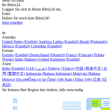
Mein Account
Ihr Bitrix24
Loggen Sie sich in Ihrem Bitrix24 ein.
Enter
Haben Sie noch kein Bitrix24?
Jetzt erstellen
de
Amerika
United States (English)
América Latina (Español)
Brasil (Português)
México (Español)
Colombia (Español)
Europa
Europe (English)
Deutschland (Deutsch)
France (Français)
Polska
(Polski)
Italia (Italiano)
United Kingdom (English)
Asien
India (English)
UAE (عربي)
Türkiye (Türkçe)
中国 (简体中文)
台
灣 (繁體中文)
Indonesia (Bahasa Indonesia)
Malaysia (Bahasa
Melayu)
ประเทศไทย (ภาษาไทย)
Việt Nam (Tiếng Việt)
日本 (日
本語)
Sie können Ihre Region hier ändern, falls notwendig