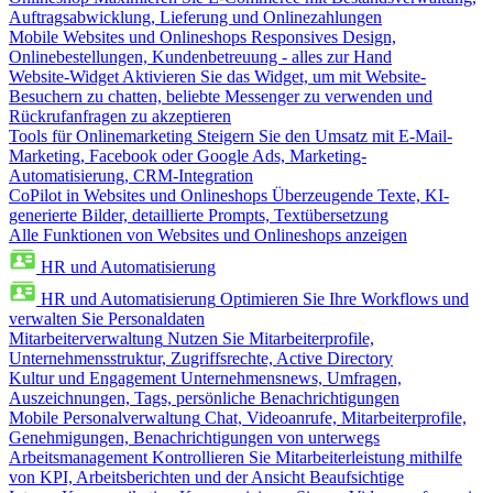
Auftragsabwicklung, Lieferung und Onlinezahlungen
Mobile Websites und Onlineshops
Responsives Design,
Onlinebestellungen, Kundenbetreuung - alles zur Hand
Website-Widget
Aktivieren Sie das Widget, um mit Website-
Besuchern zu chatten, beliebte Messenger zu verwenden und
Rückrufanfragen zu akzeptieren
Tools für Onlinemarketing
Steigern Sie den Umsatz mit E-Mail-
Marketing, Facebook oder Google Ads, Marketing-
Automatisierung, CRM-Integration
CoPilot in Websites und Onlineshops
Überzeugende Texte, KI-
generierte Bilder, detaillierte Prompts, Textübersetzung
Alle Funktionen von Websites und Onlineshops anzeigen
HR und Automatisierung
HR und Automatisierung
Optimieren Sie Ihre Workflows und
verwalten Sie Personaldaten
Mitarbeiterverwaltung
Nutzen Sie Mitarbeiterprofile,
Unternehmensstruktur, Zugriffsrechte, Active Directory
Kultur und Engagement
Unternehmensnews, Umfragen,
Auszeichnungen, Tags, persönliche Benachrichtigungen
Mobile Personalverwaltung
Chat, Videoanrufe, Mitarbeiterprofile,
Genehmigungen, Benachrichtigungen von unterwegs
Arbeitsmanagement
Kontrollieren Sie Mitarbeiterleistung mithilfe
von KPI, Arbeitsberichten und der Ansicht Beaufsichtige