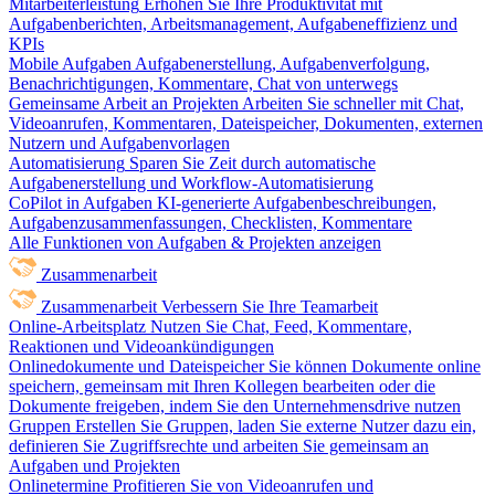
Mitarbeiterleistung
Erhöhen Sie Ihre Produktivität mit
Aufgabenberichten, Arbeitsmanagement, Aufgabeneffizienz und
KPIs
Mobile Aufgaben
Aufgabenerstellung, Aufgabenverfolgung,
Benachrichtigungen, Kommentare, Chat von unterwegs
Gemeinsame Arbeit an Projekten
Arbeiten Sie schneller mit Chat,
Videoanrufen, Kommentaren, Dateispeicher, Dokumenten, externen
Nutzern und Aufgabenvorlagen
Automatisierung
Sparen Sie Zeit durch automatische
Aufgabenerstellung und Workflow-Automatisierung
CoPilot in Aufgaben
KI-generierte Aufgabenbeschreibungen,
Aufgabenzusammenfassungen, Checklisten, Kommentare
Alle Funktionen von Aufgaben & Projekten anzeigen
Zusammenarbeit
Zusammenarbeit
Verbessern Sie Ihre Teamarbeit
Online-Arbeitsplatz
Nutzen Sie Chat, Feed, Kommentare,
Reaktionen und Videoankündigungen
Onlinedokumente und Dateispeicher
Sie können Dokumente online
speichern, gemeinsam mit Ihren Kollegen bearbeiten oder die
Dokumente freigeben, indem Sie den Unternehmensdrive nutzen
Gruppen
Erstellen Sie Gruppen, laden Sie externe Nutzer dazu ein,
definieren Sie Zugriffsrechte und arbeiten Sie gemeinsam an
Aufgaben und Projekten
Onlinetermine
Profitieren Sie von Videoanrufen und