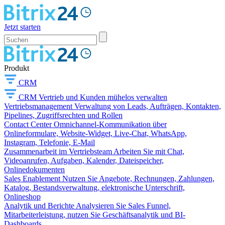
Jetzt starten
Produkt
CRM
CRM
Vertrieb und Kunden mühelos verwalten
Vertriebsmanagement
Verwaltung von Leads, Aufträgen, Kontakten,
Pipelines, Zugriffsrechten und Rollen
Contact Center
Omnichannel-Kommunikation über
Onlineformulare, Website-Widget, Live-Chat, WhatsApp,
Instagram, Telefonie, E-Mail
Zusammenarbeit im Vertriebsteam
Arbeiten Sie mit Chat,
Videoanrufen, Aufgaben, Kalender, Dateispeicher,
Onlinedokumenten
Sales Enablement
Nutzen Sie Angebote, Rechnungen, Zahlungen,
Katalog, Bestandsverwaltung, elektronische Unterschrift,
Onlineshop
Analytik und Berichte
Analysieren Sie Sales Funnel,
Mitarbeiterleistung, nutzen Sie Geschäftsanalytik und BI-
Dashboards