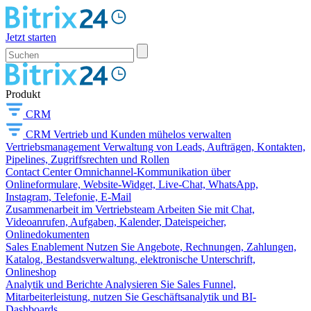
Jetzt starten
Produkt
CRM
CRM
Vertrieb und Kunden mühelos verwalten
Vertriebsmanagement
Verwaltung von Leads, Aufträgen, Kontakten,
Pipelines, Zugriffsrechten und Rollen
Contact Center
Omnichannel-Kommunikation über
Onlineformulare, Website-Widget, Live-Chat, WhatsApp,
Instagram, Telefonie, E-Mail
Zusammenarbeit im Vertriebsteam
Arbeiten Sie mit Chat,
Videoanrufen, Aufgaben, Kalender, Dateispeicher,
Onlinedokumenten
Sales Enablement
Nutzen Sie Angebote, Rechnungen, Zahlungen,
Katalog, Bestandsverwaltung, elektronische Unterschrift,
Onlineshop
Analytik und Berichte
Analysieren Sie Sales Funnel,
Mitarbeiterleistung, nutzen Sie Geschäftsanalytik und BI-
Dashboards