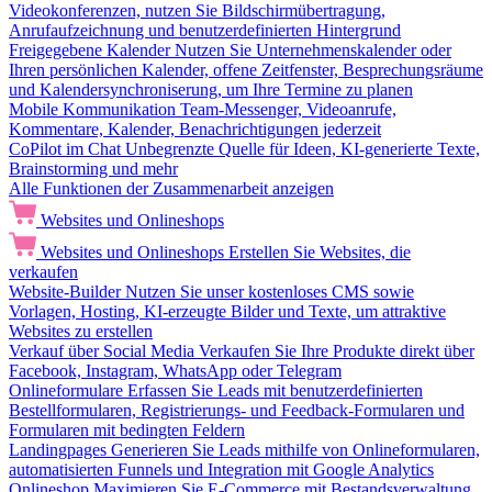
Videokonferenzen, nutzen Sie Bildschirmübertragung,
Anrufaufzeichnung und benutzerdefinierten Hintergrund
Freigegebene Kalender
Nutzen Sie Unternehmenskalender oder
Ihren persönlichen Kalender, offene Zeitfenster, Besprechungsräume
und Kalendersynchroniserung, um Ihre Termine zu planen
Mobile Kommunikation
Team-Messenger, Videoanrufe,
Kommentare, Kalender, Benachrichtigungen jederzeit
CoPilot im Chat
Unbegrenzte Quelle für Ideen, KI-generierte Texte,
Brainstorming und mehr
Alle Funktionen der Zusammenarbeit anzeigen
Websites und Onlineshops
Websites und Onlineshops
Erstellen Sie Websites, die
verkaufen
Website-Builder
Nutzen Sie unser kostenloses CMS sowie
Vorlagen, Hosting, KI-erzeugte Bilder und Texte, um attraktive
Websites zu erstellen
Verkauf über Social Media
Verkaufen Sie Ihre Produkte direkt über
Facebook, Instagram, WhatsApp oder Telegram
Onlineformulare
Erfassen Sie Leads mit benutzerdefinierten
Bestellformularen, Registrierungs- und Feedback-Formularen und
Formularen mit bedingten Feldern
Landingpages
Generieren Sie Leads mithilfe von Onlineformularen,
automatisierten Funnels und Integration mit Google Analytics
Onlineshop
Maximieren Sie E-Commerce mit Bestandsverwaltung,