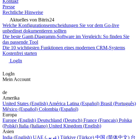
Kontakt
Presse
Rechtliche Hinweise
Aktuelles von Bitrix24
Welche Konfigurationsentscheidungen Sie vor dem Go-live
unbedingt dokumentieren sollten
Die beste Gantt-Diagramm-Software im Vergleich: So finden Sie
das passende Tool
Die 10 wichtigsten Funktionen eines modernen CRM-Systems
Kostenfrei starten
LogIn
LogIn
Mein Account
de
Amerika
United States (English)
América Latina (Español)
Brasil (Português)
México (Español)
Colombia (Español)
Europa
Europe (English)
Deutschland (Deutsch)
France (Français)
Polska
(Polski)
Italia (Italiano)
United Kingdom (English)
Asien
India (English)
UAE (عربي)
Türkiye (Türkçe)
中国 (简体中文)
台