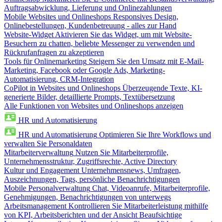
Auftragsabwicklung, Lieferung und Onlinezahlungen
Mobile Websites und Onlineshops
Responsives Design,
Onlinebestellungen, Kundenbetreuung - alles zur Hand
Website-Widget
Aktivieren Sie das Widget, um mit Website-
Besuchern zu chatten, beliebte Messenger zu verwenden und
Rückrufanfragen zu akzeptieren
Tools für Onlinemarketing
Steigern Sie den Umsatz mit E-Mail-
Marketing, Facebook oder Google Ads, Marketing-
Automatisierung, CRM-Integration
CoPilot in Websites und Onlineshops
Überzeugende Texte, KI-
generierte Bilder, detaillierte Prompts, Textübersetzung
Alle Funktionen von Websites und Onlineshops anzeigen
HR und Automatisierung
HR und Automatisierung
Optimieren Sie Ihre Workflows und
verwalten Sie Personaldaten
Mitarbeiterverwaltung
Nutzen Sie Mitarbeiterprofile,
Unternehmensstruktur, Zugriffsrechte, Active Directory
Kultur und Engagement
Unternehmensnews, Umfragen,
Auszeichnungen, Tags, persönliche Benachrichtigungen
Mobile Personalverwaltung
Chat, Videoanrufe, Mitarbeiterprofile,
Genehmigungen, Benachrichtigungen von unterwegs
Arbeitsmanagement
Kontrollieren Sie Mitarbeiterleistung mithilfe
von KPI, Arbeitsberichten und der Ansicht Beaufsichtige