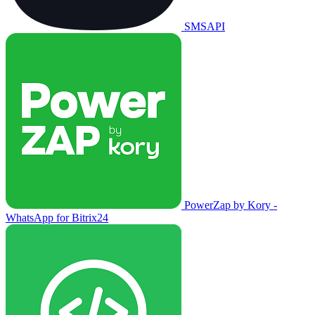
SMSAPI
PowerZap by Kory -
WhatsApp for Bitrix24