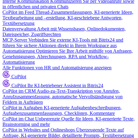
Interne Kommunikation
Kommunizieren Sie per Videoanrufe sowie
in öffentlichen und privaten Chats
CoPilot im Feed
Thread-Zusammenfassungen, KI-generierte Ideen,
Textbearbeitung und –erstellung, KI-geschriebene Antworten,
Textübersetzung
Datenverwaltung
Arbeit mit Wissensbasen, Onlinedokumenten,
Dateispeicher, Zugriffsrechten
MCP-Server
Verbinden Sie externe KI-Tools mit Bitrix24 und
führen Sie sichere Aktionen direkt in Ihrem Workspace aus
Automatisierung
Optimieren Sie Ihre Arbeit mithilfe von Anfragen,
Genehmigungen, Abrechnungen, RPA und Workflow-
Automatisierung
Alle Funktionen von HR und Automatisierung anzeigen
CoPilot
CoPilot
Ihr KI-betriebener Assistent in Bitrix24
CoPilot im CRM
Audio-zu-Text-Transkription von Anrufen,
Anrufzusammenfassung, automatische Vervollständigung von
Feldern in Aufträgen
CoPilot in Aufgaben
KI-generierte Aufgabenbeschreibungen,
Aufgabenzusammenfassungen, Checklisten, Kommentare
CoPilot im Chat
Unbegrenzte Quelle für Ideen, KI-generierte Texte,
Brainstorming und mehr
CoPilot in Websites und Onlineshops
Überzeugende Texte auf
Anfrage, KI-generierte Bilder, detaillierte Prompts, Textübersetzung