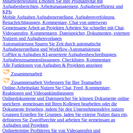
Mitarbeiterleistung
Erhöhen Sie Ihre Produktivität mit
Aufgabenberichten, Arbeitsmanagement, Aufgabeneffizienz und
KPIs
Mobile Aufgaben
Aufgabenerstellung, Aufgabenverfolgung,
Benachrichtigungen, Kommentare, Chat von unterwegs
Gemeinsame Arbeit an Projekten
Arbeiten Sie schneller mit Chat,
Videoanrufen, Kommentaren, Dateispeicher, Dokumenten, externen
Nutzern und Aufgabenvorlagen
Automatisierung
Sparen Sie Zeit durch automatische
Aufgabenerstellung und Workflow-Automatisierung
CoPilot in Aufgaben
KI-generierte Aufgabenbeschreibungen,
Aufgabenzusammenfassungen, Checklisten, Kommentare
Alle Funktionen von Aufgaben & Projekten anzeigen
Zusammenarbeit
Zusammenarbeit
Verbessern Sie Ihre Teamarbeit
Online-Arbeitsplatz
Nutzen Sie Chat, Feed, Kommentare,
Reaktionen und Videoankündigungen
Onlinedokumente und Dateispeicher
Sie können Dokumente online
speichern, gemeinsam mit Ihren Kollegen bearbeiten oder die
Dokumente freigeben, indem Sie den Unternehmensdrive nutzen
Gruppen
Erstellen Sie Gruppen, laden Sie externe Nutzer dazu ein,
definieren Sie Zugriffsrechte und arbeiten Sie gemeinsam an
Aufgaben und Projekten
Onlinetermine
Profitieren Sie von Videoanrufen und