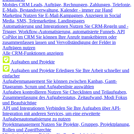
Mobiles CRM
Leads, Aufträge, Rechnungen, Zahlungen, Telefonie,
E-Mails, Bestandsverwaltung, Kalender - immer zur Hand
Marketing
Nutzen Sie E-Mail-Kampagnen, Anzeigen in Social
Media, SMS, Telemarketing, Landingpages
Automatisierung und Integrationen
Nutzen Sie CRM-Regeln und -
Trigger, Workflow-Automatisierung, automatisierte Funnels, API
CoPilot im CRM
Sie können Ihre Anrufe transkribieren oder
zusammenfassen lassen und Vervollständigung der Felder in
Aufträgen nutzen
Alle CRM-Funktionen anzeigen
Aufgaben und Projekte
Aufgaben und Projekte
Erledigen Sie Ihre Arbeit schneller und
einfacher
Aufgabenmanagement
Sie können zwischen Kanban, Gantt-
Diagramm, Scrum und Aufgabenliste auswählen
Aufgaben kontrollieren
Nutzen Sie Checklisten und Teilaufgaben,
Zusammenfassung des Aufgabenstatus, Zeitaufwand, Modi Fokus
und Beaufsichtige
API und Integrationen
Verbinden Sie Ihre Aufgaben über API-
Integration mit anderen Services, um eine erweiterte
Aufgabenautomatisierung zu nutzen
Projektmanagement
Nutzen Sie Projekte, Gruppen, Projektplanung,
Rollen und Zugriffsrechte