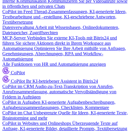
Interne Kommunikation
Kommunizieren Sie per Videoanrufe sowie
in öffentlichen und privaten Chats
CoPilot im Feed
Thread-Zusammenfassungen, KI-generierte Ideen,
Textbearbeitung und –erstellung, KI-geschriebene Antworten,
Textübersetzung
Datenverwaltung
Arbeit mit Wissensbasen, Onlinedokumenten,
Dateispeicher, Zugriffsrechten
MCP-Server
Verbinden Sie externe KI-Tools mit Bitrix24 und
führen Sie sichere Aktionen direkt in Ihrem Workspace aus
Automatisierung
Optimieren Sie Ihre Arbeit mithilfe von Anfragen,
Genehmigungen, Abrechnungen, RPA und Workflow-
Automatisierung
Alle Funktionen von HR und Automatisierung anzeigen
CoPilot
CoPilot
Ihr KI-betriebener Assistent in Bitrix24
CoPilot im CRM
Audio-zu-Text-Transkription von Anrufen,
Anrufzusammenfassung, automatische Vervollständigung von
Feldern in Aufträgen
CoPilot in Aufgaben
KI-generierte Aufgabenbeschreibungen,
Aufgabenzusammenfassungen, Checklisten, Kommentare
CoPilot im Chat
Unbegrenzte Quelle für Ideen, KI-generierte Texte,
Brainstorming und mehr
CoPilot in Websites und Onlineshops
Überzeugende Texte auf
Anfrage, KI-generierte Bilder, detaillierte Prompts, Textübersetzung