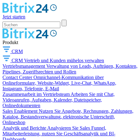
Jetzt starten
Produkt
CRM
CRM
Vertrieb und Kunden mühelos verwalten
Vertriebsmanagement
Verwaltung von Leads, Aufträgen, Kontakten,
Pipelines, Zugriffsrechten und Rollen
Contact Center
Omnichannel-Kommunikation über
Onlineformulare, Website-Widget, Live-Chat, WhatsApp,
Instagram, Telefonie, E-Mail
Zusammenarbeit im Vertriebsteam
Arbeiten Sie mit Chat,
Videoanrufen, Aufgaben, Kalender, Dateispeicher,
Onlinedokumenten
Sales Enablement
Nutzen Sie Angebote, Rechnungen, Zahlungen,
Katalog, Bestandsverwaltung, elektronische Unterschrift,
Onlineshop
Analytik und Berichte
Analysieren Sie Sales Funnel,
Mitarbeiterleistung, nutzen Sie Geschäftsanalytik und BI-
Dashboards