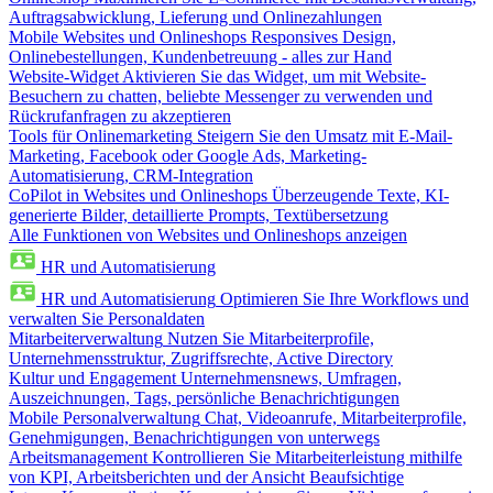
Auftragsabwicklung, Lieferung und Onlinezahlungen
Mobile Websites und Onlineshops
Responsives Design,
Onlinebestellungen, Kundenbetreuung - alles zur Hand
Website-Widget
Aktivieren Sie das Widget, um mit Website-
Besuchern zu chatten, beliebte Messenger zu verwenden und
Rückrufanfragen zu akzeptieren
Tools für Onlinemarketing
Steigern Sie den Umsatz mit E-Mail-
Marketing, Facebook oder Google Ads, Marketing-
Automatisierung, CRM-Integration
CoPilot in Websites und Onlineshops
Überzeugende Texte, KI-
generierte Bilder, detaillierte Prompts, Textübersetzung
Alle Funktionen von Websites und Onlineshops anzeigen
HR und Automatisierung
HR und Automatisierung
Optimieren Sie Ihre Workflows und
verwalten Sie Personaldaten
Mitarbeiterverwaltung
Nutzen Sie Mitarbeiterprofile,
Unternehmensstruktur, Zugriffsrechte, Active Directory
Kultur und Engagement
Unternehmensnews, Umfragen,
Auszeichnungen, Tags, persönliche Benachrichtigungen
Mobile Personalverwaltung
Chat, Videoanrufe, Mitarbeiterprofile,
Genehmigungen, Benachrichtigungen von unterwegs
Arbeitsmanagement
Kontrollieren Sie Mitarbeiterleistung mithilfe
von KPI, Arbeitsberichten und der Ansicht Beaufsichtige