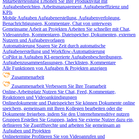
Mitarbeiterleistung
Erhöhen Sie Ihre Produktivität mit
Aufgabenberichten, Arbeitsmanagement, Aufgabeneffizienz und
KPIs
Mobile Aufgaben
Aufgabenerstellung, Aufgabenverfolgung,
Benachrichtigungen, Kommentare, Chat von unterwegs
Gemeinsame Arbeit an Projekten
Arbeiten Sie schneller mit Chat,
Videoanrufen, Kommentaren, Dateispeicher, Dokumenten, externen
Nutzern und Aufgabenvorlagen
Automatisierung
Sparen Sie Zeit durch automatische
Aufgabenerstellung und Workflow-Automatisierung
CoPilot in Aufgaben
KI-generierte Aufgabenbeschreibungen,
Aufgabenzusammenfassungen, Checklisten, Kommentare
Alle Funktionen von Aufgaben & Projekten anzeigen
Zusammenarbeit
Zusammenarbeit
Verbessern Sie Ihre Teamarbeit
Online-Arbeitsplatz
Nutzen Sie Chat, Feed, Kommentare,
Reaktionen und Videoankündigungen
Onlinedokumente und Dateispeicher
Sie können Dokumente online
speichern, gemeinsam mit Ihren Kollegen bearbeiten oder die
Dokumente freigeben, indem Sie den Unternehmensdrive nutzen
Gruppen
Erstellen Sie Gruppen, laden Sie externe Nutzer dazu ein,
definieren Sie Zugriffsrechte und arbeiten Sie gemeinsam an
Aufgaben und Projekten
Onlinetermine
Profitieren Sie von Videoanrufen und