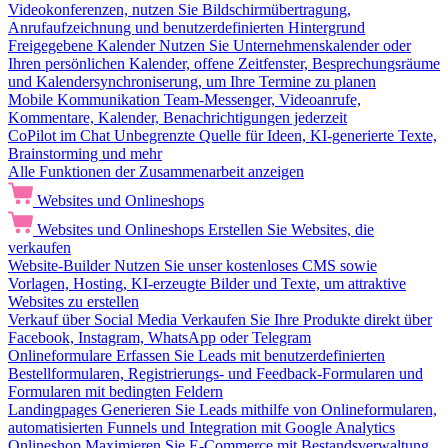
Videokonferenzen, nutzen Sie Bildschirmübertragung,
Anrufaufzeichnung und benutzerdefinierten Hintergrund
Freigegebene Kalender
Nutzen Sie Unternehmenskalender oder
Ihren persönlichen Kalender, offene Zeitfenster, Besprechungsräume
und Kalendersynchroniserung, um Ihre Termine zu planen
Mobile Kommunikation
Team-Messenger, Videoanrufe,
Kommentare, Kalender, Benachrichtigungen jederzeit
CoPilot im Chat
Unbegrenzte Quelle für Ideen, KI-generierte Texte,
Brainstorming und mehr
Alle Funktionen der Zusammenarbeit anzeigen
Websites und Onlineshops
Websites und Onlineshops
Erstellen Sie Websites, die
verkaufen
Website-Builder
Nutzen Sie unser kostenloses CMS sowie
Vorlagen, Hosting, KI-erzeugte Bilder und Texte, um attraktive
Websites zu erstellen
Verkauf über Social Media
Verkaufen Sie Ihre Produkte direkt über
Facebook, Instagram, WhatsApp oder Telegram
Onlineformulare
Erfassen Sie Leads mit benutzerdefinierten
Bestellformularen, Registrierungs- und Feedback-Formularen und
Formularen mit bedingten Feldern
Landingpages
Generieren Sie Leads mithilfe von Onlineformularen,
automatisierten Funnels und Integration mit Google Analytics
Onlineshop
Maximieren Sie E-Commerce mit Bestandsverwaltung,