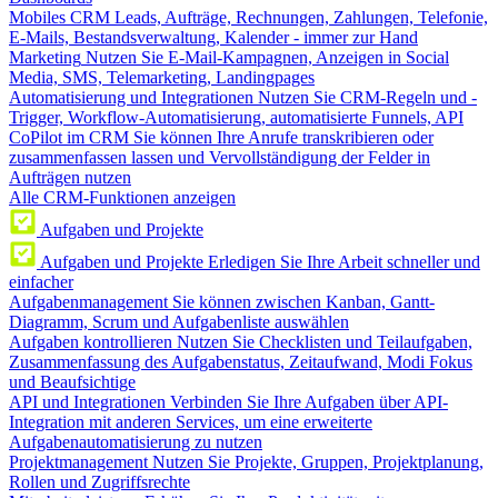
Mobiles CRM
Leads, Aufträge, Rechnungen, Zahlungen, Telefonie,
E-Mails, Bestandsverwaltung, Kalender - immer zur Hand
Marketing
Nutzen Sie E-Mail-Kampagnen, Anzeigen in Social
Media, SMS, Telemarketing, Landingpages
Automatisierung und Integrationen
Nutzen Sie CRM-Regeln und -
Trigger, Workflow-Automatisierung, automatisierte Funnels, API
CoPilot im CRM
Sie können Ihre Anrufe transkribieren oder
zusammenfassen lassen und Vervollständigung der Felder in
Aufträgen nutzen
Alle CRM-Funktionen anzeigen
Aufgaben und Projekte
Aufgaben und Projekte
Erledigen Sie Ihre Arbeit schneller und
einfacher
Aufgabenmanagement
Sie können zwischen Kanban, Gantt-
Diagramm, Scrum und Aufgabenliste auswählen
Aufgaben kontrollieren
Nutzen Sie Checklisten und Teilaufgaben,
Zusammenfassung des Aufgabenstatus, Zeitaufwand, Modi Fokus
und Beaufsichtige
API und Integrationen
Verbinden Sie Ihre Aufgaben über API-
Integration mit anderen Services, um eine erweiterte
Aufgabenautomatisierung zu nutzen
Projektmanagement
Nutzen Sie Projekte, Gruppen, Projektplanung,
Rollen und Zugriffsrechte