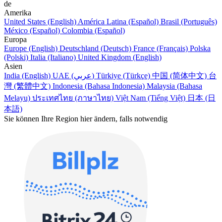
de
Amerika
United States (English)
América Latina (Español)
Brasil (Português)
México (Español)
Colombia (Español)
Europa
Europe (English)
Deutschland (Deutsch)
France (Français)
Polska
(Polski)
Italia (Italiano)
United Kingdom (English)
Asien
India (English)
UAE (عربي)
Türkiye (Türkçe)
中国 (简体中文)
台
灣 (繁體中文)
Indonesia (Bahasa Indonesia)
Malaysia (Bahasa
Melayu)
ประเทศไทย (ภาษาไทย)
Việt Nam (Tiếng Việt)
日本 (日
本語)
Sie können Ihre Region hier ändern, falls notwendig