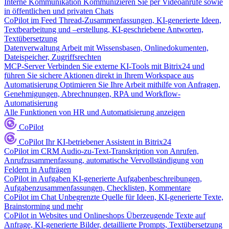
Interne Kommunikation
Kommunizieren Sie per Videoanrufe sowie
in öffentlichen und privaten Chats
CoPilot im Feed
Thread-Zusammenfassungen, KI-generierte Ideen,
Textbearbeitung und –erstellung, KI-geschriebene Antworten,
Textübersetzung
Datenverwaltung
Arbeit mit Wissensbasen, Onlinedokumenten,
Dateispeicher, Zugriffsrechten
MCP-Server
Verbinden Sie externe KI-Tools mit Bitrix24 und
führen Sie sichere Aktionen direkt in Ihrem Workspace aus
Automatisierung
Optimieren Sie Ihre Arbeit mithilfe von Anfragen,
Genehmigungen, Abrechnungen, RPA und Workflow-
Automatisierung
Alle Funktionen von HR und Automatisierung anzeigen
CoPilot
CoPilot
Ihr KI-betriebener Assistent in Bitrix24
CoPilot im CRM
Audio-zu-Text-Transkription von Anrufen,
Anrufzusammenfassung, automatische Vervollständigung von
Feldern in Aufträgen
CoPilot in Aufgaben
KI-generierte Aufgabenbeschreibungen,
Aufgabenzusammenfassungen, Checklisten, Kommentare
CoPilot im Chat
Unbegrenzte Quelle für Ideen, KI-generierte Texte,
Brainstorming und mehr
CoPilot in Websites und Onlineshops
Überzeugende Texte auf
Anfrage, KI-generierte Bilder, detaillierte Prompts, Textübersetzung