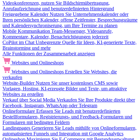
Videokonferenzen, nutzen Sie Bildschirmübertragung,
Anrufaufzeichnung und benutzerdefinierten Hintergrund
Freigegebene Kalender
Nutzen Sie Unternehmenskalender oder
Ihren persönlichen Kalender, offene Zeitfenster, Besprechungsräume
und Kalendersynchroniserung, um Ihre Termine zu planen
Mobile Kommunikation
Team-Messenger, Videoanrufe,
Kommentare, Kalender, Benachrichtigungen jederzeit
CoPilot im Chat
Unbegrenzte Quelle für Ideen, KI-generierte Texte,
Brainstorming und mehr
Alle Funktionen der Zusammenarbeit anzeigen
Websites und Onlineshops
Websites und Onlineshops
Erstellen Sie Websites, die
verkaufen
Website-Builder
Nutzen Sie unser kostenloses CMS sowie
Vorlagen, Hosting, KI-erzeugte Bilder und Texte, um attraktive
Websites zu erstellen
Verkauf über Social Media
Verkaufen Sie Ihre Produkte direkt über
Facebook, Instagram, WhatsApp oder Telegram
Onlineformulare
Erfassen Sie Leads mit benutzerdefinierten
Bestellformularen, Registrierungs- und Feedback-Formularen und
Formularen mit bedingten Feldern
Landingpages
Generieren Sie Leads mithilfe von Onlineformularen,
automatisierten Funnels und Integration mit Google Analytics
Onlineshop
Maximieren Sie E-Commerce mit Bestandsverwaltung,