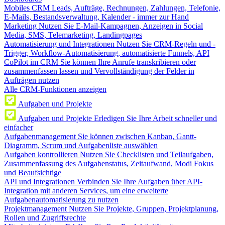
Mobiles CRM
Leads, Aufträge, Rechnungen, Zahlungen, Telefonie,
E-Mails, Bestandsverwaltung, Kalender - immer zur Hand
Marketing
Nutzen Sie E-Mail-Kampagnen, Anzeigen in Social
Media, SMS, Telemarketing, Landingpages
Automatisierung und Integrationen
Nutzen Sie CRM-Regeln und -
Trigger, Workflow-Automatisierung, automatisierte Funnels, API
CoPilot im CRM
Sie können Ihre Anrufe transkribieren oder
zusammenfassen lassen und Vervollständigung der Felder in
Aufträgen nutzen
Alle CRM-Funktionen anzeigen
Aufgaben und Projekte
Aufgaben und Projekte
Erledigen Sie Ihre Arbeit schneller und
einfacher
Aufgabenmanagement
Sie können zwischen Kanban, Gantt-
Diagramm, Scrum und Aufgabenliste auswählen
Aufgaben kontrollieren
Nutzen Sie Checklisten und Teilaufgaben,
Zusammenfassung des Aufgabenstatus, Zeitaufwand, Modi Fokus
und Beaufsichtige
API und Integrationen
Verbinden Sie Ihre Aufgaben über API-
Integration mit anderen Services, um eine erweiterte
Aufgabenautomatisierung zu nutzen
Projektmanagement
Nutzen Sie Projekte, Gruppen, Projektplanung,
Rollen und Zugriffsrechte