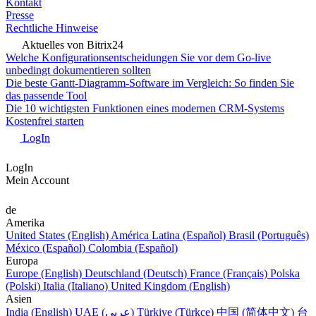
Kontakt
Presse
Rechtliche Hinweise
Aktuelles von Bitrix24
Welche Konfigurationsentscheidungen Sie vor dem Go-live
unbedingt dokumentieren sollten
Die beste Gantt-Diagramm-Software im Vergleich: So finden Sie
das passende Tool
Die 10 wichtigsten Funktionen eines modernen CRM-Systems
Kostenfrei starten
LogIn
LogIn
Mein Account
de
Amerika
United States (English)
América Latina (Español)
Brasil (Português)
México (Español)
Colombia (Español)
Europa
Europe (English)
Deutschland (Deutsch)
France (Français)
Polska
(Polski)
Italia (Italiano)
United Kingdom (English)
Asien
India (English)
UAE (عربي)
Türkiye (Türkçe)
中国 (简体中文)
台