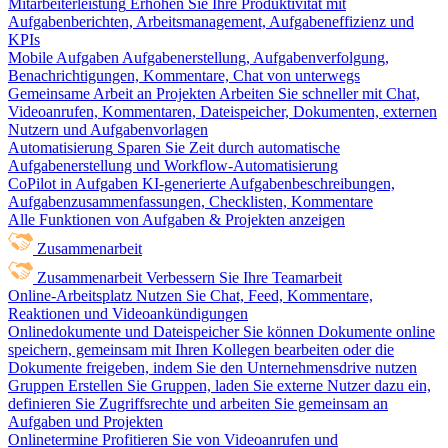
Mitarbeiterleistung
Erhöhen Sie Ihre Produktivität mit
Aufgabenberichten, Arbeitsmanagement, Aufgabeneffizienz und
KPIs
Mobile Aufgaben
Aufgabenerstellung, Aufgabenverfolgung,
Benachrichtigungen, Kommentare, Chat von unterwegs
Gemeinsame Arbeit an Projekten
Arbeiten Sie schneller mit Chat,
Videoanrufen, Kommentaren, Dateispeicher, Dokumenten, externen
Nutzern und Aufgabenvorlagen
Automatisierung
Sparen Sie Zeit durch automatische
Aufgabenerstellung und Workflow-Automatisierung
CoPilot in Aufgaben
KI-generierte Aufgabenbeschreibungen,
Aufgabenzusammenfassungen, Checklisten, Kommentare
Alle Funktionen von Aufgaben & Projekten anzeigen
Zusammenarbeit
Zusammenarbeit
Verbessern Sie Ihre Teamarbeit
Online-Arbeitsplatz
Nutzen Sie Chat, Feed, Kommentare,
Reaktionen und Videoankündigungen
Onlinedokumente und Dateispeicher
Sie können Dokumente online
speichern, gemeinsam mit Ihren Kollegen bearbeiten oder die
Dokumente freigeben, indem Sie den Unternehmensdrive nutzen
Gruppen
Erstellen Sie Gruppen, laden Sie externe Nutzer dazu ein,
definieren Sie Zugriffsrechte und arbeiten Sie gemeinsam an
Aufgaben und Projekten
Onlinetermine
Profitieren Sie von Videoanrufen und