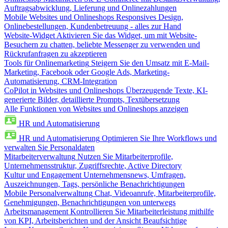
Auftragsabwicklung, Lieferung und Onlinezahlungen
Mobile Websites und Onlineshops
Responsives Design,
Onlinebestellungen, Kundenbetreuung - alles zur Hand
Website-Widget
Aktivieren Sie das Widget, um mit Website-
Besuchern zu chatten, beliebte Messenger zu verwenden und
Rückrufanfragen zu akzeptieren
Tools für Onlinemarketing
Steigern Sie den Umsatz mit E-Mail-
Marketing, Facebook oder Google Ads, Marketing-
Automatisierung, CRM-Integration
CoPilot in Websites und Onlineshops
Überzeugende Texte, KI-
generierte Bilder, detaillierte Prompts, Textübersetzung
Alle Funktionen von Websites und Onlineshops anzeigen
HR und Automatisierung
HR und Automatisierung
Optimieren Sie Ihre Workflows und
verwalten Sie Personaldaten
Mitarbeiterverwaltung
Nutzen Sie Mitarbeiterprofile,
Unternehmensstruktur, Zugriffsrechte, Active Directory
Kultur und Engagement
Unternehmensnews, Umfragen,
Auszeichnungen, Tags, persönliche Benachrichtigungen
Mobile Personalverwaltung
Chat, Videoanrufe, Mitarbeiterprofile,
Genehmigungen, Benachrichtigungen von unterwegs
Arbeitsmanagement
Kontrollieren Sie Mitarbeiterleistung mithilfe
von KPI, Arbeitsberichten und der Ansicht Beaufsichtige