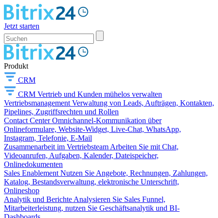
Jetzt starten
Produkt
CRM
CRM
Vertrieb und Kunden mühelos verwalten
Vertriebsmanagement
Verwaltung von Leads, Aufträgen, Kontakten,
Pipelines, Zugriffsrechten und Rollen
Contact Center
Omnichannel-Kommunikation über
Onlineformulare, Website-Widget, Live-Chat, WhatsApp,
Instagram, Telefonie, E-Mail
Zusammenarbeit im Vertriebsteam
Arbeiten Sie mit Chat,
Videoanrufen, Aufgaben, Kalender, Dateispeicher,
Onlinedokumenten
Sales Enablement
Nutzen Sie Angebote, Rechnungen, Zahlungen,
Katalog, Bestandsverwaltung, elektronische Unterschrift,
Onlineshop
Analytik und Berichte
Analysieren Sie Sales Funnel,
Mitarbeiterleistung, nutzen Sie Geschäftsanalytik und BI-
Dashboards