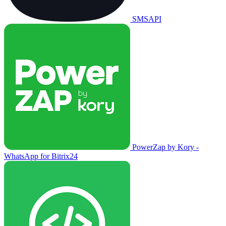
SMSAPI
PowerZap by Kory -
WhatsApp for Bitrix24