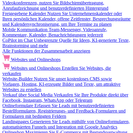
Videokonferenzen, nutzen Sie Bildschirmübertragung,
Anrufaufzeichnung und benutzerdefinierten Hintergrund
Freigegebene Kalender
Nutzen Sie Unternehmenskalender oder
Ihren persönlichen Kalender, offene Zeitfenster, Besprechungsräume
und Kalendersynchroniserung, um Ihre Termine zu planen
Mobile Kommunikation
Team-Messenger, Videoanrufe,
Kommentare, Kalender, Benachrichtigungen jederzeit
CoPilot im Chat
Unbegrenzte Quelle für Ideen, KI-generierte Texte,
Brainstorming und mehr
Alle Funktionen der Zusammenarbeit anzeigen
Websites und Onlineshops
Websites und Onlineshops
Erstellen Sie Websites, die
verkaufen
Website-Builder
Nutzen Sie unser kostenloses CMS sowie
Vorlagen, Hosting, KI-erzeugte Bilder und Texte, um attraktive
Websites zu erstellen
Verkauf über Social Media
Verkaufen Sie Ihre Produkte direkt über
Facebook, Instagram, WhatsApp oder Telegram
Onlineformulare
Erfassen Sie Leads mit benutzerdefinierten
Bestellformularen, Registrierungs- und Feedback-Formularen und
Formularen mit bedingten Feldern
Landingpages
Generieren Sie Leads mithilfe von Onlineformularen,
automatisierten Funnels und Integration mit Google Analytics
Onlineshop
Maximieren Sie E-Commerce mit Bestandsverwaltung,