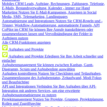
Mobiles CRM
Leads, Aufträge, Rechnungen, Zahlungen, Telefonie,
E-Mails, Bestandsverwaltung, Kalender - immer zur Hand
Marketing
Nutzen Sie E-Mail-Kampagnen, Anzeigen in Social
Media, SMS, Telemarketing, Landingpages
Automatisierung und Integrationen
Nutzen Sie CRM-Regeln und -
Trigger, Workflow-Automatisierung, automatisierte Funnels, API
CoPilot im CRM
Sie können Ihre Anrufe transkribieren oder
zusammenfassen lassen und Vervollständigung der Felder in
Aufträgen nutzen
Alle CRM-Funktionen anzeigen
Aufgaben und Projekte
Aufgaben und Projekte
Erledigen Sie Ihre Arbeit schneller und
einfacher
Aufgabenmanagement
Sie können zwischen Kanban, Gantt-
Diagramm, Scrum und Aufgabenliste auswählen
Aufgaben kontrollieren
Nutzen Sie Checklisten und Teilaufgaben,
Zusammenfassung des Aufgabenstatus, Zeitaufwand, Modi Fokus
und Beaufsichtige
API und Integrationen
Verbinden Sie Ihre Aufgaben über API-
Integration mit anderen Services, um eine erweiterte
Aufgabenautomatisierung zu nutzen
Projektmanagement
Nutzen Sie Projekte, Gruppen, Projektplanung,
Rollen und Zugriffsrechte