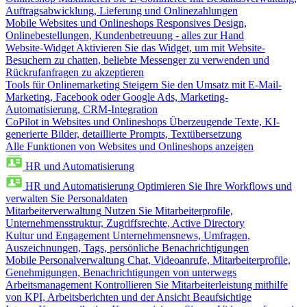
Auftragsabwicklung, Lieferung und Onlinezahlungen
Mobile Websites und Onlineshops
Responsives Design,
Onlinebestellungen, Kundenbetreuung - alles zur Hand
Website-Widget
Aktivieren Sie das Widget, um mit Website-
Besuchern zu chatten, beliebte Messenger zu verwenden und
Rückrufanfragen zu akzeptieren
Tools für Onlinemarketing
Steigern Sie den Umsatz mit E-Mail-
Marketing, Facebook oder Google Ads, Marketing-
Automatisierung, CRM-Integration
CoPilot in Websites und Onlineshops
Überzeugende Texte, KI-
generierte Bilder, detaillierte Prompts, Textübersetzung
Alle Funktionen von Websites und Onlineshops anzeigen
HR und Automatisierung
HR und Automatisierung
Optimieren Sie Ihre Workflows und
verwalten Sie Personaldaten
Mitarbeiterverwaltung
Nutzen Sie Mitarbeiterprofile,
Unternehmensstruktur, Zugriffsrechte, Active Directory
Kultur und Engagement
Unternehmensnews, Umfragen,
Auszeichnungen, Tags, persönliche Benachrichtigungen
Mobile Personalverwaltung
Chat, Videoanrufe, Mitarbeiterprofile,
Genehmigungen, Benachrichtigungen von unterwegs
Arbeitsmanagement
Kontrollieren Sie Mitarbeiterleistung mithilfe
von KPI, Arbeitsberichten und der Ansicht Beaufsichtige