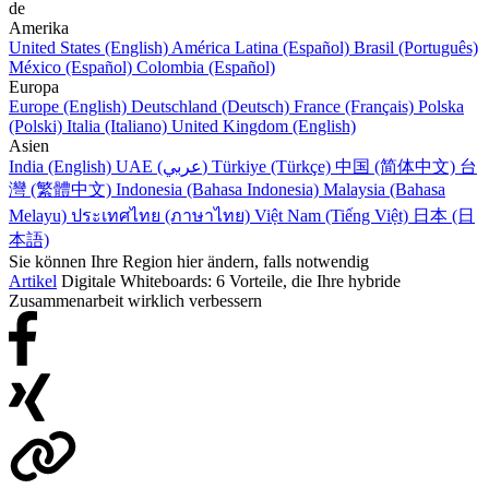
de
Amerika
United States (English)
América Latina (Español)
Brasil (Português)
México (Español)
Colombia (Español)
Europa
Europe (English)
Deutschland (Deutsch)
France (Français)
Polska
(Polski)
Italia (Italiano)
United Kingdom (English)
Asien
India (English)
UAE (عربي)
Türkiye (Türkçe)
中国 (简体中文)
台
灣 (繁體中文)
Indonesia (Bahasa Indonesia)
Malaysia (Bahasa
Melayu)
ประเทศไทย (ภาษาไทย)
Việt Nam (Tiếng Việt)
日本 (日
本語)
Sie können Ihre Region hier ändern, falls notwendig
Artikel
Digitale Whiteboards: 6 Vorteile, die Ihre hybride
Zusammenarbeit wirklich verbessern