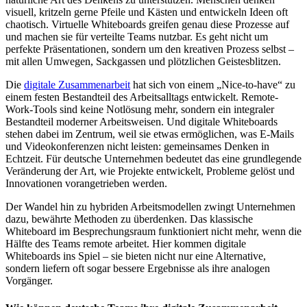
visuell, kritzeln gerne Pfeile und Kästen und entwickeln Ideen oft
chaotisch. Virtuelle Whiteboards greifen genau diese Prozesse auf
und machen sie für verteilte Teams nutzbar. Es geht nicht um
perfekte Präsentationen, sondern um den kreativen Prozess selbst –
mit allen Umwegen, Sackgassen und plötzlichen Geistesblitzen.
Die
digitale Zusammenarbeit
hat sich von einem „Nice-to-have“ zu
einem festen Bestandteil des Arbeitsalltags entwickelt. Remote-
Work-Tools sind keine Notlösung mehr, sondern ein integraler
Bestandteil moderner Arbeitsweisen. Und digitale Whiteboards
stehen dabei im Zentrum, weil sie etwas ermöglichen, was E-Mails
und Videokonferenzen nicht leisten: gemeinsames Denken in
Echtzeit. Für deutsche Unternehmen bedeutet das eine grundlegende
Veränderung der Art, wie Projekte entwickelt, Probleme gelöst und
Innovationen vorangetrieben werden.
Der Wandel hin zu hybriden Arbeitsmodellen zwingt Unternehmen
dazu, bewährte Methoden zu überdenken. Das klassische
Whiteboard im Besprechungsraum funktioniert nicht mehr, wenn die
Hälfte des Teams remote arbeitet. Hier kommen digitale
Whiteboards ins Spiel – sie bieten nicht nur eine Alternative,
sondern liefern oft sogar bessere Ergebnisse als ihre analogen
Vorgänger.