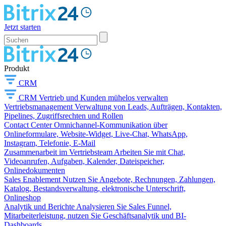
Jetzt starten
Produkt
CRM
CRM
Vertrieb und Kunden mühelos verwalten
Vertriebsmanagement
Verwaltung von Leads, Aufträgen, Kontakten,
Pipelines, Zugriffsrechten und Rollen
Contact Center
Omnichannel-Kommunikation über
Onlineformulare, Website-Widget, Live-Chat, WhatsApp,
Instagram, Telefonie, E-Mail
Zusammenarbeit im Vertriebsteam
Arbeiten Sie mit Chat,
Videoanrufen, Aufgaben, Kalender, Dateispeicher,
Onlinedokumenten
Sales Enablement
Nutzen Sie Angebote, Rechnungen, Zahlungen,
Katalog, Bestandsverwaltung, elektronische Unterschrift,
Onlineshop
Analytik und Berichte
Analysieren Sie Sales Funnel,
Mitarbeiterleistung, nutzen Sie Geschäftsanalytik und BI-
Dashboards