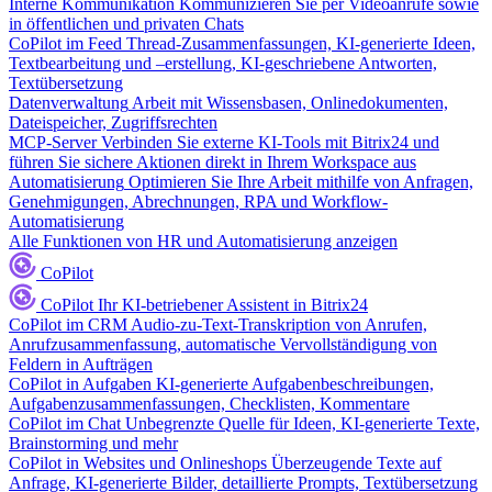
Interne Kommunikation
Kommunizieren Sie per Videoanrufe sowie
in öffentlichen und privaten Chats
CoPilot im Feed
Thread-Zusammenfassungen, KI-generierte Ideen,
Textbearbeitung und –erstellung, KI-geschriebene Antworten,
Textübersetzung
Datenverwaltung
Arbeit mit Wissensbasen, Onlinedokumenten,
Dateispeicher, Zugriffsrechten
MCP-Server
Verbinden Sie externe KI-Tools mit Bitrix24 und
führen Sie sichere Aktionen direkt in Ihrem Workspace aus
Automatisierung
Optimieren Sie Ihre Arbeit mithilfe von Anfragen,
Genehmigungen, Abrechnungen, RPA und Workflow-
Automatisierung
Alle Funktionen von HR und Automatisierung anzeigen
CoPilot
CoPilot
Ihr KI-betriebener Assistent in Bitrix24
CoPilot im CRM
Audio-zu-Text-Transkription von Anrufen,
Anrufzusammenfassung, automatische Vervollständigung von
Feldern in Aufträgen
CoPilot in Aufgaben
KI-generierte Aufgabenbeschreibungen,
Aufgabenzusammenfassungen, Checklisten, Kommentare
CoPilot im Chat
Unbegrenzte Quelle für Ideen, KI-generierte Texte,
Brainstorming und mehr
CoPilot in Websites und Onlineshops
Überzeugende Texte auf
Anfrage, KI-generierte Bilder, detaillierte Prompts, Textübersetzung