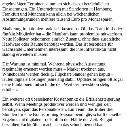
regelmäßigen Terminen summiert sich das zu beträchtlichen
Einsparungen. Ein Unternehmen mit Standorten in Hamburg,
Frankfurt und München kann allein bei wöchentlichen
Abstimmungsrunden mehrere tausend Euro pro Monat sparen.
Skalierung funktioniert praktisch kostenlos. Ob das Team fünf oder
fünfzig Mitglieder hat – die Plattform kann problemlos mitwachsen.
Neue Kollegen bekommen einfach Zugang, ohne dass zusätzliche
Hardware oder Räume benötigt werden. Das ist besonders für
wachsende Unternehmen interessant, die ihre Infrastruktur nicht
ständig erweitern müssen.
Die Wartung ist minimal. Während physische Ausstattung
regelmäßig erneuert werden muss – Marker trocknen aus,
Whiteboards werden fleckig, Flipchart-Ständer gehen kaputt –
laufen digitale Lösungen jahrelang stabil. Updates bringen oft sogar
neue Funktionen mit sich, die den Wert der Investition stetig
erhöhen.
Ein weiterer oft übersehener Kostenpunkt: die Effizienzsteigerung
selbst. Wenn Meetings produktiver werden und weniger Zeit
benötigen, spart das Personalkosten. Ein Team, das früher drei
Stunden für eine Brainstorming-Session benötigte, schafft dasselbe
Ergebnis mit digitalen Tools oft in der Hälfte der Zeit. Bei gut
bezahlten Fachkräften macht sich das schnell bemerkbar.