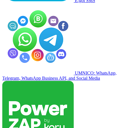
E-goi SMS
UMNICO: WhatsApp,
Telegram, WhatsApp Business API, and Social Media