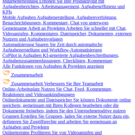
Mitarbeiterleistung
Erhöhen Sie Ihre Produktivität mit
Aufgabenberichten, Arbeitsmanagement, Aufgabeneffizienz und
KPIs
Mobile Aufgaben
Aufgabenerstellung, Aufgabenverfolgung,
Benachrichtigungen, Kommentare, Chat von unterwegs
Gemeinsame Arbeit an Projekten
Arbeiten Sie schneller mit Chat,
Videoanrufen, Kommentaren, Dateispeicher, Dokumenten, externen
Nutzern und Aufgabenvorlagen
Automatisierung
Sparen Sie Zeit durch automatische
Aufgabenerstellung und Workflow-Automatisierung
CoPilot in Aufgaben
KI-generierte Aufgabenbeschreibungen,
Aufgabenzusammenfassungen, Checklisten, Kommentare
Alle Funktionen von Aufgaben & Projekten anzeigen
Zusammenarbeit
Zusammenarbeit
Verbessern Sie Ihre Teamarbeit
Online-Arbeitsplatz
Nutzen Sie Chat, Feed, Kommentare,
Reaktionen und Videoankündigungen
Onlinedokumente und Dateispeicher
Sie können Dokumente online
speichern, gemeinsam mit Ihren Kollegen bearbeiten oder die
Dokumente freigeben, indem Sie den Unternehmensdrive nutzen
Gruppen
Erstellen Sie Gruppen, laden Sie externe Nutzer dazu ein,
definieren Sie Zugriffsrechte und arbeiten Sie gemeinsam an
Aufgaben und Projekten
Onlinetermine
Profitieren Sie von Videoanrufen und