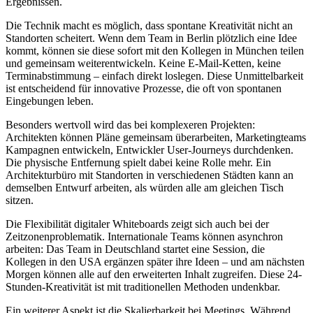
Ergebnissen.
Die Technik macht es möglich, dass spontane Kreativität nicht an
Standorten scheitert. Wenn dem Team in Berlin plötzlich eine Idee
kommt, können sie diese sofort mit den Kollegen in München teilen
und gemeinsam weiterentwickeln. Keine E-Mail-Ketten, keine
Terminabstimmung – einfach direkt loslegen. Diese Unmittelbarkeit
ist entscheidend für innovative Prozesse, die oft von spontanen
Eingebungen leben.
Besonders wertvoll wird das bei komplexeren Projekten:
Architekten können Pläne gemeinsam überarbeiten, Marketingteams
Kampagnen entwickeln, Entwickler User-Journeys durchdenken.
Die physische Entfernung spielt dabei keine Rolle mehr. Ein
Architekturbüro mit Standorten in verschiedenen Städten kann an
demselben Entwurf arbeiten, als würden alle am gleichen Tisch
sitzen.
Die Flexibilität digitaler Whiteboards zeigt sich auch bei der
Zeitzonenproblematik. Internationale Teams können asynchron
arbeiten: Das Team in Deutschland startet eine Session, die
Kollegen in den USA ergänzen später ihre Ideen – und am nächsten
Morgen können alle auf den erweiterten Inhalt zugreifen. Diese 24-
Stunden-Kreativität ist mit traditionellen Methoden undenkbar.
Ein weiterer Aspekt ist die Skalierbarkeit bei Meetings. Während