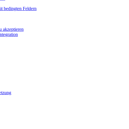
it bedingten Feldern
u akzeptieren
ntegration
etzung