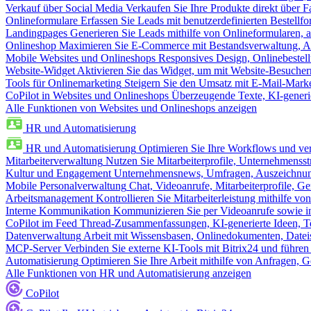
Verkauf über Social Media
Verkaufen Sie Ihre Produkte direkt über
Onlineformulare
Erfassen Sie Leads mit benutzerdefinierten Bestell
Landingpages
Generieren Sie Leads mithilfe von Onlineformularen, a
Onlineshop
Maximieren Sie E-Commerce mit Bestandsverwaltung, Au
Mobile Websites und Onlineshops
Responsives Design, Onlinebestel
Website-Widget
Aktivieren Sie das Widget, um mit Website-Besucher
Tools für Onlinemarketing
Steigern Sie den Umsatz mit E-Mail-Mark
CoPilot in Websites und Onlineshops
Überzeugende Texte, KI-generier
Alle Funktionen von Websites und Onlineshops anzeigen
HR und Automatisierung
HR und Automatisierung
Optimieren Sie Ihre Workflows und ver
Mitarbeiterverwaltung
Nutzen Sie Mitarbeiterprofile, Unternehmensstr
Kultur und Engagement
Unternehmensnews, Umfragen, Auszeichnung
Mobile Personalverwaltung
Chat, Videoanrufe, Mitarbeiterprofile,
Arbeitsmanagement
Kontrollieren Sie Mitarbeiterleistung mithilfe vo
Interne Kommunikation
Kommunizieren Sie per Videoanrufe sowie in
CoPilot im Feed
Thread-Zusammenfassungen, KI-generierte Ideen, Te
Datenverwaltung
Arbeit mit Wissensbasen, Onlinedokumenten, Dateis
MCP-Server
Verbinden Sie externe KI-Tools mit Bitrix24 und führen
Automatisierung
Optimieren Sie Ihre Arbeit mithilfe von Anfrage
Alle Funktionen von HR und Automatisierung anzeigen
CoPilot