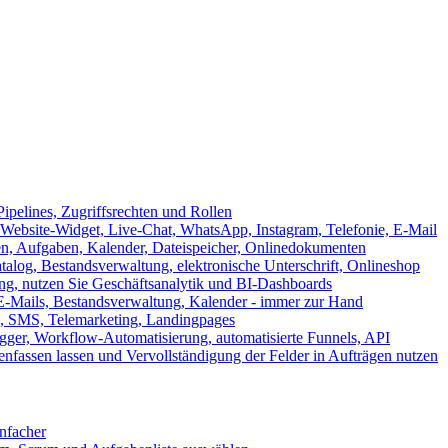
ipelines, Zugriffsrechten und Rollen
ebsite-Widget, Live-Chat, WhatsApp, Instagram, Telefonie, E-Mail
en, Aufgaben, Kalender, Dateispeicher, Onlinedokumenten
log, Bestandsverwaltung, elektronische Unterschrift, Onlineshop
tung, nutzen Sie Geschäftsanalytik und BI-Dashboards
E-Mails, Bestandsverwaltung, Kalender - immer zur Hand
, SMS, Telemarketing, Landingpages
ger, Workflow-Automatisierung, automatisierte Funnels, API
nfassen lassen und Vervollständigung der Felder in Aufträgen nutzen
infacher