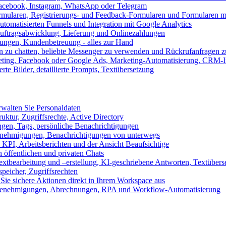
 Facebook, Instagram, WhatsApp oder Telegram
formularen, Registrierungs- und Feedback-Formularen und Formularen m
utomatisierten Funnels und Integration mit Google Analytics
ftragsabwicklung, Lieferung und Onlinezahlungen
lungen, Kundenbetreuung - alles zur Hand
n zu chatten, beliebte Messenger zu verwenden und Rückrufanfragen z
eting, Facebook oder Google Ads, Marketing-Automatisierung, CRM-I
te Bilder, detaillierte Prompts, Textübersetzung
walten Sie Personaldaten
uktur, Zugriffsrechte, Active Directory
en, Tags, persönliche Benachrichtigungen
 Genehmigungen, Benachrichtigungen von unterwegs
n KPI, Arbeitsberichten und der Ansicht Beaufsichtige
 öffentlichen und privaten Chats
xtbearbeitung und –erstellung, KI-geschriebene Antworten, Textübers
peicher, Zugriffsrechten
 Sie sichere Aktionen direkt in Ihrem Workspace aus
n, Genehmigungen, Abrechnungen, RPA und Workflow-Automatisierung