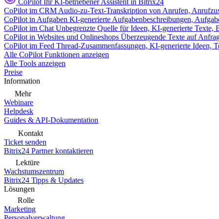
CoPilot
Ihr KI-betriebener Assistent in Bitrix24
CoPilot im CRM
Audio-zu-Text-Transkription von Anrufen, Anrufzu
CoPilot in Aufgaben
KI-generierte Aufgabenbeschreibungen, Aufga
CoPilot im Chat
Unbegrenzte Quelle für Ideen, KI-generierte Texte,
CoPilot in Websites und Onlineshops
Überzeugende Texte auf Anfrage,
CoPilot im Feed
Thread-Zusammenfassungen, KI-generierte Ideen, Te
Alle CoPilot Funktionen anzeigen
Alle Tools anzeigen
Preise
Information
Mehr
Webinare
Helpdesk
Guides & API-Dokumentation
Kontakt
Ticket senden
Bitrix24 Partner kontaktieren
Lektüre
Wachstumszentrum
Bitrix24 Tipps & Updates
Lösungen
Rolle
Marketing
Personalverwaltung