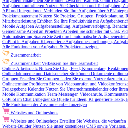
Aufgabenmanagement
Sie können zwischen Kanban, Gantt-Diagram
Aufgaben kontrollieren
Nutzen Sie Checklisten und Teilaufgaben, Z
API und Integrationen
Verbinden Sie Ihre Aufgaben über API-Integra
Projektmanagement
Nutzen Sie Projekte, Gruppen, Projektplanung, R
Mitarbeiterleistung
Erhöhen Sie Ihre Produktivität mit Aufgabenberi
Mobile Aufgaben
Aufgabenerstellung, Aufgabenverfolgung, Benachr
Gemeinsame Arbeit an Projekten
Arbeiten Sie schneller mit Chat, 
Automatisierung
Sparen Sie Zeit durch automatische Aufgabenerste
CoPilot in Aufgaben
KI-generierte Aufgabenbeschreibungen, Aufga
Alle Funktionen von Aufgaben & Projekten anzeigen
Zusammenarbeit
Zusammenarbeit
Verbessern Sie Ihre Teamarbeit
Online-Arbeitsplatz
Nutzen Sie Chat, Feed, Kommentare, Reaktione
Onlinedokumente und Dateispeicher
Sie können Dokumente online sp
Gruppen
Erstellen Sie Gruppen, laden Sie externe Nutzer dazu ein, 
Onlinetermine
Profitieren Sie von Videoanrufen und Videokonferenze
Freigegebene Kalender
Nutzen Sie Unternehmenskalender oder Ihren 
Mobile Kommunikation
Team-Messenger, Videoanrufe, Kommentare, 
CoPilot im Chat
Unbegrenzte Quelle für Ideen, KI-generierte Texte,
Alle Funktionen der Zusammenarbeit anzeigen
Websites und Onlineshops
Websites und Onlineshops
Erstellen Sie Websites, die verkaufen
Website-Builder
Nutzen Sie unser kostenloses CMS sowie Vorlagen, Ho