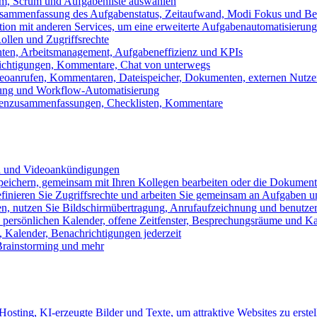
m, Scrum und Aufgabenliste auswählen
usammenfassung des Aufgabenstatus, Zeitaufwand, Modi Fokus und Bea
tion mit anderen Services, um eine erweiterte Aufgabenautomatisierung
ollen und Zugriffsrechte
chten, Arbeitsmanagement, Aufgabeneffizienz und KPIs
ichtigungen, Kommentare, Chat von unterwegs
Videoanrufen, Kommentaren, Dateispeicher, Dokumenten, externen Nutz
llung und Workflow-Automatisierung
benzusammenfassungen, Checklisten, Kommentare
n und Videoankündigungen
eichern, gemeinsam mit Ihren Kollegen bearbeiten oder die Dokument
definieren Sie Zugriffsrechte und arbeiten Sie gemeinsam an Aufgaben u
n, nutzen Sie Bildschirmübertragung, Anrufaufzeichnung und benutzer
persönlichen Kalender, offene Zeitfenster, Besprechungsräume und K
Kalender, Benachrichtigungen jederzeit
 Brainstorming und mehr
sting, KI-erzeugte Bilder und Texte, um attraktive Websites zu erstel