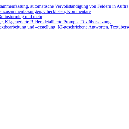
sammenfassung, automatische Vervollständigung von Feldern in Auftr
benzusammenfassungen, Checklisten, Kommentare
 Brainstorming und mehr
 KI-generierte Bilder, detaillierte Prompts, Textübersetzung
xtbearbeitung und –erstellung, KI-geschriebene Antworten, Textübers