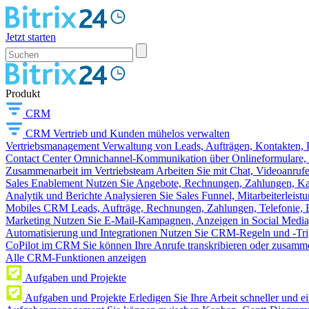
Jetzt starten
Produkt
CRM
CRM
Vertrieb und Kunden mühelos verwalten
Vertriebsmanagement
Verwaltung von Leads, Aufträgen, Kontakten, P
Contact Center
Omnichannel-Kommunikation über Onlineformulare, W
Zusammenarbeit im Vertriebsteam
Arbeiten Sie mit Chat, Videoanruf
Sales Enablement
Nutzen Sie Angebote, Rechnungen, Zahlungen, Kata
Analytik und Berichte
Analysieren Sie Sales Funnel, Mitarbeiterleis
Mobiles CRM
Leads, Aufträge, Rechnungen, Zahlungen, Telefonie, 
Marketing
Nutzen Sie E-Mail-Kampagnen, Anzeigen in Social Media
Automatisierung und Integrationen
Nutzen Sie CRM-Regeln und -Trig
CoPilot im CRM
Sie können Ihre Anrufe transkribieren oder zusamme
Alle CRM-Funktionen anzeigen
Aufgaben und Projekte
Aufgaben und Projekte
Erledigen Sie Ihre Arbeit schneller und e