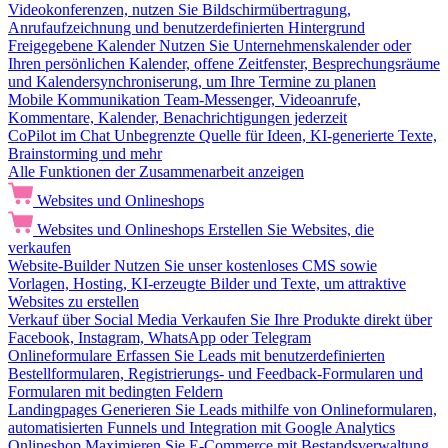
Videokonferenzen, nutzen Sie Bildschirmübertragung,
Anrufaufzeichnung und benutzerdefinierten Hintergrund
Freigegebene Kalender
Nutzen Sie Unternehmenskalender oder
Ihren persönlichen Kalender, offene Zeitfenster, Besprechungsräume
und Kalendersynchroniserung, um Ihre Termine zu planen
Mobile Kommunikation
Team-Messenger, Videoanrufe,
Kommentare, Kalender, Benachrichtigungen jederzeit
CoPilot im Chat
Unbegrenzte Quelle für Ideen, KI-generierte Texte,
Brainstorming und mehr
Alle Funktionen der Zusammenarbeit anzeigen
Websites und Onlineshops
Websites und Onlineshops
Erstellen Sie Websites, die
verkaufen
Website-Builder
Nutzen Sie unser kostenloses CMS sowie
Vorlagen, Hosting, KI-erzeugte Bilder und Texte, um attraktive
Websites zu erstellen
Verkauf über Social Media
Verkaufen Sie Ihre Produkte direkt über
Facebook, Instagram, WhatsApp oder Telegram
Onlineformulare
Erfassen Sie Leads mit benutzerdefinierten
Bestellformularen, Registrierungs- und Feedback-Formularen und
Formularen mit bedingten Feldern
Landingpages
Generieren Sie Leads mithilfe von Onlineformularen,
automatisierten Funnels und Integration mit Google Analytics
Onlineshop
Maximieren Sie E-Commerce mit Bestandsverwaltung,