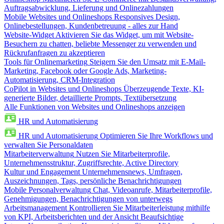
Auftragsabwicklung, Lieferung und Onlinezahlungen
Mobile Websites und Onlineshops
Responsives Design,
Onlinebestellungen, Kundenbetreuung - alles zur Hand
Website-Widget
Aktivieren Sie das Widget, um mit Website-
Besuchern zu chatten, beliebte Messenger zu verwenden und
Rückrufanfragen zu akzeptieren
Tools für Onlinemarketing
Steigern Sie den Umsatz mit E-Mail-
Marketing, Facebook oder Google Ads, Marketing-
Automatisierung, CRM-Integration
CoPilot in Websites und Onlineshops
Überzeugende Texte, KI-
generierte Bilder, detaillierte Prompts, Textübersetzung
Alle Funktionen von Websites und Onlineshops anzeigen
HR und Automatisierung
HR und Automatisierung
Optimieren Sie Ihre Workflows und
verwalten Sie Personaldaten
Mitarbeiterverwaltung
Nutzen Sie Mitarbeiterprofile,
Unternehmensstruktur, Zugriffsrechte, Active Directory
Kultur und Engagement
Unternehmensnews, Umfragen,
Auszeichnungen, Tags, persönliche Benachrichtigungen
Mobile Personalverwaltung
Chat, Videoanrufe, Mitarbeiterprofile,
Genehmigungen, Benachrichtigungen von unterwegs
Arbeitsmanagement
Kontrollieren Sie Mitarbeiterleistung mithilfe
von KPI, Arbeitsberichten und der Ansicht Beaufsichtige