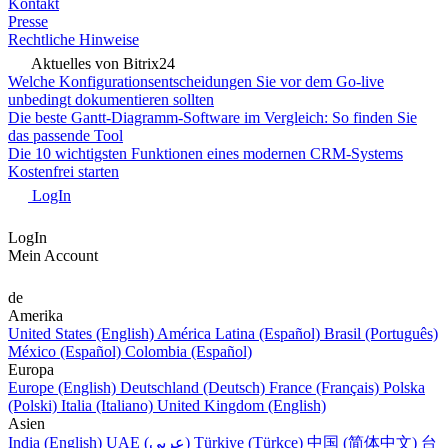
Kontakt
Presse
Rechtliche Hinweise
Aktuelles von Bitrix24
Welche Konfigurationsentscheidungen Sie vor dem Go-live
unbedingt dokumentieren sollten
Die beste Gantt-Diagramm-Software im Vergleich: So finden Sie
das passende Tool
Die 10 wichtigsten Funktionen eines modernen CRM-Systems
Kostenfrei starten
LogIn
LogIn
Mein Account
de
Amerika
United States (English)
América Latina (Español)
Brasil (Português)
México (Español)
Colombia (Español)
Europa
Europe (English)
Deutschland (Deutsch)
France (Français)
Polska
(Polski)
Italia (Italiano)
United Kingdom (English)
Asien
India (English)
UAE (عربي)
Türkiye (Türkçe)
中国 (简体中文)
台