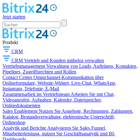
Jetzt starten
Produkt
CRM
CRM
Vertrieb und Kunden mühelos verwalten
Vertriebsmanagement
Verwaltung von Leads, Aufträgen, Kontakten,
Pipelines, Zugriffsrechten und Rollen
Contact Center
Omnichannel-Kommunikation über
Onlineformulare, Website-Widget, Live-Chat, WhatsApp,
Instagram, Telefonie, E-Mail
Zusammenarbeit im Vertriebsteam
Arbeiten Sie mit Chat,
Videoanrufen, Aufgaben, Kalender, Dateispeicher,
Onlinedokumenten
Sales Enablement
Nutzen Sie Angebote, Rechnungen, Zahlungen,
Katalog, Bestandsverwaltung, elektronische Unterschrift,
Onlineshop
Analytik und Berichte
Analysieren Sie Sales Funnel,
Mitarbeiterleistung, nutzen Sie Geschäftsanalytik und BI-
Dashboards