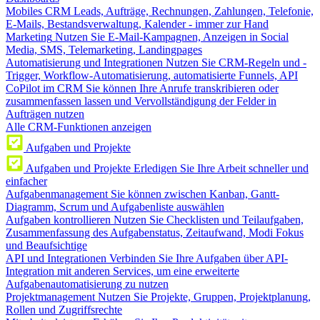
Mobiles CRM
Leads, Aufträge, Rechnungen, Zahlungen, Telefonie,
E-Mails, Bestandsverwaltung, Kalender - immer zur Hand
Marketing
Nutzen Sie E-Mail-Kampagnen, Anzeigen in Social
Media, SMS, Telemarketing, Landingpages
Automatisierung und Integrationen
Nutzen Sie CRM-Regeln und -
Trigger, Workflow-Automatisierung, automatisierte Funnels, API
CoPilot im CRM
Sie können Ihre Anrufe transkribieren oder
zusammenfassen lassen und Vervollständigung der Felder in
Aufträgen nutzen
Alle CRM-Funktionen anzeigen
Aufgaben und Projekte
Aufgaben und Projekte
Erledigen Sie Ihre Arbeit schneller und
einfacher
Aufgabenmanagement
Sie können zwischen Kanban, Gantt-
Diagramm, Scrum und Aufgabenliste auswählen
Aufgaben kontrollieren
Nutzen Sie Checklisten und Teilaufgaben,
Zusammenfassung des Aufgabenstatus, Zeitaufwand, Modi Fokus
und Beaufsichtige
API und Integrationen
Verbinden Sie Ihre Aufgaben über API-
Integration mit anderen Services, um eine erweiterte
Aufgabenautomatisierung zu nutzen
Projektmanagement
Nutzen Sie Projekte, Gruppen, Projektplanung,
Rollen und Zugriffsrechte