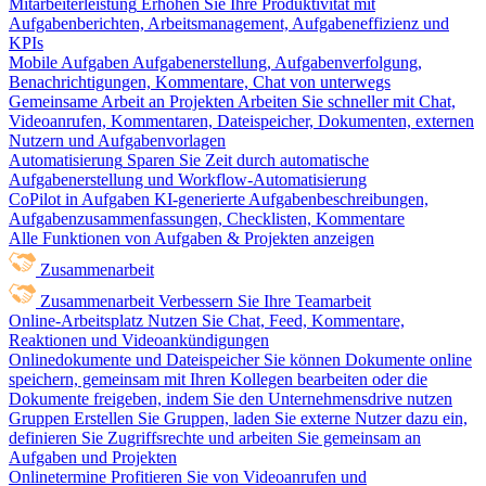
Mitarbeiterleistung
Erhöhen Sie Ihre Produktivität mit
Aufgabenberichten, Arbeitsmanagement, Aufgabeneffizienz und
KPIs
Mobile Aufgaben
Aufgabenerstellung, Aufgabenverfolgung,
Benachrichtigungen, Kommentare, Chat von unterwegs
Gemeinsame Arbeit an Projekten
Arbeiten Sie schneller mit Chat,
Videoanrufen, Kommentaren, Dateispeicher, Dokumenten, externen
Nutzern und Aufgabenvorlagen
Automatisierung
Sparen Sie Zeit durch automatische
Aufgabenerstellung und Workflow-Automatisierung
CoPilot in Aufgaben
KI-generierte Aufgabenbeschreibungen,
Aufgabenzusammenfassungen, Checklisten, Kommentare
Alle Funktionen von Aufgaben & Projekten anzeigen
Zusammenarbeit
Zusammenarbeit
Verbessern Sie Ihre Teamarbeit
Online-Arbeitsplatz
Nutzen Sie Chat, Feed, Kommentare,
Reaktionen und Videoankündigungen
Onlinedokumente und Dateispeicher
Sie können Dokumente online
speichern, gemeinsam mit Ihren Kollegen bearbeiten oder die
Dokumente freigeben, indem Sie den Unternehmensdrive nutzen
Gruppen
Erstellen Sie Gruppen, laden Sie externe Nutzer dazu ein,
definieren Sie Zugriffsrechte und arbeiten Sie gemeinsam an
Aufgaben und Projekten
Onlinetermine
Profitieren Sie von Videoanrufen und