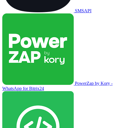
SMSAPI
PowerZap by Kory -
WhatsApp for Bitrix24