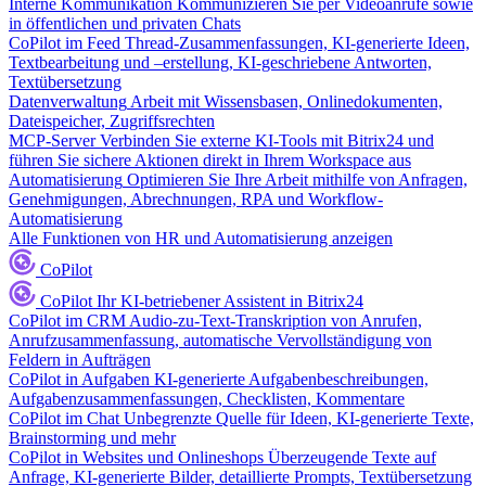
Interne Kommunikation
Kommunizieren Sie per Videoanrufe sowie
in öffentlichen und privaten Chats
CoPilot im Feed
Thread-Zusammenfassungen, KI-generierte Ideen,
Textbearbeitung und –erstellung, KI-geschriebene Antworten,
Textübersetzung
Datenverwaltung
Arbeit mit Wissensbasen, Onlinedokumenten,
Dateispeicher, Zugriffsrechten
MCP-Server
Verbinden Sie externe KI-Tools mit Bitrix24 und
führen Sie sichere Aktionen direkt in Ihrem Workspace aus
Automatisierung
Optimieren Sie Ihre Arbeit mithilfe von Anfragen,
Genehmigungen, Abrechnungen, RPA und Workflow-
Automatisierung
Alle Funktionen von HR und Automatisierung anzeigen
CoPilot
CoPilot
Ihr KI-betriebener Assistent in Bitrix24
CoPilot im CRM
Audio-zu-Text-Transkription von Anrufen,
Anrufzusammenfassung, automatische Vervollständigung von
Feldern in Aufträgen
CoPilot in Aufgaben
KI-generierte Aufgabenbeschreibungen,
Aufgabenzusammenfassungen, Checklisten, Kommentare
CoPilot im Chat
Unbegrenzte Quelle für Ideen, KI-generierte Texte,
Brainstorming und mehr
CoPilot in Websites und Onlineshops
Überzeugende Texte auf
Anfrage, KI-generierte Bilder, detaillierte Prompts, Textübersetzung