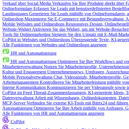
Verkauf über Social Media
Verkaufen Sie Ihre Produkte direkt über
Onlineformulare
Erfassen Sie Leads mit benutzerdefinierten Bestell
Landingpages
Generieren Sie Leads mithilfe von Onlineformularen, a
Onlineshop
Maximieren Sie E-Commerce mit Bestandsverwaltung, Au
Mobile Websites und Onlineshops
Responsives Design, Onlinebestel
Website-Widget
Aktivieren Sie das Widget, um mit Website-Besucher
Tools für Onlinemarketing
Steigern Sie den Umsatz mit E-Mail-Mark
CoPilot in Websites und Onlineshops
Überzeugende Texte, KI-generier
Alle Funktionen von Websites und Onlineshops anzeigen
HR und Automatisierung
HR und Automatisierung
Optimieren Sie Ihre Workflows und ver
Mitarbeiterverwaltung
Nutzen Sie Mitarbeiterprofile, Unternehmensstr
Kultur und Engagement
Unternehmensnews, Umfragen, Auszeichnung
Mobile Personalverwaltung
Chat, Videoanrufe, Mitarbeiterprofile,
Arbeitsmanagement
Kontrollieren Sie Mitarbeiterleistung mithilfe vo
Interne Kommunikation
Kommunizieren Sie per Videoanrufe sowie in
CoPilot im Feed
Thread-Zusammenfassungen, KI-generierte Ideen, Te
Datenverwaltung
Arbeit mit Wissensbasen, Onlinedokumenten, Dateis
MCP-Server
Verbinden Sie externe KI-Tools mit Bitrix24 und führen
Automatisierung
Optimieren Sie Ihre Arbeit mithilfe von Anfrage
Alle Funktionen von HR und Automatisierung anzeigen
CoPilot