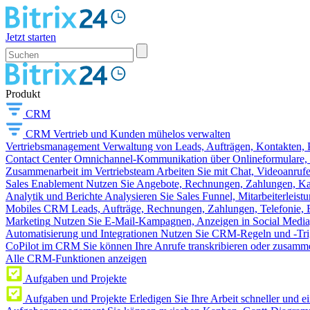
Jetzt starten
Produkt
CRM
CRM
Vertrieb und Kunden mühelos verwalten
Vertriebsmanagement
Verwaltung von Leads, Aufträgen, Kontakten, P
Contact Center
Omnichannel-Kommunikation über Onlineformulare, W
Zusammenarbeit im Vertriebsteam
Arbeiten Sie mit Chat, Videoanruf
Sales Enablement
Nutzen Sie Angebote, Rechnungen, Zahlungen, Kata
Analytik und Berichte
Analysieren Sie Sales Funnel, Mitarbeiterleis
Mobiles CRM
Leads, Aufträge, Rechnungen, Zahlungen, Telefonie, 
Marketing
Nutzen Sie E-Mail-Kampagnen, Anzeigen in Social Media
Automatisierung und Integrationen
Nutzen Sie CRM-Regeln und -Trig
CoPilot im CRM
Sie können Ihre Anrufe transkribieren oder zusamme
Alle CRM-Funktionen anzeigen
Aufgaben und Projekte
Aufgaben und Projekte
Erledigen Sie Ihre Arbeit schneller und e