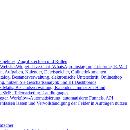
ipelines, Zugriffsrechten und Rollen
ebsite-Widget, Live-Chat, WhatsApp, Instagram, Telefonie, E-Mail
en, Aufgaben, Kalender, Dateispeicher, Onlinedokumenten
log, Bestandsverwaltung, elektronische Unterschrift, Onlineshop
tung, nutzen Sie Geschäftsanalytik und BI-Dashboards
E-Mails, Bestandsverwaltung, Kalender - immer zur Hand
, SMS, Telemarketing, Landingpages
ger, Workflow-Automatisierung, automatisierte Funnels, API
nfassen lassen und Vervollständigung der Felder in Aufträgen nutzen
infacher