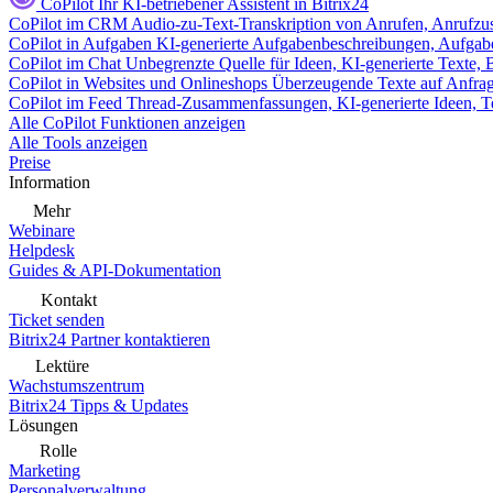
CoPilot
Ihr KI-betriebener Assistent in Bitrix24
CoPilot im CRM
Audio-zu-Text-Transkription von Anrufen, Anrufzu
CoPilot in Aufgaben
KI-generierte Aufgabenbeschreibungen, Aufga
CoPilot im Chat
Unbegrenzte Quelle für Ideen, KI-generierte Texte,
CoPilot in Websites und Onlineshops
Überzeugende Texte auf Anfrage,
CoPilot im Feed
Thread-Zusammenfassungen, KI-generierte Ideen, Te
Alle CoPilot Funktionen anzeigen
Alle Tools anzeigen
Preise
Information
Mehr
Webinare
Helpdesk
Guides & API-Dokumentation
Kontakt
Ticket senden
Bitrix24 Partner kontaktieren
Lektüre
Wachstumszentrum
Bitrix24 Tipps & Updates
Lösungen
Rolle
Marketing
Personalverwaltung