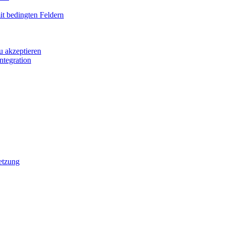
it bedingten Feldern
u akzeptieren
ntegration
etzung