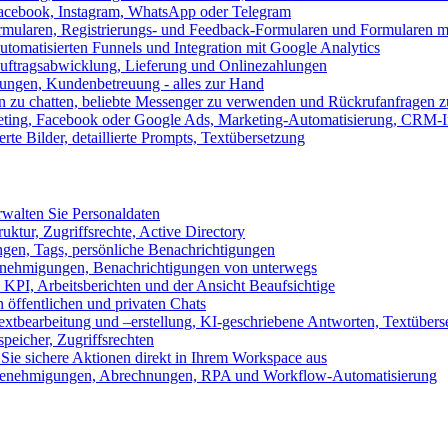
 Facebook, Instagram, WhatsApp oder Telegram
formularen, Registrierungs- und Feedback-Formularen und Formularen m
utomatisierten Funnels und Integration mit Google Analytics
ftragsabwicklung, Lieferung und Onlinezahlungen
lungen, Kundenbetreuung - alles zur Hand
n zu chatten, beliebte Messenger zu verwenden und Rückrufanfragen z
eting, Facebook oder Google Ads, Marketing-Automatisierung, CRM-I
te Bilder, detaillierte Prompts, Textübersetzung
walten Sie Personaldaten
uktur, Zugriffsrechte, Active Directory
en, Tags, persönliche Benachrichtigungen
 Genehmigungen, Benachrichtigungen von unterwegs
n KPI, Arbeitsberichten und der Ansicht Beaufsichtige
 öffentlichen und privaten Chats
xtbearbeitung und –erstellung, KI-geschriebene Antworten, Textübers
peicher, Zugriffsrechten
 Sie sichere Aktionen direkt in Ihrem Workspace aus
n, Genehmigungen, Abrechnungen, RPA und Workflow-Automatisierung