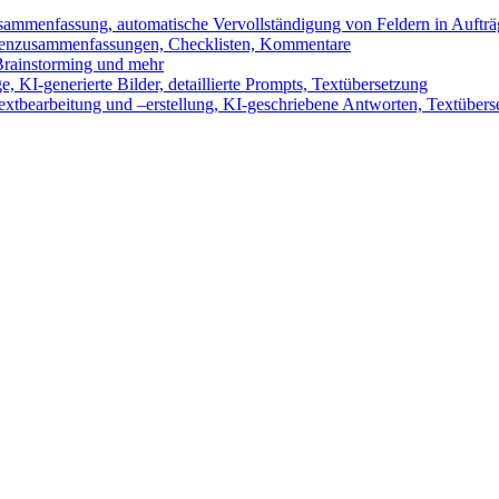
sammenfassung, automatische Vervollständigung von Feldern in Auftr
benzusammenfassungen, Checklisten, Kommentare
 Brainstorming und mehr
 KI-generierte Bilder, detaillierte Prompts, Textübersetzung
xtbearbeitung und –erstellung, KI-geschriebene Antworten, Textübers