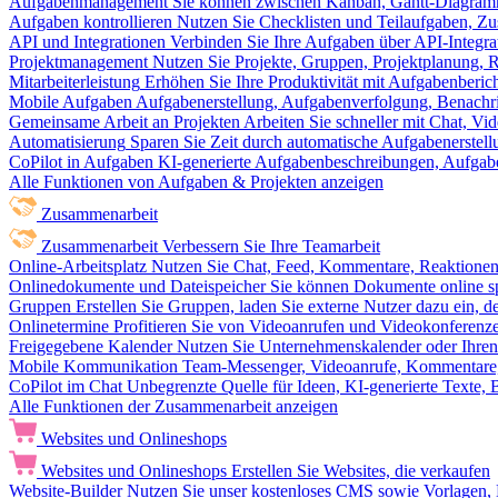
Aufgabenmanagement
Sie können zwischen Kanban, Gantt-Diagram
Aufgaben kontrollieren
Nutzen Sie Checklisten und Teilaufgaben, Z
API und Integrationen
Verbinden Sie Ihre Aufgaben über API-Integra
Projektmanagement
Nutzen Sie Projekte, Gruppen, Projektplanung, R
Mitarbeiterleistung
Erhöhen Sie Ihre Produktivität mit Aufgabenberi
Mobile Aufgaben
Aufgabenerstellung, Aufgabenverfolgung, Benachr
Gemeinsame Arbeit an Projekten
Arbeiten Sie schneller mit Chat, 
Automatisierung
Sparen Sie Zeit durch automatische Aufgabenerste
CoPilot in Aufgaben
KI-generierte Aufgabenbeschreibungen, Aufga
Alle Funktionen von Aufgaben & Projekten anzeigen
Zusammenarbeit
Zusammenarbeit
Verbessern Sie Ihre Teamarbeit
Online-Arbeitsplatz
Nutzen Sie Chat, Feed, Kommentare, Reaktione
Onlinedokumente und Dateispeicher
Sie können Dokumente online sp
Gruppen
Erstellen Sie Gruppen, laden Sie externe Nutzer dazu ein, 
Onlinetermine
Profitieren Sie von Videoanrufen und Videokonferenze
Freigegebene Kalender
Nutzen Sie Unternehmenskalender oder Ihren 
Mobile Kommunikation
Team-Messenger, Videoanrufe, Kommentare, 
CoPilot im Chat
Unbegrenzte Quelle für Ideen, KI-generierte Texte,
Alle Funktionen der Zusammenarbeit anzeigen
Websites und Onlineshops
Websites und Onlineshops
Erstellen Sie Websites, die verkaufen
Website-Builder
Nutzen Sie unser kostenloses CMS sowie Vorlagen, Ho