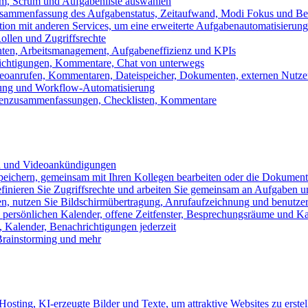
m, Scrum und Aufgabenliste auswählen
usammenfassung des Aufgabenstatus, Zeitaufwand, Modi Fokus und Bea
tion mit anderen Services, um eine erweiterte Aufgabenautomatisierung
ollen und Zugriffsrechte
chten, Arbeitsmanagement, Aufgabeneffizienz und KPIs
ichtigungen, Kommentare, Chat von unterwegs
Videoanrufen, Kommentaren, Dateispeicher, Dokumenten, externen Nutz
llung und Workflow-Automatisierung
benzusammenfassungen, Checklisten, Kommentare
n und Videoankündigungen
eichern, gemeinsam mit Ihren Kollegen bearbeiten oder die Dokument
definieren Sie Zugriffsrechte und arbeiten Sie gemeinsam an Aufgaben u
n, nutzen Sie Bildschirmübertragung, Anrufaufzeichnung und benutzer
persönlichen Kalender, offene Zeitfenster, Besprechungsräume und K
Kalender, Benachrichtigungen jederzeit
 Brainstorming und mehr
sting, KI-erzeugte Bilder und Texte, um attraktive Websites zu erstel