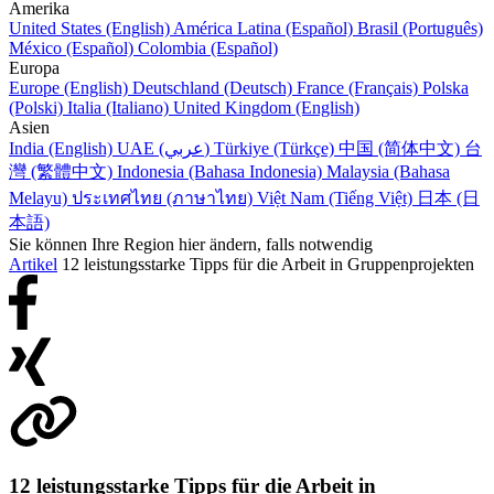
Amerika
United States (English)
América Latina (Español)
Brasil (Português)
México (Español)
Colombia (Español)
Europa
Europe (English)
Deutschland (Deutsch)
France (Français)
Polska
(Polski)
Italia (Italiano)
United Kingdom (English)
Asien
India (English)
UAE (عربي)
Türkiye (Türkçe)
中国 (简体中文)
台
灣 (繁體中文)
Indonesia (Bahasa Indonesia)
Malaysia (Bahasa
Melayu)
ประเทศไทย (ภาษาไทย)
Việt Nam (Tiếng Việt)
日本 (日
本語)
Sie können Ihre Region hier ändern, falls notwendig
Artikel
12 leistungsstarke Tipps für die Arbeit in Gruppenprojekten
12 leistungsstarke Tipps für die Arbeit in