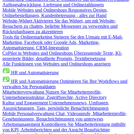
Auftragsabwicklung, Lieferung und Onlinezahlungen
Mobile Websites und Onlineshops
Responsives Design,
Onlinebestellungen, Kundenbetreuung - alles zur Hand
Website-Widget
Aktivieren Sie das Widget, um mit Website-
Besuchern zu chatten, beliebte Messenger zu verwenden und
Rückrufanfragen zu akzeptieren
Tools für Onlinemarketing
Steigern Sie den Umsatz mit E-Mail-
Marketing, Facebook oder Google Ads, Marketing-
Automatisierung, CRM-Integration
CoPilot in Websites und Onlineshops
Überzeugende Texte, KI-
generierte Bilder, detaillierte Prompts, Textübersetzung
Alle Funktionen von Websites und Onlineshops anzeigen
HR und Automatisierung
HR und Automatisierung
Optimieren Sie Ihre Workflows und
verwalten Sie Personaldaten
Mitarbeiterverwaltung
Nutzen Sie Mitarbeiterprofile,
Unternehmensstruktur, Zugriffsrechte, Active Directory
Kultur und Engagement
Unternehmensnews, Umfragen,
Auszeichnungen, Tags, persönliche Benachrichtigungen
Mobile Personalverwaltung
Chat, Videoanrufe, Mitarbeiterprofile,
Genehmigungen, Benachrichtigungen von unterwegs
Arbeitsmanagement
Kontrollieren Sie Mitarbeiterleistung mithilfe
von KPI, Arbeitsberichten und der Ansicht Beaufsichtige