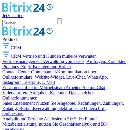
Jetzt starten
Produkt
CRM
CRM
Vertrieb und Kunden mühelos verwalten
Vertriebsmanagement
Verwaltung von Leads, Aufträgen, Kontakten,
Pipelines, Zugriffsrechten und Rollen
Contact Center
Omnichannel-Kommunikation über
Onlineformulare, Website-Widget, Live-Chat, WhatsApp,
Instagram, Telefonie, E-Mail
Zusammenarbeit im Vertriebsteam
Arbeiten Sie mit Chat,
Videoanrufen, Aufgaben, Kalender, Dateispeicher,
Onlinedokumenten
Sales Enablement
Nutzen Sie Angebote, Rechnungen, Zahlungen,
Katalog, Bestandsverwaltung, elektronische Unterschrift,
Onlineshop
Analytik und Berichte
Analysieren Sie Sales Funnel,
Mitarbeiterleistung, nutzen Sie Geschäftsanalytik und BI-
Dashboards