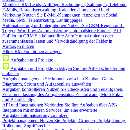
Mobiles CRM
Leads, Aufträge, Rechnungen, Zahlungen, Telefonie,
E-Mails, Bestandsverwaltung, Kalender - immer zur Hand
Marketing
Nutzen Sie E-Mail-Kampagnen, Anzeigen in Social
Media, SMS, Telemarketing, Landingpages
Automatisierung und Integrationen
Nutzen Sie CRM-Regeln und -
Trigger, Workflow-Automatisierung, automatisierte Funnels, API
CoPilot im CRM
Sie können Ihre Anrufe transkribieren oder
zusammenfassen lassen und Vervollständigung der Felder in
Aufträgen nutzen
Alle CRM-Funktionen anzeigen
Aufgaben und Projekte
Aufgaben und Projekte
Erledigen Sie Ihre Arbeit schneller und
einfacher
Aufgabenmanagement
Sie können zwischen Kanban, Gantt-
Diagramm, Scrum und Aufgabenliste auswählen
Aufgaben kontrollieren
Nutzen Sie Checklisten und Teilaufgaben,
Zusammenfassung des Aufgabenstatus, Zeitaufwand, Modi Fokus
und Beaufsichtige
API und Integrationen
Verbinden Sie Ihre Aufgaben über API-
Integration mit anderen Services, um eine erweiterte
Aufgabenautomatisierung zu nutzen
Projektmanagement
Nutzen Sie Projekte, Gruppen, Projektplanung,
Rollen und Zugriffsrechte