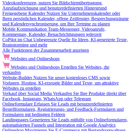
Videokonferenzen, nutzen Sie Bildschirmübertragung,
Anrufaufzeichnung und benutzerdefinierten Hintergrund
Freigegebene Kalender
Nutzen Sie Unternehmenskalender oder
Ihren persönlichen Kalender, offene Zeitfenster, Besprechungsräume
und Kalendersynchroniserung, um Ihre Termine zu planen
Mobile Kommunikation
Team-Messenger, Videoanrufe,
Kommentare, Kalender, Benachrichtigungen jederzeit
CoPilot im Chat
Unbegrenzte Quelle für Ideen, KI-generierte Texte,
Brainstorming und mehr
Alle Funktionen der Zusammenarbeit anzeigen
Websites und Onlineshops
Websites und Onlineshops
Erstellen Sie Websites, die
verkaufen
Website-Builder
Nutzen Sie unser kostenloses CMS sowie
Vorlagen, Hosting, KI-erzeugte Bilder und Texte, um attraktive
Websites zu erstellen
Verkauf über Social Media
Verkaufen Sie Ihre Produkte direkt über
Facebook, Instagram, WhatsApp oder Telegram
Onlineformulare
Erfassen Sie Leads mit benutzerdefinierten
Bestellformularen, Registrierungs- und Feedback-Formularen und
Formularen mit bedingten Feldern
Landingpages
Generieren Sie Leads mithilfe von Onlineformularen,
automatisierten Funnels und Integration mit Google Analytics
Onlineshop
Maximieren Sie E-Commerce mit Bestandsverwaltung,