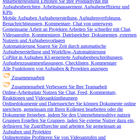
Mitarbeiterleistung
Erhöhen Sie Ihre Produktivität mit
Aufgabenberichten, Arbeitsmanagement, Aufgabeneffizienz und
KPIs
Mobile Aufgaben
Aufgabenerstellung, Aufgabenverfolgung,
Benachrichtigungen, Kommentare, Chat von unterwegs
Gemeinsame Arbeit an Projekten
Arbeiten Sie schneller mit Chat,
Videoanrufen, Kommentaren, Dateispeicher, Dokumenten, externen
Nutzern und Aufgabenvorlagen
Automatisierung
Sparen Sie Zeit durch automatische
Aufgabenerstellung und Workflow-Automatisierung
CoPilot in Aufgaben
KI-generierte Aufgabenbeschreibungen,
Aufgabenzusammenfassungen, Checklisten, Kommentare
Alle Funktionen von Aufgaben & Projekten anzeigen
Zusammenarbeit
Zusammenarbeit
Verbessern Sie Ihre Teamarbeit
Online-Arbeitsplatz
Nutzen Sie Chat, Feed, Kommentare,
Reaktionen und Videoankündigungen
Onlinedokumente und Dateispeicher
Sie können Dokumente online
speichern, gemeinsam mit Ihren Kollegen bearbeiten oder die
Dokumente freigeben, indem Sie den Unternehmensdrive nutzen
Gruppen
Erstellen Sie Gruppen, laden Sie externe Nutzer dazu ein,
definieren Sie Zugriffsrechte und arbeiten Sie gemeinsam an
Aufgaben und Projekten
Onlinetermine
Profitieren Sie von Videoanrufen und