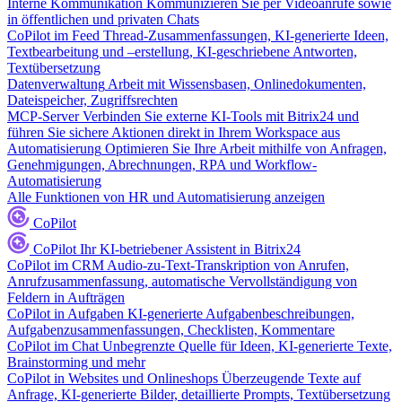
Interne Kommunikation
Kommunizieren Sie per Videoanrufe sowie
in öffentlichen und privaten Chats
CoPilot im Feed
Thread-Zusammenfassungen, KI-generierte Ideen,
Textbearbeitung und –erstellung, KI-geschriebene Antworten,
Textübersetzung
Datenverwaltung
Arbeit mit Wissensbasen, Onlinedokumenten,
Dateispeicher, Zugriffsrechten
MCP-Server
Verbinden Sie externe KI-Tools mit Bitrix24 und
führen Sie sichere Aktionen direkt in Ihrem Workspace aus
Automatisierung
Optimieren Sie Ihre Arbeit mithilfe von Anfragen,
Genehmigungen, Abrechnungen, RPA und Workflow-
Automatisierung
Alle Funktionen von HR und Automatisierung anzeigen
CoPilot
CoPilot
Ihr KI-betriebener Assistent in Bitrix24
CoPilot im CRM
Audio-zu-Text-Transkription von Anrufen,
Anrufzusammenfassung, automatische Vervollständigung von
Feldern in Aufträgen
CoPilot in Aufgaben
KI-generierte Aufgabenbeschreibungen,
Aufgabenzusammenfassungen, Checklisten, Kommentare
CoPilot im Chat
Unbegrenzte Quelle für Ideen, KI-generierte Texte,
Brainstorming und mehr
CoPilot in Websites und Onlineshops
Überzeugende Texte auf
Anfrage, KI-generierte Bilder, detaillierte Prompts, Textübersetzung