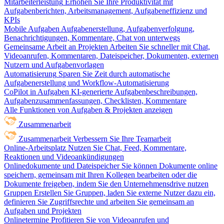
Mitarbeiterleistung
Erhöhen Sie Ihre Produktivität mit
Aufgabenberichten, Arbeitsmanagement, Aufgabeneffizienz und
KPIs
Mobile Aufgaben
Aufgabenerstellung, Aufgabenverfolgung,
Benachrichtigungen, Kommentare, Chat von unterwegs
Gemeinsame Arbeit an Projekten
Arbeiten Sie schneller mit Chat,
Videoanrufen, Kommentaren, Dateispeicher, Dokumenten, externen
Nutzern und Aufgabenvorlagen
Automatisierung
Sparen Sie Zeit durch automatische
Aufgabenerstellung und Workflow-Automatisierung
CoPilot in Aufgaben
KI-generierte Aufgabenbeschreibungen,
Aufgabenzusammenfassungen, Checklisten, Kommentare
Alle Funktionen von Aufgaben & Projekten anzeigen
Zusammenarbeit
Zusammenarbeit
Verbessern Sie Ihre Teamarbeit
Online-Arbeitsplatz
Nutzen Sie Chat, Feed, Kommentare,
Reaktionen und Videoankündigungen
Onlinedokumente und Dateispeicher
Sie können Dokumente online
speichern, gemeinsam mit Ihren Kollegen bearbeiten oder die
Dokumente freigeben, indem Sie den Unternehmensdrive nutzen
Gruppen
Erstellen Sie Gruppen, laden Sie externe Nutzer dazu ein,
definieren Sie Zugriffsrechte und arbeiten Sie gemeinsam an
Aufgaben und Projekten
Onlinetermine
Profitieren Sie von Videoanrufen und