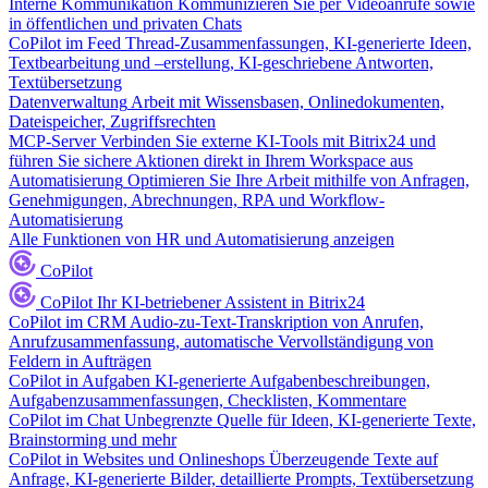
Interne Kommunikation
Kommunizieren Sie per Videoanrufe sowie
in öffentlichen und privaten Chats
CoPilot im Feed
Thread-Zusammenfassungen, KI-generierte Ideen,
Textbearbeitung und –erstellung, KI-geschriebene Antworten,
Textübersetzung
Datenverwaltung
Arbeit mit Wissensbasen, Onlinedokumenten,
Dateispeicher, Zugriffsrechten
MCP-Server
Verbinden Sie externe KI-Tools mit Bitrix24 und
führen Sie sichere Aktionen direkt in Ihrem Workspace aus
Automatisierung
Optimieren Sie Ihre Arbeit mithilfe von Anfragen,
Genehmigungen, Abrechnungen, RPA und Workflow-
Automatisierung
Alle Funktionen von HR und Automatisierung anzeigen
CoPilot
CoPilot
Ihr KI-betriebener Assistent in Bitrix24
CoPilot im CRM
Audio-zu-Text-Transkription von Anrufen,
Anrufzusammenfassung, automatische Vervollständigung von
Feldern in Aufträgen
CoPilot in Aufgaben
KI-generierte Aufgabenbeschreibungen,
Aufgabenzusammenfassungen, Checklisten, Kommentare
CoPilot im Chat
Unbegrenzte Quelle für Ideen, KI-generierte Texte,
Brainstorming und mehr
CoPilot in Websites und Onlineshops
Überzeugende Texte auf
Anfrage, KI-generierte Bilder, detaillierte Prompts, Textübersetzung