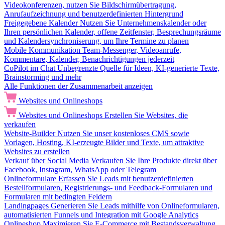
Videokonferenzen, nutzen Sie Bildschirmübertragung,
Anrufaufzeichnung und benutzerdefinierten Hintergrund
Freigegebene Kalender
Nutzen Sie Unternehmenskalender oder
Ihren persönlichen Kalender, offene Zeitfenster, Besprechungsräume
und Kalendersynchroniserung, um Ihre Termine zu planen
Mobile Kommunikation
Team-Messenger, Videoanrufe,
Kommentare, Kalender, Benachrichtigungen jederzeit
CoPilot im Chat
Unbegrenzte Quelle für Ideen, KI-generierte Texte,
Brainstorming und mehr
Alle Funktionen der Zusammenarbeit anzeigen
Websites und Onlineshops
Websites und Onlineshops
Erstellen Sie Websites, die
verkaufen
Website-Builder
Nutzen Sie unser kostenloses CMS sowie
Vorlagen, Hosting, KI-erzeugte Bilder und Texte, um attraktive
Websites zu erstellen
Verkauf über Social Media
Verkaufen Sie Ihre Produkte direkt über
Facebook, Instagram, WhatsApp oder Telegram
Onlineformulare
Erfassen Sie Leads mit benutzerdefinierten
Bestellformularen, Registrierungs- und Feedback-Formularen und
Formularen mit bedingten Feldern
Landingpages
Generieren Sie Leads mithilfe von Onlineformularen,
automatisierten Funnels und Integration mit Google Analytics
Onlineshop
Maximieren Sie E-Commerce mit Bestandsverwaltung,