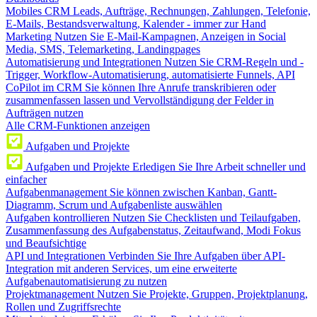
Mobiles CRM
Leads, Aufträge, Rechnungen, Zahlungen, Telefonie,
E-Mails, Bestandsverwaltung, Kalender - immer zur Hand
Marketing
Nutzen Sie E-Mail-Kampagnen, Anzeigen in Social
Media, SMS, Telemarketing, Landingpages
Automatisierung und Integrationen
Nutzen Sie CRM-Regeln und -
Trigger, Workflow-Automatisierung, automatisierte Funnels, API
CoPilot im CRM
Sie können Ihre Anrufe transkribieren oder
zusammenfassen lassen und Vervollständigung der Felder in
Aufträgen nutzen
Alle CRM-Funktionen anzeigen
Aufgaben und Projekte
Aufgaben und Projekte
Erledigen Sie Ihre Arbeit schneller und
einfacher
Aufgabenmanagement
Sie können zwischen Kanban, Gantt-
Diagramm, Scrum und Aufgabenliste auswählen
Aufgaben kontrollieren
Nutzen Sie Checklisten und Teilaufgaben,
Zusammenfassung des Aufgabenstatus, Zeitaufwand, Modi Fokus
und Beaufsichtige
API und Integrationen
Verbinden Sie Ihre Aufgaben über API-
Integration mit anderen Services, um eine erweiterte
Aufgabenautomatisierung zu nutzen
Projektmanagement
Nutzen Sie Projekte, Gruppen, Projektplanung,
Rollen und Zugriffsrechte