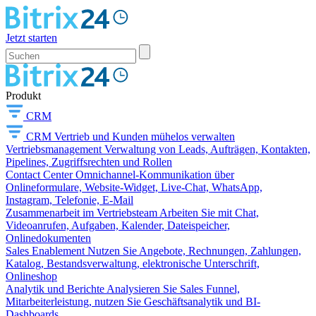
Jetzt starten
Produkt
CRM
CRM
Vertrieb und Kunden mühelos verwalten
Vertriebsmanagement
Verwaltung von Leads, Aufträgen, Kontakten,
Pipelines, Zugriffsrechten und Rollen
Contact Center
Omnichannel-Kommunikation über
Onlineformulare, Website-Widget, Live-Chat, WhatsApp,
Instagram, Telefonie, E-Mail
Zusammenarbeit im Vertriebsteam
Arbeiten Sie mit Chat,
Videoanrufen, Aufgaben, Kalender, Dateispeicher,
Onlinedokumenten
Sales Enablement
Nutzen Sie Angebote, Rechnungen, Zahlungen,
Katalog, Bestandsverwaltung, elektronische Unterschrift,
Onlineshop
Analytik und Berichte
Analysieren Sie Sales Funnel,
Mitarbeiterleistung, nutzen Sie Geschäftsanalytik und BI-
Dashboards