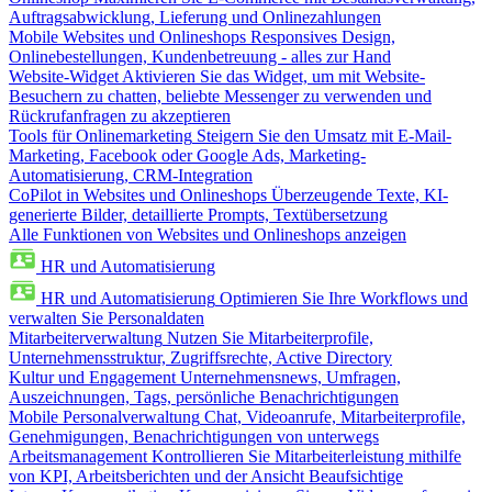
Auftragsabwicklung, Lieferung und Onlinezahlungen
Mobile Websites und Onlineshops
Responsives Design,
Onlinebestellungen, Kundenbetreuung - alles zur Hand
Website-Widget
Aktivieren Sie das Widget, um mit Website-
Besuchern zu chatten, beliebte Messenger zu verwenden und
Rückrufanfragen zu akzeptieren
Tools für Onlinemarketing
Steigern Sie den Umsatz mit E-Mail-
Marketing, Facebook oder Google Ads, Marketing-
Automatisierung, CRM-Integration
CoPilot in Websites und Onlineshops
Überzeugende Texte, KI-
generierte Bilder, detaillierte Prompts, Textübersetzung
Alle Funktionen von Websites und Onlineshops anzeigen
HR und Automatisierung
HR und Automatisierung
Optimieren Sie Ihre Workflows und
verwalten Sie Personaldaten
Mitarbeiterverwaltung
Nutzen Sie Mitarbeiterprofile,
Unternehmensstruktur, Zugriffsrechte, Active Directory
Kultur und Engagement
Unternehmensnews, Umfragen,
Auszeichnungen, Tags, persönliche Benachrichtigungen
Mobile Personalverwaltung
Chat, Videoanrufe, Mitarbeiterprofile,
Genehmigungen, Benachrichtigungen von unterwegs
Arbeitsmanagement
Kontrollieren Sie Mitarbeiterleistung mithilfe
von KPI, Arbeitsberichten und der Ansicht Beaufsichtige