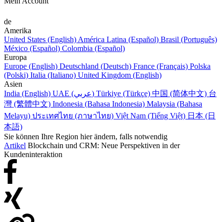
Mein Account
de
Amerika
United States (English)
América Latina (Español)
Brasil (Português)
México (Español)
Colombia (Español)
Europa
Europe (English)
Deutschland (Deutsch)
France (Français)
Polska
(Polski)
Italia (Italiano)
United Kingdom (English)
Asien
India (English)
UAE (عربي)
Türkiye (Türkçe)
中国 (简体中文)
台
灣 (繁體中文)
Indonesia (Bahasa Indonesia)
Malaysia (Bahasa
Melayu)
ประเทศไทย (ภาษาไทย)
Việt Nam (Tiếng Việt)
日本 (日
本語)
Sie können Ihre Region hier ändern, falls notwendig
Artikel
Blockchain und CRM: Neue Perspektiven in der
Kundeninteraktion