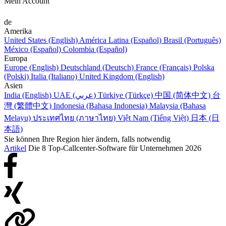
Mein Account
de
Amerika
United States (English)
América Latina (Español)
Brasil (Português)
México (Español)
Colombia (Español)
Europa
Europe (English)
Deutschland (Deutsch)
France (Français)
Polska
(Polski)
Italia (Italiano)
United Kingdom (English)
Asien
India (English)
UAE (عربي)
Türkiye (Türkçe)
中国 (简体中文)
台
灣 (繁體中文)
Indonesia (Bahasa Indonesia)
Malaysia (Bahasa
Melayu)
ประเทศไทย (ภาษาไทย)
Việt Nam (Tiếng Việt)
日本 (日
本語)
Sie können Ihre Region hier ändern, falls notwendig
Artikel
Die 8 Top-Callcenter-Software für Unternehmen 2026