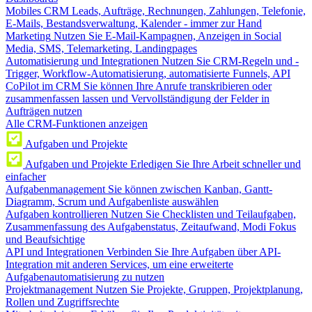
Mobiles CRM
Leads, Aufträge, Rechnungen, Zahlungen, Telefonie,
E-Mails, Bestandsverwaltung, Kalender - immer zur Hand
Marketing
Nutzen Sie E-Mail-Kampagnen, Anzeigen in Social
Media, SMS, Telemarketing, Landingpages
Automatisierung und Integrationen
Nutzen Sie CRM-Regeln und -
Trigger, Workflow-Automatisierung, automatisierte Funnels, API
CoPilot im CRM
Sie können Ihre Anrufe transkribieren oder
zusammenfassen lassen und Vervollständigung der Felder in
Aufträgen nutzen
Alle CRM-Funktionen anzeigen
Aufgaben und Projekte
Aufgaben und Projekte
Erledigen Sie Ihre Arbeit schneller und
einfacher
Aufgabenmanagement
Sie können zwischen Kanban, Gantt-
Diagramm, Scrum und Aufgabenliste auswählen
Aufgaben kontrollieren
Nutzen Sie Checklisten und Teilaufgaben,
Zusammenfassung des Aufgabenstatus, Zeitaufwand, Modi Fokus
und Beaufsichtige
API und Integrationen
Verbinden Sie Ihre Aufgaben über API-
Integration mit anderen Services, um eine erweiterte
Aufgabenautomatisierung zu nutzen
Projektmanagement
Nutzen Sie Projekte, Gruppen, Projektplanung,
Rollen und Zugriffsrechte