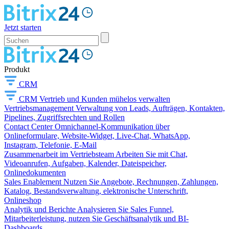
Jetzt starten
Produkt
CRM
CRM
Vertrieb und Kunden mühelos verwalten
Vertriebsmanagement
Verwaltung von Leads, Aufträgen, Kontakten,
Pipelines, Zugriffsrechten und Rollen
Contact Center
Omnichannel-Kommunikation über
Onlineformulare, Website-Widget, Live-Chat, WhatsApp,
Instagram, Telefonie, E-Mail
Zusammenarbeit im Vertriebsteam
Arbeiten Sie mit Chat,
Videoanrufen, Aufgaben, Kalender, Dateispeicher,
Onlinedokumenten
Sales Enablement
Nutzen Sie Angebote, Rechnungen, Zahlungen,
Katalog, Bestandsverwaltung, elektronische Unterschrift,
Onlineshop
Analytik und Berichte
Analysieren Sie Sales Funnel,
Mitarbeiterleistung, nutzen Sie Geschäftsanalytik und BI-
Dashboards