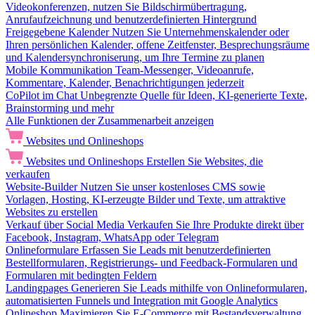
Videokonferenzen, nutzen Sie Bildschirmübertragung,
Anrufaufzeichnung und benutzerdefinierten Hintergrund
Freigegebene Kalender
Nutzen Sie Unternehmenskalender oder
Ihren persönlichen Kalender, offene Zeitfenster, Besprechungsräume
und Kalendersynchroniserung, um Ihre Termine zu planen
Mobile Kommunikation
Team-Messenger, Videoanrufe,
Kommentare, Kalender, Benachrichtigungen jederzeit
CoPilot im Chat
Unbegrenzte Quelle für Ideen, KI-generierte Texte,
Brainstorming und mehr
Alle Funktionen der Zusammenarbeit anzeigen
Websites und Onlineshops
Websites und Onlineshops
Erstellen Sie Websites, die
verkaufen
Website-Builder
Nutzen Sie unser kostenloses CMS sowie
Vorlagen, Hosting, KI-erzeugte Bilder und Texte, um attraktive
Websites zu erstellen
Verkauf über Social Media
Verkaufen Sie Ihre Produkte direkt über
Facebook, Instagram, WhatsApp oder Telegram
Onlineformulare
Erfassen Sie Leads mit benutzerdefinierten
Bestellformularen, Registrierungs- und Feedback-Formularen und
Formularen mit bedingten Feldern
Landingpages
Generieren Sie Leads mithilfe von Onlineformularen,
automatisierten Funnels und Integration mit Google Analytics
Onlineshop
Maximieren Sie E-Commerce mit Bestandsverwaltung,