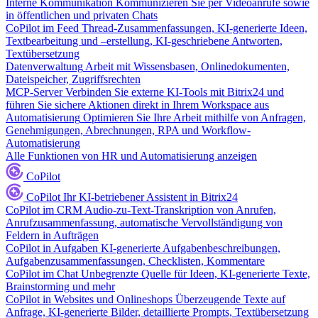
Interne Kommunikation
Kommunizieren Sie per Videoanrufe sowie
in öffentlichen und privaten Chats
CoPilot im Feed
Thread-Zusammenfassungen, KI-generierte Ideen,
Textbearbeitung und –erstellung, KI-geschriebene Antworten,
Textübersetzung
Datenverwaltung
Arbeit mit Wissensbasen, Onlinedokumenten,
Dateispeicher, Zugriffsrechten
MCP-Server
Verbinden Sie externe KI-Tools mit Bitrix24 und
führen Sie sichere Aktionen direkt in Ihrem Workspace aus
Automatisierung
Optimieren Sie Ihre Arbeit mithilfe von Anfragen,
Genehmigungen, Abrechnungen, RPA und Workflow-
Automatisierung
Alle Funktionen von HR und Automatisierung anzeigen
CoPilot
CoPilot
Ihr KI-betriebener Assistent in Bitrix24
CoPilot im CRM
Audio-zu-Text-Transkription von Anrufen,
Anrufzusammenfassung, automatische Vervollständigung von
Feldern in Aufträgen
CoPilot in Aufgaben
KI-generierte Aufgabenbeschreibungen,
Aufgabenzusammenfassungen, Checklisten, Kommentare
CoPilot im Chat
Unbegrenzte Quelle für Ideen, KI-generierte Texte,
Brainstorming und mehr
CoPilot in Websites und Onlineshops
Überzeugende Texte auf
Anfrage, KI-generierte Bilder, detaillierte Prompts, Textübersetzung