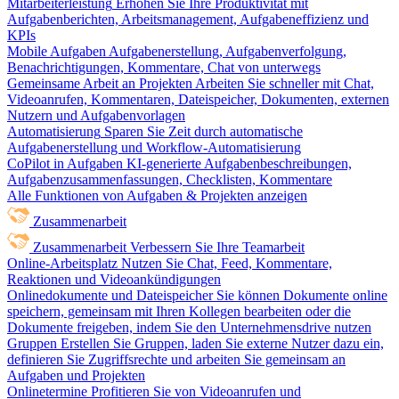
Mitarbeiterleistung
Erhöhen Sie Ihre Produktivität mit
Aufgabenberichten, Arbeitsmanagement, Aufgabeneffizienz und
KPIs
Mobile Aufgaben
Aufgabenerstellung, Aufgabenverfolgung,
Benachrichtigungen, Kommentare, Chat von unterwegs
Gemeinsame Arbeit an Projekten
Arbeiten Sie schneller mit Chat,
Videoanrufen, Kommentaren, Dateispeicher, Dokumenten, externen
Nutzern und Aufgabenvorlagen
Automatisierung
Sparen Sie Zeit durch automatische
Aufgabenerstellung und Workflow-Automatisierung
CoPilot in Aufgaben
KI-generierte Aufgabenbeschreibungen,
Aufgabenzusammenfassungen, Checklisten, Kommentare
Alle Funktionen von Aufgaben & Projekten anzeigen
Zusammenarbeit
Zusammenarbeit
Verbessern Sie Ihre Teamarbeit
Online-Arbeitsplatz
Nutzen Sie Chat, Feed, Kommentare,
Reaktionen und Videoankündigungen
Onlinedokumente und Dateispeicher
Sie können Dokumente online
speichern, gemeinsam mit Ihren Kollegen bearbeiten oder die
Dokumente freigeben, indem Sie den Unternehmensdrive nutzen
Gruppen
Erstellen Sie Gruppen, laden Sie externe Nutzer dazu ein,
definieren Sie Zugriffsrechte und arbeiten Sie gemeinsam an
Aufgaben und Projekten
Onlinetermine
Profitieren Sie von Videoanrufen und