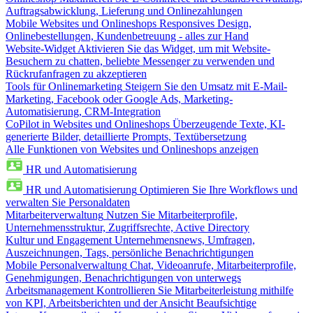
Auftragsabwicklung, Lieferung und Onlinezahlungen
Mobile Websites und Onlineshops
Responsives Design,
Onlinebestellungen, Kundenbetreuung - alles zur Hand
Website-Widget
Aktivieren Sie das Widget, um mit Website-
Besuchern zu chatten, beliebte Messenger zu verwenden und
Rückrufanfragen zu akzeptieren
Tools für Onlinemarketing
Steigern Sie den Umsatz mit E-Mail-
Marketing, Facebook oder Google Ads, Marketing-
Automatisierung, CRM-Integration
CoPilot in Websites und Onlineshops
Überzeugende Texte, KI-
generierte Bilder, detaillierte Prompts, Textübersetzung
Alle Funktionen von Websites und Onlineshops anzeigen
HR und Automatisierung
HR und Automatisierung
Optimieren Sie Ihre Workflows und
verwalten Sie Personaldaten
Mitarbeiterverwaltung
Nutzen Sie Mitarbeiterprofile,
Unternehmensstruktur, Zugriffsrechte, Active Directory
Kultur und Engagement
Unternehmensnews, Umfragen,
Auszeichnungen, Tags, persönliche Benachrichtigungen
Mobile Personalverwaltung
Chat, Videoanrufe, Mitarbeiterprofile,
Genehmigungen, Benachrichtigungen von unterwegs
Arbeitsmanagement
Kontrollieren Sie Mitarbeiterleistung mithilfe
von KPI, Arbeitsberichten und der Ansicht Beaufsichtige