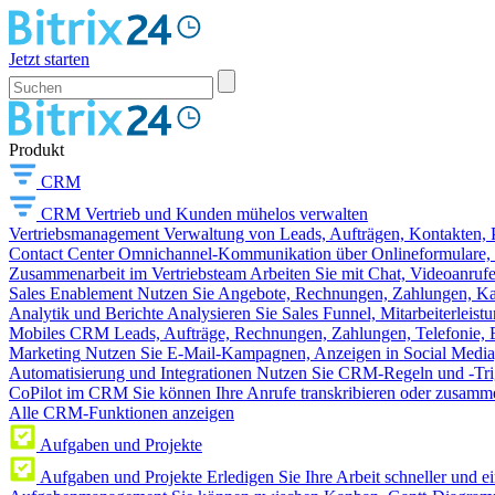
Jetzt starten
Produkt
CRM
CRM
Vertrieb und Kunden mühelos verwalten
Vertriebsmanagement
Verwaltung von Leads, Aufträgen, Kontakten, P
Contact Center
Omnichannel-Kommunikation über Onlineformulare, W
Zusammenarbeit im Vertriebsteam
Arbeiten Sie mit Chat, Videoanruf
Sales Enablement
Nutzen Sie Angebote, Rechnungen, Zahlungen, Kata
Analytik und Berichte
Analysieren Sie Sales Funnel, Mitarbeiterleis
Mobiles CRM
Leads, Aufträge, Rechnungen, Zahlungen, Telefonie, 
Marketing
Nutzen Sie E-Mail-Kampagnen, Anzeigen in Social Media
Automatisierung und Integrationen
Nutzen Sie CRM-Regeln und -Trig
CoPilot im CRM
Sie können Ihre Anrufe transkribieren oder zusamme
Alle CRM-Funktionen anzeigen
Aufgaben und Projekte
Aufgaben und Projekte
Erledigen Sie Ihre Arbeit schneller und e