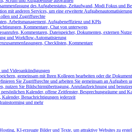
m, Scrum und Aufgabenliste auswählen
usammenfassung des Aufgabenstatus, Zeitaufwand, Modi Fokus und Bea
tion mit anderen Services, um eine erweiterte Aufgabenautomatisierung
ollen und Zugriffsrechte
chten, Arbeitsmanagement, Aufgabeneffizienz und KPIs
ichtigungen, Kommentare, Chat von unterwegs
Videoanrufen, Kommentaren, Dateispeicher, Dokumenten, externen Nutz
llung und Workflow-Automatisierung
benzusammenfassungen, Checklisten, Kommentare
n und Videoankündigungen
eichern, gemeinsam mit Ihren Kollegen bearbeiten oder die Dokument
definieren Sie Zugriffsrechte und arbeiten Sie gemeinsam an Aufgaben u
n, nutzen Sie Bildschirmübertragung, Anrufaufzeichnung und benutzer
persönlichen Kalender, offene Zeitfenster, Besprechungsräume und K
Kalender, Benachrichtigungen jederzeit
 Brainstorming und mehr
sting, KI-erzeugte Bilder und Texte, um attraktive Websites zu erstel