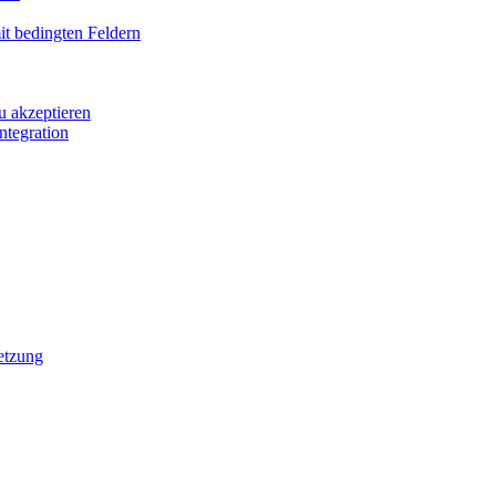
it bedingten Feldern
u akzeptieren
ntegration
etzung