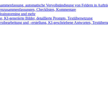
sammenfassung, automatische Vervollständigung von Feldern in Auftr
benzusammenfassungen, Checklisten, Kommentare
 Brainstorming und mehr
 KI-generierte Bilder, detaillierte Prompts, Textübersetzung
xtbearbeitung und –erstellung, KI-geschriebene Antworten, Textübers