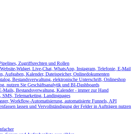
ipelines, Zugriffsrechten und Rollen
ebsite-Widget, Live-Chat, WhatsApp, Instagram, Telefonie, E-Mail
en, Aufgaben, Kalender, Dateispeicher, Onlinedokumenten
log, Bestandsverwaltung, elektronische Unterschrift, Onlineshop
tung, nutzen Sie Geschäftsanalytik und BI-Dashboards
E-Mails, Bestandsverwaltung, Kalender - immer zur Hand
, SMS, Telemarketing, Landingpages
ger, Workflow-Automatisierung, automatisierte Funnels, API
nfassen lassen und Vervollständigung der Felder in Aufträgen nutzen
infacher