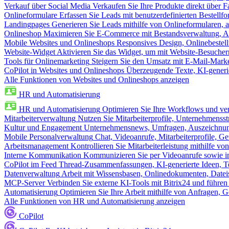
Verkauf über Social Media
Verkaufen Sie Ihre Produkte direkt über
Onlineformulare
Erfassen Sie Leads mit benutzerdefinierten Bestell
Landingpages
Generieren Sie Leads mithilfe von Onlineformularen, a
Onlineshop
Maximieren Sie E-Commerce mit Bestandsverwaltung, Au
Mobile Websites und Onlineshops
Responsives Design, Onlinebestel
Website-Widget
Aktivieren Sie das Widget, um mit Website-Besucher
Tools für Onlinemarketing
Steigern Sie den Umsatz mit E-Mail-Mark
CoPilot in Websites und Onlineshops
Überzeugende Texte, KI-generier
Alle Funktionen von Websites und Onlineshops anzeigen
HR und Automatisierung
HR und Automatisierung
Optimieren Sie Ihre Workflows und ver
Mitarbeiterverwaltung
Nutzen Sie Mitarbeiterprofile, Unternehmensstr
Kultur und Engagement
Unternehmensnews, Umfragen, Auszeichnung
Mobile Personalverwaltung
Chat, Videoanrufe, Mitarbeiterprofile,
Arbeitsmanagement
Kontrollieren Sie Mitarbeiterleistung mithilfe vo
Interne Kommunikation
Kommunizieren Sie per Videoanrufe sowie in
CoPilot im Feed
Thread-Zusammenfassungen, KI-generierte Ideen, Te
Datenverwaltung
Arbeit mit Wissensbasen, Onlinedokumenten, Dateis
MCP-Server
Verbinden Sie externe KI-Tools mit Bitrix24 und führen
Automatisierung
Optimieren Sie Ihre Arbeit mithilfe von Anfrage
Alle Funktionen von HR und Automatisierung anzeigen
CoPilot