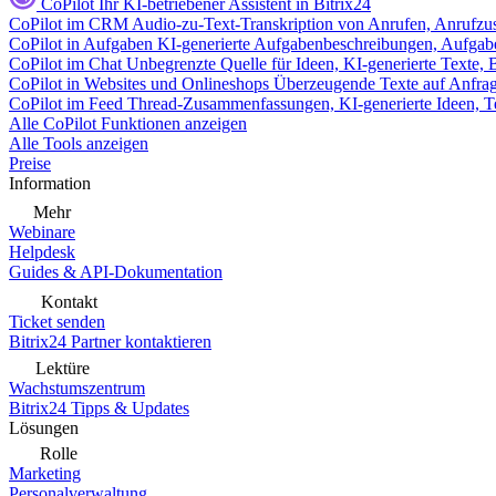
CoPilot
Ihr KI-betriebener Assistent in Bitrix24
CoPilot im CRM
Audio-zu-Text-Transkription von Anrufen, Anrufzu
CoPilot in Aufgaben
KI-generierte Aufgabenbeschreibungen, Aufga
CoPilot im Chat
Unbegrenzte Quelle für Ideen, KI-generierte Texte,
CoPilot in Websites und Onlineshops
Überzeugende Texte auf Anfrage,
CoPilot im Feed
Thread-Zusammenfassungen, KI-generierte Ideen, Te
Alle CoPilot Funktionen anzeigen
Alle Tools anzeigen
Preise
Information
Mehr
Webinare
Helpdesk
Guides & API-Dokumentation
Kontakt
Ticket senden
Bitrix24 Partner kontaktieren
Lektüre
Wachstumszentrum
Bitrix24 Tipps & Updates
Lösungen
Rolle
Marketing
Personalverwaltung