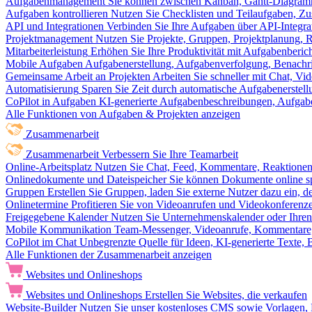
Aufgabenmanagement
Sie können zwischen Kanban, Gantt-Diagram
Aufgaben kontrollieren
Nutzen Sie Checklisten und Teilaufgaben, Z
API und Integrationen
Verbinden Sie Ihre Aufgaben über API-Integra
Projektmanagement
Nutzen Sie Projekte, Gruppen, Projektplanung, R
Mitarbeiterleistung
Erhöhen Sie Ihre Produktivität mit Aufgabenberi
Mobile Aufgaben
Aufgabenerstellung, Aufgabenverfolgung, Benachr
Gemeinsame Arbeit an Projekten
Arbeiten Sie schneller mit Chat, 
Automatisierung
Sparen Sie Zeit durch automatische Aufgabenerste
CoPilot in Aufgaben
KI-generierte Aufgabenbeschreibungen, Aufga
Alle Funktionen von Aufgaben & Projekten anzeigen
Zusammenarbeit
Zusammenarbeit
Verbessern Sie Ihre Teamarbeit
Online-Arbeitsplatz
Nutzen Sie Chat, Feed, Kommentare, Reaktione
Onlinedokumente und Dateispeicher
Sie können Dokumente online sp
Gruppen
Erstellen Sie Gruppen, laden Sie externe Nutzer dazu ein, 
Onlinetermine
Profitieren Sie von Videoanrufen und Videokonferenze
Freigegebene Kalender
Nutzen Sie Unternehmenskalender oder Ihren 
Mobile Kommunikation
Team-Messenger, Videoanrufe, Kommentare, 
CoPilot im Chat
Unbegrenzte Quelle für Ideen, KI-generierte Texte,
Alle Funktionen der Zusammenarbeit anzeigen
Websites und Onlineshops
Websites und Onlineshops
Erstellen Sie Websites, die verkaufen
Website-Builder
Nutzen Sie unser kostenloses CMS sowie Vorlagen, Ho