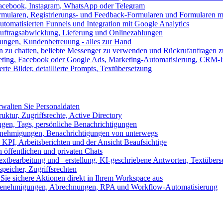
 Facebook, Instagram, WhatsApp oder Telegram
formularen, Registrierungs- und Feedback-Formularen und Formularen m
utomatisierten Funnels und Integration mit Google Analytics
ftragsabwicklung, Lieferung und Onlinezahlungen
lungen, Kundenbetreuung - alles zur Hand
n zu chatten, beliebte Messenger zu verwenden und Rückrufanfragen z
eting, Facebook oder Google Ads, Marketing-Automatisierung, CRM-I
te Bilder, detaillierte Prompts, Textübersetzung
walten Sie Personaldaten
uktur, Zugriffsrechte, Active Directory
en, Tags, persönliche Benachrichtigungen
 Genehmigungen, Benachrichtigungen von unterwegs
n KPI, Arbeitsberichten und der Ansicht Beaufsichtige
 öffentlichen und privaten Chats
xtbearbeitung und –erstellung, KI-geschriebene Antworten, Textübers
peicher, Zugriffsrechten
 Sie sichere Aktionen direkt in Ihrem Workspace aus
n, Genehmigungen, Abrechnungen, RPA und Workflow-Automatisierung