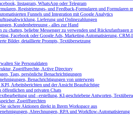
 Facebook, Instagram, WhatsApp oder Telegram
formularen, Registrierungs- und Feedback-Formularen und Formularen m
utomatisierten Funnels und Integration mit Google Analytics
ftragsabwicklung, Lieferung und Onlinezahlungen
lungen, Kundenbetreuung - alles zur Hand
n zu chatten, beliebte Messenger zu verwenden und Rückrufanfragen z
eting, Facebook oder Google Ads, Marketing-Automatisierung, CRM-I
te Bilder, detaillierte Prompts, Textübersetzung
walten Sie Personaldaten
uktur, Zugriffsrechte, Active Directory
en, Tags, persönliche Benachrichtigungen
 Genehmigungen, Benachrichtigungen von unterwegs
n KPI, Arbeitsberichten und der Ansicht Beaufsichtige
 öffentlichen und privaten Chats
xtbearbeitung und –erstellung, KI-geschriebene Antworten, Textübers
peicher, Zugriffsrechten
 Sie sichere Aktionen direkt in Ihrem Workspace aus
n, Genehmigungen, Abrechnungen, RPA und Workflow-Automatisierung