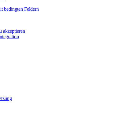
it bedingten Feldern
u akzeptieren
ntegration
etzung