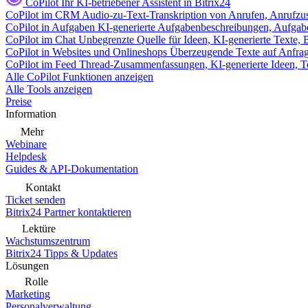
CoPilot
Ihr KI-betriebener Assistent in Bitrix24
CoPilot im CRM
Audio-zu-Text-Transkription von Anrufen, Anrufzu
CoPilot in Aufgaben
KI-generierte Aufgabenbeschreibungen, Aufga
CoPilot im Chat
Unbegrenzte Quelle für Ideen, KI-generierte Texte,
CoPilot in Websites und Onlineshops
Überzeugende Texte auf Anfrage,
CoPilot im Feed
Thread-Zusammenfassungen, KI-generierte Ideen, Te
Alle CoPilot Funktionen anzeigen
Alle Tools anzeigen
Preise
Information
Mehr
Webinare
Helpdesk
Guides & API-Dokumentation
Kontakt
Ticket senden
Bitrix24 Partner kontaktieren
Lektüre
Wachstumszentrum
Bitrix24 Tipps & Updates
Lösungen
Rolle
Marketing
Personalverwaltung