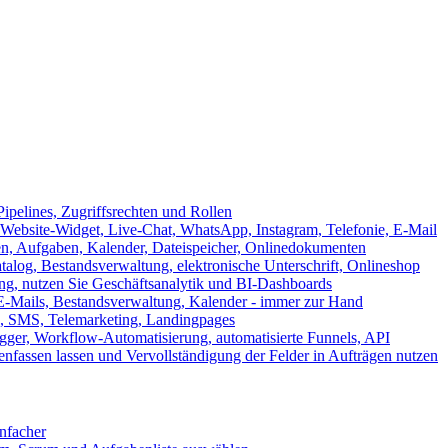
ipelines, Zugriffsrechten und Rollen
ebsite-Widget, Live-Chat, WhatsApp, Instagram, Telefonie, E-Mail
en, Aufgaben, Kalender, Dateispeicher, Onlinedokumenten
log, Bestandsverwaltung, elektronische Unterschrift, Onlineshop
tung, nutzen Sie Geschäftsanalytik und BI-Dashboards
E-Mails, Bestandsverwaltung, Kalender - immer zur Hand
, SMS, Telemarketing, Landingpages
ger, Workflow-Automatisierung, automatisierte Funnels, API
nfassen lassen und Vervollständigung der Felder in Aufträgen nutzen
infacher