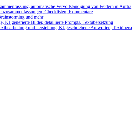
sammenfassung, automatische Vervollständigung von Feldern in Auftr
benzusammenfassungen, Checklisten, Kommentare
 Brainstorming und mehr
 KI-generierte Bilder, detaillierte Prompts, Textübersetzung
xtbearbeitung und –erstellung, KI-geschriebene Antworten, Textübers