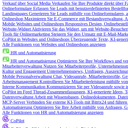
Verkauf über Social Media
Verkaufen Sie Ihre Produkte direkt über
Onlineformulare
Erfassen Sie Leads mit benutzerdefinierten Bestell
Landingpages
Generieren Sie Leads mithilfe von Onlineformularen, a
Onlineshop
Maximieren Sie E-Commerce mit Bestandsverwaltung, Au
Mobile Websites und Onlineshops
Responsives Design, Onlinebestel
Website-Widget
Aktivieren Sie das Widget, um mit Website-Besucher
Tools für Onlinemarketing
Steigern Sie den Umsatz mit E-Mail-Mark
CoPilot in Websites und Onlineshops
Überzeugende Texte, KI-generier
Alle Funktionen von Websites und Onlineshops anzeigen
HR und Automatisierung
HR und Automatisierung
Optimieren Sie Ihre Workflows und ver
Mitarbeiterverwaltung
Nutzen Sie Mitarbeiterprofile, Unternehmensstr
Kultur und Engagement
Unternehmensnews, Umfragen, Auszeichnung
Mobile Personalverwaltung
Chat, Videoanrufe, Mitarbeiterprofile,
Arbeitsmanagement
Kontrollieren Sie Mitarbeiterleistung mithilfe vo
Interne Kommunikation
Kommunizieren Sie per Videoanrufe sowie in
CoPilot im Feed
Thread-Zusammenfassungen, KI-generierte Ideen, Te
Datenverwaltung
Arbeit mit Wissensbasen, Onlinedokumenten, Dateis
MCP-Server
Verbinden Sie externe KI-Tools mit Bitrix24 und führen
Automatisierung
Optimieren Sie Ihre Arbeit mithilfe von Anfrage
Alle Funktionen von HR und Automatisierung anzeigen
CoPilot