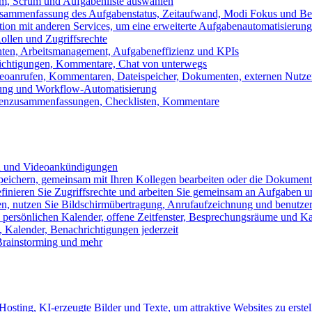
m, Scrum und Aufgabenliste auswählen
usammenfassung des Aufgabenstatus, Zeitaufwand, Modi Fokus und Bea
tion mit anderen Services, um eine erweiterte Aufgabenautomatisierung
ollen und Zugriffsrechte
chten, Arbeitsmanagement, Aufgabeneffizienz und KPIs
ichtigungen, Kommentare, Chat von unterwegs
Videoanrufen, Kommentaren, Dateispeicher, Dokumenten, externen Nutz
llung und Workflow-Automatisierung
benzusammenfassungen, Checklisten, Kommentare
n und Videoankündigungen
eichern, gemeinsam mit Ihren Kollegen bearbeiten oder die Dokument
definieren Sie Zugriffsrechte und arbeiten Sie gemeinsam an Aufgaben u
n, nutzen Sie Bildschirmübertragung, Anrufaufzeichnung und benutzer
persönlichen Kalender, offene Zeitfenster, Besprechungsräume und K
Kalender, Benachrichtigungen jederzeit
 Brainstorming und mehr
sting, KI-erzeugte Bilder und Texte, um attraktive Websites zu erstel