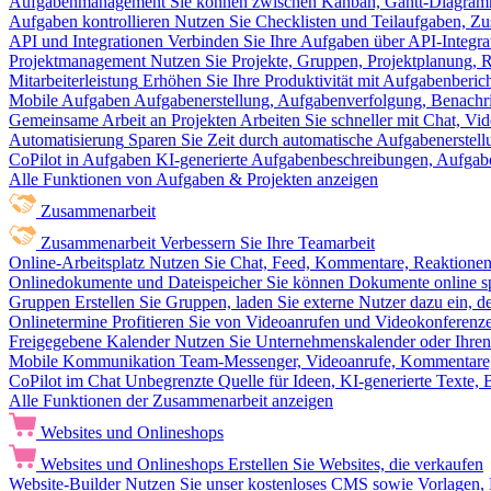
Aufgabenmanagement
Sie können zwischen Kanban, Gantt-Diagram
Aufgaben kontrollieren
Nutzen Sie Checklisten und Teilaufgaben, Z
API und Integrationen
Verbinden Sie Ihre Aufgaben über API-Integra
Projektmanagement
Nutzen Sie Projekte, Gruppen, Projektplanung, R
Mitarbeiterleistung
Erhöhen Sie Ihre Produktivität mit Aufgabenberi
Mobile Aufgaben
Aufgabenerstellung, Aufgabenverfolgung, Benachr
Gemeinsame Arbeit an Projekten
Arbeiten Sie schneller mit Chat, 
Automatisierung
Sparen Sie Zeit durch automatische Aufgabenerste
CoPilot in Aufgaben
KI-generierte Aufgabenbeschreibungen, Aufga
Alle Funktionen von Aufgaben & Projekten anzeigen
Zusammenarbeit
Zusammenarbeit
Verbessern Sie Ihre Teamarbeit
Online-Arbeitsplatz
Nutzen Sie Chat, Feed, Kommentare, Reaktione
Onlinedokumente und Dateispeicher
Sie können Dokumente online sp
Gruppen
Erstellen Sie Gruppen, laden Sie externe Nutzer dazu ein, 
Onlinetermine
Profitieren Sie von Videoanrufen und Videokonferenze
Freigegebene Kalender
Nutzen Sie Unternehmenskalender oder Ihren 
Mobile Kommunikation
Team-Messenger, Videoanrufe, Kommentare, 
CoPilot im Chat
Unbegrenzte Quelle für Ideen, KI-generierte Texte,
Alle Funktionen der Zusammenarbeit anzeigen
Websites und Onlineshops
Websites und Onlineshops
Erstellen Sie Websites, die verkaufen
Website-Builder
Nutzen Sie unser kostenloses CMS sowie Vorlagen, Ho