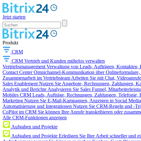
Jetzt starten
Produkt
CRM
CRM
Vertrieb und Kunden mühelos verwalten
Vertriebsmanagement
Verwaltung von Leads, Aufträgen, Kontakten, P
Contact Center
Omnichannel-Kommunikation über Onlineformulare, W
Zusammenarbeit im Vertriebsteam
Arbeiten Sie mit Chat, Videoanruf
Sales Enablement
Nutzen Sie Angebote, Rechnungen, Zahlungen, Kata
Analytik und Berichte
Analysieren Sie Sales Funnel, Mitarbeiterleis
Mobiles CRM
Leads, Aufträge, Rechnungen, Zahlungen, Telefonie, 
Marketing
Nutzen Sie E-Mail-Kampagnen, Anzeigen in Social Media
Automatisierung und Integrationen
Nutzen Sie CRM-Regeln und -Trig
CoPilot im CRM
Sie können Ihre Anrufe transkribieren oder zusamme
Alle CRM-Funktionen anzeigen
Aufgaben und Projekte
Aufgaben und Projekte
Erledigen Sie Ihre Arbeit schneller und e