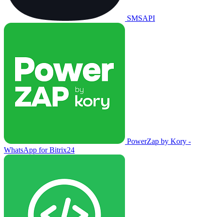
SMSAPI
PowerZap by Kory -
WhatsApp for Bitrix24