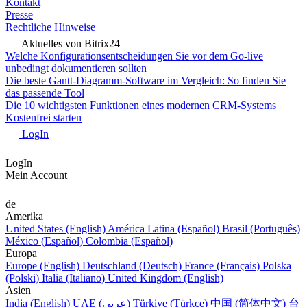
Kontakt
Presse
Rechtliche Hinweise
Aktuelles von Bitrix24
Welche Konfigurationsentscheidungen Sie vor dem Go-live
unbedingt dokumentieren sollten
Die beste Gantt-Diagramm-Software im Vergleich: So finden Sie
das passende Tool
Die 10 wichtigsten Funktionen eines modernen CRM-Systems
Kostenfrei starten
LogIn
LogIn
Mein Account
de
Amerika
United States (English)
América Latina (Español)
Brasil (Português)
México (Español)
Colombia (Español)
Europa
Europe (English)
Deutschland (Deutsch)
France (Français)
Polska
(Polski)
Italia (Italiano)
United Kingdom (English)
Asien
India (English)
UAE (عربي)
Türkiye (Türkçe)
中国 (简体中文)
台