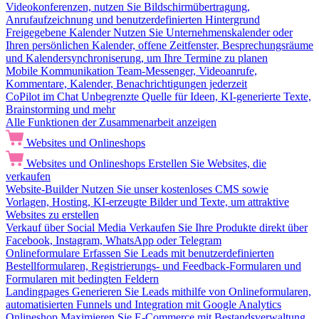
Videokonferenzen, nutzen Sie Bildschirmübertragung,
Anrufaufzeichnung und benutzerdefinierten Hintergrund
Freigegebene Kalender
Nutzen Sie Unternehmenskalender oder
Ihren persönlichen Kalender, offene Zeitfenster, Besprechungsräume
und Kalendersynchroniserung, um Ihre Termine zu planen
Mobile Kommunikation
Team-Messenger, Videoanrufe,
Kommentare, Kalender, Benachrichtigungen jederzeit
CoPilot im Chat
Unbegrenzte Quelle für Ideen, KI-generierte Texte,
Brainstorming und mehr
Alle Funktionen der Zusammenarbeit anzeigen
Websites und Onlineshops
Websites und Onlineshops
Erstellen Sie Websites, die
verkaufen
Website-Builder
Nutzen Sie unser kostenloses CMS sowie
Vorlagen, Hosting, KI-erzeugte Bilder und Texte, um attraktive
Websites zu erstellen
Verkauf über Social Media
Verkaufen Sie Ihre Produkte direkt über
Facebook, Instagram, WhatsApp oder Telegram
Onlineformulare
Erfassen Sie Leads mit benutzerdefinierten
Bestellformularen, Registrierungs- und Feedback-Formularen und
Formularen mit bedingten Feldern
Landingpages
Generieren Sie Leads mithilfe von Onlineformularen,
automatisierten Funnels und Integration mit Google Analytics
Onlineshop
Maximieren Sie E-Commerce mit Bestandsverwaltung,