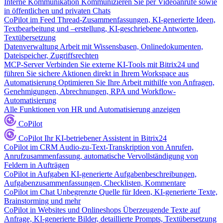
Interne Kommunikation
Kommunizieren Sie per Videoanrufe sowie
in öffentlichen und privaten Chats
CoPilot im Feed
Thread-Zusammenfassungen, KI-generierte Ideen,
Textbearbeitung und –erstellung, KI-geschriebene Antworten,
Textübersetzung
Datenverwaltung
Arbeit mit Wissensbasen, Onlinedokumenten,
Dateispeicher, Zugriffsrechten
MCP-Server
Verbinden Sie externe KI-Tools mit Bitrix24 und
führen Sie sichere Aktionen direkt in Ihrem Workspace aus
Automatisierung
Optimieren Sie Ihre Arbeit mithilfe von Anfragen,
Genehmigungen, Abrechnungen, RPA und Workflow-
Automatisierung
Alle Funktionen von HR und Automatisierung anzeigen
CoPilot
CoPilot
Ihr KI-betriebener Assistent in Bitrix24
CoPilot im CRM
Audio-zu-Text-Transkription von Anrufen,
Anrufzusammenfassung, automatische Vervollständigung von
Feldern in Aufträgen
CoPilot in Aufgaben
KI-generierte Aufgabenbeschreibungen,
Aufgabenzusammenfassungen, Checklisten, Kommentare
CoPilot im Chat
Unbegrenzte Quelle für Ideen, KI-generierte Texte,
Brainstorming und mehr
CoPilot in Websites und Onlineshops
Überzeugende Texte auf
Anfrage, KI-generierte Bilder, detaillierte Prompts, Textübersetzung