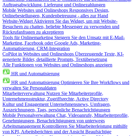
Auftragsabwicklung, Lieferung und Onlinezahlungen
Mobile Websites und Onlineshops
Responsives Design,
Onlinebestellungen, Kundenbetreuung - alles zur Hand
Website-Widget
Aktivieren Sie das Widget, um mit Website-
Besuchern zu chatten, beliebte Messenger zu verwenden und
Rückrufanfragen zu akzeptieren
Tools für Onlinemarketing
Steigern Sie den Umsatz mit E-Mail-
Marketing, Facebook oder Google Ads, Marketing-
Automatisierung, CRM-Integration
CoPilot in Websites und Onlineshops
Überzeugende Texte, KI-
generierte Bilder, detaillierte Prompts, Textübersetzung
Alle Funktionen von Websites und Onlineshops anzeigen
HR und Automatisierung
HR und Automatisierung
Optimieren Sie Ihre Workflows und
verwalten Sie Personaldaten
Mitarbeiterverwaltung
Nutzen Sie Mitarbeiterprofile,
Unternehmensstruktur, Zugriffsrechte, Active Directory
Kultur und Engagement
Unternehmensnews, Umfragen,
Auszeichnungen, Tags, persönliche Benachrichtigungen
Mobile Personalverwaltung
Chat, Videoanrufe, Mitarbeiterprofile,
Genehmigungen, Benachrichtigungen von unterwegs
Arbeitsmanagement
Kontrollieren Sie Mitarbeiterleistung mithilfe
von KPI, Arbeitsberichten und der Ansicht Beaufsichtige