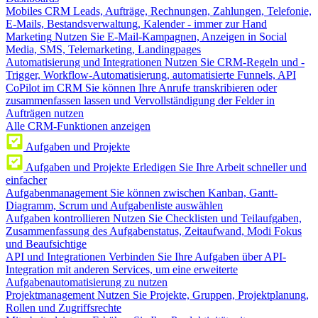
Mobiles CRM
Leads, Aufträge, Rechnungen, Zahlungen, Telefonie,
E-Mails, Bestandsverwaltung, Kalender - immer zur Hand
Marketing
Nutzen Sie E-Mail-Kampagnen, Anzeigen in Social
Media, SMS, Telemarketing, Landingpages
Automatisierung und Integrationen
Nutzen Sie CRM-Regeln und -
Trigger, Workflow-Automatisierung, automatisierte Funnels, API
CoPilot im CRM
Sie können Ihre Anrufe transkribieren oder
zusammenfassen lassen und Vervollständigung der Felder in
Aufträgen nutzen
Alle CRM-Funktionen anzeigen
Aufgaben und Projekte
Aufgaben und Projekte
Erledigen Sie Ihre Arbeit schneller und
einfacher
Aufgabenmanagement
Sie können zwischen Kanban, Gantt-
Diagramm, Scrum und Aufgabenliste auswählen
Aufgaben kontrollieren
Nutzen Sie Checklisten und Teilaufgaben,
Zusammenfassung des Aufgabenstatus, Zeitaufwand, Modi Fokus
und Beaufsichtige
API und Integrationen
Verbinden Sie Ihre Aufgaben über API-
Integration mit anderen Services, um eine erweiterte
Aufgabenautomatisierung zu nutzen
Projektmanagement
Nutzen Sie Projekte, Gruppen, Projektplanung,
Rollen und Zugriffsrechte