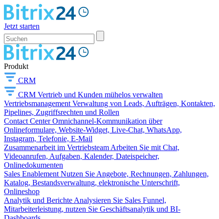
Jetzt starten
Produkt
CRM
CRM
Vertrieb und Kunden mühelos verwalten
Vertriebsmanagement
Verwaltung von Leads, Aufträgen, Kontakten,
Pipelines, Zugriffsrechten und Rollen
Contact Center
Omnichannel-Kommunikation über
Onlineformulare, Website-Widget, Live-Chat, WhatsApp,
Instagram, Telefonie, E-Mail
Zusammenarbeit im Vertriebsteam
Arbeiten Sie mit Chat,
Videoanrufen, Aufgaben, Kalender, Dateispeicher,
Onlinedokumenten
Sales Enablement
Nutzen Sie Angebote, Rechnungen, Zahlungen,
Katalog, Bestandsverwaltung, elektronische Unterschrift,
Onlineshop
Analytik und Berichte
Analysieren Sie Sales Funnel,
Mitarbeiterleistung, nutzen Sie Geschäftsanalytik und BI-
Dashboards