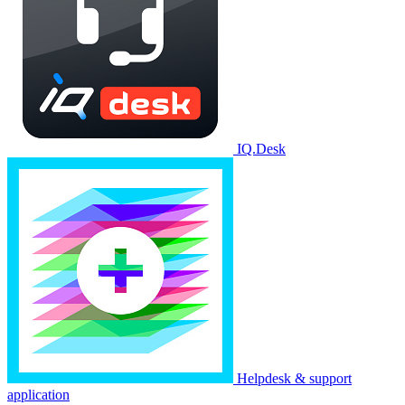
IQ.Desk
Helpdesk & support
application