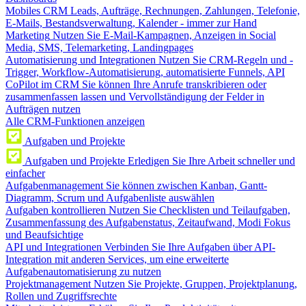
Mobiles CRM
Leads, Aufträge, Rechnungen, Zahlungen, Telefonie,
E-Mails, Bestandsverwaltung, Kalender - immer zur Hand
Marketing
Nutzen Sie E-Mail-Kampagnen, Anzeigen in Social
Media, SMS, Telemarketing, Landingpages
Automatisierung und Integrationen
Nutzen Sie CRM-Regeln und -
Trigger, Workflow-Automatisierung, automatisierte Funnels, API
CoPilot im CRM
Sie können Ihre Anrufe transkribieren oder
zusammenfassen lassen und Vervollständigung der Felder in
Aufträgen nutzen
Alle CRM-Funktionen anzeigen
Aufgaben und Projekte
Aufgaben und Projekte
Erledigen Sie Ihre Arbeit schneller und
einfacher
Aufgabenmanagement
Sie können zwischen Kanban, Gantt-
Diagramm, Scrum und Aufgabenliste auswählen
Aufgaben kontrollieren
Nutzen Sie Checklisten und Teilaufgaben,
Zusammenfassung des Aufgabenstatus, Zeitaufwand, Modi Fokus
und Beaufsichtige
API und Integrationen
Verbinden Sie Ihre Aufgaben über API-
Integration mit anderen Services, um eine erweiterte
Aufgabenautomatisierung zu nutzen
Projektmanagement
Nutzen Sie Projekte, Gruppen, Projektplanung,
Rollen und Zugriffsrechte