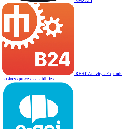
SMSAPI
REST Activity - Expands
business process capabilities