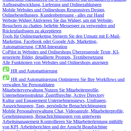
Auftragsabwicklung, Lieferung und Onlinezahlungen
Mobile Websites und Onlineshops
Responsives Design,
Onlinebestellungen, Kundenbetreuung - alles zur Hand
Website-Widget
Aktivieren Sie das Widget, um mit Website-
Besuchern zu chatten, beliebte Messenger zu verwenden und
Rückrufanfragen zu akzeptieren
Tools für Onlinemarketing
Steigern Sie den Umsatz mit E-Mail-
Marketing, Facebook oder Google Ads, Marketing-
Automatisierung, CRM-Integration
CoPilot in Websites und Onlineshops
Überzeugende Texte, KI-
generierte Bilder, detaillierte Prompts, Textübersetzung
Alle Funktionen von Websites und Onlineshops anzeigen
HR und Automatisierung
HR und Automatisierung
Optimieren Sie Ihre Workflows und
verwalten Sie Personaldaten
Mitarbeiterverwaltung
Nutzen Sie Mitarbeiterprofile,
Unternehmensstruktur, Zugriffsrechte, Active Directory
Kultur und Engagement
Unternehmensnews, Umfragen,
Auszeichnungen, Tags, persönliche Benachrichtigungen
Mobile Personalverwaltung
Chat, Videoanrufe, Mitarbeiterprofile,
Genehmigungen, Benachrichtigungen von unterwegs
Arbeitsmanagement
Kontrollieren Sie Mitarbeiterleistung mithilfe
von KPI, Arbeitsberichten und der Ansicht Beaufsichtige