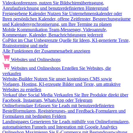
Videokonferenzen, nutzen Sie Bildschirmübertragung,
Anrufaufzeichnung und benutzerdefinierten Hintergrund
Freigegebene Kalender
Nutzen Sie Unternehmenskalender oder
Ihren persönlichen Kalender, offene Zeitfenster, Besprechungsräume
und Kalendersynchroniserung, um Ihre Termine zu planen
Mobile Kommunikation
Team-Messenger, Videoanrufe,
Kommentare, Kalender, Benachrichtigungen jederzeit
CoPilot im Chat
Unbegrenzte Quelle für Ideen, KI-generierte Texte,
Brainstorming und mehr
Alle Funktionen der Zusammenarbeit anzeigen
Websites und Onlineshops
Websites und Onlineshops
Erstellen Sie Websites, die
verkaufen
Website-Builder
Nutzen Sie unser kostenloses CMS sowie
Vorlagen, Hosting, KI-erzeugte Bilder und Texte, um attraktive
Websites zu erstellen
Verkauf über Social Media
Verkaufen Sie Ihre Produkte direkt über
Facebook, Instagram, WhatsApp oder Telegram
Onlineformulare
Erfassen Sie Leads mit benutzerdefinierten
Bestellformularen, Registrierungs- und Feedback-Formularen und
Formularen mit bedingten Feldern
Landingpages
Generieren Sie Leads mithilfe von Onlineformularen,
automatisierten Funnels und Integration mit Google Analytics
Onlineshop
Maximieren Sie E-Commerce mit Bestandsverwaltung,