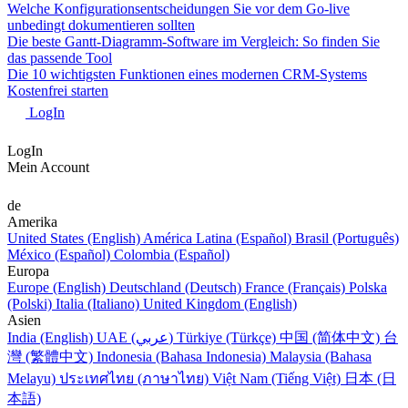
Welche Konfigurationsentscheidungen Sie vor dem Go-live
unbedingt dokumentieren sollten
Die beste Gantt-Diagramm-Software im Vergleich: So finden Sie
das passende Tool
Die 10 wichtigsten Funktionen eines modernen CRM-Systems
Kostenfrei starten
LogIn
LogIn
Mein Account
de
Amerika
United States (English)
América Latina (Español)
Brasil (Português)
México (Español)
Colombia (Español)
Europa
Europe (English)
Deutschland (Deutsch)
France (Français)
Polska
(Polski)
Italia (Italiano)
United Kingdom (English)
Asien
India (English)
UAE (عربي)
Türkiye (Türkçe)
中国 (简体中文)
台
灣 (繁體中文)
Indonesia (Bahasa Indonesia)
Malaysia (Bahasa
Melayu)
ประเทศไทย (ภาษาไทย)
Việt Nam (Tiếng Việt)
日本 (日
本語)