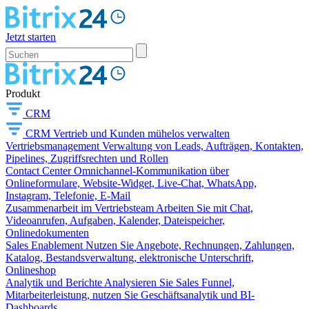
Jetzt starten
Produkt
CRM
CRM
Vertrieb und Kunden mühelos verwalten
Vertriebsmanagement
Verwaltung von Leads, Aufträgen, Kontakten,
Pipelines, Zugriffsrechten und Rollen
Contact Center
Omnichannel-Kommunikation über
Onlineformulare, Website-Widget, Live-Chat, WhatsApp,
Instagram, Telefonie, E-Mail
Zusammenarbeit im Vertriebsteam
Arbeiten Sie mit Chat,
Videoanrufen, Aufgaben, Kalender, Dateispeicher,
Onlinedokumenten
Sales Enablement
Nutzen Sie Angebote, Rechnungen, Zahlungen,
Katalog, Bestandsverwaltung, elektronische Unterschrift,
Onlineshop
Analytik und Berichte
Analysieren Sie Sales Funnel,
Mitarbeiterleistung, nutzen Sie Geschäftsanalytik und BI-
Dashboards