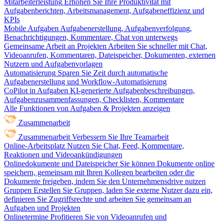
Mitarbeiterleistung
Erhöhen Sie Ihre Produktivität mit
Aufgabenberichten, Arbeitsmanagement, Aufgabeneffizienz und
KPIs
Mobile Aufgaben
Aufgabenerstellung, Aufgabenverfolgung,
Benachrichtigungen, Kommentare, Chat von unterwegs
Gemeinsame Arbeit an Projekten
Arbeiten Sie schneller mit Chat,
Videoanrufen, Kommentaren, Dateispeicher, Dokumenten, externen
Nutzern und Aufgabenvorlagen
Automatisierung
Sparen Sie Zeit durch automatische
Aufgabenerstellung und Workflow-Automatisierung
CoPilot in Aufgaben
KI-generierte Aufgabenbeschreibungen,
Aufgabenzusammenfassungen, Checklisten, Kommentare
Alle Funktionen von Aufgaben & Projekten anzeigen
Zusammenarbeit
Zusammenarbeit
Verbessern Sie Ihre Teamarbeit
Online-Arbeitsplatz
Nutzen Sie Chat, Feed, Kommentare,
Reaktionen und Videoankündigungen
Onlinedokumente und Dateispeicher
Sie können Dokumente online
speichern, gemeinsam mit Ihren Kollegen bearbeiten oder die
Dokumente freigeben, indem Sie den Unternehmensdrive nutzen
Gruppen
Erstellen Sie Gruppen, laden Sie externe Nutzer dazu ein,
definieren Sie Zugriffsrechte und arbeiten Sie gemeinsam an
Aufgaben und Projekten
Onlinetermine
Profitieren Sie von Videoanrufen und