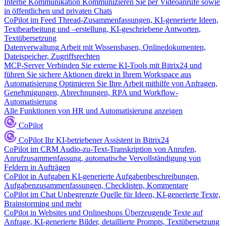
Interne Kommunikation
Kommunizieren Sie per Videoanrufe sowie
in öffentlichen und privaten Chats
CoPilot im Feed
Thread-Zusammenfassungen, KI-generierte Ideen,
Textbearbeitung und –erstellung, KI-geschriebene Antworten,
Textübersetzung
Datenverwaltung
Arbeit mit Wissensbasen, Onlinedokumenten,
Dateispeicher, Zugriffsrechten
MCP-Server
Verbinden Sie externe KI-Tools mit Bitrix24 und
führen Sie sichere Aktionen direkt in Ihrem Workspace aus
Automatisierung
Optimieren Sie Ihre Arbeit mithilfe von Anfragen,
Genehmigungen, Abrechnungen, RPA und Workflow-
Automatisierung
Alle Funktionen von HR und Automatisierung anzeigen
CoPilot
CoPilot
Ihr KI-betriebener Assistent in Bitrix24
CoPilot im CRM
Audio-zu-Text-Transkription von Anrufen,
Anrufzusammenfassung, automatische Vervollständigung von
Feldern in Aufträgen
CoPilot in Aufgaben
KI-generierte Aufgabenbeschreibungen,
Aufgabenzusammenfassungen, Checklisten, Kommentare
CoPilot im Chat
Unbegrenzte Quelle für Ideen, KI-generierte Texte,
Brainstorming und mehr
CoPilot in Websites und Onlineshops
Überzeugende Texte auf
Anfrage, KI-generierte Bilder, detaillierte Prompts, Textübersetzung