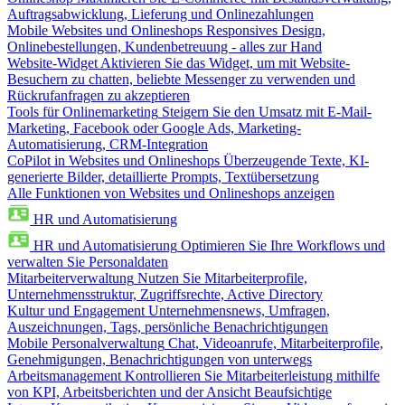
Auftragsabwicklung, Lieferung und Onlinezahlungen
Mobile Websites und Onlineshops
Responsives Design,
Onlinebestellungen, Kundenbetreuung - alles zur Hand
Website-Widget
Aktivieren Sie das Widget, um mit Website-
Besuchern zu chatten, beliebte Messenger zu verwenden und
Rückrufanfragen zu akzeptieren
Tools für Onlinemarketing
Steigern Sie den Umsatz mit E-Mail-
Marketing, Facebook oder Google Ads, Marketing-
Automatisierung, CRM-Integration
CoPilot in Websites und Onlineshops
Überzeugende Texte, KI-
generierte Bilder, detaillierte Prompts, Textübersetzung
Alle Funktionen von Websites und Onlineshops anzeigen
HR und Automatisierung
HR und Automatisierung
Optimieren Sie Ihre Workflows und
verwalten Sie Personaldaten
Mitarbeiterverwaltung
Nutzen Sie Mitarbeiterprofile,
Unternehmensstruktur, Zugriffsrechte, Active Directory
Kultur und Engagement
Unternehmensnews, Umfragen,
Auszeichnungen, Tags, persönliche Benachrichtigungen
Mobile Personalverwaltung
Chat, Videoanrufe, Mitarbeiterprofile,
Genehmigungen, Benachrichtigungen von unterwegs
Arbeitsmanagement
Kontrollieren Sie Mitarbeiterleistung mithilfe
von KPI, Arbeitsberichten und der Ansicht Beaufsichtige