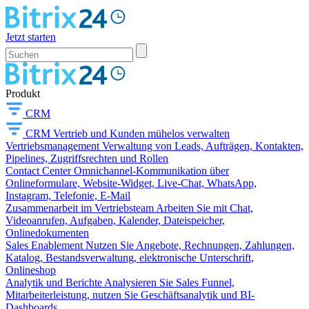
Jetzt starten
Produkt
CRM
CRM
Vertrieb und Kunden mühelos verwalten
Vertriebsmanagement
Verwaltung von Leads, Aufträgen, Kontakten,
Pipelines, Zugriffsrechten und Rollen
Contact Center
Omnichannel-Kommunikation über
Onlineformulare, Website-Widget, Live-Chat, WhatsApp,
Instagram, Telefonie, E-Mail
Zusammenarbeit im Vertriebsteam
Arbeiten Sie mit Chat,
Videoanrufen, Aufgaben, Kalender, Dateispeicher,
Onlinedokumenten
Sales Enablement
Nutzen Sie Angebote, Rechnungen, Zahlungen,
Katalog, Bestandsverwaltung, elektronische Unterschrift,
Onlineshop
Analytik und Berichte
Analysieren Sie Sales Funnel,
Mitarbeiterleistung, nutzen Sie Geschäftsanalytik und BI-
Dashboards