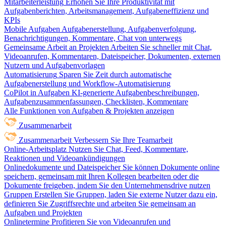
Mitarbeiterleistung
Erhöhen Sie Ihre Produktivität mit
Aufgabenberichten, Arbeitsmanagement, Aufgabeneffizienz und
KPIs
Mobile Aufgaben
Aufgabenerstellung, Aufgabenverfolgung,
Benachrichtigungen, Kommentare, Chat von unterwegs
Gemeinsame Arbeit an Projekten
Arbeiten Sie schneller mit Chat,
Videoanrufen, Kommentaren, Dateispeicher, Dokumenten, externen
Nutzern und Aufgabenvorlagen
Automatisierung
Sparen Sie Zeit durch automatische
Aufgabenerstellung und Workflow-Automatisierung
CoPilot in Aufgaben
KI-generierte Aufgabenbeschreibungen,
Aufgabenzusammenfassungen, Checklisten, Kommentare
Alle Funktionen von Aufgaben & Projekten anzeigen
Zusammenarbeit
Zusammenarbeit
Verbessern Sie Ihre Teamarbeit
Online-Arbeitsplatz
Nutzen Sie Chat, Feed, Kommentare,
Reaktionen und Videoankündigungen
Onlinedokumente und Dateispeicher
Sie können Dokumente online
speichern, gemeinsam mit Ihren Kollegen bearbeiten oder die
Dokumente freigeben, indem Sie den Unternehmensdrive nutzen
Gruppen
Erstellen Sie Gruppen, laden Sie externe Nutzer dazu ein,
definieren Sie Zugriffsrechte und arbeiten Sie gemeinsam an
Aufgaben und Projekten
Onlinetermine
Profitieren Sie von Videoanrufen und