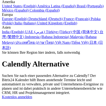
Amerika
United States (English)
América Latina (Español)
Brasil (Português)
México (Español)
Colombia (Español)
Europa
Europe (English)
Deutschland (Deutsch)
France (Français)
Polska
(Polski)
Italia (Italiano)
United Kingdom (English)
Asien
India (English)
UAE (عربي)
Türkiye (Türkçe)
中国 (简体中文)
台
灣 (繁體中文)
Indonesia (Bahasa Indonesia)
Malaysia (Bahasa
Melayu)
ประเทศไทย (ภาษาไทย)
Việt Nam (Tiếng Việt)
日本 (日
本語)
Sie können Ihre Region hier ändern, falls notwendig
Calendly Alternative
Suchen Sie nach einer passenden Alternative zu Calendly? Der
Bitrix24 Kalender hilft Ihnen anstehende Termine leicht und
automatisiert zu verwalten, private und Unternehmens-Ereignisse zu
planen und ist dabei praktisch in andere Unternehmensbereiche wie
CRM, HR und Projektmanagement integriert.
Kostenlos anmelden