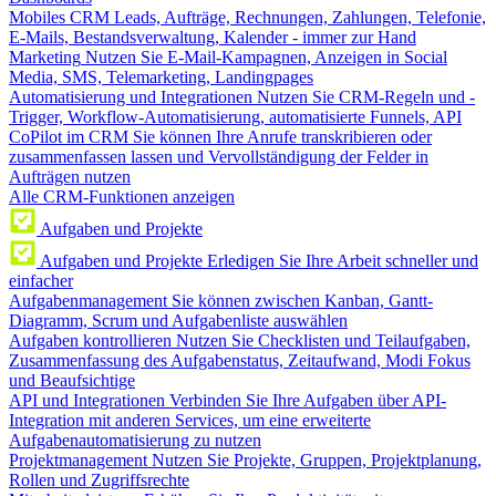
Mobiles CRM
Leads, Aufträge, Rechnungen, Zahlungen, Telefonie,
E-Mails, Bestandsverwaltung, Kalender - immer zur Hand
Marketing
Nutzen Sie E-Mail-Kampagnen, Anzeigen in Social
Media, SMS, Telemarketing, Landingpages
Automatisierung und Integrationen
Nutzen Sie CRM-Regeln und -
Trigger, Workflow-Automatisierung, automatisierte Funnels, API
CoPilot im CRM
Sie können Ihre Anrufe transkribieren oder
zusammenfassen lassen und Vervollständigung der Felder in
Aufträgen nutzen
Alle CRM-Funktionen anzeigen
Aufgaben und Projekte
Aufgaben und Projekte
Erledigen Sie Ihre Arbeit schneller und
einfacher
Aufgabenmanagement
Sie können zwischen Kanban, Gantt-
Diagramm, Scrum und Aufgabenliste auswählen
Aufgaben kontrollieren
Nutzen Sie Checklisten und Teilaufgaben,
Zusammenfassung des Aufgabenstatus, Zeitaufwand, Modi Fokus
und Beaufsichtige
API und Integrationen
Verbinden Sie Ihre Aufgaben über API-
Integration mit anderen Services, um eine erweiterte
Aufgabenautomatisierung zu nutzen
Projektmanagement
Nutzen Sie Projekte, Gruppen, Projektplanung,
Rollen und Zugriffsrechte