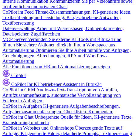
Interne Kommunikation
Kommunizieren Sie per Videoanrufe sowie
in öffentlichen und privaten Chats
CoPilot im Feed
Thread-Zusammenfassungen, KI-generierte Ideen,
Textbearbeitung und –erstellung, KI-geschriebene Antworten,
Textübersetzung
Datenverwaltung
Arbeit mit Wissensbasen, Onlinedokumenten,
Dateispeicher, Zugriffsrechten
MCP-Server
Verbinden Sie externe KI-Tools mit Bitrix24 und
führen Sie sichere Aktionen direkt in Ihrem Workspace aus
Automatisierung
Optimieren Sie Ihre Arbeit mithilfe von Anfragen,
Genehmigungen, Abrechnungen, RPA und Workflow-
Automatisierung
Alle Funktionen von HR und Automatisierung anzeigen
CoPilot
CoPilot
Ihr KI-betriebener Assistent in Bitrix24
CoPilot im CRM
Audio-zu-Text-Transkription von Anrufen,
Anrufzusammenfassung, automatische Vervollständigung von
Feldern in Aufträgen
CoPilot in Aufgaben
KI-generierte Aufgabenbeschreibungen,
Aufgabenzusammenfassungen, Checklisten, Kommentare
CoPilot im Chat
Unbegrenzte Quelle für Ideen, KI-generierte Texte,
Brainstorming und mehr
CoPilot in Websites und Onlineshops
Überzeugende Texte auf
Anfrage, KI-generierte Bilder, detaillierte Prompts, Textübersetzung