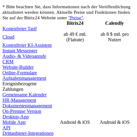
* Bitte beachten Sie, dass Informationen nach der Veröffentlichung
aktualisiert werden können. Aktuelle Preise und Funktionen finden
Sie auf der Bitrix24 Website unter
"Preise"
.
Bitrix24
Calendly
Kostenfreier Tarif
ab 49 € mtl.
ab 8 $ mtl. pro
Cloud
(Flatrate)
Nutzer
Kostenfreier KI-Assistent
Instant Messenger
Audio- & Videoanrufe
CRM
Website-Builder
Online-Formulare
Aufgabenmanagement
Ereignisbezogene
Zahlungen
Gemeinsame Kalender
HR-Management
Dokumentenmanagement
On-Premise Version
Desktop-App
Mobile App
Android & iOS
Android & iOS
API
Drittanbieter-Integrationen