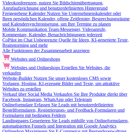
Videokonferenzen, nutzen Sie Bildschirmübertragung,
Anrufaufzeichnung und benutzerdefinierten Hintergrund
Freigegebene Kalender
Nutzen Sie Unternehmenskalender oder
Ihren persönlichen Kalender, offene Zeitfenster, Besprechungsräume
und Kalendersynchroniserung, um Ihre Termine zu planen
Mobile Kommunikation
Team-Messenger, Videoanrufe,
Kommentare, Kalender, Benachrichtigungen jederzeit
CoPilot im Chat
Unbegrenzte Quelle für Ideen, KI-generierte Texte,
Brainstorming und mehr
Alle Funktionen der Zusammenarbeit anzeigen
Websites und Onlineshops
Websites und Onlineshops
Erstellen Sie Websites, die
verkaufen
Website-Builder
Nutzen Sie unser kostenloses CMS sowie
Vorlagen, Hosting, KI-erzeugte Bilder und Texte, um attraktive
Websites zu erstellen
Verkauf über Social Media
Verkaufen Sie Ihre Produkte direkt über
Facebook, Instagram, WhatsApp oder Telegram
Onlineformulare
Erfassen Sie Leads mit benutzerdefinierten
Bestellformularen, Registrierungs- und Feedback-Formularen und
Formularen mit bedingten Feldern
Landingpages
Generieren Sie Leads mithilfe von Onlineformularen,
automatisierten Funnels und Integration mit Google Analytics
Onlineshop
Maximieren Sie E-Commerce mit Bestandsverwaltung,