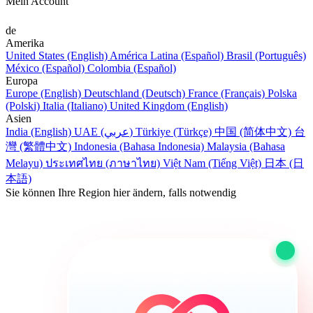
Mein Account
de
Amerika
United States (English)
América Latina (Español)
Brasil (Português)
México (Español)
Colombia (Español)
Europa
Europe (English)
Deutschland (Deutsch)
France (Français)
Polska
(Polski)
Italia (Italiano)
United Kingdom (English)
Asien
India (English)
UAE (عربي)
Türkiye (Türkçe)
中国 (简体中文)
台
灣 (繁體中文)
Indonesia (Bahasa Indonesia)
Malaysia (Bahasa
Melayu)
ประเทศไทย (ภาษาไทย)
Việt Nam (Tiếng Việt)
日本 (日
本語)
Sie können Ihre Region hier ändern, falls notwendig