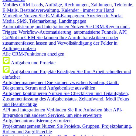
Mobiles CRM
Leads, Aufträge, Rechnungen, Zahlungen, Telefonie,
E-Mails, Bestandsverwaltung, Kalender - immer zur Hand
Marketing
Nutzen Sie E-Mail-Kampagnen, Anzeigen in Social
Media, SMS, Telemarketing, Landingpages
Automatisierung und Integrationen
Nutzen Sie CRM-Regeln und -
Trigger, Workflow-Automatisierung, automatisierte Funnels, API
CoPilot im CRM
Sie können Ihre Anrufe transkribieren oder
zusammenfassen lassen und Vervollständigung der Felder in
Aufträgen nutzen
Alle CRM-Funktionen anzeigen
Aufgaben und Projekte
Aufgaben und Projekte
Erledigen Sie Ihre Arbeit schneller und
einfacher
Aufgabenmanagement
Sie können zwischen Kanban, Gantt-
Diagramm, Scrum und Aufgabenliste auswählen
Aufgaben kontrollieren
Nutzen Sie Checklisten und Teilaufgaben,
Zusammenfassung des Aufgabenstatus, Zeitaufwand, Modi Fokus
und Beaufsichtige
API und Integrationen
Verbinden Sie Ihre Aufgaben über API-
Integration mit anderen Services, um eine erweiterte
Aufgabenautomatisierung zu nutzen
Projektmanagement
Nutzen Sie Projekte, Gruppen, Projektplanung,
Rollen und Zugriffsrechte