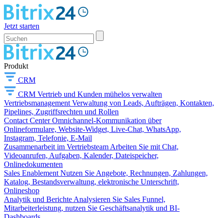
Jetzt starten
Produkt
CRM
CRM
Vertrieb und Kunden mühelos verwalten
Vertriebsmanagement
Verwaltung von Leads, Aufträgen, Kontakten,
Pipelines, Zugriffsrechten und Rollen
Contact Center
Omnichannel-Kommunikation über
Onlineformulare, Website-Widget, Live-Chat, WhatsApp,
Instagram, Telefonie, E-Mail
Zusammenarbeit im Vertriebsteam
Arbeiten Sie mit Chat,
Videoanrufen, Aufgaben, Kalender, Dateispeicher,
Onlinedokumenten
Sales Enablement
Nutzen Sie Angebote, Rechnungen, Zahlungen,
Katalog, Bestandsverwaltung, elektronische Unterschrift,
Onlineshop
Analytik und Berichte
Analysieren Sie Sales Funnel,
Mitarbeiterleistung, nutzen Sie Geschäftsanalytik und BI-
Dashboards