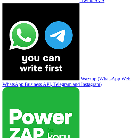
Twilio SMS
Wazzup (WhatsApp Web,
WhatsApp Business API, Telegram and Instagram)