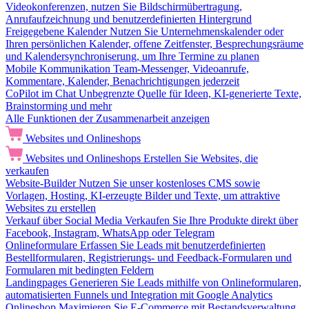
Videokonferenzen, nutzen Sie Bildschirmübertragung,
Anrufaufzeichnung und benutzerdefinierten Hintergrund
Freigegebene Kalender
Nutzen Sie Unternehmenskalender oder
Ihren persönlichen Kalender, offene Zeitfenster, Besprechungsräume
und Kalendersynchroniserung, um Ihre Termine zu planen
Mobile Kommunikation
Team-Messenger, Videoanrufe,
Kommentare, Kalender, Benachrichtigungen jederzeit
CoPilot im Chat
Unbegrenzte Quelle für Ideen, KI-generierte Texte,
Brainstorming und mehr
Alle Funktionen der Zusammenarbeit anzeigen
Websites und Onlineshops
Websites und Onlineshops
Erstellen Sie Websites, die
verkaufen
Website-Builder
Nutzen Sie unser kostenloses CMS sowie
Vorlagen, Hosting, KI-erzeugte Bilder und Texte, um attraktive
Websites zu erstellen
Verkauf über Social Media
Verkaufen Sie Ihre Produkte direkt über
Facebook, Instagram, WhatsApp oder Telegram
Onlineformulare
Erfassen Sie Leads mit benutzerdefinierten
Bestellformularen, Registrierungs- und Feedback-Formularen und
Formularen mit bedingten Feldern
Landingpages
Generieren Sie Leads mithilfe von Onlineformularen,
automatisierten Funnels und Integration mit Google Analytics
Onlineshop
Maximieren Sie E-Commerce mit Bestandsverwaltung,