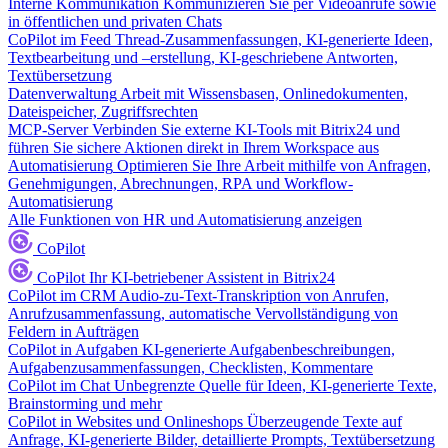
Interne Kommunikation
Kommunizieren Sie per Videoanrufe sowie
in öffentlichen und privaten Chats
CoPilot im Feed
Thread-Zusammenfassungen, KI-generierte Ideen,
Textbearbeitung und –erstellung, KI-geschriebene Antworten,
Textübersetzung
Datenverwaltung
Arbeit mit Wissensbasen, Onlinedokumenten,
Dateispeicher, Zugriffsrechten
MCP-Server
Verbinden Sie externe KI-Tools mit Bitrix24 und
führen Sie sichere Aktionen direkt in Ihrem Workspace aus
Automatisierung
Optimieren Sie Ihre Arbeit mithilfe von Anfragen,
Genehmigungen, Abrechnungen, RPA und Workflow-
Automatisierung
Alle Funktionen von HR und Automatisierung anzeigen
CoPilot
CoPilot
Ihr KI-betriebener Assistent in Bitrix24
CoPilot im CRM
Audio-zu-Text-Transkription von Anrufen,
Anrufzusammenfassung, automatische Vervollständigung von
Feldern in Aufträgen
CoPilot in Aufgaben
KI-generierte Aufgabenbeschreibungen,
Aufgabenzusammenfassungen, Checklisten, Kommentare
CoPilot im Chat
Unbegrenzte Quelle für Ideen, KI-generierte Texte,
Brainstorming und mehr
CoPilot in Websites und Onlineshops
Überzeugende Texte auf
Anfrage, KI-generierte Bilder, detaillierte Prompts, Textübersetzung