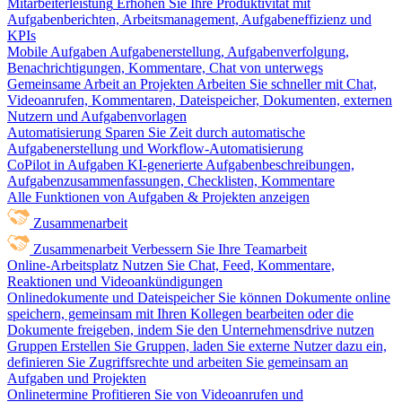
Mitarbeiterleistung
Erhöhen Sie Ihre Produktivität mit
Aufgabenberichten, Arbeitsmanagement, Aufgabeneffizienz und
KPIs
Mobile Aufgaben
Aufgabenerstellung, Aufgabenverfolgung,
Benachrichtigungen, Kommentare, Chat von unterwegs
Gemeinsame Arbeit an Projekten
Arbeiten Sie schneller mit Chat,
Videoanrufen, Kommentaren, Dateispeicher, Dokumenten, externen
Nutzern und Aufgabenvorlagen
Automatisierung
Sparen Sie Zeit durch automatische
Aufgabenerstellung und Workflow-Automatisierung
CoPilot in Aufgaben
KI-generierte Aufgabenbeschreibungen,
Aufgabenzusammenfassungen, Checklisten, Kommentare
Alle Funktionen von Aufgaben & Projekten anzeigen
Zusammenarbeit
Zusammenarbeit
Verbessern Sie Ihre Teamarbeit
Online-Arbeitsplatz
Nutzen Sie Chat, Feed, Kommentare,
Reaktionen und Videoankündigungen
Onlinedokumente und Dateispeicher
Sie können Dokumente online
speichern, gemeinsam mit Ihren Kollegen bearbeiten oder die
Dokumente freigeben, indem Sie den Unternehmensdrive nutzen
Gruppen
Erstellen Sie Gruppen, laden Sie externe Nutzer dazu ein,
definieren Sie Zugriffsrechte und arbeiten Sie gemeinsam an
Aufgaben und Projekten
Onlinetermine
Profitieren Sie von Videoanrufen und