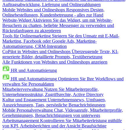
Auftragsabwicklung, Lieferung und Onlinezahlungen
Mobile Websites und Onlineshops
Responsives Design,
Onlinebestellungen, Kundenbetreuung - alles zur Hand
Website-Widget
Aktivieren Sie das Widget, um mit Website-
Besuchern zu chatten, beliebte Messenger zu verwenden und
Rückrufanfragen zu akzeptieren
Tools für Onlinemarketing
Steigern Sie den Umsatz mit E-Mail-
Marketing, Facebook oder Google Ads, Marketing-
Automatisierung, CRM-Integration
CoPilot in Websites und Onlineshops
Überzeugende Texte, KI-
generierte Bilder, detaillierte Prompts, Textübersetzung
Alle Funktionen von Websites und Onlineshops anzeigen
HR und Automatisierung
HR und Automatisierung
Optimieren Sie Ihre Workflows und
verwalten Sie Personaldaten
Mitarbeiterverwaltung
Nutzen Sie Mitarbeiterprofile,
Unternehmensstruktur, Zugriffsrechte, Active Directory
Kultur und Engagement
Unternehmensnews, Umfragen,
Auszeichnungen, Tags, persönliche Benachrichtigungen
Mobile Personalverwaltung
Chat, Videoanrufe, Mitarbeiterprofile,
Genehmigungen, Benachrichtigungen von unterwegs
Arbeitsmanagement
Kontrollieren Sie Mitarbeiterleistung mithilfe
von KPI, Arbeitsberichten und der Ansicht Beaufsichtige