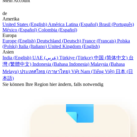
Mein Account
de
Amerika
United States (English)
América Latina (Español)
Brasil (Português)
México (Español)
Colombia (Español)
Europa
Europe (English)
Deutschland (Deutsch)
France (Français)
Polska
(Polski)
Italia (Italiano)
United Kingdom (English)
Asien
India (English)
UAE (عربي)
Türkiye (Türkçe)
中国 (简体中文)
台
灣 (繁體中文)
Indonesia (Bahasa Indonesia)
Malaysia (Bahasa
Melayu)
ประเทศไทย (ภาษาไทย)
Việt Nam (Tiếng Việt)
日本 (日
本語)
Sie können Ihre Region hier ändern, falls notwendig