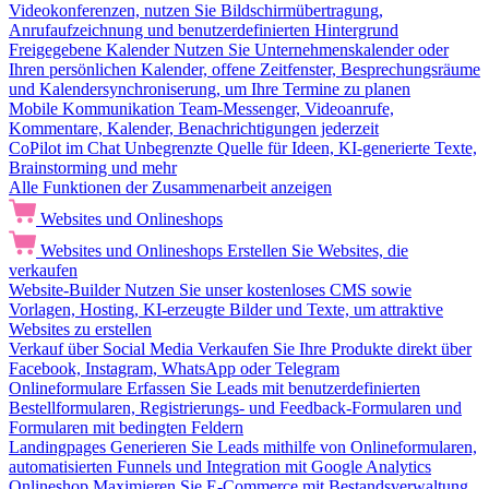
Videokonferenzen, nutzen Sie Bildschirmübertragung,
Anrufaufzeichnung und benutzerdefinierten Hintergrund
Freigegebene Kalender
Nutzen Sie Unternehmenskalender oder
Ihren persönlichen Kalender, offene Zeitfenster, Besprechungsräume
und Kalendersynchroniserung, um Ihre Termine zu planen
Mobile Kommunikation
Team-Messenger, Videoanrufe,
Kommentare, Kalender, Benachrichtigungen jederzeit
CoPilot im Chat
Unbegrenzte Quelle für Ideen, KI-generierte Texte,
Brainstorming und mehr
Alle Funktionen der Zusammenarbeit anzeigen
Websites und Onlineshops
Websites und Onlineshops
Erstellen Sie Websites, die
verkaufen
Website-Builder
Nutzen Sie unser kostenloses CMS sowie
Vorlagen, Hosting, KI-erzeugte Bilder und Texte, um attraktive
Websites zu erstellen
Verkauf über Social Media
Verkaufen Sie Ihre Produkte direkt über
Facebook, Instagram, WhatsApp oder Telegram
Onlineformulare
Erfassen Sie Leads mit benutzerdefinierten
Bestellformularen, Registrierungs- und Feedback-Formularen und
Formularen mit bedingten Feldern
Landingpages
Generieren Sie Leads mithilfe von Onlineformularen,
automatisierten Funnels und Integration mit Google Analytics
Onlineshop
Maximieren Sie E-Commerce mit Bestandsverwaltung,