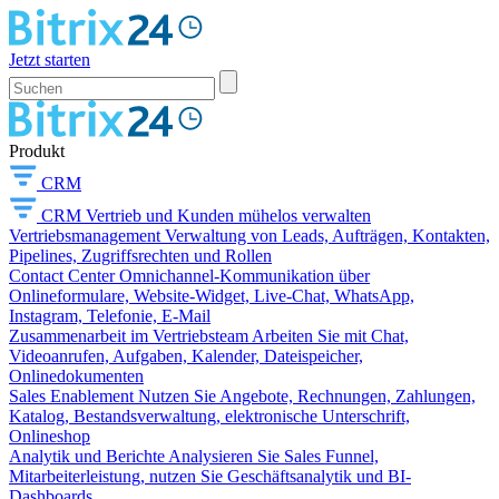
Jetzt starten
Produkt
CRM
CRM
Vertrieb und Kunden mühelos verwalten
Vertriebsmanagement
Verwaltung von Leads, Aufträgen, Kontakten,
Pipelines, Zugriffsrechten und Rollen
Contact Center
Omnichannel-Kommunikation über
Onlineformulare, Website-Widget, Live-Chat, WhatsApp,
Instagram, Telefonie, E-Mail
Zusammenarbeit im Vertriebsteam
Arbeiten Sie mit Chat,
Videoanrufen, Aufgaben, Kalender, Dateispeicher,
Onlinedokumenten
Sales Enablement
Nutzen Sie Angebote, Rechnungen, Zahlungen,
Katalog, Bestandsverwaltung, elektronische Unterschrift,
Onlineshop
Analytik und Berichte
Analysieren Sie Sales Funnel,
Mitarbeiterleistung, nutzen Sie Geschäftsanalytik und BI-
Dashboards