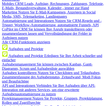
Mobiles CRM
Leads, Aufträge, Rechnungen, Zahlungen, Telefonie,
E-Mails, Bestandsverwaltung, Kalender - immer zur Hand
Marketing
Nutzen Sie E-Mail-Kampagnen, Anzeigen in Social
Media, SMS, Telemarketing, Landingpages
Automatisierung und Integrationen
Nutzen Sie CRM-Regeln und -
Trigger, Workflow-Automatisierung, automatisierte Funnels, API
CoPilot im CRM
Sie können Ihre Anrufe transkribieren oder
zusammenfassen lassen und Vervollständigung der Felder in
Aufträgen nutzen
Alle CRM-Funktionen anzeigen
Aufgaben und Projekte
Aufgaben und Projekte
Erledigen Sie Ihre Arbeit schneller und
einfacher
Aufgabenmanagement
Sie können zwischen Kanban, Gantt-
Diagramm, Scrum und Aufgabenliste auswählen
Aufgaben kontrollieren
Nutzen Sie Checklisten und Teilaufgaben,
Zusammenfassung des Aufgabenstatus, Zeitaufwand, Modi Fokus
und Beaufsichtige
API und Integrationen
Verbinden Sie Ihre Aufgaben über API-
Integration mit anderen Services, um eine erweiterte
Aufgabenautomatisierung zu nutzen
Projektmanagement
Nutzen Sie Projekte, Gruppen, Projektplanung,
Rollen und Zugriffsrechte