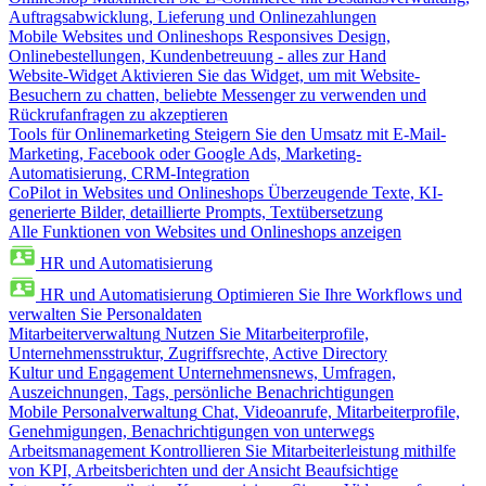
Auftragsabwicklung, Lieferung und Onlinezahlungen
Mobile Websites und Onlineshops
Responsives Design,
Onlinebestellungen, Kundenbetreuung - alles zur Hand
Website-Widget
Aktivieren Sie das Widget, um mit Website-
Besuchern zu chatten, beliebte Messenger zu verwenden und
Rückrufanfragen zu akzeptieren
Tools für Onlinemarketing
Steigern Sie den Umsatz mit E-Mail-
Marketing, Facebook oder Google Ads, Marketing-
Automatisierung, CRM-Integration
CoPilot in Websites und Onlineshops
Überzeugende Texte, KI-
generierte Bilder, detaillierte Prompts, Textübersetzung
Alle Funktionen von Websites und Onlineshops anzeigen
HR und Automatisierung
HR und Automatisierung
Optimieren Sie Ihre Workflows und
verwalten Sie Personaldaten
Mitarbeiterverwaltung
Nutzen Sie Mitarbeiterprofile,
Unternehmensstruktur, Zugriffsrechte, Active Directory
Kultur und Engagement
Unternehmensnews, Umfragen,
Auszeichnungen, Tags, persönliche Benachrichtigungen
Mobile Personalverwaltung
Chat, Videoanrufe, Mitarbeiterprofile,
Genehmigungen, Benachrichtigungen von unterwegs
Arbeitsmanagement
Kontrollieren Sie Mitarbeiterleistung mithilfe
von KPI, Arbeitsberichten und der Ansicht Beaufsichtige