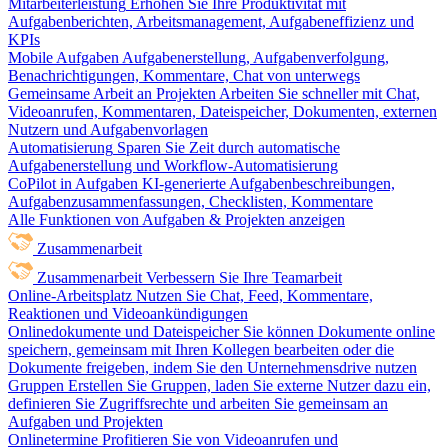
Mitarbeiterleistung
Erhöhen Sie Ihre Produktivität mit
Aufgabenberichten, Arbeitsmanagement, Aufgabeneffizienz und
KPIs
Mobile Aufgaben
Aufgabenerstellung, Aufgabenverfolgung,
Benachrichtigungen, Kommentare, Chat von unterwegs
Gemeinsame Arbeit an Projekten
Arbeiten Sie schneller mit Chat,
Videoanrufen, Kommentaren, Dateispeicher, Dokumenten, externen
Nutzern und Aufgabenvorlagen
Automatisierung
Sparen Sie Zeit durch automatische
Aufgabenerstellung und Workflow-Automatisierung
CoPilot in Aufgaben
KI-generierte Aufgabenbeschreibungen,
Aufgabenzusammenfassungen, Checklisten, Kommentare
Alle Funktionen von Aufgaben & Projekten anzeigen
Zusammenarbeit
Zusammenarbeit
Verbessern Sie Ihre Teamarbeit
Online-Arbeitsplatz
Nutzen Sie Chat, Feed, Kommentare,
Reaktionen und Videoankündigungen
Onlinedokumente und Dateispeicher
Sie können Dokumente online
speichern, gemeinsam mit Ihren Kollegen bearbeiten oder die
Dokumente freigeben, indem Sie den Unternehmensdrive nutzen
Gruppen
Erstellen Sie Gruppen, laden Sie externe Nutzer dazu ein,
definieren Sie Zugriffsrechte und arbeiten Sie gemeinsam an
Aufgaben und Projekten
Onlinetermine
Profitieren Sie von Videoanrufen und