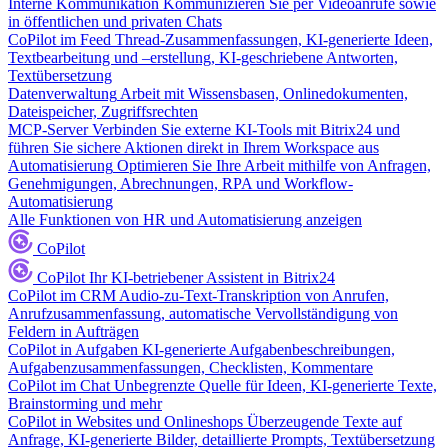
Interne Kommunikation
Kommunizieren Sie per Videoanrufe sowie
in öffentlichen und privaten Chats
CoPilot im Feed
Thread-Zusammenfassungen, KI-generierte Ideen,
Textbearbeitung und –erstellung, KI-geschriebene Antworten,
Textübersetzung
Datenverwaltung
Arbeit mit Wissensbasen, Onlinedokumenten,
Dateispeicher, Zugriffsrechten
MCP-Server
Verbinden Sie externe KI-Tools mit Bitrix24 und
führen Sie sichere Aktionen direkt in Ihrem Workspace aus
Automatisierung
Optimieren Sie Ihre Arbeit mithilfe von Anfragen,
Genehmigungen, Abrechnungen, RPA und Workflow-
Automatisierung
Alle Funktionen von HR und Automatisierung anzeigen
CoPilot
CoPilot
Ihr KI-betriebener Assistent in Bitrix24
CoPilot im CRM
Audio-zu-Text-Transkription von Anrufen,
Anrufzusammenfassung, automatische Vervollständigung von
Feldern in Aufträgen
CoPilot in Aufgaben
KI-generierte Aufgabenbeschreibungen,
Aufgabenzusammenfassungen, Checklisten, Kommentare
CoPilot im Chat
Unbegrenzte Quelle für Ideen, KI-generierte Texte,
Brainstorming und mehr
CoPilot in Websites und Onlineshops
Überzeugende Texte auf
Anfrage, KI-generierte Bilder, detaillierte Prompts, Textübersetzung