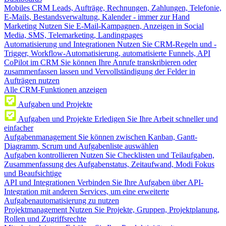
Mobiles CRM
Leads, Aufträge, Rechnungen, Zahlungen, Telefonie,
E-Mails, Bestandsverwaltung, Kalender - immer zur Hand
Marketing
Nutzen Sie E-Mail-Kampagnen, Anzeigen in Social
Media, SMS, Telemarketing, Landingpages
Automatisierung und Integrationen
Nutzen Sie CRM-Regeln und -
Trigger, Workflow-Automatisierung, automatisierte Funnels, API
CoPilot im CRM
Sie können Ihre Anrufe transkribieren oder
zusammenfassen lassen und Vervollständigung der Felder in
Aufträgen nutzen
Alle CRM-Funktionen anzeigen
Aufgaben und Projekte
Aufgaben und Projekte
Erledigen Sie Ihre Arbeit schneller und
einfacher
Aufgabenmanagement
Sie können zwischen Kanban, Gantt-
Diagramm, Scrum und Aufgabenliste auswählen
Aufgaben kontrollieren
Nutzen Sie Checklisten und Teilaufgaben,
Zusammenfassung des Aufgabenstatus, Zeitaufwand, Modi Fokus
und Beaufsichtige
API und Integrationen
Verbinden Sie Ihre Aufgaben über API-
Integration mit anderen Services, um eine erweiterte
Aufgabenautomatisierung zu nutzen
Projektmanagement
Nutzen Sie Projekte, Gruppen, Projektplanung,
Rollen und Zugriffsrechte