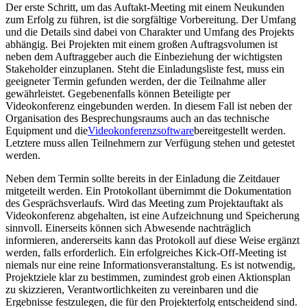
Der erste Schritt, um das Auftakt-Meeting mit einem Neukunden
zum Erfolg zu führen, ist die sorgfältige Vorbereitung. Der Umfang
und die Details sind dabei von Charakter und Umfang des Projekts
abhängig. Bei Projekten mit einem großen Auftragsvolumen ist
neben dem Auftraggeber auch die Einbeziehung der wichtigsten
Stakeholder einzuplanen. Steht die Einladungsliste fest, muss ein
geeigneter Termin gefunden werden, der die Teilnahme aller
gewährleistet. Gegebenenfalls können Beteiligte per
Videokonferenz eingebunden werden. In diesem Fall ist neben der
Organisation des Besprechungsraums auch an das technische
Equipment und die
Videokonferenzsoftware
bereitgestellt werden.
Letztere muss allen Teilnehmern zur Verfügung stehen und getestet
werden.
Neben dem Termin sollte bereits in der Einladung die Zeitdauer
mitgeteilt werden. Ein Protokollant übernimmt die Dokumentation
des Gesprächsverlaufs. Wird das Meeting zum Projektauftakt als
Videokonferenz abgehalten, ist eine Aufzeichnung und Speicherung
sinnvoll. Einerseits können sich Abwesende nachträglich
informieren, andererseits kann das Protokoll auf diese Weise ergänzt
werden, falls erforderlich. Ein erfolgreiches Kick-Off-Meeting ist
niemals nur eine reine Informationsveranstaltung. Es ist notwendig,
Projektziele klar zu bestimmen, zumindest grob einen Aktionsplan
zu skizzieren, Verantwortlichkeiten zu vereinbaren und die
Ergebnisse festzulegen, die für den Projekterfolg entscheidend sind.