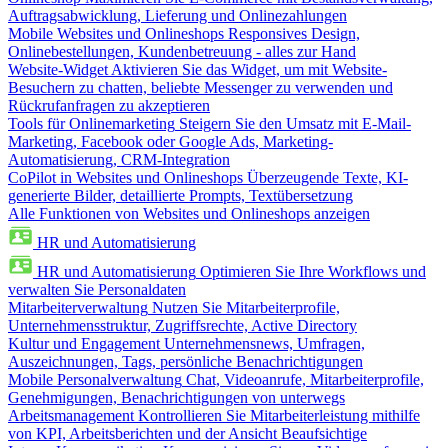
Auftragsabwicklung, Lieferung und Onlinezahlungen
Mobile Websites und Onlineshops
Responsives Design,
Onlinebestellungen, Kundenbetreuung - alles zur Hand
Website-Widget
Aktivieren Sie das Widget, um mit Website-
Besuchern zu chatten, beliebte Messenger zu verwenden und
Rückrufanfragen zu akzeptieren
Tools für Onlinemarketing
Steigern Sie den Umsatz mit E-Mail-
Marketing, Facebook oder Google Ads, Marketing-
Automatisierung, CRM-Integration
CoPilot in Websites und Onlineshops
Überzeugende Texte, KI-
generierte Bilder, detaillierte Prompts, Textübersetzung
Alle Funktionen von Websites und Onlineshops anzeigen
HR und Automatisierung
HR und Automatisierung
Optimieren Sie Ihre Workflows und
verwalten Sie Personaldaten
Mitarbeiterverwaltung
Nutzen Sie Mitarbeiterprofile,
Unternehmensstruktur, Zugriffsrechte, Active Directory
Kultur und Engagement
Unternehmensnews, Umfragen,
Auszeichnungen, Tags, persönliche Benachrichtigungen
Mobile Personalverwaltung
Chat, Videoanrufe, Mitarbeiterprofile,
Genehmigungen, Benachrichtigungen von unterwegs
Arbeitsmanagement
Kontrollieren Sie Mitarbeiterleistung mithilfe
von KPI, Arbeitsberichten und der Ansicht Beaufsichtige