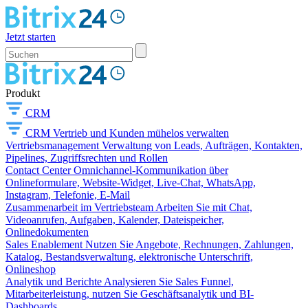
Jetzt starten
Produkt
CRM
CRM
Vertrieb und Kunden mühelos verwalten
Vertriebsmanagement
Verwaltung von Leads, Aufträgen, Kontakten,
Pipelines, Zugriffsrechten und Rollen
Contact Center
Omnichannel-Kommunikation über
Onlineformulare, Website-Widget, Live-Chat, WhatsApp,
Instagram, Telefonie, E-Mail
Zusammenarbeit im Vertriebsteam
Arbeiten Sie mit Chat,
Videoanrufen, Aufgaben, Kalender, Dateispeicher,
Onlinedokumenten
Sales Enablement
Nutzen Sie Angebote, Rechnungen, Zahlungen,
Katalog, Bestandsverwaltung, elektronische Unterschrift,
Onlineshop
Analytik und Berichte
Analysieren Sie Sales Funnel,
Mitarbeiterleistung, nutzen Sie Geschäftsanalytik und BI-
Dashboards