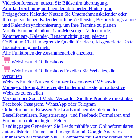
Videokonferenzen, nutzen Sie Bildschirmübertragung,
Anrufaufzeichnung und benutzerdefinierten Hintergrund
Freigegebene Kalender
Nutzen Sie Unternehmenskalender oder
Ihren persönlichen Kalender, offene Zeitfenster, Besprechungsräume
und Kalendersynchroniserung, um Ihre Termine zu planen
Mobile Kommunikation
Team-Messenger, Videoanrufe,
Kommentare, Kalender, Benachrichtigungen jederzeit
CoPilot im Chat
Unbegrenzte Quelle für Ideen, KI-generierte Texte,
Brainstorming und mehr
Alle Funktionen der Zusammenarbeit anzeigen
Websites und Onlineshops
Websites und Onlineshops
Erstellen Sie Websites, die
verkaufen
Website-Builder
Nutzen Sie unser kostenloses CMS sowie
Vorlagen, Hosting, KI-erzeugte Bilder und Texte, um attraktive
Websites zu erstellen
Verkauf über Social Media
Verkaufen Sie Ihre Produkte direkt über
Facebook, Instagram, WhatsApp oder Telegram
Onlineformulare
Erfassen Sie Leads mit benutzerdefinierten
Bestellformularen, Registrierungs- und Feedback-Formularen und
Formularen mit bedingten Feldern
Landingpages
Generieren Sie Leads mithilfe von Onlineformularen,
automatisierten Funnels und Integration mit Google Analytics
Onlineshop
Maximieren Sie E-Commerce mit Bestandsverwaltung,