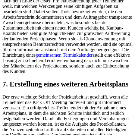
nach dem Ende der ersten Projektbesprechung jeder Teilnehmer
weiß, mit welchen Werkzeugen seine künftigen Aufgaben zu
bearbeiten sind. Dabei sollten Tools bevorzugt werden, die den
Arbeitsfortschritt dokumentieren und dem Auftraggeber transparente
Zwischenergebnisse übermitteln, was besonders bei der
Zusammenarbeit mit einem neuen Kunden wichtig ist. Kanban-
Boards bieten sehr gute Möglichkeiten zur grafischen Aufbereitung
der laufenden Projektphasen. Wenn sie als Cloudanwendung mit
entsprechenden Benutzerrechten verwendet werden, sind sie optimal
für den Informationsaustausch mit dem Auftraggeber geeignet. Die
Einrichtung eines
gemeinsamen Terminkalenders
stellt eine effektive
Lösung zur schnellen Terminvereinbarung dar, nicht nur zwischen
den Mitarbeitern des Projektteams, sondern auch zur Einbeziehung
des Kunden.
7. Erstellung eines weiteren Arbeitsplans
Der erste wichtige Schritt der Projektarbeit ist geschafft, wenn alle
Teilnehmer das Kick-Off-Meeting motiviert und gut informiert
verlassen. Ein erfolgreiches Treffen endet mit der Annahme eines
Arbeitsplans, in dem die nächsten Schritte inhaltlich und zeitlich
festgehalten werden. Damit alle Festlegungen und Vereinbarungen
umgesetzt werden können, ist es die Aufgabe des Protokollanten,
die Notizen zeitnah schriftlich aufzubereiten und allen Beteiligten
zur Verfügung zu stellen. Am besten geeignet ist dafür ein