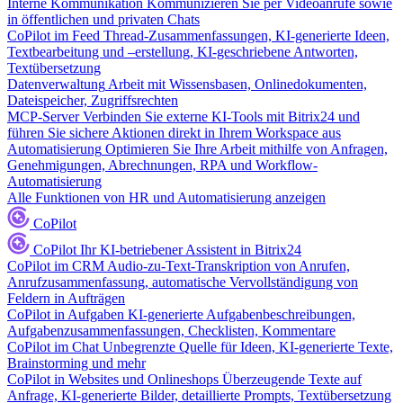
Interne Kommunikation
Kommunizieren Sie per Videoanrufe sowie
in öffentlichen und privaten Chats
CoPilot im Feed
Thread-Zusammenfassungen, KI-generierte Ideen,
Textbearbeitung und –erstellung, KI-geschriebene Antworten,
Textübersetzung
Datenverwaltung
Arbeit mit Wissensbasen, Onlinedokumenten,
Dateispeicher, Zugriffsrechten
MCP-Server
Verbinden Sie externe KI-Tools mit Bitrix24 und
führen Sie sichere Aktionen direkt in Ihrem Workspace aus
Automatisierung
Optimieren Sie Ihre Arbeit mithilfe von Anfragen,
Genehmigungen, Abrechnungen, RPA und Workflow-
Automatisierung
Alle Funktionen von HR und Automatisierung anzeigen
CoPilot
CoPilot
Ihr KI-betriebener Assistent in Bitrix24
CoPilot im CRM
Audio-zu-Text-Transkription von Anrufen,
Anrufzusammenfassung, automatische Vervollständigung von
Feldern in Aufträgen
CoPilot in Aufgaben
KI-generierte Aufgabenbeschreibungen,
Aufgabenzusammenfassungen, Checklisten, Kommentare
CoPilot im Chat
Unbegrenzte Quelle für Ideen, KI-generierte Texte,
Brainstorming und mehr
CoPilot in Websites und Onlineshops
Überzeugende Texte auf
Anfrage, KI-generierte Bilder, detaillierte Prompts, Textübersetzung