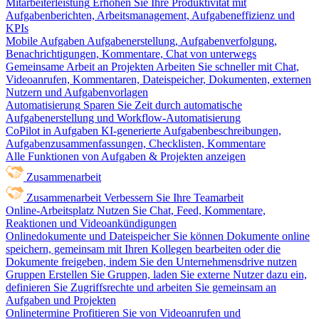
Mitarbeiterleistung
Erhöhen Sie Ihre Produktivität mit
Aufgabenberichten, Arbeitsmanagement, Aufgabeneffizienz und
KPIs
Mobile Aufgaben
Aufgabenerstellung, Aufgabenverfolgung,
Benachrichtigungen, Kommentare, Chat von unterwegs
Gemeinsame Arbeit an Projekten
Arbeiten Sie schneller mit Chat,
Videoanrufen, Kommentaren, Dateispeicher, Dokumenten, externen
Nutzern und Aufgabenvorlagen
Automatisierung
Sparen Sie Zeit durch automatische
Aufgabenerstellung und Workflow-Automatisierung
CoPilot in Aufgaben
KI-generierte Aufgabenbeschreibungen,
Aufgabenzusammenfassungen, Checklisten, Kommentare
Alle Funktionen von Aufgaben & Projekten anzeigen
Zusammenarbeit
Zusammenarbeit
Verbessern Sie Ihre Teamarbeit
Online-Arbeitsplatz
Nutzen Sie Chat, Feed, Kommentare,
Reaktionen und Videoankündigungen
Onlinedokumente und Dateispeicher
Sie können Dokumente online
speichern, gemeinsam mit Ihren Kollegen bearbeiten oder die
Dokumente freigeben, indem Sie den Unternehmensdrive nutzen
Gruppen
Erstellen Sie Gruppen, laden Sie externe Nutzer dazu ein,
definieren Sie Zugriffsrechte und arbeiten Sie gemeinsam an
Aufgaben und Projekten
Onlinetermine
Profitieren Sie von Videoanrufen und