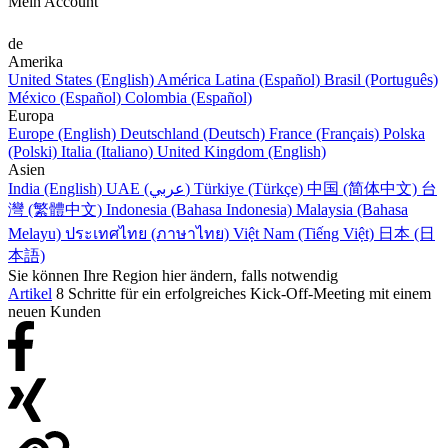
Mein Account
de
Amerika
United States (English)
América Latina (Español)
Brasil (Português)
México (Español)
Colombia (Español)
Europa
Europe (English)
Deutschland (Deutsch)
France (Français)
Polska
(Polski)
Italia (Italiano)
United Kingdom (English)
Asien
India (English)
UAE (عربي)
Türkiye (Türkçe)
中国 (简体中文)
台
灣 (繁體中文)
Indonesia (Bahasa Indonesia)
Malaysia (Bahasa
Melayu)
ประเทศไทย (ภาษาไทย)
Việt Nam (Tiếng Việt)
日本 (日
本語)
Sie können Ihre Region hier ändern, falls notwendig
Artikel
8 Schritte für ein erfolgreiches Kick-Off-Meeting mit einem
neuen Kunden