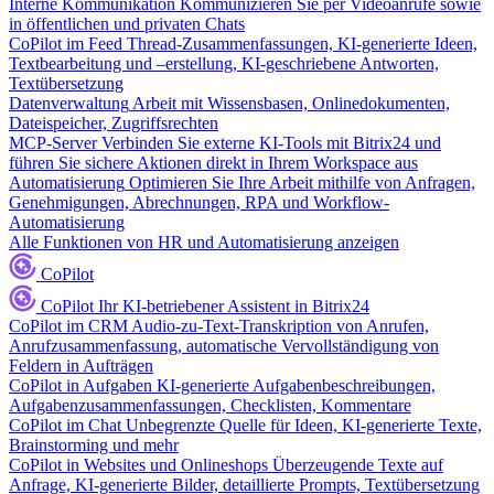
Interne Kommunikation
Kommunizieren Sie per Videoanrufe sowie
in öffentlichen und privaten Chats
CoPilot im Feed
Thread-Zusammenfassungen, KI-generierte Ideen,
Textbearbeitung und –erstellung, KI-geschriebene Antworten,
Textübersetzung
Datenverwaltung
Arbeit mit Wissensbasen, Onlinedokumenten,
Dateispeicher, Zugriffsrechten
MCP-Server
Verbinden Sie externe KI-Tools mit Bitrix24 und
führen Sie sichere Aktionen direkt in Ihrem Workspace aus
Automatisierung
Optimieren Sie Ihre Arbeit mithilfe von Anfragen,
Genehmigungen, Abrechnungen, RPA und Workflow-
Automatisierung
Alle Funktionen von HR und Automatisierung anzeigen
CoPilot
CoPilot
Ihr KI-betriebener Assistent in Bitrix24
CoPilot im CRM
Audio-zu-Text-Transkription von Anrufen,
Anrufzusammenfassung, automatische Vervollständigung von
Feldern in Aufträgen
CoPilot in Aufgaben
KI-generierte Aufgabenbeschreibungen,
Aufgabenzusammenfassungen, Checklisten, Kommentare
CoPilot im Chat
Unbegrenzte Quelle für Ideen, KI-generierte Texte,
Brainstorming und mehr
CoPilot in Websites und Onlineshops
Überzeugende Texte auf
Anfrage, KI-generierte Bilder, detaillierte Prompts, Textübersetzung