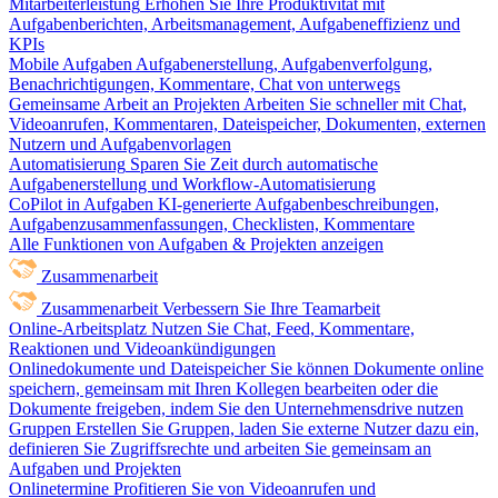
Mitarbeiterleistung
Erhöhen Sie Ihre Produktivität mit
Aufgabenberichten, Arbeitsmanagement, Aufgabeneffizienz und
KPIs
Mobile Aufgaben
Aufgabenerstellung, Aufgabenverfolgung,
Benachrichtigungen, Kommentare, Chat von unterwegs
Gemeinsame Arbeit an Projekten
Arbeiten Sie schneller mit Chat,
Videoanrufen, Kommentaren, Dateispeicher, Dokumenten, externen
Nutzern und Aufgabenvorlagen
Automatisierung
Sparen Sie Zeit durch automatische
Aufgabenerstellung und Workflow-Automatisierung
CoPilot in Aufgaben
KI-generierte Aufgabenbeschreibungen,
Aufgabenzusammenfassungen, Checklisten, Kommentare
Alle Funktionen von Aufgaben & Projekten anzeigen
Zusammenarbeit
Zusammenarbeit
Verbessern Sie Ihre Teamarbeit
Online-Arbeitsplatz
Nutzen Sie Chat, Feed, Kommentare,
Reaktionen und Videoankündigungen
Onlinedokumente und Dateispeicher
Sie können Dokumente online
speichern, gemeinsam mit Ihren Kollegen bearbeiten oder die
Dokumente freigeben, indem Sie den Unternehmensdrive nutzen
Gruppen
Erstellen Sie Gruppen, laden Sie externe Nutzer dazu ein,
definieren Sie Zugriffsrechte und arbeiten Sie gemeinsam an
Aufgaben und Projekten
Onlinetermine
Profitieren Sie von Videoanrufen und