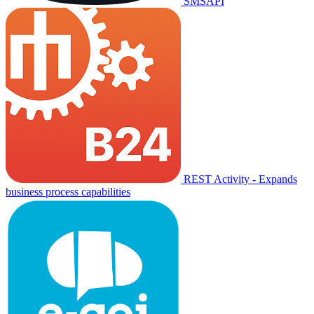
SMSAPI
REST Activity - Expands
business process capabilities