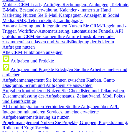
Mobiles CRM
Leads, Aufträge, Rechnungen, Zahlungen, Telefonie,
E-Mails, Bestandsverwaltung, Kalender - immer zur Hand
Marketing
Nutzen Sie E-Mail-Kampagnen, Anzeigen in Social
Media, SMS, Telemarketing, Landingpages
Automatisierung und Integrationen
Nutzen Sie CRM-Regeln und -
Trigger, Workflow-Automatisierung, automatisierte Funnels, API
CoPilot im CRM
Sie können Ihre Anrufe transkribieren oder
zusammenfassen lassen und Vervollständigung der Felder in
Aufträgen nutzen
Alle CRM-Funktionen anzeigen
Aufgaben und Projekte
Aufgaben und Projekte
Erledigen Sie Ihre Arbeit schneller und
einfacher
Aufgabenmanagement
Sie können zwischen Kanban, Gantt-
Diagramm, Scrum und Aufgabenliste auswählen
Aufgaben kontrollieren
Nutzen Sie Checklisten und Teilaufgaben,
Zusammenfassung des Aufgabenstatus, Zeitaufwand, Modi Fokus
und Beaufsichtige
API und Integrationen
Verbinden Sie Ihre Aufgaben über API-
Integration mit anderen Services, um eine erweiterte
Aufgabenautomatisierung zu nutzen
Projektmanagement
Nutzen Sie Projekte, Gruppen, Projektplanung,
Rollen und Zugriffsrechte