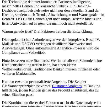
Die Technologie dahinter kombiniert Business Intelligence,
maschinelles Lernen und klassische Statistik. Ein Banking-
Dashboard zeigt beispielsweise nicht nur den aktuellen Stand der
Kredite, sondern auch Trends, Abweichungen und Warnsignale – in
Echtzeit. Das BI für Banken geht über simple Berichte hinaus und
liefert Antworten auf Fragen, die man noch nicht gestellt hat.
Warum gerade jetzt? Drei Faktoren treiben die Entwicklung:
Die regulatorischen Anforderungen werden komplexer. Basel IV,
MaRisk und DSGVO verlangen detaillierte Nachweise und
Auswertungen. Ohne automatisierte Analytics-Prozesse wird die
Compliance zum Vollzeitjob.
Fintechs setzen neue Standards. Wer innerhalb von Sekunden eine
Kreditentscheidung treffen kann, hat einen klaren
Wettbewerbsvorteil. Traditionelle Banken müssen mitziehen oder
verlieren Marktanteile.
Kunden erwarten personalisierte Angebote. Die Zeit der
Gießkannenprinzipien ist vorbei.
Customer Analytics
im Banking
hilft dabei, jedem Kunden genau das Produkt anzubieten, das zu
seiner Situation passt.
Die Kombination dieser drei Faktoren macht die Datenanalyse im
Bankwesen zum kritischen Erfolgsfaktor. Wer hier nicht investiert,