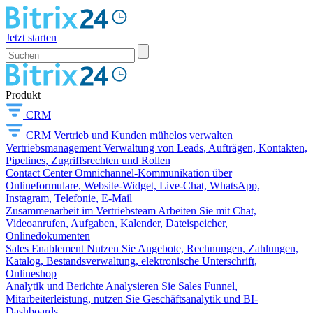
Jetzt starten
Produkt
CRM
CRM
Vertrieb und Kunden mühelos verwalten
Vertriebsmanagement
Verwaltung von Leads, Aufträgen, Kontakten,
Pipelines, Zugriffsrechten und Rollen
Contact Center
Omnichannel-Kommunikation über
Onlineformulare, Website-Widget, Live-Chat, WhatsApp,
Instagram, Telefonie, E-Mail
Zusammenarbeit im Vertriebsteam
Arbeiten Sie mit Chat,
Videoanrufen, Aufgaben, Kalender, Dateispeicher,
Onlinedokumenten
Sales Enablement
Nutzen Sie Angebote, Rechnungen, Zahlungen,
Katalog, Bestandsverwaltung, elektronische Unterschrift,
Onlineshop
Analytik und Berichte
Analysieren Sie Sales Funnel,
Mitarbeiterleistung, nutzen Sie Geschäftsanalytik und BI-
Dashboards