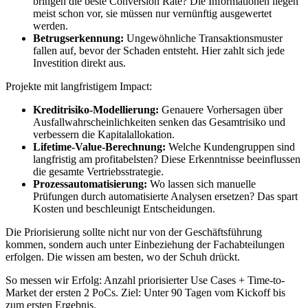
bringen die beste Conversion Rate? Die Informationen liegen
meist schon vor, sie müssen nur vernünftig ausgewertet
werden.
Betrugserkennung:
Ungewöhnliche Transaktionsmuster
fallen auf, bevor der Schaden entsteht. Hier zahlt sich jede
Investition direkt aus.
Projekte mit langfristigem Impact:
Kreditrisiko-Modellierung:
Genauere Vorhersagen über
Ausfallwahrscheinlichkeiten senken das Gesamtrisiko und
verbessern die Kapitalallokation.
Lifetime-Value-Berechnung:
Welche Kundengruppen sind
langfristig am profitabelsten? Diese Erkenntnisse beeinflussen
die gesamte Vertriebsstrategie.
Prozessautomatisierung:
Wo lassen sich manuelle
Prüfungen durch automatisierte Analysen ersetzen? Das spart
Kosten und beschleunigt Entscheidungen.
Die Priorisierung sollte nicht nur von der Geschäftsführung
kommen, sondern auch unter Einbeziehung der Fachabteilungen
erfolgen. Die wissen am besten, wo der Schuh drückt.
So messen wir Erfolg: Anzahl priorisierter Use Cases + Time-to-
Market der ersten 2 PoCs. Ziel: Unter 90 Tagen vom Kickoff bis
zum ersten Ergebnis.