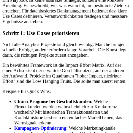
Ein Playbook ist keine abstrakte Strategie, sondern eine konkrete
Anleitung. Es beschreibt, wer was wann tut, um bestimmte Ziele zu
erreichen. Für datenbasiertes Bankmanagement bedeutet das: klare
Use Cases definieren, Verantwortlichkeiten festlegen und messbare
Ergebnisse anstreben.
Schritt 1: Use Cases priorisieren
Nicht alle Analytics-Projekte sind gleich wichtig. Manche bringen
schnelle Erfolge, andere erfordern lange Vorarbeit. Die Kunst liegt
darin, die richtigen Projekte zuerst anzugehen.
Ein bewährtes Framework ist die Impact-Effort-Matrix. Auf der
einen Achse steht der erwartete Geschäftsnutzen, auf der anderen
der Aufwand. Projekte im Quadranten "hoher Impact, niedriger
Effort" sind die Low-Hanging Fruits. Die sollte man zuerst ernten.
Beispiele für Quick Wins:
Churn-Prognose bei Geschäftskunden:
Welche
Firmenkunden werden wahrscheinlich zur Konkurrenz
wechseln? Mit historischen Transaktionsdaten und
Kontakthistorie lässt sich ein einfaches Modell bauen, das
Warnsignale erkennt.
Kampagnen-Optimierung
:
Welche Marketingkanäle