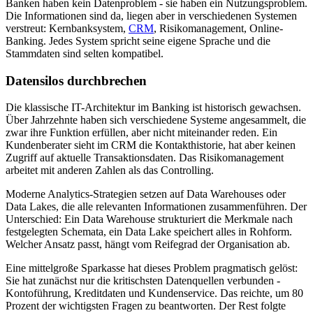
Banken haben kein Datenproblem - sie haben ein Nutzungsproblem.
Die Informationen sind da, liegen aber in verschiedenen Systemen
verstreut: Kernbanksystem,
CRM
, Risikomanagement, Online-
Banking. Jedes System spricht seine eigene Sprache und die
Stammdaten sind selten kompatibel.
Datensilos durchbrechen
Die klassische IT-Architektur im Banking ist historisch gewachsen.
Über Jahrzehnte haben sich verschiedene Systeme angesammelt, die
zwar ihre Funktion erfüllen, aber nicht miteinander reden. Ein
Kundenberater sieht im CRM die Kontakthistorie, hat aber keinen
Zugriff auf aktuelle Transaktionsdaten. Das Risikomanagement
arbeitet mit anderen Zahlen als das Controlling.
Moderne Analytics-Strategien setzen auf Data Warehouses oder
Data Lakes, die alle relevanten Informationen zusammenführen. Der
Unterschied: Ein Data Warehouse strukturiert die Merkmale nach
festgelegten Schemata, ein Data Lake speichert alles in Rohform.
Welcher Ansatz passt, hängt vom Reifegrad der Organisation ab.
Eine mittelgroße Sparkasse hat dieses Problem pragmatisch gelöst:
Sie hat zunächst nur die kritischsten Datenquellen verbunden -
Kontoführung, Kreditdaten und Kundenservice. Das reichte, um 80
Prozent der wichtigsten Fragen zu beantworten. Der Rest folgte