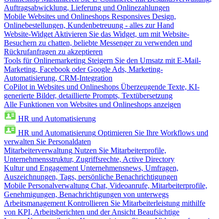
Auftragsabwicklung, Lieferung und Onlinezahlungen
Mobile Websites und Onlineshops
Responsives Design,
Onlinebestellungen, Kundenbetreuung - alles zur Hand
Website-Widget
Aktivieren Sie das Widget, um mit Website-
Besuchern zu chatten, beliebte Messenger zu verwenden und
Rückrufanfragen zu akzeptieren
Tools für Onlinemarketing
Steigern Sie den Umsatz mit E-Mail-
Marketing, Facebook oder Google Ads, Marketing-
Automatisierung, CRM-Integration
CoPilot in Websites und Onlineshops
Überzeugende Texte, KI-
generierte Bilder, detaillierte Prompts, Textübersetzung
Alle Funktionen von Websites und Onlineshops anzeigen
HR und Automatisierung
HR und Automatisierung
Optimieren Sie Ihre Workflows und
verwalten Sie Personaldaten
Mitarbeiterverwaltung
Nutzen Sie Mitarbeiterprofile,
Unternehmensstruktur, Zugriffsrechte, Active Directory
Kultur und Engagement
Unternehmensnews, Umfragen,
Auszeichnungen, Tags, persönliche Benachrichtigungen
Mobile Personalverwaltung
Chat, Videoanrufe, Mitarbeiterprofile,
Genehmigungen, Benachrichtigungen von unterwegs
Arbeitsmanagement
Kontrollieren Sie Mitarbeiterleistung mithilfe
von KPI, Arbeitsberichten und der Ansicht Beaufsichtige