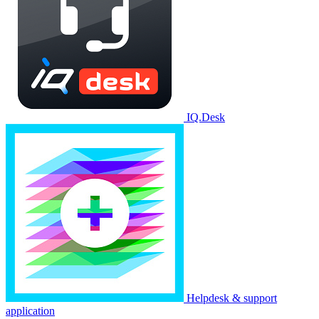
IQ.Desk
Helpdesk & support
application