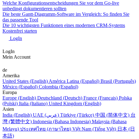
Welche Konfigurationsentscheidungen Sie vor dem Go-live
unbedingt dokumentieren sollten
Die beste Gantt-Diagramm-Software im Vergleich: So finden Sie
das passende Tool
Die 10 wichtigsten Funktionen eines modernen CRM-Systems
Kostenfrei starten
LogIn
LogIn
Mein Account
de
Amerika
United States (English)
América Latina (Español)
Brasil (Português)
México (Español)
Colombia (Español)
Europa
Europe (English)
Deutschland (Deutsch)
France (Français)
Polska
(Polski)
Italia (Italiano)
United Kingdom (English)
Asien
India (English)
UAE (عربي)
Türkiye (Türkçe)
中国 (简体中文)
台
灣 (繁體中文)
Indonesia (Bahasa Indonesia)
Malaysia (Bahasa
Melayu)
ประเทศไทย (ภาษาไทย)
Việt Nam (Tiếng Việt)
日本 (日
本語)