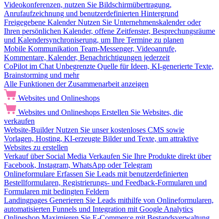
Videokonferenzen, nutzen Sie Bildschirmübertragung,
Anrufaufzeichnung und benutzerdefinierten Hintergrund
Freigegebene Kalender
Nutzen Sie Unternehmenskalender oder
Ihren persönlichen Kalender, offene Zeitfenster, Besprechungsräume
und Kalendersynchroniserung, um Ihre Termine zu planen
Mobile Kommunikation
Team-Messenger, Videoanrufe,
Kommentare, Kalender, Benachrichtigungen jederzeit
CoPilot im Chat
Unbegrenzte Quelle für Ideen, KI-generierte Texte,
Brainstorming und mehr
Alle Funktionen der Zusammenarbeit anzeigen
Websites und Onlineshops
Websites und Onlineshops
Erstellen Sie Websites, die
verkaufen
Website-Builder
Nutzen Sie unser kostenloses CMS sowie
Vorlagen, Hosting, KI-erzeugte Bilder und Texte, um attraktive
Websites zu erstellen
Verkauf über Social Media
Verkaufen Sie Ihre Produkte direkt über
Facebook, Instagram, WhatsApp oder Telegram
Onlineformulare
Erfassen Sie Leads mit benutzerdefinierten
Bestellformularen, Registrierungs- und Feedback-Formularen und
Formularen mit bedingten Feldern
Landingpages
Generieren Sie Leads mithilfe von Onlineformularen,
automatisierten Funnels und Integration mit Google Analytics
Onlineshop
Maximieren Sie E-Commerce mit Bestandsverwaltung,