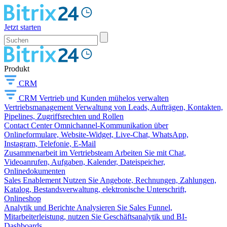
Jetzt starten
Produkt
CRM
CRM
Vertrieb und Kunden mühelos verwalten
Vertriebsmanagement
Verwaltung von Leads, Aufträgen, Kontakten,
Pipelines, Zugriffsrechten und Rollen
Contact Center
Omnichannel-Kommunikation über
Onlineformulare, Website-Widget, Live-Chat, WhatsApp,
Instagram, Telefonie, E-Mail
Zusammenarbeit im Vertriebsteam
Arbeiten Sie mit Chat,
Videoanrufen, Aufgaben, Kalender, Dateispeicher,
Onlinedokumenten
Sales Enablement
Nutzen Sie Angebote, Rechnungen, Zahlungen,
Katalog, Bestandsverwaltung, elektronische Unterschrift,
Onlineshop
Analytik und Berichte
Analysieren Sie Sales Funnel,
Mitarbeiterleistung, nutzen Sie Geschäftsanalytik und BI-
Dashboards