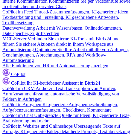
Interne Kommunikation
Kommunizieren Sie per Videoanrufe sowie
in öffentlichen und privaten Chats
CoPilot im Feed
Thread-Zusammenfassungen, KI-generierte Ideen,
Textbearbeitung und –erstellung, KI-geschriebene Antworten,
Textübersetzung
Datenverwaltung
Arbeit mit Wissensbasen, Onlinedokumenten,
Dateispeicher, Zugriffsrechten
MCP-Server
Verbinden Sie externe KI-Tools mit Bitrix24 und
führen Sie sichere Aktionen direkt in Ihrem Workspace aus
Automatisierung
Optimieren Sie Ihre Arbeit mithilfe von Anfragen,
Genehmigungen, Abrechnungen, RPA und Workflow-
Automatisierung
Alle Funktionen von HR und Automatisierung anzeigen
CoPilot
CoPilot
Ihr KI-betriebener Assistent in Bitrix24
CoPilot im CRM
Audio-zu-Text-Transkription von Anrufen,
Anrufzusammenfassung, automatische Vervollständigung von
Feldern in Aufträgen
CoPilot in Aufgaben
KI-generierte Aufgabenbeschreibungen,
Aufgabenzusammenfassungen, Checklisten, Kommentare
CoPilot im Chat
Unbegrenzte Quelle für Ideen, KI-generierte Texte,
Brainstorming und mehr
CoPilot in Websites und Onlineshops
Überzeugende Texte auf
Anfrage, KI-generierte Bilder, detaillierte Prompts, Textübersetzung