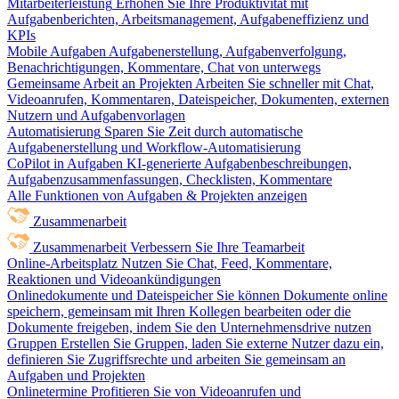
Mitarbeiterleistung
Erhöhen Sie Ihre Produktivität mit
Aufgabenberichten, Arbeitsmanagement, Aufgabeneffizienz und
KPIs
Mobile Aufgaben
Aufgabenerstellung, Aufgabenverfolgung,
Benachrichtigungen, Kommentare, Chat von unterwegs
Gemeinsame Arbeit an Projekten
Arbeiten Sie schneller mit Chat,
Videoanrufen, Kommentaren, Dateispeicher, Dokumenten, externen
Nutzern und Aufgabenvorlagen
Automatisierung
Sparen Sie Zeit durch automatische
Aufgabenerstellung und Workflow-Automatisierung
CoPilot in Aufgaben
KI-generierte Aufgabenbeschreibungen,
Aufgabenzusammenfassungen, Checklisten, Kommentare
Alle Funktionen von Aufgaben & Projekten anzeigen
Zusammenarbeit
Zusammenarbeit
Verbessern Sie Ihre Teamarbeit
Online-Arbeitsplatz
Nutzen Sie Chat, Feed, Kommentare,
Reaktionen und Videoankündigungen
Onlinedokumente und Dateispeicher
Sie können Dokumente online
speichern, gemeinsam mit Ihren Kollegen bearbeiten oder die
Dokumente freigeben, indem Sie den Unternehmensdrive nutzen
Gruppen
Erstellen Sie Gruppen, laden Sie externe Nutzer dazu ein,
definieren Sie Zugriffsrechte und arbeiten Sie gemeinsam an
Aufgaben und Projekten
Onlinetermine
Profitieren Sie von Videoanrufen und