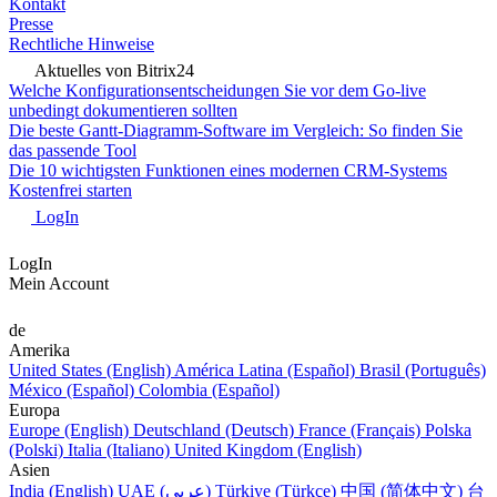
Kontakt
Presse
Rechtliche Hinweise
Aktuelles von Bitrix24
Welche Konfigurationsentscheidungen Sie vor dem Go-live
unbedingt dokumentieren sollten
Die beste Gantt-Diagramm-Software im Vergleich: So finden Sie
das passende Tool
Die 10 wichtigsten Funktionen eines modernen CRM-Systems
Kostenfrei starten
LogIn
LogIn
Mein Account
de
Amerika
United States (English)
América Latina (Español)
Brasil (Português)
México (Español)
Colombia (Español)
Europa
Europe (English)
Deutschland (Deutsch)
France (Français)
Polska
(Polski)
Italia (Italiano)
United Kingdom (English)
Asien
India (English)
UAE (عربي)
Türkiye (Türkçe)
中国 (简体中文)
台