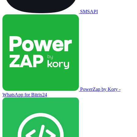
SMSAPI
PowerZap by Kory -
WhatsApp for Bitrix24