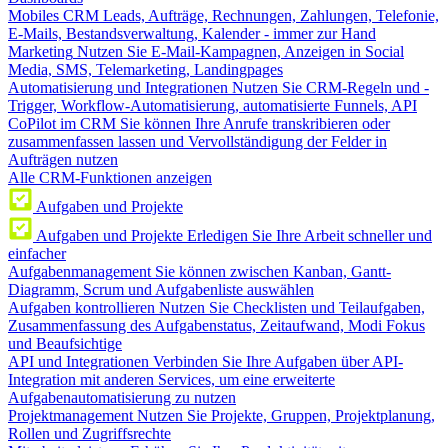
Mobiles CRM
Leads, Aufträge, Rechnungen, Zahlungen, Telefonie,
E-Mails, Bestandsverwaltung, Kalender - immer zur Hand
Marketing
Nutzen Sie E-Mail-Kampagnen, Anzeigen in Social
Media, SMS, Telemarketing, Landingpages
Automatisierung und Integrationen
Nutzen Sie CRM-Regeln und -
Trigger, Workflow-Automatisierung, automatisierte Funnels, API
CoPilot im CRM
Sie können Ihre Anrufe transkribieren oder
zusammenfassen lassen und Vervollständigung der Felder in
Aufträgen nutzen
Alle CRM-Funktionen anzeigen
Aufgaben und Projekte
Aufgaben und Projekte
Erledigen Sie Ihre Arbeit schneller und
einfacher
Aufgabenmanagement
Sie können zwischen Kanban, Gantt-
Diagramm, Scrum und Aufgabenliste auswählen
Aufgaben kontrollieren
Nutzen Sie Checklisten und Teilaufgaben,
Zusammenfassung des Aufgabenstatus, Zeitaufwand, Modi Fokus
und Beaufsichtige
API und Integrationen
Verbinden Sie Ihre Aufgaben über API-
Integration mit anderen Services, um eine erweiterte
Aufgabenautomatisierung zu nutzen
Projektmanagement
Nutzen Sie Projekte, Gruppen, Projektplanung,
Rollen und Zugriffsrechte