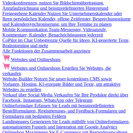
Videokonferenzen, nutzen Sie Bildschirmübertragung,
Anrufaufzeichnung und benutzerdefinierten Hintergrund
Freigegebene Kalender
Nutzen Sie Unternehmenskalender oder
Ihren persönlichen Kalender, offene Zeitfenster, Besprechungsräume
und Kalendersynchroniserung, um Ihre Termine zu planen
Mobile Kommunikation
Team-Messenger, Videoanrufe,
Kommentare, Kalender, Benachrichtigungen jederzeit
CoPilot im Chat
Unbegrenzte Quelle für Ideen, KI-generierte Texte,
Brainstorming und mehr
Alle Funktionen der Zusammenarbeit anzeigen
Websites und Onlineshops
Websites und Onlineshops
Erstellen Sie Websites, die
verkaufen
Website-Builder
Nutzen Sie unser kostenloses CMS sowie
Vorlagen, Hosting, KI-erzeugte Bilder und Texte, um attraktive
Websites zu erstellen
Verkauf über Social Media
Verkaufen Sie Ihre Produkte direkt über
Facebook, Instagram, WhatsApp oder Telegram
Onlineformulare
Erfassen Sie Leads mit benutzerdefinierten
Bestellformularen, Registrierungs- und Feedback-Formularen und
Formularen mit bedingten Feldern
Landingpages
Generieren Sie Leads mithilfe von Onlineformularen,
automatisierten Funnels und Integration mit Google Analytics
Onlineshop
Maximieren Sie E-Commerce mit Bestandsverwaltung,