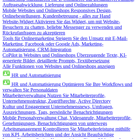
Auftragsabwicklung, Lieferung und Onlinezahlungen
Mobile Websites und Onlineshops
Responsives Design,
Onlinebestellungen, Kundenbetreuung - alles zur Hand
Website-Widget
Aktivieren Sie das Widget, um mit Website-
Besuchern zu chatten, beliebte Messenger zu verwenden und
Rückrufanfragen zu akzeptieren
Tools für Onlinemarketing
Steigern Sie den Umsatz mit E-Mail-
Marketing, Facebook oder Google Ads, Marketing-
Automatisierung, CRM-Integration
CoPilot in Websites und Onlineshops
Überzeugende Texte, KI-
generierte Bilder, detaillierte Prompts, Textübersetzung
Alle Funktionen von Websites und Onlineshops anzeigen
HR und Automatisierung
HR und Automatisierung
Optimieren Sie Ihre Workflows und
verwalten Sie Personaldaten
Mitarbeiterverwaltung
Nutzen Sie Mitarbeiterprofile,
Unternehmensstruktur, Zugriffsrechte, Active Directory
Kultur und Engagement
Unternehmensnews, Umfragen,
Auszeichnungen, Tags, persönliche Benachrichtigungen
Mobile Personalverwaltung
Chat, Videoanrufe, Mitarbeiterprofile,
Genehmigungen, Benachrichtigungen von unterwegs
Arbeitsmanagement
Kontrollieren Sie Mitarbeiterleistung mithilfe
von KPI, Arbeitsberichten und der Ansicht Beaufsichtige