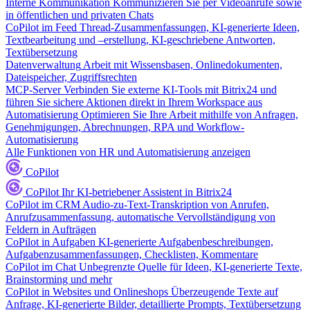
Interne Kommunikation
Kommunizieren Sie per Videoanrufe sowie
in öffentlichen und privaten Chats
CoPilot im Feed
Thread-Zusammenfassungen, KI-generierte Ideen,
Textbearbeitung und –erstellung, KI-geschriebene Antworten,
Textübersetzung
Datenverwaltung
Arbeit mit Wissensbasen, Onlinedokumenten,
Dateispeicher, Zugriffsrechten
MCP-Server
Verbinden Sie externe KI-Tools mit Bitrix24 und
führen Sie sichere Aktionen direkt in Ihrem Workspace aus
Automatisierung
Optimieren Sie Ihre Arbeit mithilfe von Anfragen,
Genehmigungen, Abrechnungen, RPA und Workflow-
Automatisierung
Alle Funktionen von HR und Automatisierung anzeigen
CoPilot
CoPilot
Ihr KI-betriebener Assistent in Bitrix24
CoPilot im CRM
Audio-zu-Text-Transkription von Anrufen,
Anrufzusammenfassung, automatische Vervollständigung von
Feldern in Aufträgen
CoPilot in Aufgaben
KI-generierte Aufgabenbeschreibungen,
Aufgabenzusammenfassungen, Checklisten, Kommentare
CoPilot im Chat
Unbegrenzte Quelle für Ideen, KI-generierte Texte,
Brainstorming und mehr
CoPilot in Websites und Onlineshops
Überzeugende Texte auf
Anfrage, KI-generierte Bilder, detaillierte Prompts, Textübersetzung