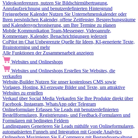
Videokonferenzen, nutzen Sie Bildschirmübertragung,
Anrufaufzeichnung und benutzerdefinierten Hintergrund
Freigegebene Kalender
Nutzen Sie Unternehmenskalender oder
Ihren persönlichen Kalender, offene Zeitfenster, Besprechungsräume
und Kalendersynchroniserung, um Ihre Termine zu planen
Mobile Kommunikation
Team-Messenger, Videoanrufe,
Kommentare, Kalender, Benachrichtigungen jederzeit
CoPilot im Chat
Unbegrenzte Quelle für Ideen, KI-generierte Texte,
Brainstorming und mehr
Alle Funktionen der Zusammenarbeit anzeigen
Websites und Onlineshops
Websites und Onlineshops
Erstellen Sie Websites, die
verkaufen
Website-Builder
Nutzen Sie unser kostenloses CMS sowie
Vorlagen, Hosting, KI-erzeugte Bilder und Texte, um attraktive
Websites zu erstellen
Verkauf über Social Media
Verkaufen Sie Ihre Produkte direkt über
Facebook, Instagram, WhatsApp oder Telegram
Onlineformulare
Erfassen Sie Leads mit benutzerdefinierten
Bestellformularen, Registrierungs- und Feedback-Formularen und
Formularen mit bedingten Feldern
Landingpages
Generieren Sie Leads mithilfe von Onlineformularen,
automatisierten Funnels und Integration mit Google Analytics
Onlineshop
Maximieren Sie E-Commerce mit Bestandsverwaltung,