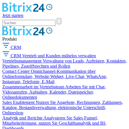
Jetzt starten
Produkt
CRM
CRM
Vertrieb und Kunden mühelos verwalten
Vertriebsmanagement
Verwaltung von Leads, Aufträgen, Kontakten,
Pipelines, Zugriffsrechten und Rollen
Contact Center
Omnichannel-Kommunikation über
Onlineformulare, Website-Widget, Live-Chat, WhatsApp,
Instagram, Telefonie, E-Mail
Zusammenarbeit im Vertriebsteam
Arbeiten Sie mit Chat,
Videoanrufen, Aufgaben, Kalender, Dateispeicher,
Onlinedokumenten
Sales Enablement
Nutzen Sie Angebote, Rechnungen, Zahlungen,
Katalog, Bestandsverwaltung, elektronische Unterschrift,
Onlineshop
Analytik und Berichte
Analysieren Sie Sales Funnel,
Mitarbeiterleistung, nutzen Sie Geschäftsanalytik und BI-
Dashboards