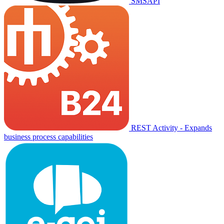
SMSAPI
REST Activity - Expands
business process capabilities