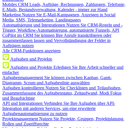
Mobiles CRM
Leads, Aufträge, Rechnungen, Zahlungen, Telefonie,
E-Mails, Bestandsverwaltung, Kalender - immer zur Hand
Marketing
Nutzen Sie E-Mail-Kampagnen, Anzeigen in Social
Media, SMS, Telemarketing, Landingpages
Automatisierung und Integrationen
Nutzen Sie CRM-Regeln und -
Trigger, Workflow-Automatisierung, automatisierte Funnels, API
CoPilot im CRM
Sie können Ihre Anrufe transkribieren oder
zusammenfassen lassen und Vervollständigung der Felder in
Aufträgen nutzen
Alle CRM-Funktionen anzeigen
Aufgaben und Projekte
Aufgaben und Projekte
Erledigen Sie Ihre Arbeit schneller und
einfacher
Aufgabenmanagement
Sie können zwischen Kanban, Gantt-
Diagramm, Scrum und Aufgabenliste auswählen
Aufgaben kontrollieren
Nutzen Sie Checklisten und Teilaufgaben,
Zusammenfassung des Aufgabenstatus, Zeitaufwand, Modi Fokus
und Beaufsichtige
API und Integrationen
Verbinden Sie Ihre Aufgaben über API-
Integration mit anderen Services, um eine erweiterte
Aufgabenautomatisierung zu nutzen
Projektmanagement
Nutzen Sie Projekte, Gruppen, Projektplanung,
Rollen und Zugriffsrechte