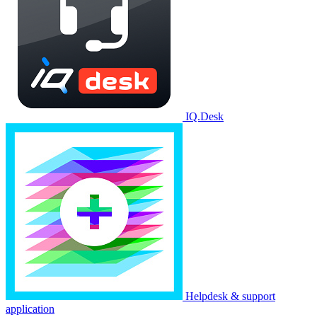
IQ.Desk
Helpdesk & support
application