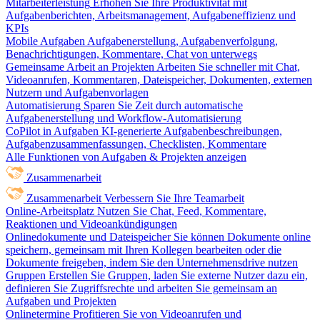
Mitarbeiterleistung
Erhöhen Sie Ihre Produktivität mit
Aufgabenberichten, Arbeitsmanagement, Aufgabeneffizienz und
KPIs
Mobile Aufgaben
Aufgabenerstellung, Aufgabenverfolgung,
Benachrichtigungen, Kommentare, Chat von unterwegs
Gemeinsame Arbeit an Projekten
Arbeiten Sie schneller mit Chat,
Videoanrufen, Kommentaren, Dateispeicher, Dokumenten, externen
Nutzern und Aufgabenvorlagen
Automatisierung
Sparen Sie Zeit durch automatische
Aufgabenerstellung und Workflow-Automatisierung
CoPilot in Aufgaben
KI-generierte Aufgabenbeschreibungen,
Aufgabenzusammenfassungen, Checklisten, Kommentare
Alle Funktionen von Aufgaben & Projekten anzeigen
Zusammenarbeit
Zusammenarbeit
Verbessern Sie Ihre Teamarbeit
Online-Arbeitsplatz
Nutzen Sie Chat, Feed, Kommentare,
Reaktionen und Videoankündigungen
Onlinedokumente und Dateispeicher
Sie können Dokumente online
speichern, gemeinsam mit Ihren Kollegen bearbeiten oder die
Dokumente freigeben, indem Sie den Unternehmensdrive nutzen
Gruppen
Erstellen Sie Gruppen, laden Sie externe Nutzer dazu ein,
definieren Sie Zugriffsrechte und arbeiten Sie gemeinsam an
Aufgaben und Projekten
Onlinetermine
Profitieren Sie von Videoanrufen und