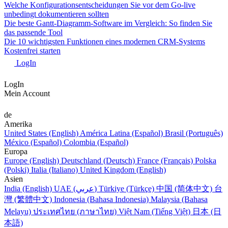
Welche Konfigurationsentscheidungen Sie vor dem Go-live
unbedingt dokumentieren sollten
Die beste Gantt-Diagramm-Software im Vergleich: So finden Sie
das passende Tool
Die 10 wichtigsten Funktionen eines modernen CRM-Systems
Kostenfrei starten
LogIn
LogIn
Mein Account
de
Amerika
United States (English)
América Latina (Español)
Brasil (Português)
México (Español)
Colombia (Español)
Europa
Europe (English)
Deutschland (Deutsch)
France (Français)
Polska
(Polski)
Italia (Italiano)
United Kingdom (English)
Asien
India (English)
UAE (عربي)
Türkiye (Türkçe)
中国 (简体中文)
台
灣 (繁體中文)
Indonesia (Bahasa Indonesia)
Malaysia (Bahasa
Melayu)
ประเทศไทย (ภาษาไทย)
Việt Nam (Tiếng Việt)
日本 (日
本語)