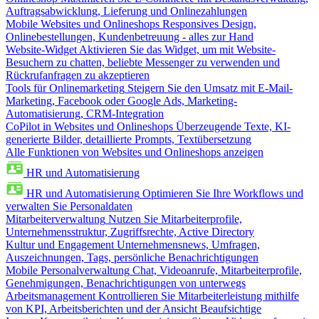
Auftragsabwicklung, Lieferung und Onlinezahlungen
Mobile Websites und Onlineshops
Responsives Design,
Onlinebestellungen, Kundenbetreuung - alles zur Hand
Website-Widget
Aktivieren Sie das Widget, um mit Website-
Besuchern zu chatten, beliebte Messenger zu verwenden und
Rückrufanfragen zu akzeptieren
Tools für Onlinemarketing
Steigern Sie den Umsatz mit E-Mail-
Marketing, Facebook oder Google Ads, Marketing-
Automatisierung, CRM-Integration
CoPilot in Websites und Onlineshops
Überzeugende Texte, KI-
generierte Bilder, detaillierte Prompts, Textübersetzung
Alle Funktionen von Websites und Onlineshops anzeigen
HR und Automatisierung
HR und Automatisierung
Optimieren Sie Ihre Workflows und
verwalten Sie Personaldaten
Mitarbeiterverwaltung
Nutzen Sie Mitarbeiterprofile,
Unternehmensstruktur, Zugriffsrechte, Active Directory
Kultur und Engagement
Unternehmensnews, Umfragen,
Auszeichnungen, Tags, persönliche Benachrichtigungen
Mobile Personalverwaltung
Chat, Videoanrufe, Mitarbeiterprofile,
Genehmigungen, Benachrichtigungen von unterwegs
Arbeitsmanagement
Kontrollieren Sie Mitarbeiterleistung mithilfe
von KPI, Arbeitsberichten und der Ansicht Beaufsichtige