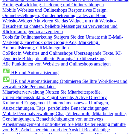
Auftragsabwicklung, Lieferung und Onlinezahlungen
Mobile Websites und Onlineshops
Responsives Design,
Onlinebestellungen, Kundenbetreuung - alles zur Hand
Website-Widget
Aktivieren Sie das Widget, um mit Website-
Besuchern zu chatten, beliebte Messenger zu verwenden und
Rückrufanfragen zu akzeptieren
Tools für Onlinemarketing
Steigern Sie den Umsatz mit E-Mail-
Marketing, Facebook oder Google Ads, Marketing-
Automatisierung, CRM-Integration
CoPilot in Websites und Onlineshops
Überzeugende Texte, KI-
generierte Bilder, detaillierte Prompts, Textübersetzung
Alle Funktionen von Websites und Onlineshops anzeigen
HR und Automatisierung
HR und Automatisierung
Optimieren Sie Ihre Workflows und
verwalten Sie Personaldaten
Mitarbeiterverwaltung
Nutzen Sie Mitarbeiterprofile,
Unternehmensstruktur, Zugriffsrechte, Active Directory
Kultur und Engagement
Unternehmensnews, Umfragen,
Auszeichnungen, Tags, persönliche Benachrichtigungen
Mobile Personalverwaltung
Chat, Videoanrufe, Mitarbeiterprofile,
Genehmigungen, Benachrichtigungen von unterwegs
Arbeitsmanagement
Kontrollieren Sie Mitarbeiterleistung mithilfe
von KPI, Arbeitsberichten und der Ansicht Beaufsichtige