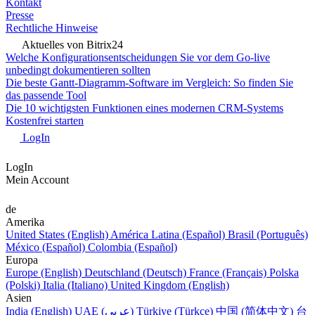
Kontakt
Presse
Rechtliche Hinweise
Aktuelles von Bitrix24
Welche Konfigurationsentscheidungen Sie vor dem Go-live
unbedingt dokumentieren sollten
Die beste Gantt-Diagramm-Software im Vergleich: So finden Sie
das passende Tool
Die 10 wichtigsten Funktionen eines modernen CRM-Systems
Kostenfrei starten
LogIn
LogIn
Mein Account
de
Amerika
United States (English)
América Latina (Español)
Brasil (Português)
México (Español)
Colombia (Español)
Europa
Europe (English)
Deutschland (Deutsch)
France (Français)
Polska
(Polski)
Italia (Italiano)
United Kingdom (English)
Asien
India (English)
UAE (عربي)
Türkiye (Türkçe)
中国 (简体中文)
台