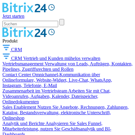
Jetzt starten
Produkt
CRM
CRM
Vertrieb und Kunden mühelos verwalten
Vertriebsmanagement
Verwaltung von Leads, Aufträgen, Kontakten,
Pipelines, Zugriffsrechten und Rollen
Contact Center
Omnichannel-Kommunikation über
Onlineformulare, Website-Widget, Live-Chat, WhatsApp,
Instagram, Telefonie, E-Mail
Zusammenarbeit im Vertriebsteam
Arbeiten Sie mit Chat,
Videoanrufen, Aufgaben, Kalender, Dateispeicher,
Onlinedokumenten
Sales Enablement
Nutzen Sie Angebote, Rechnungen, Zahlungen,
Katalog, Bestandsverwaltung, elektronische Unterschrift,
Onlineshop
Analytik und Berichte
Analysieren Sie Sales Funnel,
Mitarbeiterleistung, nutzen Sie Geschäftsanalytik und BI-
Dashboards