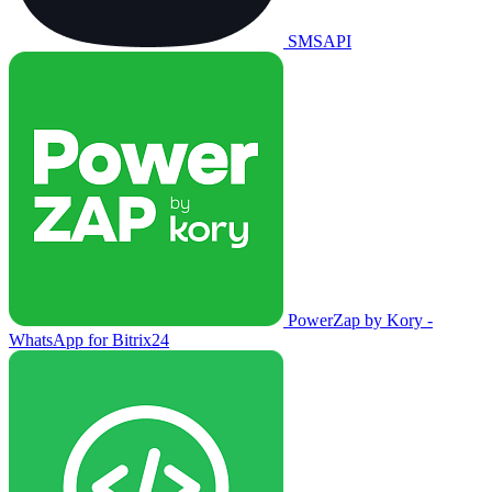
SMSAPI
PowerZap by Kory -
WhatsApp for Bitrix24