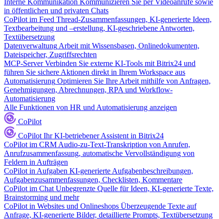
Interne Kommunikation
Kommunizieren Sie per Videoanrufe sowie
in öffentlichen und privaten Chats
CoPilot im Feed
Thread-Zusammenfassungen, KI-generierte Ideen,
Textbearbeitung und –erstellung, KI-geschriebene Antworten,
Textübersetzung
Datenverwaltung
Arbeit mit Wissensbasen, Onlinedokumenten,
Dateispeicher, Zugriffsrechten
MCP-Server
Verbinden Sie externe KI-Tools mit Bitrix24 und
führen Sie sichere Aktionen direkt in Ihrem Workspace aus
Automatisierung
Optimieren Sie Ihre Arbeit mithilfe von Anfragen,
Genehmigungen, Abrechnungen, RPA und Workflow-
Automatisierung
Alle Funktionen von HR und Automatisierung anzeigen
CoPilot
CoPilot
Ihr KI-betriebener Assistent in Bitrix24
CoPilot im CRM
Audio-zu-Text-Transkription von Anrufen,
Anrufzusammenfassung, automatische Vervollständigung von
Feldern in Aufträgen
CoPilot in Aufgaben
KI-generierte Aufgabenbeschreibungen,
Aufgabenzusammenfassungen, Checklisten, Kommentare
CoPilot im Chat
Unbegrenzte Quelle für Ideen, KI-generierte Texte,
Brainstorming und mehr
CoPilot in Websites und Onlineshops
Überzeugende Texte auf
Anfrage, KI-generierte Bilder, detaillierte Prompts, Textübersetzung