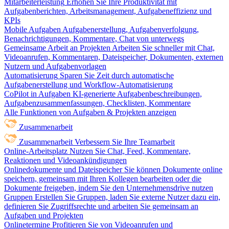
Mitarbeiterleistung
Erhöhen Sie Ihre Produktivität mit
Aufgabenberichten, Arbeitsmanagement, Aufgabeneffizienz und
KPIs
Mobile Aufgaben
Aufgabenerstellung, Aufgabenverfolgung,
Benachrichtigungen, Kommentare, Chat von unterwegs
Gemeinsame Arbeit an Projekten
Arbeiten Sie schneller mit Chat,
Videoanrufen, Kommentaren, Dateispeicher, Dokumenten, externen
Nutzern und Aufgabenvorlagen
Automatisierung
Sparen Sie Zeit durch automatische
Aufgabenerstellung und Workflow-Automatisierung
CoPilot in Aufgaben
KI-generierte Aufgabenbeschreibungen,
Aufgabenzusammenfassungen, Checklisten, Kommentare
Alle Funktionen von Aufgaben & Projekten anzeigen
Zusammenarbeit
Zusammenarbeit
Verbessern Sie Ihre Teamarbeit
Online-Arbeitsplatz
Nutzen Sie Chat, Feed, Kommentare,
Reaktionen und Videoankündigungen
Onlinedokumente und Dateispeicher
Sie können Dokumente online
speichern, gemeinsam mit Ihren Kollegen bearbeiten oder die
Dokumente freigeben, indem Sie den Unternehmensdrive nutzen
Gruppen
Erstellen Sie Gruppen, laden Sie externe Nutzer dazu ein,
definieren Sie Zugriffsrechte und arbeiten Sie gemeinsam an
Aufgaben und Projekten
Onlinetermine
Profitieren Sie von Videoanrufen und