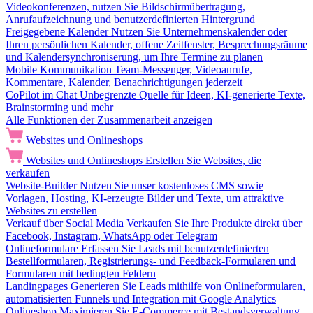
Videokonferenzen, nutzen Sie Bildschirmübertragung,
Anrufaufzeichnung und benutzerdefinierten Hintergrund
Freigegebene Kalender
Nutzen Sie Unternehmenskalender oder
Ihren persönlichen Kalender, offene Zeitfenster, Besprechungsräume
und Kalendersynchroniserung, um Ihre Termine zu planen
Mobile Kommunikation
Team-Messenger, Videoanrufe,
Kommentare, Kalender, Benachrichtigungen jederzeit
CoPilot im Chat
Unbegrenzte Quelle für Ideen, KI-generierte Texte,
Brainstorming und mehr
Alle Funktionen der Zusammenarbeit anzeigen
Websites und Onlineshops
Websites und Onlineshops
Erstellen Sie Websites, die
verkaufen
Website-Builder
Nutzen Sie unser kostenloses CMS sowie
Vorlagen, Hosting, KI-erzeugte Bilder und Texte, um attraktive
Websites zu erstellen
Verkauf über Social Media
Verkaufen Sie Ihre Produkte direkt über
Facebook, Instagram, WhatsApp oder Telegram
Onlineformulare
Erfassen Sie Leads mit benutzerdefinierten
Bestellformularen, Registrierungs- und Feedback-Formularen und
Formularen mit bedingten Feldern
Landingpages
Generieren Sie Leads mithilfe von Onlineformularen,
automatisierten Funnels und Integration mit Google Analytics
Onlineshop
Maximieren Sie E-Commerce mit Bestandsverwaltung,