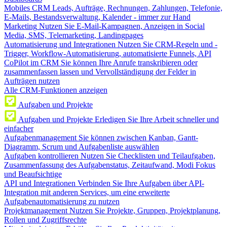
Mobiles CRM
Leads, Aufträge, Rechnungen, Zahlungen, Telefonie,
E-Mails, Bestandsverwaltung, Kalender - immer zur Hand
Marketing
Nutzen Sie E-Mail-Kampagnen, Anzeigen in Social
Media, SMS, Telemarketing, Landingpages
Automatisierung und Integrationen
Nutzen Sie CRM-Regeln und -
Trigger, Workflow-Automatisierung, automatisierte Funnels, API
CoPilot im CRM
Sie können Ihre Anrufe transkribieren oder
zusammenfassen lassen und Vervollständigung der Felder in
Aufträgen nutzen
Alle CRM-Funktionen anzeigen
Aufgaben und Projekte
Aufgaben und Projekte
Erledigen Sie Ihre Arbeit schneller und
einfacher
Aufgabenmanagement
Sie können zwischen Kanban, Gantt-
Diagramm, Scrum und Aufgabenliste auswählen
Aufgaben kontrollieren
Nutzen Sie Checklisten und Teilaufgaben,
Zusammenfassung des Aufgabenstatus, Zeitaufwand, Modi Fokus
und Beaufsichtige
API und Integrationen
Verbinden Sie Ihre Aufgaben über API-
Integration mit anderen Services, um eine erweiterte
Aufgabenautomatisierung zu nutzen
Projektmanagement
Nutzen Sie Projekte, Gruppen, Projektplanung,
Rollen und Zugriffsrechte