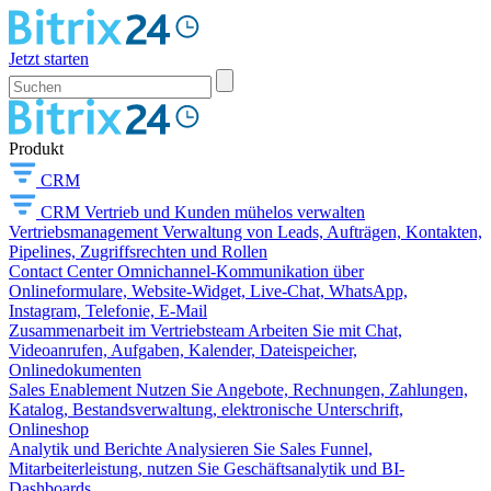
Jetzt starten
Produkt
CRM
CRM
Vertrieb und Kunden mühelos verwalten
Vertriebsmanagement
Verwaltung von Leads, Aufträgen, Kontakten,
Pipelines, Zugriffsrechten und Rollen
Contact Center
Omnichannel-Kommunikation über
Onlineformulare, Website-Widget, Live-Chat, WhatsApp,
Instagram, Telefonie, E-Mail
Zusammenarbeit im Vertriebsteam
Arbeiten Sie mit Chat,
Videoanrufen, Aufgaben, Kalender, Dateispeicher,
Onlinedokumenten
Sales Enablement
Nutzen Sie Angebote, Rechnungen, Zahlungen,
Katalog, Bestandsverwaltung, elektronische Unterschrift,
Onlineshop
Analytik und Berichte
Analysieren Sie Sales Funnel,
Mitarbeiterleistung, nutzen Sie Geschäftsanalytik und BI-
Dashboards