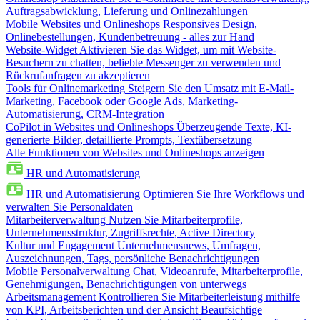
Auftragsabwicklung, Lieferung und Onlinezahlungen
Mobile Websites und Onlineshops
Responsives Design,
Onlinebestellungen, Kundenbetreuung - alles zur Hand
Website-Widget
Aktivieren Sie das Widget, um mit Website-
Besuchern zu chatten, beliebte Messenger zu verwenden und
Rückrufanfragen zu akzeptieren
Tools für Onlinemarketing
Steigern Sie den Umsatz mit E-Mail-
Marketing, Facebook oder Google Ads, Marketing-
Automatisierung, CRM-Integration
CoPilot in Websites und Onlineshops
Überzeugende Texte, KI-
generierte Bilder, detaillierte Prompts, Textübersetzung
Alle Funktionen von Websites und Onlineshops anzeigen
HR und Automatisierung
HR und Automatisierung
Optimieren Sie Ihre Workflows und
verwalten Sie Personaldaten
Mitarbeiterverwaltung
Nutzen Sie Mitarbeiterprofile,
Unternehmensstruktur, Zugriffsrechte, Active Directory
Kultur und Engagement
Unternehmensnews, Umfragen,
Auszeichnungen, Tags, persönliche Benachrichtigungen
Mobile Personalverwaltung
Chat, Videoanrufe, Mitarbeiterprofile,
Genehmigungen, Benachrichtigungen von unterwegs
Arbeitsmanagement
Kontrollieren Sie Mitarbeiterleistung mithilfe
von KPI, Arbeitsberichten und der Ansicht Beaufsichtige