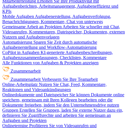
Mitarbeiterleistung
Erhöhen Sie Ihre Produktivität mit
Aufgabenberichten, Arbeitsmanagement, Aufgabeneffizienz und
KPIs
Mobile Aufgaben
Aufgabenerstellung, Aufgabenverfolgung,
Benachrichtigungen, Kommentare, Chat von unterwegs
Gemeinsame Arbeit an Projekten
Arbeiten Sie schneller mit Chat,
Videoanrufen, Kommentaren, Dateispeicher, Dokumenten, externen
Nutzern und Aufgabenvorlagen
Automatisierung
Sparen Sie Zeit durch automatische
Aufgabenerstellung und Workflow-Automatisierung
CoPilot in Aufgaben
KI-generierte Aufgabenbeschreibungen,
Aufgabenzusammenfassungen, Checklisten, Kommentare
Alle Funktionen von Aufgaben & Projekten anzeigen
Zusammenarbeit
Zusammenarbeit
Verbessern Sie Ihre Teamarbeit
Online-Arbeitsplatz
Nutzen Sie Chat, Feed, Kommentare,
Reaktionen und Videoankündigungen
Onlinedokumente und Dateispeicher
Sie können Dokumente online
speichern, gemeinsam mit Ihren Kollegen bearbeiten oder die
Dokumente freigeben, indem Sie den Unternehmensdrive nutzen
Gruppen
Erstellen Sie Gruppen, laden Sie externe Nutzer dazu ein,
definieren Sie Zugriffsrechte und arbeiten Sie gemeinsam an
Aufgaben und Projekten
Onlinetermine
Profitieren Sie von Videoanrufen und