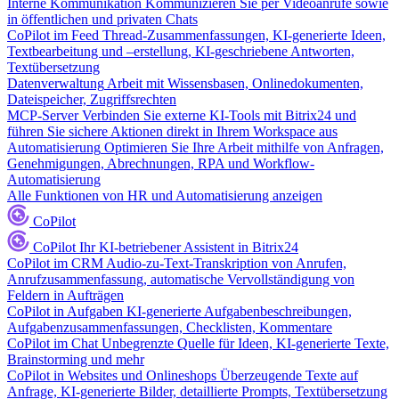
Interne Kommunikation
Kommunizieren Sie per Videoanrufe sowie
in öffentlichen und privaten Chats
CoPilot im Feed
Thread-Zusammenfassungen, KI-generierte Ideen,
Textbearbeitung und –erstellung, KI-geschriebene Antworten,
Textübersetzung
Datenverwaltung
Arbeit mit Wissensbasen, Onlinedokumenten,
Dateispeicher, Zugriffsrechten
MCP-Server
Verbinden Sie externe KI-Tools mit Bitrix24 und
führen Sie sichere Aktionen direkt in Ihrem Workspace aus
Automatisierung
Optimieren Sie Ihre Arbeit mithilfe von Anfragen,
Genehmigungen, Abrechnungen, RPA und Workflow-
Automatisierung
Alle Funktionen von HR und Automatisierung anzeigen
CoPilot
CoPilot
Ihr KI-betriebener Assistent in Bitrix24
CoPilot im CRM
Audio-zu-Text-Transkription von Anrufen,
Anrufzusammenfassung, automatische Vervollständigung von
Feldern in Aufträgen
CoPilot in Aufgaben
KI-generierte Aufgabenbeschreibungen,
Aufgabenzusammenfassungen, Checklisten, Kommentare
CoPilot im Chat
Unbegrenzte Quelle für Ideen, KI-generierte Texte,
Brainstorming und mehr
CoPilot in Websites und Onlineshops
Überzeugende Texte auf
Anfrage, KI-generierte Bilder, detaillierte Prompts, Textübersetzung