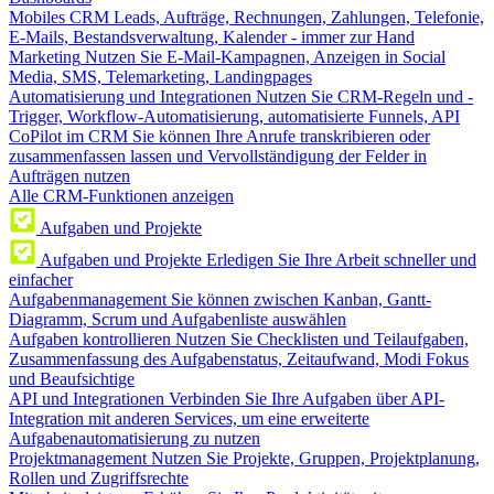
Mobiles CRM
Leads, Aufträge, Rechnungen, Zahlungen, Telefonie,
E-Mails, Bestandsverwaltung, Kalender - immer zur Hand
Marketing
Nutzen Sie E-Mail-Kampagnen, Anzeigen in Social
Media, SMS, Telemarketing, Landingpages
Automatisierung und Integrationen
Nutzen Sie CRM-Regeln und -
Trigger, Workflow-Automatisierung, automatisierte Funnels, API
CoPilot im CRM
Sie können Ihre Anrufe transkribieren oder
zusammenfassen lassen und Vervollständigung der Felder in
Aufträgen nutzen
Alle CRM-Funktionen anzeigen
Aufgaben und Projekte
Aufgaben und Projekte
Erledigen Sie Ihre Arbeit schneller und
einfacher
Aufgabenmanagement
Sie können zwischen Kanban, Gantt-
Diagramm, Scrum und Aufgabenliste auswählen
Aufgaben kontrollieren
Nutzen Sie Checklisten und Teilaufgaben,
Zusammenfassung des Aufgabenstatus, Zeitaufwand, Modi Fokus
und Beaufsichtige
API und Integrationen
Verbinden Sie Ihre Aufgaben über API-
Integration mit anderen Services, um eine erweiterte
Aufgabenautomatisierung zu nutzen
Projektmanagement
Nutzen Sie Projekte, Gruppen, Projektplanung,
Rollen und Zugriffsrechte