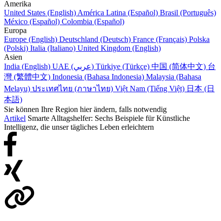
Amerika
United States (English)
América Latina (Español)
Brasil (Português)
México (Español)
Colombia (Español)
Europa
Europe (English)
Deutschland (Deutsch)
France (Français)
Polska
(Polski)
Italia (Italiano)
United Kingdom (English)
Asien
India (English)
UAE (عربي)
Türkiye (Türkçe)
中国 (简体中文)
台
灣 (繁體中文)
Indonesia (Bahasa Indonesia)
Malaysia (Bahasa
Melayu)
ประเทศไทย (ภาษาไทย)
Việt Nam (Tiếng Việt)
日本 (日
本語)
Sie können Ihre Region hier ändern, falls notwendig
Artikel
Smarte Alltagshelfer: Sechs Beispiele für Künstliche
Intelligenz, die unser tägliches Leben erleichtern