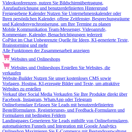
Videokonferenzen, nutzen Sie Bildschirmübertragung,
Anrufaufzeichnung und benutzerdefinierten Hintergrund
Freigegebene Kalender
Nutzen Sie Unternehmenskalender oder
Ihren persönlichen Kalender, offene Zeitfenster, Besprechungsräume
und Kalendersynchroniserung, um Ihre Termine zu planen
Mobile Kommunikation
Team-Messenger, Videoanrufe,
Kommentare, Kalender, Benachrichtigungen jederzeit
CoPilot im Chat
Unbegrenzte Quelle für Ideen, KI-generierte Texte,
Brainstorming und mehr
Alle Funktionen der Zusammenarbeit anzeigen
Websites und Onlineshops
Websites und Onlineshops
Erstellen Sie Websites, die
verkaufen
Website-Builder
Nutzen Sie unser kostenloses CMS sowie
Vorlagen, Hosting, KI-erzeugte Bilder und Texte, um attraktive
Websites zu erstellen
Verkauf über Social Media
Verkaufen Sie Ihre Produkte direkt über
Facebook, Instagram, WhatsApp oder Telegram
Onlineformulare
Erfassen Sie Leads mit benutzerdefinierten
Bestellformularen, Registrierungs- und Feedback-Formularen und
Formularen mit bedingten Feldern
Landingpages
Generieren Sie Leads mithilfe von Onlineformularen,
automatisierten Funnels und Integration mit Google Analytics
Onlineshop
Maximieren Sie E-Commerce mit Bestandsverwaltung,