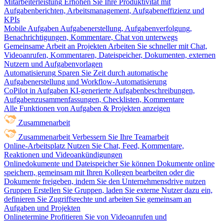
Mitarbeiterleistung
Erhöhen Sie Ihre Produktivität mit
Aufgabenberichten, Arbeitsmanagement, Aufgabeneffizienz und
KPIs
Mobile Aufgaben
Aufgabenerstellung, Aufgabenverfolgung,
Benachrichtigungen, Kommentare, Chat von unterwegs
Gemeinsame Arbeit an Projekten
Arbeiten Sie schneller mit Chat,
Videoanrufen, Kommentaren, Dateispeicher, Dokumenten, externen
Nutzern und Aufgabenvorlagen
Automatisierung
Sparen Sie Zeit durch automatische
Aufgabenerstellung und Workflow-Automatisierung
CoPilot in Aufgaben
KI-generierte Aufgabenbeschreibungen,
Aufgabenzusammenfassungen, Checklisten, Kommentare
Alle Funktionen von Aufgaben & Projekten anzeigen
Zusammenarbeit
Zusammenarbeit
Verbessern Sie Ihre Teamarbeit
Online-Arbeitsplatz
Nutzen Sie Chat, Feed, Kommentare,
Reaktionen und Videoankündigungen
Onlinedokumente und Dateispeicher
Sie können Dokumente online
speichern, gemeinsam mit Ihren Kollegen bearbeiten oder die
Dokumente freigeben, indem Sie den Unternehmensdrive nutzen
Gruppen
Erstellen Sie Gruppen, laden Sie externe Nutzer dazu ein,
definieren Sie Zugriffsrechte und arbeiten Sie gemeinsam an
Aufgaben und Projekten
Onlinetermine
Profitieren Sie von Videoanrufen und