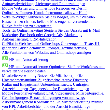
Auftragsabwicklung, Lieferung und Onlinezahlungen
Mobile Websites und Onlineshops
Responsives Design,
Onlinebestellungen, Kundenbetreuung - alles zur Hand
Website-Widget
Aktivieren Sie das Widget, um mit Website-
Besuchern zu chatten, beliebte Messenger zu verwenden und
Rückrufanfragen zu akzeptieren
Tools für Onlinemarketing
Steigern Sie den Umsatz mit E-Mail-
Marketing, Facebook oder Google Ads, Marketing-
Automatisierung, CRM-Integration
CoPilot in Websites und Onlineshops
Überzeugende Texte, KI-
generierte Bilder, detaillierte Prompts, Textübersetzung
Alle Funktionen von Websites und Onlineshops anzeigen
HR und Automatisierung
HR und Automatisierung
Optimieren Sie Ihre Workflows und
verwalten Sie Personaldaten
Mitarbeiterverwaltung
Nutzen Sie Mitarbeiterprofile,
Unternehmensstruktur, Zugriffsrechte, Active Directory
Kultur und Engagement
Unternehmensnews, Umfragen,
Auszeichnungen, Tags, persönliche Benachrichtigungen
Mobile Personalverwaltung
Chat, Videoanrufe, Mitarbeiterprofile,
Genehmigungen, Benachrichtigungen von unterwegs
Arbeitsmanagement
Kontrollieren Sie Mitarbeiterleistung mithilfe
von KPI, Arbeitsberichten und der Ansicht Beaufsichtige