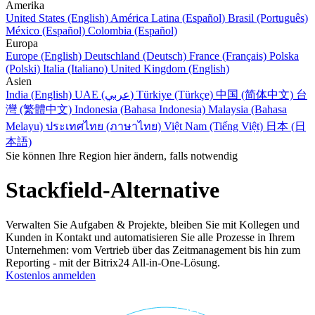
Amerika
United States (English)
América Latina (Español)
Brasil (Português)
México (Español)
Colombia (Español)
Europa
Europe (English)
Deutschland (Deutsch)
France (Français)
Polska
(Polski)
Italia (Italiano)
United Kingdom (English)
Asien
India (English)
UAE (عربي)
Türkiye (Türkçe)
中国 (简体中文)
台
灣 (繁體中文)
Indonesia (Bahasa Indonesia)
Malaysia (Bahasa
Melayu)
ประเทศไทย (ภาษาไทย)
Việt Nam (Tiếng Việt)
日本 (日
本語)
Sie können Ihre Region hier ändern, falls notwendig
Stackfield-Alternative
Verwalten Sie Aufgaben & Projekte, bleiben Sie mit Kollegen und
Kunden in Kontakt und automatisieren Sie alle Prozesse in Ihrem
Unternehmen: vom Vertrieb über das Zeitmanagement bis hin zum
Reporting - mit der Bitrix24 All-in-One-Lösung.
Kostenlos anmelden