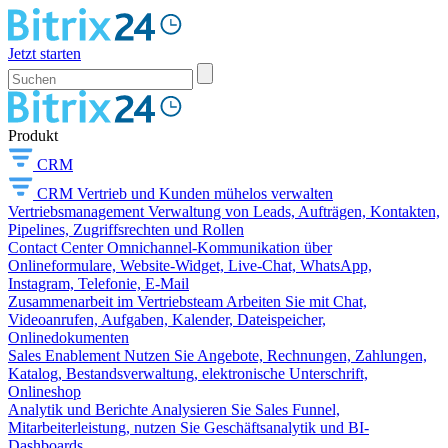
Jetzt starten
Produkt
CRM
CRM
Vertrieb und Kunden mühelos verwalten
Vertriebsmanagement
Verwaltung von Leads, Aufträgen, Kontakten,
Pipelines, Zugriffsrechten und Rollen
Contact Center
Omnichannel-Kommunikation über
Onlineformulare, Website-Widget, Live-Chat, WhatsApp,
Instagram, Telefonie, E-Mail
Zusammenarbeit im Vertriebsteam
Arbeiten Sie mit Chat,
Videoanrufen, Aufgaben, Kalender, Dateispeicher,
Onlinedokumenten
Sales Enablement
Nutzen Sie Angebote, Rechnungen, Zahlungen,
Katalog, Bestandsverwaltung, elektronische Unterschrift,
Onlineshop
Analytik und Berichte
Analysieren Sie Sales Funnel,
Mitarbeiterleistung, nutzen Sie Geschäftsanalytik und BI-
Dashboards