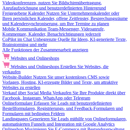
Videokonferenzen, nutzen Sie Bildschirmübertragung,
Anrufaufzeichnung und benutzerdefinierten Hintergrund
Freigegebene Kalender
Nutzen Sie Unternehmenskalender oder
Ihren persönlichen Kalender, offene Zeitfenster, Besprechungsräume
und Kalendersynchroniserung, um Ihre Termine zu planen
Mobile Kommunikation
Team-Messenger, Videoanrufe,
Kommentare, Kalender, Benachrichtigungen jederzeit
CoPilot im Chat
Unbegrenzte Quelle für Ideen, KI-generierte Texte,
Brainstorming und mehr
Alle Funktionen der Zusammenarbeit anzeigen
Websites und Onlineshops
Websites und Onlineshops
Erstellen Sie Websites, die
verkaufen
Website-Builder
Nutzen Sie unser kostenloses CMS sowie
Vorlagen, Hosting, KI-erzeugte Bilder und Texte, um attraktive
Websites zu erstellen
Verkauf über Social Media
Verkaufen Sie Ihre Produkte direkt über
Facebook, Instagram, WhatsApp oder Telegram
Onlineformulare
Erfassen Sie Leads mit benutzerdefinierten
Bestellformularen, Registrierungs- und Feedback-Formularen und
Formularen mit bedingten Feldern
Landingpages
Generieren Sie Leads mithilfe von Onlineformularen,
automatisierten Funnels und Integration mit Google Analytics
Onlineshop
Maximieren Sie E-Commerce mit Bestandsverwaltung,