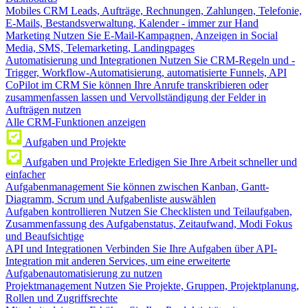
Mobiles CRM
Leads, Aufträge, Rechnungen, Zahlungen, Telefonie,
E-Mails, Bestandsverwaltung, Kalender - immer zur Hand
Marketing
Nutzen Sie E-Mail-Kampagnen, Anzeigen in Social
Media, SMS, Telemarketing, Landingpages
Automatisierung und Integrationen
Nutzen Sie CRM-Regeln und -
Trigger, Workflow-Automatisierung, automatisierte Funnels, API
CoPilot im CRM
Sie können Ihre Anrufe transkribieren oder
zusammenfassen lassen und Vervollständigung der Felder in
Aufträgen nutzen
Alle CRM-Funktionen anzeigen
Aufgaben und Projekte
Aufgaben und Projekte
Erledigen Sie Ihre Arbeit schneller und
einfacher
Aufgabenmanagement
Sie können zwischen Kanban, Gantt-
Diagramm, Scrum und Aufgabenliste auswählen
Aufgaben kontrollieren
Nutzen Sie Checklisten und Teilaufgaben,
Zusammenfassung des Aufgabenstatus, Zeitaufwand, Modi Fokus
und Beaufsichtige
API und Integrationen
Verbinden Sie Ihre Aufgaben über API-
Integration mit anderen Services, um eine erweiterte
Aufgabenautomatisierung zu nutzen
Projektmanagement
Nutzen Sie Projekte, Gruppen, Projektplanung,
Rollen und Zugriffsrechte