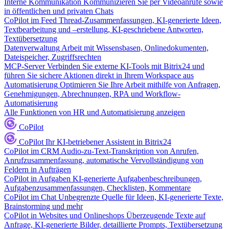
Interne Kommunikation
Kommunizieren Sie per Videoanrufe sowie
in öffentlichen und privaten Chats
CoPilot im Feed
Thread-Zusammenfassungen, KI-generierte Ideen,
Textbearbeitung und –erstellung, KI-geschriebene Antworten,
Textübersetzung
Datenverwaltung
Arbeit mit Wissensbasen, Onlinedokumenten,
Dateispeicher, Zugriffsrechten
MCP-Server
Verbinden Sie externe KI-Tools mit Bitrix24 und
führen Sie sichere Aktionen direkt in Ihrem Workspace aus
Automatisierung
Optimieren Sie Ihre Arbeit mithilfe von Anfragen,
Genehmigungen, Abrechnungen, RPA und Workflow-
Automatisierung
Alle Funktionen von HR und Automatisierung anzeigen
CoPilot
CoPilot
Ihr KI-betriebener Assistent in Bitrix24
CoPilot im CRM
Audio-zu-Text-Transkription von Anrufen,
Anrufzusammenfassung, automatische Vervollständigung von
Feldern in Aufträgen
CoPilot in Aufgaben
KI-generierte Aufgabenbeschreibungen,
Aufgabenzusammenfassungen, Checklisten, Kommentare
CoPilot im Chat
Unbegrenzte Quelle für Ideen, KI-generierte Texte,
Brainstorming und mehr
CoPilot in Websites und Onlineshops
Überzeugende Texte auf
Anfrage, KI-generierte Bilder, detaillierte Prompts, Textübersetzung