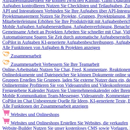
Aufgabenmanagement
Sie können zwischen Kanban, Gantt-Diagram
Aufgaben kontrollieren
Nutzen Sie Checklisten und Teilaufgaben, Z
API und Integrationen
Verbinden Sie Ihre Aufgaben über API-Integra
Projektmanagement
Nutzen Sie Projekte, Gruppen, Projektplanung, R
Mitarbeiterleistung
Erhöhen Sie Ihre Produktivität mit Aufgabenberi
Mobile Aufgaben
Aufgabenerstellung, Aufgabenverfolgung, Benachr
Gemeinsame Arbeit an Projekten
Arbeiten Sie schneller mit Chat, 
Automatisierung
Sparen Sie Zeit durch automatische Aufgabenerste
CoPilot in Aufgaben
KI-generierte Aufgabenbeschreibungen, Aufga
Alle Funktionen von Aufgaben & Projekten anzeigen
Zusammenarbeit
Zusammenarbeit
Verbessern Sie Ihre Teamarbeit
Online-Arbeitsplatz
Nutzen Sie Chat, Feed, Kommentare, Reaktione
Onlinedokumente und Dateispeicher
Sie können Dokumente online sp
Gruppen
Erstellen Sie Gruppen, laden Sie externe Nutzer dazu ein, 
Onlinetermine
Profitieren Sie von Videoanrufen und Videokonferenze
Freigegebene Kalender
Nutzen Sie Unternehmenskalender oder Ihren 
Mobile Kommunikation
Team-Messenger, Videoanrufe, Kommentare, 
CoPilot im Chat
Unbegrenzte Quelle für Ideen, KI-generierte Texte,
Alle Funktionen der Zusammenarbeit anzeigen
Websites und Onlineshops
Websites und Onlineshops
Erstellen Sie Websites, die verkaufen
Website-Builder
Nutzen Sie unser kostenloses CMS sowie Vorlagen, Ho