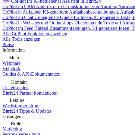
CoPilot
Ihr KI-betriebener Assistent in Bitrix24
CoPilot im CRM
Audio-zu-Text-Transkription von Anrufen, Anrufzu
CoPilot in Aufgaben
KI-generierte Aufgabenbeschreibungen, Aufga
CoPilot im Chat
Unbegrenzte Quelle für Ideen, KI-generierte Texte,
CoPilot in Websites und Onlineshops
Überzeugende Texte auf Anfrage,
CoPilot im Feed
Thread-Zusammenfassungen, KI-generierte Ideen, Te
Alle CoPilot Funktionen anzeigen
Alle Tools anzeigen
Preise
Information
Mehr
Webinare
Helpdesk
Guides & API-Dokumentation
Kontakt
Ticket senden
Bitrix24 Partner kontaktieren
Lektüre
Wachstumszentrum
Bitrix24 Tipps & Updates
Lösungen
Rolle
Marketing
Personalverwaltung