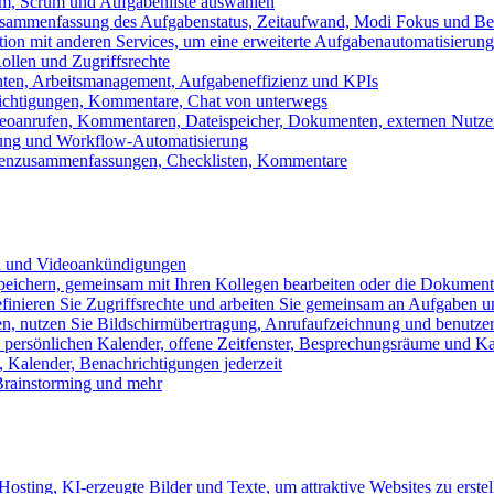
m, Scrum und Aufgabenliste auswählen
usammenfassung des Aufgabenstatus, Zeitaufwand, Modi Fokus und Bea
tion mit anderen Services, um eine erweiterte Aufgabenautomatisierung
ollen und Zugriffsrechte
chten, Arbeitsmanagement, Aufgabeneffizienz und KPIs
ichtigungen, Kommentare, Chat von unterwegs
Videoanrufen, Kommentaren, Dateispeicher, Dokumenten, externen Nutz
llung und Workflow-Automatisierung
benzusammenfassungen, Checklisten, Kommentare
n und Videoankündigungen
eichern, gemeinsam mit Ihren Kollegen bearbeiten oder die Dokument
definieren Sie Zugriffsrechte und arbeiten Sie gemeinsam an Aufgaben u
n, nutzen Sie Bildschirmübertragung, Anrufaufzeichnung und benutzer
persönlichen Kalender, offene Zeitfenster, Besprechungsräume und K
Kalender, Benachrichtigungen jederzeit
 Brainstorming und mehr
sting, KI-erzeugte Bilder und Texte, um attraktive Websites zu erstel