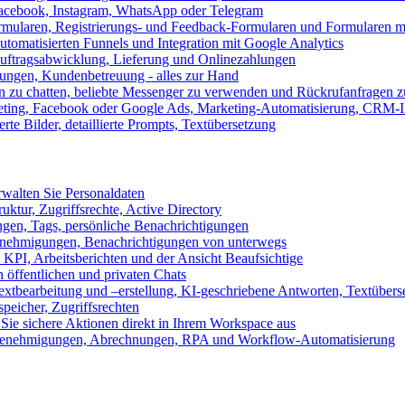
 Facebook, Instagram, WhatsApp oder Telegram
formularen, Registrierungs- und Feedback-Formularen und Formularen m
utomatisierten Funnels und Integration mit Google Analytics
ftragsabwicklung, Lieferung und Onlinezahlungen
lungen, Kundenbetreuung - alles zur Hand
n zu chatten, beliebte Messenger zu verwenden und Rückrufanfragen z
eting, Facebook oder Google Ads, Marketing-Automatisierung, CRM-I
te Bilder, detaillierte Prompts, Textübersetzung
walten Sie Personaldaten
uktur, Zugriffsrechte, Active Directory
en, Tags, persönliche Benachrichtigungen
 Genehmigungen, Benachrichtigungen von unterwegs
n KPI, Arbeitsberichten und der Ansicht Beaufsichtige
 öffentlichen und privaten Chats
xtbearbeitung und –erstellung, KI-geschriebene Antworten, Textübers
peicher, Zugriffsrechten
 Sie sichere Aktionen direkt in Ihrem Workspace aus
n, Genehmigungen, Abrechnungen, RPA und Workflow-Automatisierung