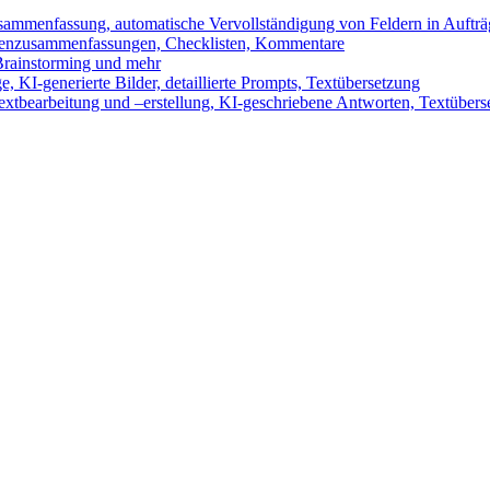
sammenfassung, automatische Vervollständigung von Feldern in Auftr
benzusammenfassungen, Checklisten, Kommentare
 Brainstorming und mehr
 KI-generierte Bilder, detaillierte Prompts, Textübersetzung
xtbearbeitung und –erstellung, KI-geschriebene Antworten, Textübers