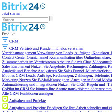
Jetzt starten
Produkt
CRM
CRM
Vertrieb und Kunden mühelos verwalten
Vertriebsmanagement
Verwaltung von Leads, Aufträgen, Kontakten, P
Contact Center
Omnichannel-Kommunikation über Onlineformulare, W
Zusammenarbeit im Vertriebsteam
Arbeiten Sie mit Chat, Videoanruf
Sales Enablement
Nutzen Sie Angebote, Rechnungen, Zahlungen, Kata
Analytik und Berichte
Analysieren Sie Sales Funnel, Mitarbeiterleis
Mobiles CRM
Leads, Aufträge, Rechnungen, Zahlungen, Telefonie, 
Marketing
Nutzen Sie E-Mail-Kampagnen, Anzeigen in Social Media
Automatisierung und Integrationen
Nutzen Sie CRM-Regeln und -Trig
CoPilot im CRM
Sie können Ihre Anrufe transkribieren oder zusamme
Alle CRM-Funktionen anzeigen
Aufgaben und Projekte
Aufgaben und Projekte
Erledigen Sie Ihre Arbeit schneller und e