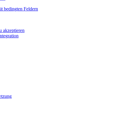
it bedingten Feldern
u akzeptieren
ntegration
etzung