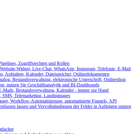
ipelines, Zugriffsrechten und Rollen
ebsite-Widget, Live-Chat, WhatsApp, Instagram, Telefonie, E-Mail
en, Aufgaben, Kalender, Dateispeicher, Onlinedokumenten
log, Bestandsverwaltung, elektronische Unterschrift, Onlineshop
tung, nutzen Sie Geschäftsanalytik und BI-Dashboards
E-Mails, Bestandsverwaltung, Kalender - immer zur Hand
, SMS, Telemarketing, Landingpages
ger, Workflow-Automatisierung, automatisierte Funnels, API
nfassen lassen und Vervollständigung der Felder in Aufträgen nutzen
infacher