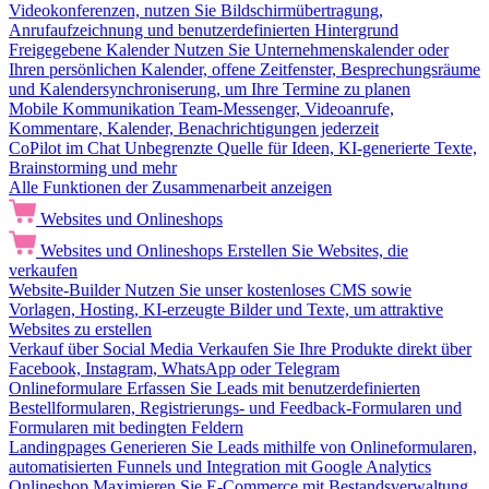
Videokonferenzen, nutzen Sie Bildschirmübertragung,
Anrufaufzeichnung und benutzerdefinierten Hintergrund
Freigegebene Kalender
Nutzen Sie Unternehmenskalender oder
Ihren persönlichen Kalender, offene Zeitfenster, Besprechungsräume
und Kalendersynchroniserung, um Ihre Termine zu planen
Mobile Kommunikation
Team-Messenger, Videoanrufe,
Kommentare, Kalender, Benachrichtigungen jederzeit
CoPilot im Chat
Unbegrenzte Quelle für Ideen, KI-generierte Texte,
Brainstorming und mehr
Alle Funktionen der Zusammenarbeit anzeigen
Websites und Onlineshops
Websites und Onlineshops
Erstellen Sie Websites, die
verkaufen
Website-Builder
Nutzen Sie unser kostenloses CMS sowie
Vorlagen, Hosting, KI-erzeugte Bilder und Texte, um attraktive
Websites zu erstellen
Verkauf über Social Media
Verkaufen Sie Ihre Produkte direkt über
Facebook, Instagram, WhatsApp oder Telegram
Onlineformulare
Erfassen Sie Leads mit benutzerdefinierten
Bestellformularen, Registrierungs- und Feedback-Formularen und
Formularen mit bedingten Feldern
Landingpages
Generieren Sie Leads mithilfe von Onlineformularen,
automatisierten Funnels und Integration mit Google Analytics
Onlineshop
Maximieren Sie E-Commerce mit Bestandsverwaltung,