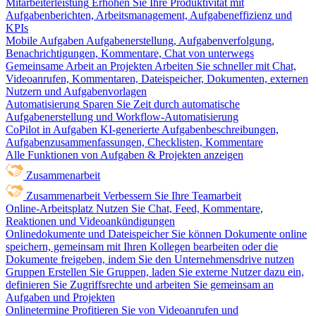
Mitarbeiterleistung
Erhöhen Sie Ihre Produktivität mit
Aufgabenberichten, Arbeitsmanagement, Aufgabeneffizienz und
KPIs
Mobile Aufgaben
Aufgabenerstellung, Aufgabenverfolgung,
Benachrichtigungen, Kommentare, Chat von unterwegs
Gemeinsame Arbeit an Projekten
Arbeiten Sie schneller mit Chat,
Videoanrufen, Kommentaren, Dateispeicher, Dokumenten, externen
Nutzern und Aufgabenvorlagen
Automatisierung
Sparen Sie Zeit durch automatische
Aufgabenerstellung und Workflow-Automatisierung
CoPilot in Aufgaben
KI-generierte Aufgabenbeschreibungen,
Aufgabenzusammenfassungen, Checklisten, Kommentare
Alle Funktionen von Aufgaben & Projekten anzeigen
Zusammenarbeit
Zusammenarbeit
Verbessern Sie Ihre Teamarbeit
Online-Arbeitsplatz
Nutzen Sie Chat, Feed, Kommentare,
Reaktionen und Videoankündigungen
Onlinedokumente und Dateispeicher
Sie können Dokumente online
speichern, gemeinsam mit Ihren Kollegen bearbeiten oder die
Dokumente freigeben, indem Sie den Unternehmensdrive nutzen
Gruppen
Erstellen Sie Gruppen, laden Sie externe Nutzer dazu ein,
definieren Sie Zugriffsrechte und arbeiten Sie gemeinsam an
Aufgaben und Projekten
Onlinetermine
Profitieren Sie von Videoanrufen und