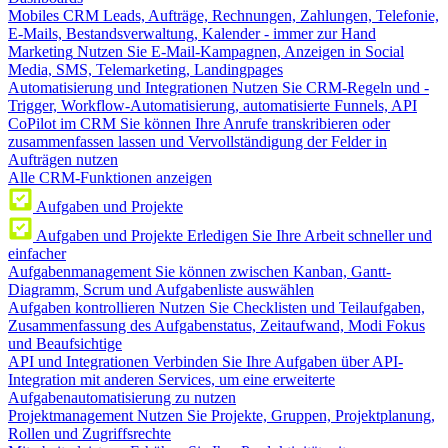
Mobiles CRM
Leads, Aufträge, Rechnungen, Zahlungen, Telefonie,
E-Mails, Bestandsverwaltung, Kalender - immer zur Hand
Marketing
Nutzen Sie E-Mail-Kampagnen, Anzeigen in Social
Media, SMS, Telemarketing, Landingpages
Automatisierung und Integrationen
Nutzen Sie CRM-Regeln und -
Trigger, Workflow-Automatisierung, automatisierte Funnels, API
CoPilot im CRM
Sie können Ihre Anrufe transkribieren oder
zusammenfassen lassen und Vervollständigung der Felder in
Aufträgen nutzen
Alle CRM-Funktionen anzeigen
Aufgaben und Projekte
Aufgaben und Projekte
Erledigen Sie Ihre Arbeit schneller und
einfacher
Aufgabenmanagement
Sie können zwischen Kanban, Gantt-
Diagramm, Scrum und Aufgabenliste auswählen
Aufgaben kontrollieren
Nutzen Sie Checklisten und Teilaufgaben,
Zusammenfassung des Aufgabenstatus, Zeitaufwand, Modi Fokus
und Beaufsichtige
API und Integrationen
Verbinden Sie Ihre Aufgaben über API-
Integration mit anderen Services, um eine erweiterte
Aufgabenautomatisierung zu nutzen
Projektmanagement
Nutzen Sie Projekte, Gruppen, Projektplanung,
Rollen und Zugriffsrechte