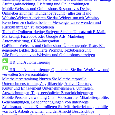
Auftragsabwicklung, Lieferung und Onlinezahlungen
Mobile Websites und Onlineshops
Responsives Design,
Onlinebestellungen, Kundenbetreuung - alles zur Hand
Website-Widget
Aktivieren Sie das Widget, um mit Website-
Besuchern zu chatten, beliebte Messenger zu verwenden und
Rückrufanfragen zu akzeptieren
Tools für Onlinemarketing
Steigern Sie den Umsatz mit E-Mail-
Marketing, Facebook oder Google Ads, Marketing-
Automatisierung, CRM-Integration
CoPilot in Websites und Onlineshops
Überzeugende Texte, KI-
generierte Bilder, detaillierte Prompts, Textübersetzung
Alle Funktionen von Websites und Onlineshops anzeigen
HR und Automatisierung
HR und Automatisierung
Optimieren Sie Ihre Workflows und
verwalten Sie Personaldaten
Mitarbeiterverwaltung
Nutzen Sie Mitarbeiterprofile,
Unternehmensstruktur, Zugriffsrechte, Active Directory
Kultur und Engagement
Unternehmensnews, Umfragen,
Auszeichnungen, Tags, persönliche Benachrichtigungen
Mobile Personalverwaltung
Chat, Videoanrufe, Mitarbeiterprofile,
Genehmigungen, Benachrichtigungen von unterwegs
Arbeitsmanagement
Kontrollieren Sie Mitarbeiterleistung mithilfe
von KPI, Arbeitsberichten und der Ansicht Beaufsichtige