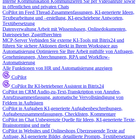
Interne Kommunikation
Kommunizieren Sie per Videoanrufe sowie
in öffentlichen und privaten Chats
CoPilot im Feed
Thread-Zusammenfassungen, KI-generierte Ideen,
Textbearbeitung und –erstellung, KI-geschriebene Antworten,
Textübersetzung
Datenverwaltung
Arbeit mit Wissensbasen, Onlinedokumenten,
Dateispeicher, Zugriffsrechten
MCP-Server
Verbinden Sie externe KI-Tools mit Bitrix24 und
führen Sie sichere Aktionen direkt in Ihrem Workspace aus
Automatisierung
Optimieren Sie Ihre Arbeit mithilfe von Anfragen,
Genehmigungen, Abrechnungen, RPA und Workflow-
Automatisierung
Alle Funktionen von HR und Automatisierung anzeigen
CoPilot
CoPilot
Ihr KI-betriebener Assistent in Bitrix24
CoPilot im CRM
Audio-zu-Text-Transkription von Anrufen,
Anrufzusammenfassung, automatische Vervollständigung von
Feldern in Aufträgen
CoPilot in Aufgaben
KI-generierte Aufgabenbeschreibungen,
Aufgabenzusammenfassungen, Checklisten, Kommentare
CoPilot im Chat
Unbegrenzte Quelle für Ideen, KI-generierte Texte,
Brainstorming und mehr
CoPilot in Websites und Onlineshops
Überzeugende Texte auf
Anfrage, KI-generierte Bilder, detaillierte Prompts, Textübersetzung