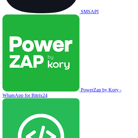
SMSAPI
PowerZap by Kory -
WhatsApp for Bitrix24