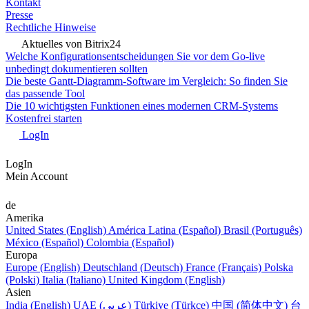
Kontakt
Presse
Rechtliche Hinweise
Aktuelles von Bitrix24
Welche Konfigurationsentscheidungen Sie vor dem Go-live
unbedingt dokumentieren sollten
Die beste Gantt-Diagramm-Software im Vergleich: So finden Sie
das passende Tool
Die 10 wichtigsten Funktionen eines modernen CRM-Systems
Kostenfrei starten
LogIn
LogIn
Mein Account
de
Amerika
United States (English)
América Latina (Español)
Brasil (Português)
México (Español)
Colombia (Español)
Europa
Europe (English)
Deutschland (Deutsch)
France (Français)
Polska
(Polski)
Italia (Italiano)
United Kingdom (English)
Asien
India (English)
UAE (عربي)
Türkiye (Türkçe)
中国 (简体中文)
台