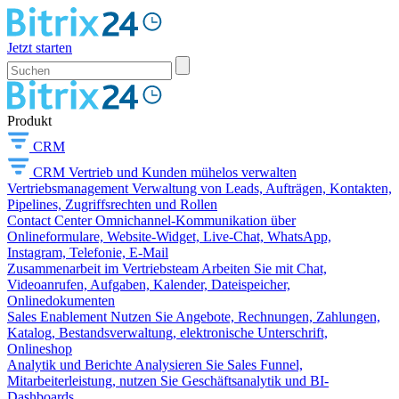
Jetzt starten
Produkt
CRM
CRM
Vertrieb und Kunden mühelos verwalten
Vertriebsmanagement
Verwaltung von Leads, Aufträgen, Kontakten,
Pipelines, Zugriffsrechten und Rollen
Contact Center
Omnichannel-Kommunikation über
Onlineformulare, Website-Widget, Live-Chat, WhatsApp,
Instagram, Telefonie, E-Mail
Zusammenarbeit im Vertriebsteam
Arbeiten Sie mit Chat,
Videoanrufen, Aufgaben, Kalender, Dateispeicher,
Onlinedokumenten
Sales Enablement
Nutzen Sie Angebote, Rechnungen, Zahlungen,
Katalog, Bestandsverwaltung, elektronische Unterschrift,
Onlineshop
Analytik und Berichte
Analysieren Sie Sales Funnel,
Mitarbeiterleistung, nutzen Sie Geschäftsanalytik und BI-
Dashboards