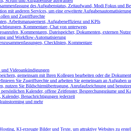
m, Scrum und Aufgabenliste auswählen
usammenfassung des Aufgabenstatus, Zeitaufwand, Modi Fokus und Bea
tion mit anderen Services, um eine erweiterte Aufgabenautomatisierung
ollen und Zugriffsrechte
chten, Arbeitsmanagement, Aufgabeneffizienz und KPIs
ichtigungen, Kommentare, Chat von unterwegs
Videoanrufen, Kommentaren, Dateispeicher, Dokumenten, externen Nutz
llung und Workflow-Automatisierung
benzusammenfassungen, Checklisten, Kommentare
n und Videoankündigungen
eichern, gemeinsam mit Ihren Kollegen bearbeiten oder die Dokument
definieren Sie Zugriffsrechte und arbeiten Sie gemeinsam an Aufgaben u
n, nutzen Sie Bildschirmübertragung, Anrufaufzeichnung und benutzer
persönlichen Kalender, offene Zeitfenster, Besprechungsräume und K
Kalender, Benachrichtigungen jederzeit
 Brainstorming und mehr
sting, KI-erzeugte Bilder und Texte, um attraktive Websites zu erstel