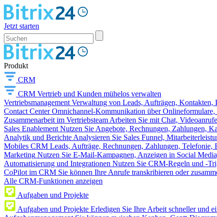
Jetzt starten
Produkt
CRM
CRM
Vertrieb und Kunden mühelos verwalten
Vertriebsmanagement
Verwaltung von Leads, Aufträgen, Kontakten, P
Contact Center
Omnichannel-Kommunikation über Onlineformulare, W
Zusammenarbeit im Vertriebsteam
Arbeiten Sie mit Chat, Videoanruf
Sales Enablement
Nutzen Sie Angebote, Rechnungen, Zahlungen, Kata
Analytik und Berichte
Analysieren Sie Sales Funnel, Mitarbeiterleis
Mobiles CRM
Leads, Aufträge, Rechnungen, Zahlungen, Telefonie, 
Marketing
Nutzen Sie E-Mail-Kampagnen, Anzeigen in Social Media
Automatisierung und Integrationen
Nutzen Sie CRM-Regeln und -Trig
CoPilot im CRM
Sie können Ihre Anrufe transkribieren oder zusamme
Alle CRM-Funktionen anzeigen
Aufgaben und Projekte
Aufgaben und Projekte
Erledigen Sie Ihre Arbeit schneller und e