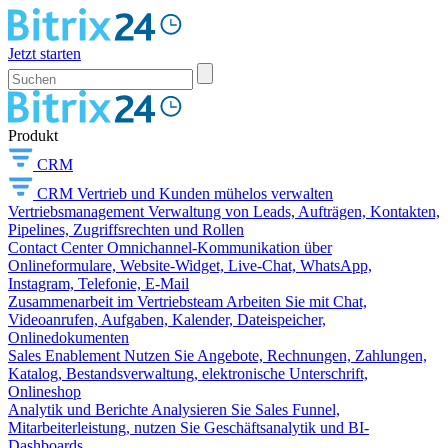
Jetzt starten
Produkt
CRM
CRM
Vertrieb und Kunden mühelos verwalten
Vertriebsmanagement
Verwaltung von Leads, Aufträgen, Kontakten,
Pipelines, Zugriffsrechten und Rollen
Contact Center
Omnichannel-Kommunikation über
Onlineformulare, Website-Widget, Live-Chat, WhatsApp,
Instagram, Telefonie, E-Mail
Zusammenarbeit im Vertriebsteam
Arbeiten Sie mit Chat,
Videoanrufen, Aufgaben, Kalender, Dateispeicher,
Onlinedokumenten
Sales Enablement
Nutzen Sie Angebote, Rechnungen, Zahlungen,
Katalog, Bestandsverwaltung, elektronische Unterschrift,
Onlineshop
Analytik und Berichte
Analysieren Sie Sales Funnel,
Mitarbeiterleistung, nutzen Sie Geschäftsanalytik und BI-
Dashboards