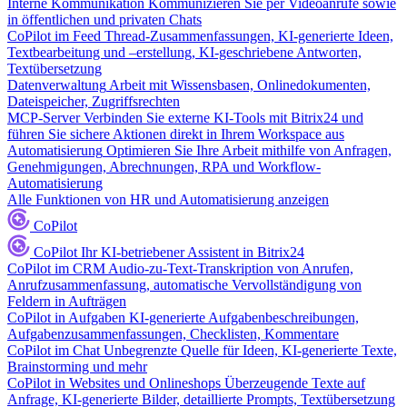
Interne Kommunikation
Kommunizieren Sie per Videoanrufe sowie
in öffentlichen und privaten Chats
CoPilot im Feed
Thread-Zusammenfassungen, KI-generierte Ideen,
Textbearbeitung und –erstellung, KI-geschriebene Antworten,
Textübersetzung
Datenverwaltung
Arbeit mit Wissensbasen, Onlinedokumenten,
Dateispeicher, Zugriffsrechten
MCP-Server
Verbinden Sie externe KI-Tools mit Bitrix24 und
führen Sie sichere Aktionen direkt in Ihrem Workspace aus
Automatisierung
Optimieren Sie Ihre Arbeit mithilfe von Anfragen,
Genehmigungen, Abrechnungen, RPA und Workflow-
Automatisierung
Alle Funktionen von HR und Automatisierung anzeigen
CoPilot
CoPilot
Ihr KI-betriebener Assistent in Bitrix24
CoPilot im CRM
Audio-zu-Text-Transkription von Anrufen,
Anrufzusammenfassung, automatische Vervollständigung von
Feldern in Aufträgen
CoPilot in Aufgaben
KI-generierte Aufgabenbeschreibungen,
Aufgabenzusammenfassungen, Checklisten, Kommentare
CoPilot im Chat
Unbegrenzte Quelle für Ideen, KI-generierte Texte,
Brainstorming und mehr
CoPilot in Websites und Onlineshops
Überzeugende Texte auf
Anfrage, KI-generierte Bilder, detaillierte Prompts, Textübersetzung