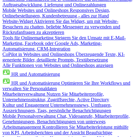
Auftragsabwicklung, Lieferung und Onlinezahlungen
Mobile Websites und Onlineshops
Responsives Design,
Onlinebestellungen, Kundenbetreuung - alles zur Hand
Website-Widget
Aktivieren Sie das Widget, um mit Website-
Besuchern zu chatten, beliebte Messenger zu verwenden und
Rückrufanfragen zu akzeptieren
Tools für Onlinemarketing
Steigern Sie den Umsatz mit E-Mail-
Marketing, Facebook oder Google Ads, Marketing-
Automatisierung, CRM-Integration
CoPilot in Websites und Onlineshops
Überzeugende Texte, KI-
generierte Bilder, detaillierte Prompts, Textübersetzung
Alle Funktionen von Websites und Onlineshops anzeigen
HR und Automatisierung
HR und Automatisierung
Optimieren Sie Ihre Workflows und
verwalten Sie Personaldaten
Mitarbeiterverwaltung
Nutzen Sie Mitarbeiterprofile,
Unternehmensstruktur, Zugriffsrechte, Active Directory
Kultur und Engagement
Unternehmensnews, Umfragen,
Auszeichnungen, Tags, persönliche Benachrichtigungen
Mobile Personalverwaltung
Chat, Videoanrufe, Mitarbeiterprofile,
Genehmigungen, Benachrichtigungen von unterwegs
Arbeitsmanagement
Kontrollieren Sie Mitarbeiterleistung mithilfe
von KPI, Arbeitsberichten und der Ansicht Beaufsichtige