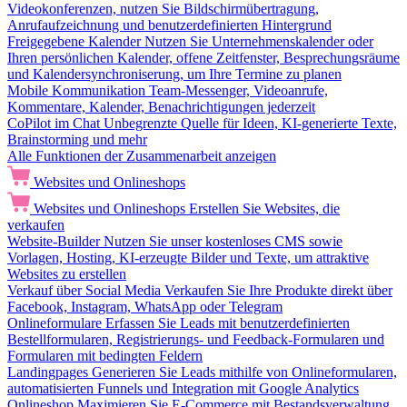
Videokonferenzen, nutzen Sie Bildschirmübertragung,
Anrufaufzeichnung und benutzerdefinierten Hintergrund
Freigegebene Kalender
Nutzen Sie Unternehmenskalender oder
Ihren persönlichen Kalender, offene Zeitfenster, Besprechungsräume
und Kalendersynchroniserung, um Ihre Termine zu planen
Mobile Kommunikation
Team-Messenger, Videoanrufe,
Kommentare, Kalender, Benachrichtigungen jederzeit
CoPilot im Chat
Unbegrenzte Quelle für Ideen, KI-generierte Texte,
Brainstorming und mehr
Alle Funktionen der Zusammenarbeit anzeigen
Websites und Onlineshops
Websites und Onlineshops
Erstellen Sie Websites, die
verkaufen
Website-Builder
Nutzen Sie unser kostenloses CMS sowie
Vorlagen, Hosting, KI-erzeugte Bilder und Texte, um attraktive
Websites zu erstellen
Verkauf über Social Media
Verkaufen Sie Ihre Produkte direkt über
Facebook, Instagram, WhatsApp oder Telegram
Onlineformulare
Erfassen Sie Leads mit benutzerdefinierten
Bestellformularen, Registrierungs- und Feedback-Formularen und
Formularen mit bedingten Feldern
Landingpages
Generieren Sie Leads mithilfe von Onlineformularen,
automatisierten Funnels und Integration mit Google Analytics
Onlineshop
Maximieren Sie E-Commerce mit Bestandsverwaltung,