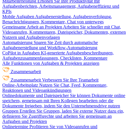
Mitarbeiterleistung
Erhöhen Sie Ihre Produktivität mit
Aufgabenberichten, Arbeitsmanagement, Aufgabeneffizienz und
KPIs
Mobile Aufgaben
Aufgabenerstellung, Aufgabenverfolgung,
Benachrichtigungen, Kommentare, Chat von unterwegs
Gemeinsame Arbeit an Projekten
Arbeiten Sie schneller mit Chat,
Videoanrufen, Kommentaren, Dateispeicher, Dokumenten, externen
Nutzern und Aufgabenvorlagen
Automatisierung
Sparen Sie Zeit durch automatische
Aufgabenerstellung und Workflow-Automatisierung
CoPilot in Aufgaben
KI-generierte Aufgabenbeschreibungen,
Aufgabenzusammenfassungen, Checklisten, Kommentare
Alle Funktionen von Aufgaben & Projekten anzeigen
Zusammenarbeit
Zusammenarbeit
Verbessern Sie Ihre Teamarbeit
Online-Arbeitsplatz
Nutzen Sie Chat, Feed, Kommentare,
Reaktionen und Videoankündigungen
Onlinedokumente und Dateispeicher
Sie können Dokumente online
speichern, gemeinsam mit Ihren Kollegen bearbeiten oder die
Dokumente freigeben, indem Sie den Unternehmensdrive nutzen
Gruppen
Erstellen Sie Gruppen, laden Sie externe Nutzer dazu ein,
definieren Sie Zugriffsrechte und arbeiten Sie gemeinsam an
Aufgaben und Projekten
Onlinetermine
Profitieren Sie von Videoanrufen und