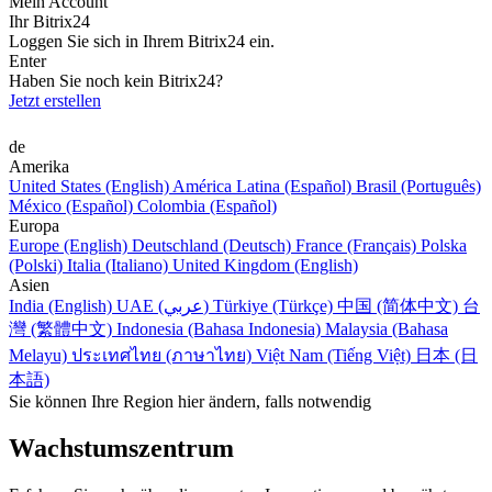
Mein Account
Ihr Bitrix24
Loggen Sie sich in Ihrem Bitrix24 ein.
Enter
Haben Sie noch kein Bitrix24?
Jetzt erstellen
de
Amerika
United States (English)
América Latina (Español)
Brasil (Português)
México (Español)
Colombia (Español)
Europa
Europe (English)
Deutschland (Deutsch)
France (Français)
Polska
(Polski)
Italia (Italiano)
United Kingdom (English)
Asien
India (English)
UAE (عربي)
Türkiye (Türkçe)
中国 (简体中文)
台
灣 (繁體中文)
Indonesia (Bahasa Indonesia)
Malaysia (Bahasa
Melayu)
ประเทศไทย (ภาษาไทย)
Việt Nam (Tiếng Việt)
日本 (日
本語)
Sie können Ihre Region hier ändern, falls notwendig
Wachstumszentrum