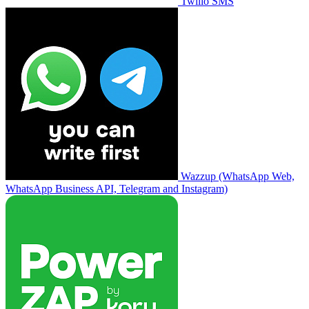
Twilio SMS
Wazzup (WhatsApp Web,
WhatsApp Business API, Telegram and Instagram)