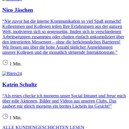
Nico Jäschen
“Nie zuvor hat die interne Kommunikation so viel Spaß gemacht!
Kolleginnen und Kollegen teilen Ihre Erfahrungen aus der ganzen
Welt, motivieren sich so gegenseitig, finden sich in verschiedenen
Arbeitsgruppen zusammen oder chatten einfach unkompliziert über
den integrierten Messenger – ohne die herkömmlichen Barrieren!
Wir freuen uns über die hohe Anzahl täglicher Anmeldungen
unserer Kollegen und die monatlich steigende Interaktionsrate.”
1 Min.
Katrin Schultz
“Als erstes checke ich morgens unser Social Intranet und freue mich
über tolle Aktionen, Bilder und Videos aus unseren Clubs. Das
zaubert mir gleich morgens ein breites Lächeln ins Gesicht!”
1 Min.
ALLE KUNDENGESCHICHTEN LESEN