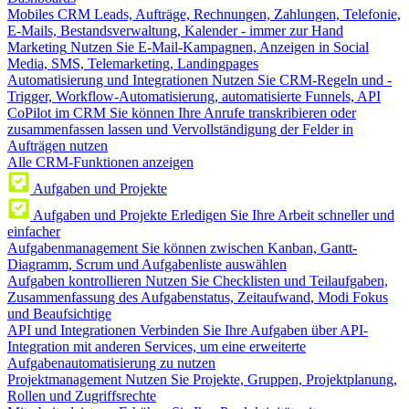
Mobiles CRM
Leads, Aufträge, Rechnungen, Zahlungen, Telefonie,
E-Mails, Bestandsverwaltung, Kalender - immer zur Hand
Marketing
Nutzen Sie E-Mail-Kampagnen, Anzeigen in Social
Media, SMS, Telemarketing, Landingpages
Automatisierung und Integrationen
Nutzen Sie CRM-Regeln und -
Trigger, Workflow-Automatisierung, automatisierte Funnels, API
CoPilot im CRM
Sie können Ihre Anrufe transkribieren oder
zusammenfassen lassen und Vervollständigung der Felder in
Aufträgen nutzen
Alle CRM-Funktionen anzeigen
Aufgaben und Projekte
Aufgaben und Projekte
Erledigen Sie Ihre Arbeit schneller und
einfacher
Aufgabenmanagement
Sie können zwischen Kanban, Gantt-
Diagramm, Scrum und Aufgabenliste auswählen
Aufgaben kontrollieren
Nutzen Sie Checklisten und Teilaufgaben,
Zusammenfassung des Aufgabenstatus, Zeitaufwand, Modi Fokus
und Beaufsichtige
API und Integrationen
Verbinden Sie Ihre Aufgaben über API-
Integration mit anderen Services, um eine erweiterte
Aufgabenautomatisierung zu nutzen
Projektmanagement
Nutzen Sie Projekte, Gruppen, Projektplanung,
Rollen und Zugriffsrechte