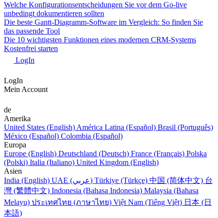
Welche Konfigurationsentscheidungen Sie vor dem Go-live
unbedingt dokumentieren sollten
Die beste Gantt-Diagramm-Software im Vergleich: So finden Sie
das passende Tool
Die 10 wichtigsten Funktionen eines modernen CRM-Systems
Kostenfrei starten
LogIn
LogIn
Mein Account
de
Amerika
United States (English)
América Latina (Español)
Brasil (Português)
México (Español)
Colombia (Español)
Europa
Europe (English)
Deutschland (Deutsch)
France (Français)
Polska
(Polski)
Italia (Italiano)
United Kingdom (English)
Asien
India (English)
UAE (عربي)
Türkiye (Türkçe)
中国 (简体中文)
台
灣 (繁體中文)
Indonesia (Bahasa Indonesia)
Malaysia (Bahasa
Melayu)
ประเทศไทย (ภาษาไทย)
Việt Nam (Tiếng Việt)
日本 (日
本語)