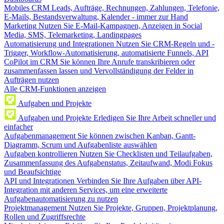
Mobiles CRM
Leads, Aufträge, Rechnungen, Zahlungen, Telefonie,
E-Mails, Bestandsverwaltung, Kalender - immer zur Hand
Marketing
Nutzen Sie E-Mail-Kampagnen, Anzeigen in Social
Media, SMS, Telemarketing, Landingpages
Automatisierung und Integrationen
Nutzen Sie CRM-Regeln und -
Trigger, Workflow-Automatisierung, automatisierte Funnels, API
CoPilot im CRM
Sie können Ihre Anrufe transkribieren oder
zusammenfassen lassen und Vervollständigung der Felder in
Aufträgen nutzen
Alle CRM-Funktionen anzeigen
Aufgaben und Projekte
Aufgaben und Projekte
Erledigen Sie Ihre Arbeit schneller und
einfacher
Aufgabenmanagement
Sie können zwischen Kanban, Gantt-
Diagramm, Scrum und Aufgabenliste auswählen
Aufgaben kontrollieren
Nutzen Sie Checklisten und Teilaufgaben,
Zusammenfassung des Aufgabenstatus, Zeitaufwand, Modi Fokus
und Beaufsichtige
API und Integrationen
Verbinden Sie Ihre Aufgaben über API-
Integration mit anderen Services, um eine erweiterte
Aufgabenautomatisierung zu nutzen
Projektmanagement
Nutzen Sie Projekte, Gruppen, Projektplanung,
Rollen und Zugriffsrechte