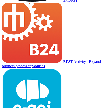
SMSAPI
REST Activity - Expands
business process capabilities