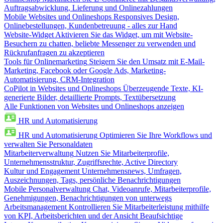
Auftragsabwicklung, Lieferung und Onlinezahlungen
Mobile Websites und Onlineshops
Responsives Design,
Onlinebestellungen, Kundenbetreuung - alles zur Hand
Website-Widget
Aktivieren Sie das Widget, um mit Website-
Besuchern zu chatten, beliebte Messenger zu verwenden und
Rückrufanfragen zu akzeptieren
Tools für Onlinemarketing
Steigern Sie den Umsatz mit E-Mail-
Marketing, Facebook oder Google Ads, Marketing-
Automatisierung, CRM-Integration
CoPilot in Websites und Onlineshops
Überzeugende Texte, KI-
generierte Bilder, detaillierte Prompts, Textübersetzung
Alle Funktionen von Websites und Onlineshops anzeigen
HR und Automatisierung
HR und Automatisierung
Optimieren Sie Ihre Workflows und
verwalten Sie Personaldaten
Mitarbeiterverwaltung
Nutzen Sie Mitarbeiterprofile,
Unternehmensstruktur, Zugriffsrechte, Active Directory
Kultur und Engagement
Unternehmensnews, Umfragen,
Auszeichnungen, Tags, persönliche Benachrichtigungen
Mobile Personalverwaltung
Chat, Videoanrufe, Mitarbeiterprofile,
Genehmigungen, Benachrichtigungen von unterwegs
Arbeitsmanagement
Kontrollieren Sie Mitarbeiterleistung mithilfe
von KPI, Arbeitsberichten und der Ansicht Beaufsichtige