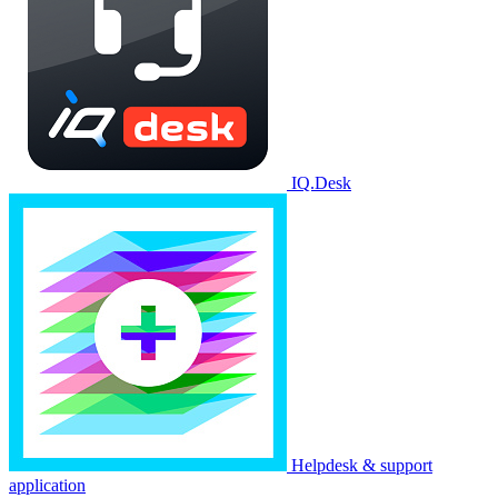
IQ.Desk
Helpdesk & support
application