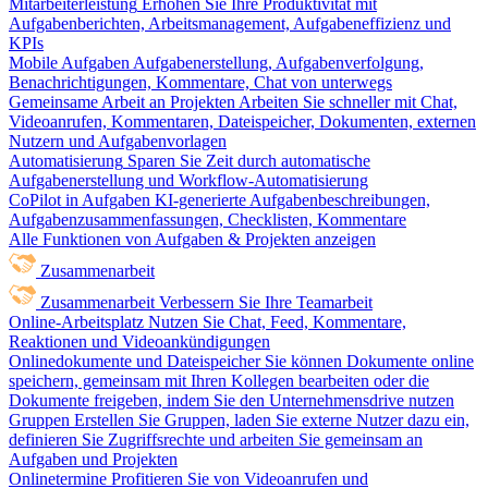
Mitarbeiterleistung
Erhöhen Sie Ihre Produktivität mit
Aufgabenberichten, Arbeitsmanagement, Aufgabeneffizienz und
KPIs
Mobile Aufgaben
Aufgabenerstellung, Aufgabenverfolgung,
Benachrichtigungen, Kommentare, Chat von unterwegs
Gemeinsame Arbeit an Projekten
Arbeiten Sie schneller mit Chat,
Videoanrufen, Kommentaren, Dateispeicher, Dokumenten, externen
Nutzern und Aufgabenvorlagen
Automatisierung
Sparen Sie Zeit durch automatische
Aufgabenerstellung und Workflow-Automatisierung
CoPilot in Aufgaben
KI-generierte Aufgabenbeschreibungen,
Aufgabenzusammenfassungen, Checklisten, Kommentare
Alle Funktionen von Aufgaben & Projekten anzeigen
Zusammenarbeit
Zusammenarbeit
Verbessern Sie Ihre Teamarbeit
Online-Arbeitsplatz
Nutzen Sie Chat, Feed, Kommentare,
Reaktionen und Videoankündigungen
Onlinedokumente und Dateispeicher
Sie können Dokumente online
speichern, gemeinsam mit Ihren Kollegen bearbeiten oder die
Dokumente freigeben, indem Sie den Unternehmensdrive nutzen
Gruppen
Erstellen Sie Gruppen, laden Sie externe Nutzer dazu ein,
definieren Sie Zugriffsrechte und arbeiten Sie gemeinsam an
Aufgaben und Projekten
Onlinetermine
Profitieren Sie von Videoanrufen und