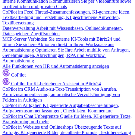
Interne Kommunikation
Kommunizieren Sie per Videoanrufe sowie
in öffentlichen und privaten Chats
CoPilot im Feed
Thread-Zusammenfassungen, KI-generierte Ideen,
Textbearbeitung und –erstellung, KI-geschriebene Antworten,
Textübersetzung
Datenverwaltung
Arbeit mit Wissensbasen, Onlinedokumenten,
Dateispeicher, Zugriffsrechten
MCP-Server
Verbinden Sie externe KI-Tools mit Bitrix24 und
führen Sie sichere Aktionen direkt in Ihrem Workspace aus
Automatisierung
Optimieren Sie Ihre Arbeit mithilfe von Anfragen,
Genehmigungen, Abrechnungen, RPA und Workflow-
Automatisierung
Alle Funktionen von HR und Automatisierung anzeigen
CoPilot
CoPilot
Ihr KI-betriebener Assistent in Bitrix24
CoPilot im CRM
Audio-zu-Text-Transkription von Anrufen,
Anrufzusammenfassung, automatische Vervollständigung von
Feldern in Aufträgen
CoPilot in Aufgaben
KI-generierte Aufgabenbeschreibungen,
Aufgabenzusammenfassungen, Checklisten, Kommentare
CoPilot im Chat
Unbegrenzte Quelle für Ideen, KI-generierte Texte,
Brainstorming und mehr
CoPilot in Websites und Onlineshops
Überzeugende Texte auf
Anfrage, KI-generierte Bilder, detaillierte Prompts, Textübersetzung