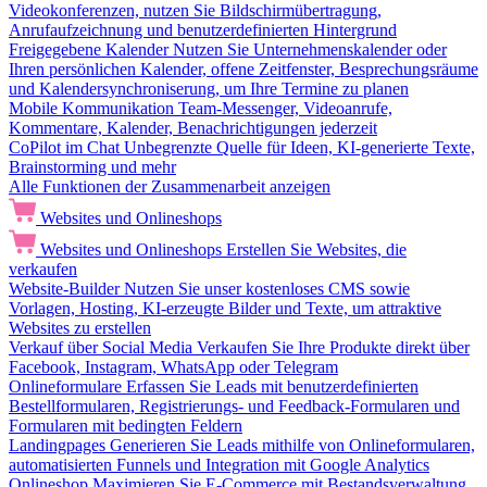
Videokonferenzen, nutzen Sie Bildschirmübertragung,
Anrufaufzeichnung und benutzerdefinierten Hintergrund
Freigegebene Kalender
Nutzen Sie Unternehmenskalender oder
Ihren persönlichen Kalender, offene Zeitfenster, Besprechungsräume
und Kalendersynchroniserung, um Ihre Termine zu planen
Mobile Kommunikation
Team-Messenger, Videoanrufe,
Kommentare, Kalender, Benachrichtigungen jederzeit
CoPilot im Chat
Unbegrenzte Quelle für Ideen, KI-generierte Texte,
Brainstorming und mehr
Alle Funktionen der Zusammenarbeit anzeigen
Websites und Onlineshops
Websites und Onlineshops
Erstellen Sie Websites, die
verkaufen
Website-Builder
Nutzen Sie unser kostenloses CMS sowie
Vorlagen, Hosting, KI-erzeugte Bilder und Texte, um attraktive
Websites zu erstellen
Verkauf über Social Media
Verkaufen Sie Ihre Produkte direkt über
Facebook, Instagram, WhatsApp oder Telegram
Onlineformulare
Erfassen Sie Leads mit benutzerdefinierten
Bestellformularen, Registrierungs- und Feedback-Formularen und
Formularen mit bedingten Feldern
Landingpages
Generieren Sie Leads mithilfe von Onlineformularen,
automatisierten Funnels und Integration mit Google Analytics
Onlineshop
Maximieren Sie E-Commerce mit Bestandsverwaltung,