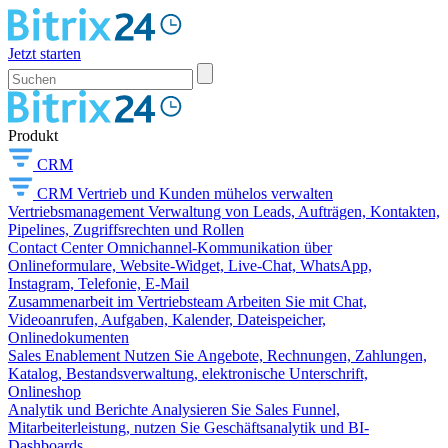
Jetzt starten
Produkt
CRM
CRM
Vertrieb und Kunden mühelos verwalten
Vertriebsmanagement
Verwaltung von Leads, Aufträgen, Kontakten,
Pipelines, Zugriffsrechten und Rollen
Contact Center
Omnichannel-Kommunikation über
Onlineformulare, Website-Widget, Live-Chat, WhatsApp,
Instagram, Telefonie, E-Mail
Zusammenarbeit im Vertriebsteam
Arbeiten Sie mit Chat,
Videoanrufen, Aufgaben, Kalender, Dateispeicher,
Onlinedokumenten
Sales Enablement
Nutzen Sie Angebote, Rechnungen, Zahlungen,
Katalog, Bestandsverwaltung, elektronische Unterschrift,
Onlineshop
Analytik und Berichte
Analysieren Sie Sales Funnel,
Mitarbeiterleistung, nutzen Sie Geschäftsanalytik und BI-
Dashboards