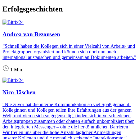
Erfolgsgeschichten
Andrea van Bezouwen
“Schnell haben die Kollegen sich in einer Vielzahl von Arbeits- und
Projektgruppen organisiert und können sich dort nun auch
international austauschen und gemeinsam an Dokumenten arbeiten.”
1 Min.
Nico Jäschen
“Nie zuvor hat die interne Kommunikation so viel Spaß gemacht!
Kolleginnen und Kollegen teilen Ihre Erfahrungen aus der ganzen
Welt, motivieren sich so gegenseitig, finden sich in verschiedenen
Arbeitsgruppen zusammen oder chatten einfach unkompliziert über
den integrierten Messenger – ohne die herkömmlichen Barrieren!
Wir freuen uns über die hohe Anzahl täglicher Anmeldungen
unserer Kollegen und die monatlich steigende Interaktionsrate.”