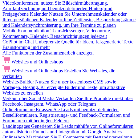
Videokonferenzen, nutzen Sie Bildschirmübertragung,
Anrufaufzeichnung und benutzerdefinierten Hintergrund
Freigegebene Kalender
Nutzen Sie Unternehmenskalender oder
Ihren persönlichen Kalender, offene Zeitfenster, Besprechungsräume
und Kalendersynchroniserung, um Ihre Termine zu planen
Mobile Kommunikation
Team-Messenger, Videoanrufe,
Kommentare, Kalender, Benachrichtigungen jederzeit
CoPilot im Chat
Unbegrenzte Quelle für Ideen, KI-generierte Texte,
Brainstorming und mehr
Alle Funktionen der Zusammenarbeit anzeigen
Websites und Onlineshops
Websites und Onlineshops
Erstellen Sie Websites, die
verkaufen
Website-Builder
Nutzen Sie unser kostenloses CMS sowie
Vorlagen, Hosting, KI-erzeugte Bilder und Texte, um attraktive
Websites zu erstellen
Verkauf über Social Media
Verkaufen Sie Ihre Produkte direkt über
Facebook, Instagram, WhatsApp oder Telegram
Onlineformulare
Erfassen Sie Leads mit benutzerdefinierten
Bestellformularen, Registrierungs- und Feedback-Formularen und
Formularen mit bedingten Feldern
Landingpages
Generieren Sie Leads mithilfe von Onlineformularen,
automatisierten Funnels und Integration mit Google Analytics
Onlineshop
Maximieren Sie E-Commerce mit Bestandsverwaltung,