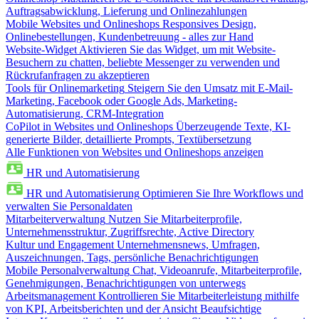
Auftragsabwicklung, Lieferung und Onlinezahlungen
Mobile Websites und Onlineshops
Responsives Design,
Onlinebestellungen, Kundenbetreuung - alles zur Hand
Website-Widget
Aktivieren Sie das Widget, um mit Website-
Besuchern zu chatten, beliebte Messenger zu verwenden und
Rückrufanfragen zu akzeptieren
Tools für Onlinemarketing
Steigern Sie den Umsatz mit E-Mail-
Marketing, Facebook oder Google Ads, Marketing-
Automatisierung, CRM-Integration
CoPilot in Websites und Onlineshops
Überzeugende Texte, KI-
generierte Bilder, detaillierte Prompts, Textübersetzung
Alle Funktionen von Websites und Onlineshops anzeigen
HR und Automatisierung
HR und Automatisierung
Optimieren Sie Ihre Workflows und
verwalten Sie Personaldaten
Mitarbeiterverwaltung
Nutzen Sie Mitarbeiterprofile,
Unternehmensstruktur, Zugriffsrechte, Active Directory
Kultur und Engagement
Unternehmensnews, Umfragen,
Auszeichnungen, Tags, persönliche Benachrichtigungen
Mobile Personalverwaltung
Chat, Videoanrufe, Mitarbeiterprofile,
Genehmigungen, Benachrichtigungen von unterwegs
Arbeitsmanagement
Kontrollieren Sie Mitarbeiterleistung mithilfe
von KPI, Arbeitsberichten und der Ansicht Beaufsichtige