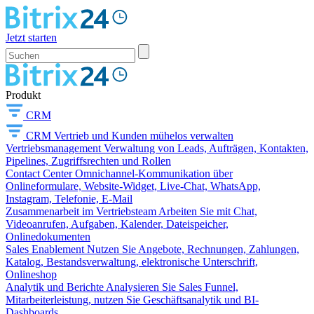
Jetzt starten
Produkt
CRM
CRM
Vertrieb und Kunden mühelos verwalten
Vertriebsmanagement
Verwaltung von Leads, Aufträgen, Kontakten,
Pipelines, Zugriffsrechten und Rollen
Contact Center
Omnichannel-Kommunikation über
Onlineformulare, Website-Widget, Live-Chat, WhatsApp,
Instagram, Telefonie, E-Mail
Zusammenarbeit im Vertriebsteam
Arbeiten Sie mit Chat,
Videoanrufen, Aufgaben, Kalender, Dateispeicher,
Onlinedokumenten
Sales Enablement
Nutzen Sie Angebote, Rechnungen, Zahlungen,
Katalog, Bestandsverwaltung, elektronische Unterschrift,
Onlineshop
Analytik und Berichte
Analysieren Sie Sales Funnel,
Mitarbeiterleistung, nutzen Sie Geschäftsanalytik und BI-
Dashboards