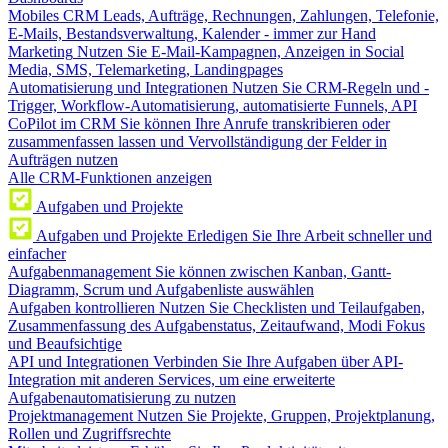
Mobiles CRM
Leads, Aufträge, Rechnungen, Zahlungen, Telefonie,
E-Mails, Bestandsverwaltung, Kalender - immer zur Hand
Marketing
Nutzen Sie E-Mail-Kampagnen, Anzeigen in Social
Media, SMS, Telemarketing, Landingpages
Automatisierung und Integrationen
Nutzen Sie CRM-Regeln und -
Trigger, Workflow-Automatisierung, automatisierte Funnels, API
CoPilot im CRM
Sie können Ihre Anrufe transkribieren oder
zusammenfassen lassen und Vervollständigung der Felder in
Aufträgen nutzen
Alle CRM-Funktionen anzeigen
Aufgaben und Projekte
Aufgaben und Projekte
Erledigen Sie Ihre Arbeit schneller und
einfacher
Aufgabenmanagement
Sie können zwischen Kanban, Gantt-
Diagramm, Scrum und Aufgabenliste auswählen
Aufgaben kontrollieren
Nutzen Sie Checklisten und Teilaufgaben,
Zusammenfassung des Aufgabenstatus, Zeitaufwand, Modi Fokus
und Beaufsichtige
API und Integrationen
Verbinden Sie Ihre Aufgaben über API-
Integration mit anderen Services, um eine erweiterte
Aufgabenautomatisierung zu nutzen
Projektmanagement
Nutzen Sie Projekte, Gruppen, Projektplanung,
Rollen und Zugriffsrechte