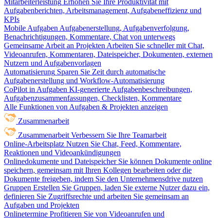
Mitarbeiterleistung
Erhöhen Sie Ihre Produktivität mit
Aufgabenberichten, Arbeitsmanagement, Aufgabeneffizienz und
KPIs
Mobile Aufgaben
Aufgabenerstellung, Aufgabenverfolgung,
Benachrichtigungen, Kommentare, Chat von unterwegs
Gemeinsame Arbeit an Projekten
Arbeiten Sie schneller mit Chat,
Videoanrufen, Kommentaren, Dateispeicher, Dokumenten, externen
Nutzern und Aufgabenvorlagen
Automatisierung
Sparen Sie Zeit durch automatische
Aufgabenerstellung und Workflow-Automatisierung
CoPilot in Aufgaben
KI-generierte Aufgabenbeschreibungen,
Aufgabenzusammenfassungen, Checklisten, Kommentare
Alle Funktionen von Aufgaben & Projekten anzeigen
Zusammenarbeit
Zusammenarbeit
Verbessern Sie Ihre Teamarbeit
Online-Arbeitsplatz
Nutzen Sie Chat, Feed, Kommentare,
Reaktionen und Videoankündigungen
Onlinedokumente und Dateispeicher
Sie können Dokumente online
speichern, gemeinsam mit Ihren Kollegen bearbeiten oder die
Dokumente freigeben, indem Sie den Unternehmensdrive nutzen
Gruppen
Erstellen Sie Gruppen, laden Sie externe Nutzer dazu ein,
definieren Sie Zugriffsrechte und arbeiten Sie gemeinsam an
Aufgaben und Projekten
Onlinetermine
Profitieren Sie von Videoanrufen und