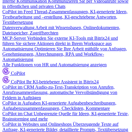
Interne Kommunikation
Kommunizieren Sie per Videoanrufe sowie
in öffentlichen und privaten Chats
CoPilot im Feed
Thread-Zusammenfassungen, KI-generierte Ideen,
Textbearbeitung und –erstellung, KI-geschriebene Antworten,
Textübersetzung
Datenverwaltung
Arbeit mit Wissensbasen, Onlinedokumenten,
Dateispeicher, Zugriffsrechten
MCP-Server
Verbinden Sie externe KI-Tools mit Bitrix24 und
führen Sie sichere Aktionen direkt in Ihrem Workspace aus
Automatisierung
Optimieren Sie Ihre Arbeit mithilfe von Anfragen,
Genehmigungen, Abrechnungen, RPA und Workflow-
Automatisierung
Alle Funktionen von HR und Automatisierung anzeigen
CoPilot
CoPilot
Ihr KI-betriebener Assistent in Bitrix24
CoPilot im CRM
Audio-zu-Text-Transkription von Anrufen,
Anrufzusammenfassung, automatische Vervollständigung von
Feldern in Aufträgen
CoPilot in Aufgaben
KI-generierte Aufgabenbeschreibungen,
Aufgabenzusammenfassungen, Checklisten, Kommentare
CoPilot im Chat
Unbegrenzte Quelle für Ideen, KI-generierte Texte,
Brainstorming und mehr
CoPilot in Websites und Onlineshops
Überzeugende Texte auf
Anfrage, KI-generierte Bilder, detaillierte Prompts, Textübersetzung