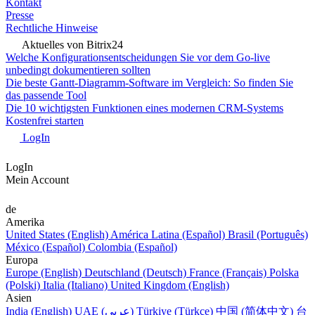
Kontakt
Presse
Rechtliche Hinweise
Aktuelles von Bitrix24
Welche Konfigurationsentscheidungen Sie vor dem Go-live
unbedingt dokumentieren sollten
Die beste Gantt-Diagramm-Software im Vergleich: So finden Sie
das passende Tool
Die 10 wichtigsten Funktionen eines modernen CRM-Systems
Kostenfrei starten
LogIn
LogIn
Mein Account
de
Amerika
United States (English)
América Latina (Español)
Brasil (Português)
México (Español)
Colombia (Español)
Europa
Europe (English)
Deutschland (Deutsch)
France (Français)
Polska
(Polski)
Italia (Italiano)
United Kingdom (English)
Asien
India (English)
UAE (عربي)
Türkiye (Türkçe)
中国 (简体中文)
台