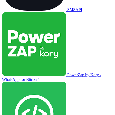
SMSAPI
PowerZap by Kory -
WhatsApp for Bitrix24