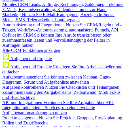
Mobiles CRM
Leads, Aufträge, Rechnungen, Zahlungen, Telefonie,
E-Mails, Bestandsverwaltung, Kalender - immer zur Hand
Marketing
Nutzen Sie E-Mail-Kampagnen, Anzeigen in Social
Media, SMS, Telemarketing, Landingpages
Automatisierung und Integrationen
Nutzen Sie CRM-Regeln und -
Trigger, Workflow-Automatisierung, automatisierte Funnels, API
CoPilot im CRM
Sie können Ihre Anrufe transkribieren oder
zusammenfassen lassen und Vervollständigung der Felder in
Aufträgen nutzen
Alle CRM-Funktionen anzeigen
Aufgaben und Projekte
Aufgaben und Projekte
Erledigen Sie Ihre Arbeit schneller und
einfacher
Aufgabenmanagement
Sie können zwischen Kanban, Gantt-
Diagramm, Scrum und Aufgabenliste auswählen
Aufgaben kontrollieren
Nutzen Sie Checklisten und Teilaufgaben,
Zusammenfassung des Aufgabenstatus, Zeitaufwand, Modi Fokus
und Beaufsichtige
API und Integrationen
Verbinden Sie Ihre Aufgaben über API-
Integration mit anderen Services, um eine erweiterte
Aufgabenautomatisierung zu nutzen
Projektmanagement
Nutzen Sie Projekte, Gruppen, Projektplanung,
Rollen und Zugriffsrechte