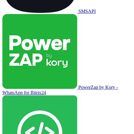
SMSAPI
PowerZap by Kory -
WhatsApp for Bitrix24