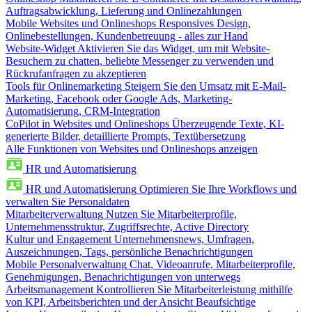
Auftragsabwicklung, Lieferung und Onlinezahlungen
Mobile Websites und Onlineshops
Responsives Design,
Onlinebestellungen, Kundenbetreuung - alles zur Hand
Website-Widget
Aktivieren Sie das Widget, um mit Website-
Besuchern zu chatten, beliebte Messenger zu verwenden und
Rückrufanfragen zu akzeptieren
Tools für Onlinemarketing
Steigern Sie den Umsatz mit E-Mail-
Marketing, Facebook oder Google Ads, Marketing-
Automatisierung, CRM-Integration
CoPilot in Websites und Onlineshops
Überzeugende Texte, KI-
generierte Bilder, detaillierte Prompts, Textübersetzung
Alle Funktionen von Websites und Onlineshops anzeigen
HR und Automatisierung
HR und Automatisierung
Optimieren Sie Ihre Workflows und
verwalten Sie Personaldaten
Mitarbeiterverwaltung
Nutzen Sie Mitarbeiterprofile,
Unternehmensstruktur, Zugriffsrechte, Active Directory
Kultur und Engagement
Unternehmensnews, Umfragen,
Auszeichnungen, Tags, persönliche Benachrichtigungen
Mobile Personalverwaltung
Chat, Videoanrufe, Mitarbeiterprofile,
Genehmigungen, Benachrichtigungen von unterwegs
Arbeitsmanagement
Kontrollieren Sie Mitarbeiterleistung mithilfe
von KPI, Arbeitsberichten und der Ansicht Beaufsichtige