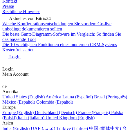
Kontakt
Presse
Rechtliche Hinweise
Aktuelles von Bitrix24
Welche Konfigurationsentscheidungen Sie vor dem Go-live
unbedingt dokumentieren sollten
Die beste Gantt-Diagramm-Software im Vergleich: So finden Sie
das passende Tool
Die 10 wichtigsten Funktionen eines modernen CRM-Systems
Kostenfrei starten
LogIn
LogIn
Mein Account
de
Amerika
United States (English)
América Latina (Español)
Brasil (Português)
México (Español)
Colombia (Español)
Europa
Europe (English)
Deutschland (Deutsch)
France (Français)
Polska
(Polski)
Italia (Italiano)
United Kingdom (English)
Asien
India (English)
UAE (عربي)
Türkiye (Türkçe)
中国 (简体中文)
台