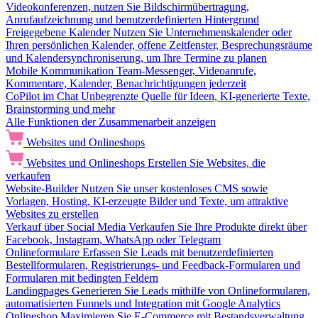
Videokonferenzen, nutzen Sie Bildschirmübertragung,
Anrufaufzeichnung und benutzerdefinierten Hintergrund
Freigegebene Kalender
Nutzen Sie Unternehmenskalender oder
Ihren persönlichen Kalender, offene Zeitfenster, Besprechungsräume
und Kalendersynchroniserung, um Ihre Termine zu planen
Mobile Kommunikation
Team-Messenger, Videoanrufe,
Kommentare, Kalender, Benachrichtigungen jederzeit
CoPilot im Chat
Unbegrenzte Quelle für Ideen, KI-generierte Texte,
Brainstorming und mehr
Alle Funktionen der Zusammenarbeit anzeigen
Websites und Onlineshops
Websites und Onlineshops
Erstellen Sie Websites, die
verkaufen
Website-Builder
Nutzen Sie unser kostenloses CMS sowie
Vorlagen, Hosting, KI-erzeugte Bilder und Texte, um attraktive
Websites zu erstellen
Verkauf über Social Media
Verkaufen Sie Ihre Produkte direkt über
Facebook, Instagram, WhatsApp oder Telegram
Onlineformulare
Erfassen Sie Leads mit benutzerdefinierten
Bestellformularen, Registrierungs- und Feedback-Formularen und
Formularen mit bedingten Feldern
Landingpages
Generieren Sie Leads mithilfe von Onlineformularen,
automatisierten Funnels und Integration mit Google Analytics
Onlineshop
Maximieren Sie E-Commerce mit Bestandsverwaltung,