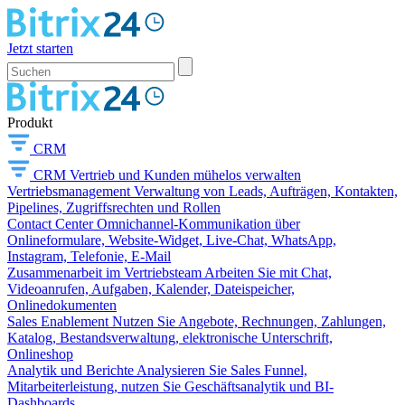
Jetzt starten
Produkt
CRM
CRM
Vertrieb und Kunden mühelos verwalten
Vertriebsmanagement
Verwaltung von Leads, Aufträgen, Kontakten,
Pipelines, Zugriffsrechten und Rollen
Contact Center
Omnichannel-Kommunikation über
Onlineformulare, Website-Widget, Live-Chat, WhatsApp,
Instagram, Telefonie, E-Mail
Zusammenarbeit im Vertriebsteam
Arbeiten Sie mit Chat,
Videoanrufen, Aufgaben, Kalender, Dateispeicher,
Onlinedokumenten
Sales Enablement
Nutzen Sie Angebote, Rechnungen, Zahlungen,
Katalog, Bestandsverwaltung, elektronische Unterschrift,
Onlineshop
Analytik und Berichte
Analysieren Sie Sales Funnel,
Mitarbeiterleistung, nutzen Sie Geschäftsanalytik und BI-
Dashboards