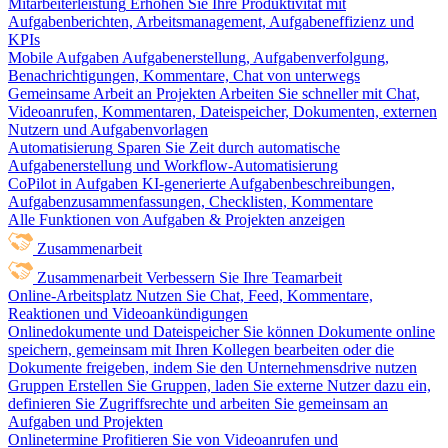
Mitarbeiterleistung
Erhöhen Sie Ihre Produktivität mit
Aufgabenberichten, Arbeitsmanagement, Aufgabeneffizienz und
KPIs
Mobile Aufgaben
Aufgabenerstellung, Aufgabenverfolgung,
Benachrichtigungen, Kommentare, Chat von unterwegs
Gemeinsame Arbeit an Projekten
Arbeiten Sie schneller mit Chat,
Videoanrufen, Kommentaren, Dateispeicher, Dokumenten, externen
Nutzern und Aufgabenvorlagen
Automatisierung
Sparen Sie Zeit durch automatische
Aufgabenerstellung und Workflow-Automatisierung
CoPilot in Aufgaben
KI-generierte Aufgabenbeschreibungen,
Aufgabenzusammenfassungen, Checklisten, Kommentare
Alle Funktionen von Aufgaben & Projekten anzeigen
Zusammenarbeit
Zusammenarbeit
Verbessern Sie Ihre Teamarbeit
Online-Arbeitsplatz
Nutzen Sie Chat, Feed, Kommentare,
Reaktionen und Videoankündigungen
Onlinedokumente und Dateispeicher
Sie können Dokumente online
speichern, gemeinsam mit Ihren Kollegen bearbeiten oder die
Dokumente freigeben, indem Sie den Unternehmensdrive nutzen
Gruppen
Erstellen Sie Gruppen, laden Sie externe Nutzer dazu ein,
definieren Sie Zugriffsrechte und arbeiten Sie gemeinsam an
Aufgaben und Projekten
Onlinetermine
Profitieren Sie von Videoanrufen und