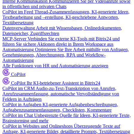
Interne Kommunikation
Kommunizieren Sie per Videoanrufe sowie
in öffentlichen und privaten Chats
CoPilot im Feed
Thread-Zusammenfassungen, KI-generierte Ideen,
Textbearbeitung und –erstellung, KI-geschriebene Antworten,
Textübersetzung
Datenverwaltung
Arbeit mit Wissensbasen, Onlinedokumenten,
Dateispeicher, Zugriffsrechten
MCP-Server
Verbinden Sie externe KI-Tools mit Bitrix24 und
führen Sie sichere Aktionen direkt in Ihrem Workspace aus
Automatisierung
Optimieren Sie Ihre Arbeit mithilfe von Anfragen,
Genehmigungen, Abrechnungen, RPA und Workflow-
Automatisierung
Alle Funktionen von HR und Automatisierung anzeigen
CoPilot
CoPilot
Ihr KI-betriebener Assistent in Bitrix24
CoPilot im CRM
Audio-zu-Text-Transkription von Anrufen,
Anrufzusammenfassung, automatische Vervollständigung von
Feldern in Aufträgen
CoPilot in Aufgaben
KI-generierte Aufgabenbeschreibungen,
Aufgabenzusammenfassungen, Checklisten, Kommentare
CoPilot im Chat
Unbegrenzte Quelle für Ideen, KI-generierte Texte,
Brainstorming und mehr
CoPilot in Websites und Onlineshops
Überzeugende Texte auf
Anfrage, KI-generierte Bilder, detaillierte Prompts, Textübersetzung