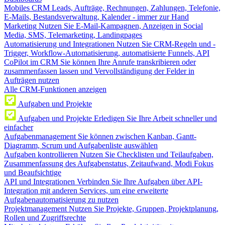
Mobiles CRM
Leads, Aufträge, Rechnungen, Zahlungen, Telefonie,
E-Mails, Bestandsverwaltung, Kalender - immer zur Hand
Marketing
Nutzen Sie E-Mail-Kampagnen, Anzeigen in Social
Media, SMS, Telemarketing, Landingpages
Automatisierung und Integrationen
Nutzen Sie CRM-Regeln und -
Trigger, Workflow-Automatisierung, automatisierte Funnels, API
CoPilot im CRM
Sie können Ihre Anrufe transkribieren oder
zusammenfassen lassen und Vervollständigung der Felder in
Aufträgen nutzen
Alle CRM-Funktionen anzeigen
Aufgaben und Projekte
Aufgaben und Projekte
Erledigen Sie Ihre Arbeit schneller und
einfacher
Aufgabenmanagement
Sie können zwischen Kanban, Gantt-
Diagramm, Scrum und Aufgabenliste auswählen
Aufgaben kontrollieren
Nutzen Sie Checklisten und Teilaufgaben,
Zusammenfassung des Aufgabenstatus, Zeitaufwand, Modi Fokus
und Beaufsichtige
API und Integrationen
Verbinden Sie Ihre Aufgaben über API-
Integration mit anderen Services, um eine erweiterte
Aufgabenautomatisierung zu nutzen
Projektmanagement
Nutzen Sie Projekte, Gruppen, Projektplanung,
Rollen und Zugriffsrechte