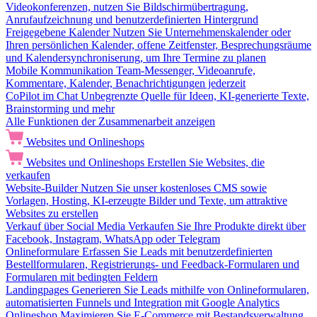
Videokonferenzen, nutzen Sie Bildschirmübertragung,
Anrufaufzeichnung und benutzerdefinierten Hintergrund
Freigegebene Kalender
Nutzen Sie Unternehmenskalender oder
Ihren persönlichen Kalender, offene Zeitfenster, Besprechungsräume
und Kalendersynchroniserung, um Ihre Termine zu planen
Mobile Kommunikation
Team-Messenger, Videoanrufe,
Kommentare, Kalender, Benachrichtigungen jederzeit
CoPilot im Chat
Unbegrenzte Quelle für Ideen, KI-generierte Texte,
Brainstorming und mehr
Alle Funktionen der Zusammenarbeit anzeigen
Websites und Onlineshops
Websites und Onlineshops
Erstellen Sie Websites, die
verkaufen
Website-Builder
Nutzen Sie unser kostenloses CMS sowie
Vorlagen, Hosting, KI-erzeugte Bilder und Texte, um attraktive
Websites zu erstellen
Verkauf über Social Media
Verkaufen Sie Ihre Produkte direkt über
Facebook, Instagram, WhatsApp oder Telegram
Onlineformulare
Erfassen Sie Leads mit benutzerdefinierten
Bestellformularen, Registrierungs- und Feedback-Formularen und
Formularen mit bedingten Feldern
Landingpages
Generieren Sie Leads mithilfe von Onlineformularen,
automatisierten Funnels und Integration mit Google Analytics
Onlineshop
Maximieren Sie E-Commerce mit Bestandsverwaltung,