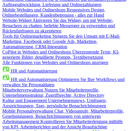
Auftragsabwicklung, Lieferung und Onlinezahlungen
Mobile Websites und Onlineshops
Responsives Design,
Onlinebestellungen, Kundenbetreuung - alles zur Hand
Website-Widget
Aktivieren Sie das Widget, um mit Website-
Besuchern zu chatten, beliebte Messenger zu verwenden und
Rückrufanfragen zu akzeptieren
Tools für Onlinemarketing
Steigern Sie den Umsatz mit E-Mail-
Marketing, Facebook oder Google Ads, Marketing-
Automatisierung, CRM-Integration
CoPilot in Websites und Onlineshops
Überzeugende Texte, KI-
generierte Bilder, detaillierte Prompts, Textübersetzung
Alle Funktionen von Websites und Onlineshops anzeigen
HR und Automatisierung
HR und Automatisierung
Optimieren Sie Ihre Workflows und
verwalten Sie Personaldaten
Mitarbeiterverwaltung
Nutzen Sie Mitarbeiterprofile,
Unternehmensstruktur, Zugriffsrechte, Active Directory
Kultur und Engagement
Unternehmensnews, Umfragen,
Auszeichnungen, Tags, persönliche Benachrichtigungen
Mobile Personalverwaltung
Chat, Videoanrufe, Mitarbeiterprofile,
Genehmigungen, Benachrichtigungen von unterwegs
Arbeitsmanagement
Kontrollieren Sie Mitarbeiterleistung mithilfe
von KPI, Arbeitsberichten und der Ansicht Beaufsichtige