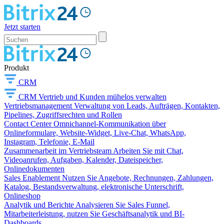
Jetzt starten
Produkt
CRM
CRM
Vertrieb und Kunden mühelos verwalten
Vertriebsmanagement
Verwaltung von Leads, Aufträgen, Kontakten,
Pipelines, Zugriffsrechten und Rollen
Contact Center
Omnichannel-Kommunikation über
Onlineformulare, Website-Widget, Live-Chat, WhatsApp,
Instagram, Telefonie, E-Mail
Zusammenarbeit im Vertriebsteam
Arbeiten Sie mit Chat,
Videoanrufen, Aufgaben, Kalender, Dateispeicher,
Onlinedokumenten
Sales Enablement
Nutzen Sie Angebote, Rechnungen, Zahlungen,
Katalog, Bestandsverwaltung, elektronische Unterschrift,
Onlineshop
Analytik und Berichte
Analysieren Sie Sales Funnel,
Mitarbeiterleistung, nutzen Sie Geschäftsanalytik und BI-
Dashboards