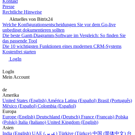
Kontakt
Presse
Rechtliche Hinweise
Aktuelles von Bitrix24
Welche Konfigurationsentscheidungen Sie vor dem Go-live
unbedingt dokumentieren sollten
Die beste Gantt-Diagramm-Software im Vergleich: So finden Sie
das passende Tool
Die 10 wichtigsten Funktionen eines modernen CRM-Systems
Kostenfrei starten
LogIn
LogIn
Mein Account
de
Amerika
United States (English)
América Latina (Español)
Brasil (Português)
México (Español)
Colombia (Español)
Europa
Europe (English)
Deutschland (Deutsch)
France (Français)
Polska
(Polski)
Italia (Italiano)
United Kingdom (English)
Asien
India (English)
UAE (عربي)
Türkiye (Türkçe)
中国 (简体中文)
台