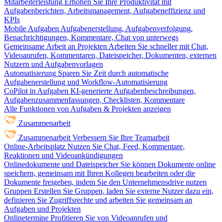
Mitarbeiterleistung
Erhöhen Sie Ihre Produktivität mit
Aufgabenberichten, Arbeitsmanagement, Aufgabeneffizienz und
KPIs
Mobile Aufgaben
Aufgabenerstellung, Aufgabenverfolgung,
Benachrichtigungen, Kommentare, Chat von unterwegs
Gemeinsame Arbeit an Projekten
Arbeiten Sie schneller mit Chat,
Videoanrufen, Kommentaren, Dateispeicher, Dokumenten, externen
Nutzern und Aufgabenvorlagen
Automatisierung
Sparen Sie Zeit durch automatische
Aufgabenerstellung und Workflow-Automatisierung
CoPilot in Aufgaben
KI-generierte Aufgabenbeschreibungen,
Aufgabenzusammenfassungen, Checklisten, Kommentare
Alle Funktionen von Aufgaben & Projekten anzeigen
Zusammenarbeit
Zusammenarbeit
Verbessern Sie Ihre Teamarbeit
Online-Arbeitsplatz
Nutzen Sie Chat, Feed, Kommentare,
Reaktionen und Videoankündigungen
Onlinedokumente und Dateispeicher
Sie können Dokumente online
speichern, gemeinsam mit Ihren Kollegen bearbeiten oder die
Dokumente freigeben, indem Sie den Unternehmensdrive nutzen
Gruppen
Erstellen Sie Gruppen, laden Sie externe Nutzer dazu ein,
definieren Sie Zugriffsrechte und arbeiten Sie gemeinsam an
Aufgaben und Projekten
Onlinetermine
Profitieren Sie von Videoanrufen und