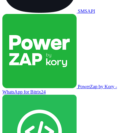
SMSAPI
PowerZap by Kory -
WhatsApp for Bitrix24