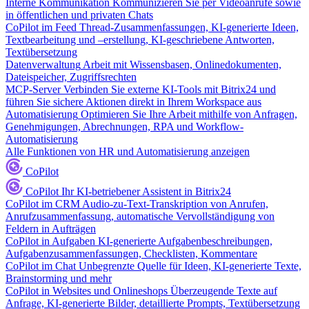
Interne Kommunikation
Kommunizieren Sie per Videoanrufe sowie
in öffentlichen und privaten Chats
CoPilot im Feed
Thread-Zusammenfassungen, KI-generierte Ideen,
Textbearbeitung und –erstellung, KI-geschriebene Antworten,
Textübersetzung
Datenverwaltung
Arbeit mit Wissensbasen, Onlinedokumenten,
Dateispeicher, Zugriffsrechten
MCP-Server
Verbinden Sie externe KI-Tools mit Bitrix24 und
führen Sie sichere Aktionen direkt in Ihrem Workspace aus
Automatisierung
Optimieren Sie Ihre Arbeit mithilfe von Anfragen,
Genehmigungen, Abrechnungen, RPA und Workflow-
Automatisierung
Alle Funktionen von HR und Automatisierung anzeigen
CoPilot
CoPilot
Ihr KI-betriebener Assistent in Bitrix24
CoPilot im CRM
Audio-zu-Text-Transkription von Anrufen,
Anrufzusammenfassung, automatische Vervollständigung von
Feldern in Aufträgen
CoPilot in Aufgaben
KI-generierte Aufgabenbeschreibungen,
Aufgabenzusammenfassungen, Checklisten, Kommentare
CoPilot im Chat
Unbegrenzte Quelle für Ideen, KI-generierte Texte,
Brainstorming und mehr
CoPilot in Websites und Onlineshops
Überzeugende Texte auf
Anfrage, KI-generierte Bilder, detaillierte Prompts, Textübersetzung