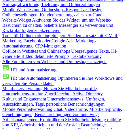
Auftragsabwicklung, Lieferung und Onlinezahlungen
Mobile Websites und Onlineshops
Responsives Design,
Onlinebestellungen, Kundenbetreuung - alles zur Hand
Website-Widget
Aktivieren Sie das Widget, um mit Website-
Besuchern zu chatten, beliebte Messenger zu verwenden und
Rückrufanfragen zu akzeptieren
Tools für Onlinemarketing
Steigern Sie den Umsatz mit E-Mail-
Marketing, Facebook oder Google Ads, Marketing-
Automatisierung, CRM-Integration
CoPilot in Websites und Onlineshops
Überzeugende Texte, KI-
generierte Bilder, detaillierte Prompts, Textübersetzung
Alle Funktionen von Websites und Onlineshops anzeigen
HR und Automatisierung
HR und Automatisierung
Optimieren Sie Ihre Workflows und
verwalten Sie Personaldaten
Mitarbeiterverwaltung
Nutzen Sie Mitarbeiterprofile,
Unternehmensstruktur, Zugriffsrechte, Active Directory
Kultur und Engagement
Unternehmensnews, Umfragen,
Auszeichnungen, Tags, persönliche Benachrichtigungen
Mobile Personalverwaltung
Chat, Videoanrufe, Mitarbeiterprofile,
Genehmigungen, Benachrichtigungen von unterwegs
Arbeitsmanagement
Kontrollieren Sie Mitarbeiterleistung mithilfe
von KPI, Arbeitsberichten und der Ansicht Beaufsichtige