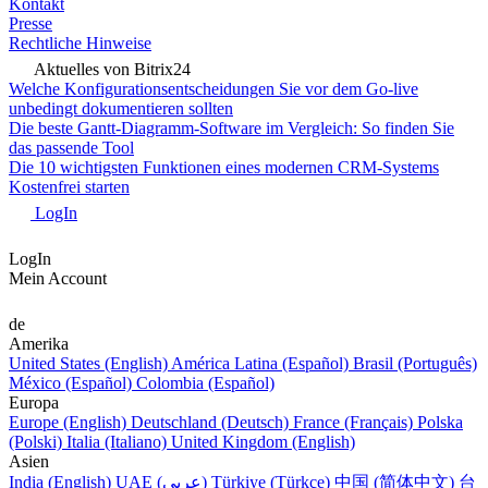
Kontakt
Presse
Rechtliche Hinweise
Aktuelles von Bitrix24
Welche Konfigurationsentscheidungen Sie vor dem Go-live
unbedingt dokumentieren sollten
Die beste Gantt-Diagramm-Software im Vergleich: So finden Sie
das passende Tool
Die 10 wichtigsten Funktionen eines modernen CRM-Systems
Kostenfrei starten
LogIn
LogIn
Mein Account
de
Amerika
United States (English)
América Latina (Español)
Brasil (Português)
México (Español)
Colombia (Español)
Europa
Europe (English)
Deutschland (Deutsch)
France (Français)
Polska
(Polski)
Italia (Italiano)
United Kingdom (English)
Asien
India (English)
UAE (عربي)
Türkiye (Türkçe)
中国 (简体中文)
台