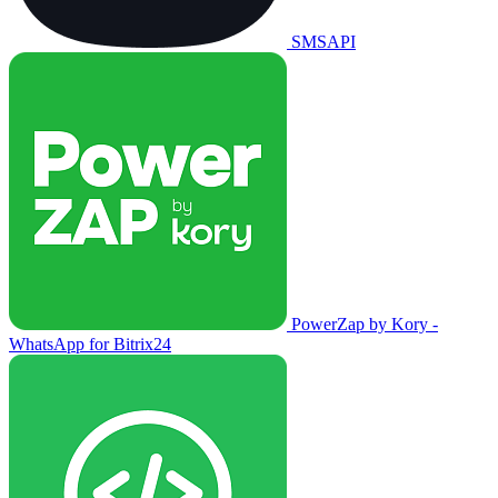
SMSAPI
PowerZap by Kory -
WhatsApp for Bitrix24