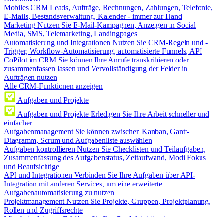
Mobiles CRM
Leads, Aufträge, Rechnungen, Zahlungen, Telefonie,
E-Mails, Bestandsverwaltung, Kalender - immer zur Hand
Marketing
Nutzen Sie E-Mail-Kampagnen, Anzeigen in Social
Media, SMS, Telemarketing, Landingpages
Automatisierung und Integrationen
Nutzen Sie CRM-Regeln und -
Trigger, Workflow-Automatisierung, automatisierte Funnels, API
CoPilot im CRM
Sie können Ihre Anrufe transkribieren oder
zusammenfassen lassen und Vervollständigung der Felder in
Aufträgen nutzen
Alle CRM-Funktionen anzeigen
Aufgaben und Projekte
Aufgaben und Projekte
Erledigen Sie Ihre Arbeit schneller und
einfacher
Aufgabenmanagement
Sie können zwischen Kanban, Gantt-
Diagramm, Scrum und Aufgabenliste auswählen
Aufgaben kontrollieren
Nutzen Sie Checklisten und Teilaufgaben,
Zusammenfassung des Aufgabenstatus, Zeitaufwand, Modi Fokus
und Beaufsichtige
API und Integrationen
Verbinden Sie Ihre Aufgaben über API-
Integration mit anderen Services, um eine erweiterte
Aufgabenautomatisierung zu nutzen
Projektmanagement
Nutzen Sie Projekte, Gruppen, Projektplanung,
Rollen und Zugriffsrechte