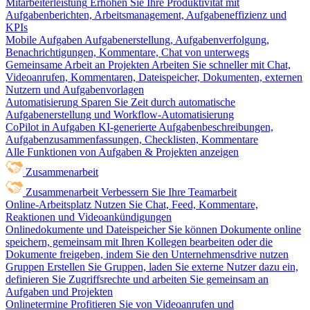
Mitarbeiterleistung
Erhöhen Sie Ihre Produktivität mit
Aufgabenberichten, Arbeitsmanagement, Aufgabeneffizienz und
KPIs
Mobile Aufgaben
Aufgabenerstellung, Aufgabenverfolgung,
Benachrichtigungen, Kommentare, Chat von unterwegs
Gemeinsame Arbeit an Projekten
Arbeiten Sie schneller mit Chat,
Videoanrufen, Kommentaren, Dateispeicher, Dokumenten, externen
Nutzern und Aufgabenvorlagen
Automatisierung
Sparen Sie Zeit durch automatische
Aufgabenerstellung und Workflow-Automatisierung
CoPilot in Aufgaben
KI-generierte Aufgabenbeschreibungen,
Aufgabenzusammenfassungen, Checklisten, Kommentare
Alle Funktionen von Aufgaben & Projekten anzeigen
Zusammenarbeit
Zusammenarbeit
Verbessern Sie Ihre Teamarbeit
Online-Arbeitsplatz
Nutzen Sie Chat, Feed, Kommentare,
Reaktionen und Videoankündigungen
Onlinedokumente und Dateispeicher
Sie können Dokumente online
speichern, gemeinsam mit Ihren Kollegen bearbeiten oder die
Dokumente freigeben, indem Sie den Unternehmensdrive nutzen
Gruppen
Erstellen Sie Gruppen, laden Sie externe Nutzer dazu ein,
definieren Sie Zugriffsrechte und arbeiten Sie gemeinsam an
Aufgaben und Projekten
Onlinetermine
Profitieren Sie von Videoanrufen und