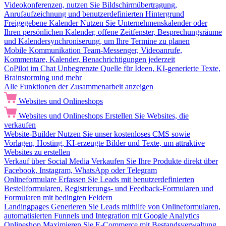
Videokonferenzen, nutzen Sie Bildschirmübertragung,
Anrufaufzeichnung und benutzerdefinierten Hintergrund
Freigegebene Kalender
Nutzen Sie Unternehmenskalender oder
Ihren persönlichen Kalender, offene Zeitfenster, Besprechungsräume
und Kalendersynchroniserung, um Ihre Termine zu planen
Mobile Kommunikation
Team-Messenger, Videoanrufe,
Kommentare, Kalender, Benachrichtigungen jederzeit
CoPilot im Chat
Unbegrenzte Quelle für Ideen, KI-generierte Texte,
Brainstorming und mehr
Alle Funktionen der Zusammenarbeit anzeigen
Websites und Onlineshops
Websites und Onlineshops
Erstellen Sie Websites, die
verkaufen
Website-Builder
Nutzen Sie unser kostenloses CMS sowie
Vorlagen, Hosting, KI-erzeugte Bilder und Texte, um attraktive
Websites zu erstellen
Verkauf über Social Media
Verkaufen Sie Ihre Produkte direkt über
Facebook, Instagram, WhatsApp oder Telegram
Onlineformulare
Erfassen Sie Leads mit benutzerdefinierten
Bestellformularen, Registrierungs- und Feedback-Formularen und
Formularen mit bedingten Feldern
Landingpages
Generieren Sie Leads mithilfe von Onlineformularen,
automatisierten Funnels und Integration mit Google Analytics
Onlineshop
Maximieren Sie E-Commerce mit Bestandsverwaltung,