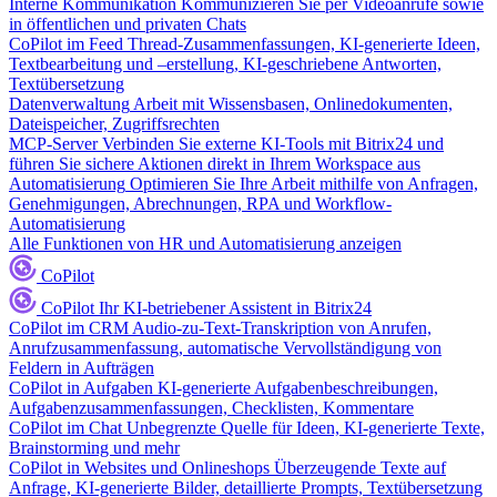
Interne Kommunikation
Kommunizieren Sie per Videoanrufe sowie
in öffentlichen und privaten Chats
CoPilot im Feed
Thread-Zusammenfassungen, KI-generierte Ideen,
Textbearbeitung und –erstellung, KI-geschriebene Antworten,
Textübersetzung
Datenverwaltung
Arbeit mit Wissensbasen, Onlinedokumenten,
Dateispeicher, Zugriffsrechten
MCP-Server
Verbinden Sie externe KI-Tools mit Bitrix24 und
führen Sie sichere Aktionen direkt in Ihrem Workspace aus
Automatisierung
Optimieren Sie Ihre Arbeit mithilfe von Anfragen,
Genehmigungen, Abrechnungen, RPA und Workflow-
Automatisierung
Alle Funktionen von HR und Automatisierung anzeigen
CoPilot
CoPilot
Ihr KI-betriebener Assistent in Bitrix24
CoPilot im CRM
Audio-zu-Text-Transkription von Anrufen,
Anrufzusammenfassung, automatische Vervollständigung von
Feldern in Aufträgen
CoPilot in Aufgaben
KI-generierte Aufgabenbeschreibungen,
Aufgabenzusammenfassungen, Checklisten, Kommentare
CoPilot im Chat
Unbegrenzte Quelle für Ideen, KI-generierte Texte,
Brainstorming und mehr
CoPilot in Websites und Onlineshops
Überzeugende Texte auf
Anfrage, KI-generierte Bilder, detaillierte Prompts, Textübersetzung