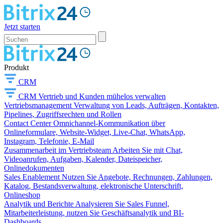
Jetzt starten
Produkt
CRM
CRM
Vertrieb und Kunden mühelos verwalten
Vertriebsmanagement
Verwaltung von Leads, Aufträgen, Kontakten,
Pipelines, Zugriffsrechten und Rollen
Contact Center
Omnichannel-Kommunikation über
Onlineformulare, Website-Widget, Live-Chat, WhatsApp,
Instagram, Telefonie, E-Mail
Zusammenarbeit im Vertriebsteam
Arbeiten Sie mit Chat,
Videoanrufen, Aufgaben, Kalender, Dateispeicher,
Onlinedokumenten
Sales Enablement
Nutzen Sie Angebote, Rechnungen, Zahlungen,
Katalog, Bestandsverwaltung, elektronische Unterschrift,
Onlineshop
Analytik und Berichte
Analysieren Sie Sales Funnel,
Mitarbeiterleistung, nutzen Sie Geschäftsanalytik und BI-
Dashboards