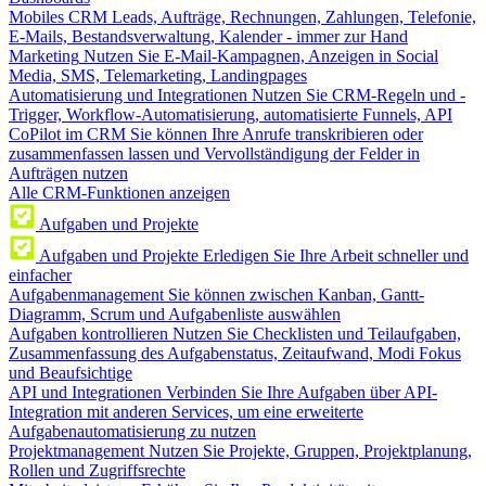
Mobiles CRM
Leads, Aufträge, Rechnungen, Zahlungen, Telefonie,
E-Mails, Bestandsverwaltung, Kalender - immer zur Hand
Marketing
Nutzen Sie E-Mail-Kampagnen, Anzeigen in Social
Media, SMS, Telemarketing, Landingpages
Automatisierung und Integrationen
Nutzen Sie CRM-Regeln und -
Trigger, Workflow-Automatisierung, automatisierte Funnels, API
CoPilot im CRM
Sie können Ihre Anrufe transkribieren oder
zusammenfassen lassen und Vervollständigung der Felder in
Aufträgen nutzen
Alle CRM-Funktionen anzeigen
Aufgaben und Projekte
Aufgaben und Projekte
Erledigen Sie Ihre Arbeit schneller und
einfacher
Aufgabenmanagement
Sie können zwischen Kanban, Gantt-
Diagramm, Scrum und Aufgabenliste auswählen
Aufgaben kontrollieren
Nutzen Sie Checklisten und Teilaufgaben,
Zusammenfassung des Aufgabenstatus, Zeitaufwand, Modi Fokus
und Beaufsichtige
API und Integrationen
Verbinden Sie Ihre Aufgaben über API-
Integration mit anderen Services, um eine erweiterte
Aufgabenautomatisierung zu nutzen
Projektmanagement
Nutzen Sie Projekte, Gruppen, Projektplanung,
Rollen und Zugriffsrechte