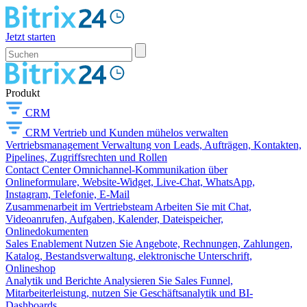
Jetzt starten
Produkt
CRM
CRM
Vertrieb und Kunden mühelos verwalten
Vertriebsmanagement
Verwaltung von Leads, Aufträgen, Kontakten,
Pipelines, Zugriffsrechten und Rollen
Contact Center
Omnichannel-Kommunikation über
Onlineformulare, Website-Widget, Live-Chat, WhatsApp,
Instagram, Telefonie, E-Mail
Zusammenarbeit im Vertriebsteam
Arbeiten Sie mit Chat,
Videoanrufen, Aufgaben, Kalender, Dateispeicher,
Onlinedokumenten
Sales Enablement
Nutzen Sie Angebote, Rechnungen, Zahlungen,
Katalog, Bestandsverwaltung, elektronische Unterschrift,
Onlineshop
Analytik und Berichte
Analysieren Sie Sales Funnel,
Mitarbeiterleistung, nutzen Sie Geschäftsanalytik und BI-
Dashboards