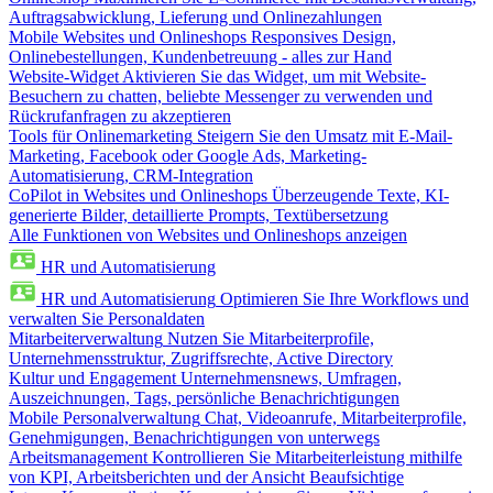
Auftragsabwicklung, Lieferung und Onlinezahlungen
Mobile Websites und Onlineshops
Responsives Design,
Onlinebestellungen, Kundenbetreuung - alles zur Hand
Website-Widget
Aktivieren Sie das Widget, um mit Website-
Besuchern zu chatten, beliebte Messenger zu verwenden und
Rückrufanfragen zu akzeptieren
Tools für Onlinemarketing
Steigern Sie den Umsatz mit E-Mail-
Marketing, Facebook oder Google Ads, Marketing-
Automatisierung, CRM-Integration
CoPilot in Websites und Onlineshops
Überzeugende Texte, KI-
generierte Bilder, detaillierte Prompts, Textübersetzung
Alle Funktionen von Websites und Onlineshops anzeigen
HR und Automatisierung
HR und Automatisierung
Optimieren Sie Ihre Workflows und
verwalten Sie Personaldaten
Mitarbeiterverwaltung
Nutzen Sie Mitarbeiterprofile,
Unternehmensstruktur, Zugriffsrechte, Active Directory
Kultur und Engagement
Unternehmensnews, Umfragen,
Auszeichnungen, Tags, persönliche Benachrichtigungen
Mobile Personalverwaltung
Chat, Videoanrufe, Mitarbeiterprofile,
Genehmigungen, Benachrichtigungen von unterwegs
Arbeitsmanagement
Kontrollieren Sie Mitarbeiterleistung mithilfe
von KPI, Arbeitsberichten und der Ansicht Beaufsichtige