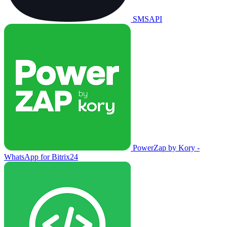
SMSAPI
PowerZap by Kory -
WhatsApp for Bitrix24