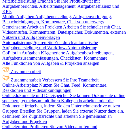
Mitarbeiterleistung
Erhöhen Sie Ihre Produktivität mit
Aufgabenberichten, Arbeitsmanagement, Aufgabeneffizienz und
KPIs
Mobile Aufgaben
Aufgabenerstellung, Aufgabenverfolgung,
Benachrichtigungen, Kommentare, Chat von unterwegs
Gemeinsame Arbeit an Projekten
Arbeiten Sie schneller mit Chat,
Videoanrufen, Kommentaren, Dateispeicher, Dokumenten, externen
Nutzern und Aufgabenvorlagen
Automatisierung
Sparen Sie Zeit durch automatische
Aufgabenerstellung und Workflow-Automatisierung
CoPilot in Aufgaben
KI-generierte Aufgabenbeschreibungen,
Aufgabenzusammenfassungen, Checklisten, Kommentare
Alle Funktionen von Aufgaben & Projekten anzeigen
Zusammenarbeit
Zusammenarbeit
Verbessern Sie Ihre Teamarbeit
Online-Arbeitsplatz
Nutzen Sie Chat, Feed, Kommentare,
Reaktionen und Videoankündigungen
Onlinedokumente und Dateispeicher
Sie können Dokumente online
speichern, gemeinsam mit Ihren Kollegen bearbeiten oder die
Dokumente freigeben, indem Sie den Unternehmensdrive nutzen
Gruppen
Erstellen Sie Gruppen, laden Sie externe Nutzer dazu ein,
definieren Sie Zugriffsrechte und arbeiten Sie gemeinsam an
Aufgaben und Projekten
Onlinetermine
Profitieren Sie von Videoanrufen und