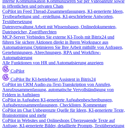
Interne Kommunikation
Kommunizieren Sie per Videoanrufe sowie
in öffentlichen und privaten Chats
CoPilot im Feed
Thread-Zusammenfassungen, KI-generierte Ideen,
Textbearbeitung und –erstellung, KI-geschriebene Antworten,
Textübersetzung
Datenverwaltung
Arbeit mit Wissensbasen, Onlinedokumenten,
Dateispeicher, Zugriffsrechten
MCP-Server
Verbinden Sie externe KI-Tools mit Bitrix24 und
führen Sie sichere Aktionen direkt in Ihrem Workspace aus
Automatisierung
Optimieren Sie Ihre Arbeit mithilfe von Anfragen,
Genehmigungen, Abrechnungen, RPA und Workflow-
Automatisierung
Alle Funktionen von HR und Automatisierung anzeigen
CoPilot
CoPilot
Ihr KI-betriebener Assistent in Bitrix24
CoPilot im CRM
Audio-zu-Text-Transkription von Anrufen,
Anrufzusammenfassung, automatische Vervollständigung von
Feldern in Aufträgen
CoPilot in Aufgaben
KI-generierte Aufgabenbeschreibungen,
Aufgabenzusammenfassungen, Checklisten, Kommentare
CoPilot im Chat
Unbegrenzte Quelle für Ideen, KI-generierte Texte,
Brainstorming und mehr
CoPilot in Websites und Onlineshops
Überzeugende Texte auf
Anfrage, KI-generierte Bilder, detaillierte Prompts, Textübersetzung