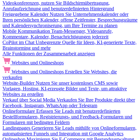
Videokonferenzen, nutzen Sie Bildschirmübertragung,
Anrufaufzeichnung und benutzerdefinierten Hintergrund
Freigegebene Kalender
Nutzen Sie Unternehmenskalender oder
Ihren persönlichen Kalender, offene Zeitfenster, Besprechungsräume
und Kalendersynchroniserung, um Ihre Termine zu planen
Mobile Kommunikation
Team-Messenger, Videoanrufe,
Kommentare, Kalender, Benachrichtigungen jederzeit
CoPilot im Chat
Unbegrenzte Quelle für Ideen, KI-generierte Texte,
Brainstorming und mehr
Alle Funktionen der Zusammenarbeit anzeigen
Websites und Onlineshops
Websites und Onlineshops
Erstellen Sie Websites, die
verkaufen
Website-Builder
Nutzen Sie unser kostenloses CMS sowie
Vorlagen, Hosting, KI-erzeugte Bilder und Texte, um attraktive
Websites zu erstellen
Verkauf über Social Media
Verkaufen Sie Ihre Produkte direkt über
Facebook, Instagram, WhatsApp oder Telegram
Onlineformulare
Erfassen Sie Leads mit benutzerdefinierten
Bestellformularen, Registrierungs- und Feedback-Formularen und
Formularen mit bedingten Feldern
Landingpages
Generieren Sie Leads mithilfe von Onlineformularen,
automatisierten Funnels und Integration mit Google Analytics
Onlineshop
Maximieren Sie E-Commerce mit Bestandsverwaltung,