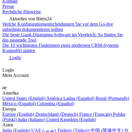
Kontakt
Presse
Rechtliche Hinweise
Aktuelles von Bitrix24
Welche Konfigurationsentscheidungen Sie vor dem Go-live
unbedingt dokumentieren sollten
Die beste Gantt-Diagramm-Software im Vergleich: So finden Sie
das passende Tool
Die 10 wichtigsten Funktionen eines modernen CRM-Systems
Kostenfrei starten
LogIn
LogIn
Mein Account
de
Amerika
United States (English)
América Latina (Español)
Brasil (Português)
México (Español)
Colombia (Español)
Europa
Europe (English)
Deutschland (Deutsch)
France (Français)
Polska
(Polski)
Italia (Italiano)
United Kingdom (English)
Asien
India (English)
UAE (عربي)
Türkiye (Türkçe)
中国 (简体中文)
台